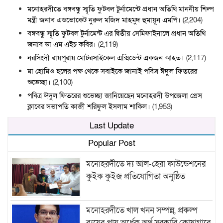
মনোহরদীতে বঙ্গবন্ধু স্মৃতি ফুটবল টুর্নামেন্টে প্রধান অতিথি মাননীয় শিল্প
মন্ত্রী জনাব এডভোকেট নুরুল মজিদ মাহমুদ হুমায়ূন এমপি।
(2,204)
বঙ্গবন্ধু স্মৃতি ফুটবল টুর্নামেন্ট এর দ্বিতীয় সেমিফাইনালে প্রধান অতিথি
জনাব ডা এম এইচ কবির।
(2,119)
নরসিংদী রায়পুরায় মোটরসাইকেল এক্সিডেন্ট একজন আহত।
(2,117)
মা হোমিও হলের পক্ষ থেকে সবাইকে জানাই পবিত্র ঈদুল ফিতরের
শুভেচ্ছা।
(2,100)
পবিত্র ঈদুল ফিতরের শুভেচ্ছা জানিয়েছেন মনোহরদী উপজেলা প্রেস
ক্লাবের সভাপতি কাজী শরিফুল ইসলাম শাকিল।
(1,953)
Last Update
Popular Post
মনোহরদীতে দ্য আল-হেরা ফাউন্ডেশনের
কুইক কুইজ প্রতিযোগিতা অনুষ্ঠিত
মনোহরদীতে খাল খনন সম্পন্ন, প্রকল্প
ব্যয়ের প্রায় অর্ধেক অর্থ সরকারি কোষাগারে