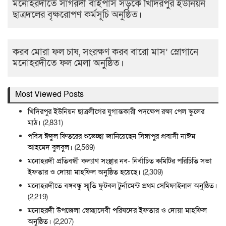
মনোহরদীতে সাগরদী বাইপাস সড়কে খিদিরপুর ইউনিয়ন
ছাত্রদলের বৃক্ষরোপণ কর্মসূচি অনুষ্ঠিত।
করব মোরা ফল চাষ, সংরক্ষণ করব বারো মাস’ স্লোগানে
মনোহরদীতে ফল মেলা অনুষ্ঠিত।
Most Viewed Posts
খিদিরপুর ইউনিয়ন ছাত্রলীগের যুগান্তকারী পদক্ষেপ রক্ষা পেল স্কুলের
মাঠ।
(2,831)
পবিত্র ঈদুল ফিতরের শুভেচ্ছা জানিয়েছেন সিঙ্গাপুর প্রবাসী নাঈম
আহমেদ বুলবুল।
(2,569)
মনোহরদী প্রতিবন্ধী কল্যাণ সংস্থার নব- নির্বাচিত কমিটির পরিচিতি সভা
ইফতার ও দোয়া মাহফিল অনুষ্ঠিত হয়েছে।
(2,309)
মনোহরদীতে বঙ্গবন্ধু স্মৃতি ফুটবল টুর্নামেন্ট প্রথম সেমিফাইনাল অনুষ্ঠিত।
(2,219)
মনোহরদী উপজেলা স্বেচ্ছাসেবী পরিষদের ইফতার ও দোয়া মাহফিল
অনুষ্ঠিত।
(2,207)