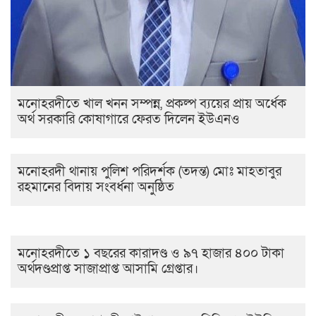
মনোহরদীতে খাল খনন সম্পন্ন, প্রকল্প ব্যয়ের প্রায় অর্ধেক
অর্থ সরকারি কোষাগারে ফেরত দিলেন ইউএনও
মনোহরদী থানায় পুলিশ পরিদর্শক (তদন্ত) মোঃ মাহতাবুর
রহমানের বিদায় সংবর্ধনা অনুষ্ঠিত
মনোহরদীতে ১ বছরের কারাদণ্ড ও ৯৭ হাজার ৪০০ টাকা
অর্থদণ্ডপ্রাপ্ত সাজাপ্রাপ্ত আসামি গ্রেপ্তার।