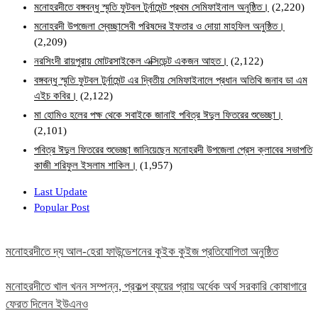
মনোহরদীতে বঙ্গবন্ধু স্মৃতি ফুটবল টুর্নামেন্ট প্রথম সেমিফাইনাল অনুষ্ঠিত।
(2,220)
মনোহরদী উপজেলা স্বেচ্ছাসেবী পরিষদের ইফতার ও দোয়া মাহফিল অনুষ্ঠিত।
(2,209)
নরসিংদী রায়পুরায় মোটরসাইকেল এক্সিডেন্ট একজন আহত।
(2,122)
বঙ্গবন্ধু স্মৃতি ফুটবল টুর্নামেন্ট এর দ্বিতীয় সেমিফাইনালে প্রধান অতিথি জনাব ডা এম
এইচ কবির।
(2,122)
মা হোমিও হলের পক্ষ থেকে সবাইকে জানাই পবিত্র ঈদুল ফিতরের শুভেচ্ছা।
(2,101)
পবিত্র ঈদুল ফিতরের শুভেচ্ছা জানিয়েছেন মনোহরদী উপজেলা প্রেস ক্লাবের সভাপতি
কাজী শরিফুল ইসলাম শাকিল।
(1,957)
Last Update
Popular Post
মনোহরদীতে দ্য আল-হেরা ফাউন্ডেশনের কুইক কুইজ প্রতিযোগিতা অনুষ্ঠিত
মনোহরদীতে খাল খনন সম্পন্ন, প্রকল্প ব্যয়ের প্রায় অর্ধেক অর্থ সরকারি কোষাগারে
ফেরত দিলেন ইউএনও