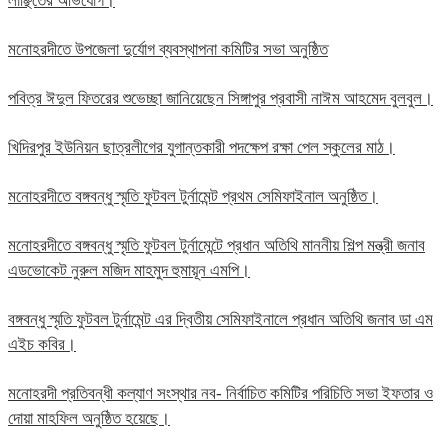
লাঞ্ছিতের অভিযোগ।
মনোহরদীতে উপজেলা দুর্যোগ ব্যবস্থাপনা কমিটির সভা অনুষ্ঠিত
পবিত্র ঈদুল ফিতরের শুভেচ্ছা জানিয়েছেন সিঙ্গাপুর প্রবাসী নাঈম আহমেদ বুলবুল।
খিদিরপুর ইউনিয়ন ছাত্রলীগের যুগান্তকারী পদক্ষেপ রক্ষা পেল স্কুলের মাঠ।
মনোহরদীতে বঙ্গবন্ধু স্মৃতি ফুটবল টুর্নামেন্ট প্রথম সেমিফাইনাল অনুষ্ঠিত।
মনোহরদীতে বঙ্গবন্ধু স্মৃতি ফুটবল টুর্নামেন্টে প্রধান অতিথি মাননীয় শিল্প মন্ত্রী জনাব
এডভোকেট নুরুল মজিদ মাহমুদ হুমায়ূন এমপি।
বঙ্গবন্ধু স্মৃতি ফুটবল টুর্নামেন্ট এর দ্বিতীয় সেমিফাইনালে প্রধান অতিথি জনাব ডা এম
এইচ কবির।
মনোহরদী প্রতিবন্ধী কল্যাণ সংস্থার নব- নির্বাচিত কমিটির পরিচিতি সভা ইফতার ও
দোয়া মাহফিল অনুষ্ঠিত হয়েছে।