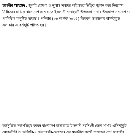
তানভীর আহমেদ :
জুলাই ঘোষণা ও জুলাই সনদের আইনগত ভিত্তি প্রদান করে নিরপেক্ষ
নির্বাচনের দাবিতে বাংলাদেশ জামায়াতে ইসলামী মনোহরদী উপজেলা শাখার উদ্যোগে সমাবেশ ও
গণমিছিল অনুষ্ঠিত হয়েছে। শনিবার (১৬ আগস্ট ২০২৫) বিকেলে উপজেলার বাসস্ট্যান্ড
এলাকায় এ কর্মসূচি পালিত হয়।
কর্মসূচিতে সভাপতিত্ব করেন বাংলাদেশ জামায়াতে ইসলামী নরসিংদী জেলা শাখার এসিস্ট্যান্ট
সেক্রেটারি ও নরসিংদী-৪ (মনোহরদী-বেলাবো) এর মনোনীত প্রার্থী মাওলানা মোঃ জাহাঙ্গীর