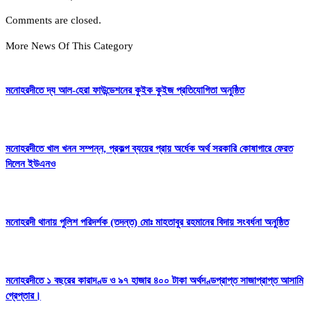
Comments are closed.
More News Of This Category
মনোহরদীতে দ্য আল-হেরা ফাউন্ডেশনের কুইক কুইজ প্রতিযোগিতা অনুষ্ঠিত
মনোহরদীতে খাল খনন সম্পন্ন, প্রকল্প ব্যয়ের প্রায় অর্ধেক অর্থ সরকারি কোষাগারে ফেরত
দিলেন ইউএনও
মনোহরদী থানায় পুলিশ পরিদর্শক (তদন্ত) মোঃ মাহতাবুর রহমানের বিদায় সংবর্ধনা অনুষ্ঠিত
মনোহরদীতে ১ বছরের কারাদণ্ড ও ৯৭ হাজার ৪০০ টাকা অর্থদণ্ডপ্রাপ্ত সাজাপ্রাপ্ত আসামি
গ্রেপ্তার।