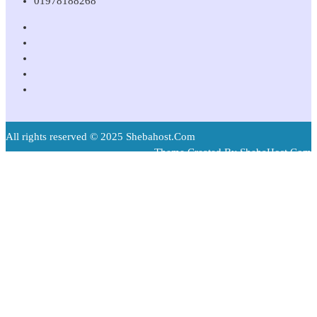
01978188268
All rights reserved © 2025 Shebahost.Com
Theme Created By ShebaHost.Com