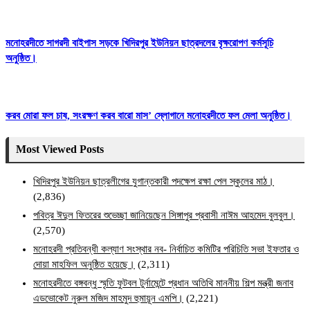
মনোহরদীতে সাগরদী বাইপাস সড়কে খিদিরপুর ইউনিয়ন ছাত্রদলের বৃক্ষরোপণ কর্মসূচি
অনুষ্ঠিত।
করব মোরা ফল চাষ, সংরক্ষণ করব বারো মাস’ স্লোগানে মনোহরদীতে ফল মেলা অনুষ্ঠিত।
Most Viewed Posts
খিদিরপুর ইউনিয়ন ছাত্রলীগের যুগান্তকারী পদক্ষেপ রক্ষা পেল স্কুলের মাঠ।
(2,836)
পবিত্র ঈদুল ফিতরের শুভেচ্ছা জানিয়েছেন সিঙ্গাপুর প্রবাসী নাঈম আহমেদ বুলবুল।
(2,570)
মনোহরদী প্রতিবন্ধী কল্যাণ সংস্থার নব- নির্বাচিত কমিটির পরিচিতি সভা ইফতার ও
দোয়া মাহফিল অনুষ্ঠিত হয়েছে।
(2,311)
মনোহরদীতে বঙ্গবন্ধু স্মৃতি ফুটবল টুর্নামেন্টে প্রধান অতিথি মাননীয় শিল্প মন্ত্রী জনাব
এডভোকেট নুরুল মজিদ মাহমুদ হুমায়ূন এমপি।
(2,221)