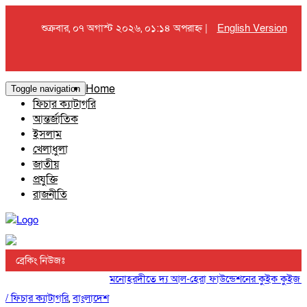
শুক্রবার, ০৭ অগাস্ট ২০২৬, ০১:১৪ অপরাহ্ন |
English Version
Home
Toggle navigation
ফিচার ক্যাটাগরি
আন্তর্জাতিক
ইসলাম
খেলাধুলা
জাতীয়
প্রযুক্তি
রাজনীতি
ব্রেকিং নিউজঃ
মনোহরদীতে দ্য আল-হেরা ফাউন্ডেশনের কুইক কুইজ প্রতি
/
ফিচার ক্যাটাগরি
,
বাংলাদেশ