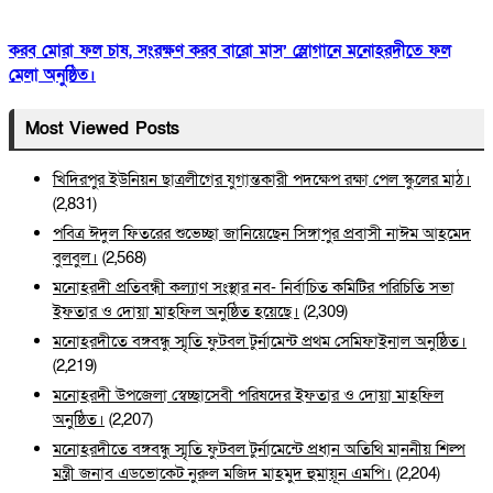
করব মোরা ফল চাষ, সংরক্ষণ করব বারো মাস’ স্লোগানে মনোহরদীতে ফল
মেলা অনুষ্ঠিত।
Most Viewed Posts
খিদিরপুর ইউনিয়ন ছাত্রলীগের যুগান্তকারী পদক্ষেপ রক্ষা পেল স্কুলের মাঠ।
(2,831)
পবিত্র ঈদুল ফিতরের শুভেচ্ছা জানিয়েছেন সিঙ্গাপুর প্রবাসী নাঈম আহমেদ
বুলবুল।
(2,568)
মনোহরদী প্রতিবন্ধী কল্যাণ সংস্থার নব- নির্বাচিত কমিটির পরিচিতি সভা
ইফতার ও দোয়া মাহফিল অনুষ্ঠিত হয়েছে।
(2,309)
মনোহরদীতে বঙ্গবন্ধু স্মৃতি ফুটবল টুর্নামেন্ট প্রথম সেমিফাইনাল অনুষ্ঠিত।
(2,219)
মনোহরদী উপজেলা স্বেচ্ছাসেবী পরিষদের ইফতার ও দোয়া মাহফিল
অনুষ্ঠিত।
(2,207)
মনোহরদীতে বঙ্গবন্ধু স্মৃতি ফুটবল টুর্নামেন্টে প্রধান অতিথি মাননীয় শিল্প
মন্ত্রী জনাব এডভোকেট নুরুল মজিদ মাহমুদ হুমায়ূন এমপি।
(2,204)