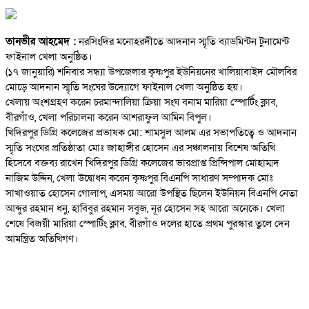
তানভীর আহমেদ :
নরসিংদির মনোহরদীতে আদনান স্মৃতি ব্যাডমিন্টন টুনামেন্ট
ফাইনাল খেলা অনুষ্ঠিত।
(১৭ জানুয়ারি) শনিবার সন্ধ্যা উপজেলার কৃষ্ণপুর ইউনিয়নের খালিয়াবাইদ মৌলবির
মোড়ে আদনান স্মৃতি সংঘের উদ্যোগে ফাইনাল খেলা অনুষ্ঠিত হয়।
খেলায় অংশগ্রহণ করেন চরমান্দালিয়া ক্রিয়া সংঘ বনাম মারিয়া স্পোর্টিং ক্লাব,
বীরগাঁও, খেলা পরিচালনা করেন আশরাফুল আমিন বিপুল।
খিদিরপুর ডিগ্রি কলেজের প্রভাষক মো: শামসুল আলম এর সভাপতিত্বে ও আদনান
স্মৃতি সংঘের প্রতিষ্ঠাতা মোঃ জাহাঙ্গীর হোসেন এর সঞ্চালনায় বিশেষ অতিথি
হিসেবে বক্তব্য রাখেন খিদিরপুর ডিগ্রি কলেজের ভারপ্রাপ্ত প্রিন্সিপাল মোহাম্মদ
নাজিম উদ্দিন, খেলা উদ্বোধন করেন কৃষ্ণপুর বিএনপি সাধারণ সম্পাদক মোঃ
সাখাওয়াত হোসেন গোলাপ, এসময় আরো উপস্থিত ছিলেন ইউনিয়ন বিএনপি নেতা
আব্দুর রহমান ধনু, হাবিবুর রহমান সবুজ, নূর হোসেন সহ আরো অনেকে। খেলা
শেষে বিজয়ী মারিয়া স্পোর্টিং ক্লাব, বীরগাঁও দলের হাতে প্রথম পুরস্কার তুলে দেন
আমন্ত্রিত অতিথিগণ।