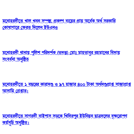
মনোহরদীতে খাল খনন সম্পন্ন, প্রকল্প ব্যয়ের প্রায় অর্ধেক অর্থ সরকারি
কোষাগারে ফেরত দিলেন ইউএনও
মনোহরদী থানায় পুলিশ পরিদর্শক (তদন্ত) মোঃ মাহতাবুর রহমানের বিদায়
সংবর্ধনা অনুষ্ঠিত
মনোহরদীতে ১ বছরের কারাদণ্ড ও ৯৭ হাজার ৪০০ টাকা অর্থদণ্ডপ্রাপ্ত সাজাপ্রাপ্ত
আসামি গ্রেপ্তার।
মনোহরদীতে সাগরদী বাইপাস সড়কে খিদিরপুর ইউনিয়ন ছাত্রদলের বৃক্ষরোপণ
কর্মসূচি অনুষ্ঠিত।