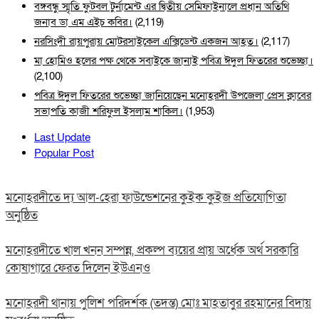
বঙ্গবন্ধু স্মৃতি ফুটবল টুর্নামেন্ট এর দ্বিতীয় সেমিফাইনালে প্রধান অতিথি
জনাব ডা এম এইচ কবির।
(2,119)
নরসিংদী রায়পুরায় মোটরসাইকেল এক্সিডেন্ট একজন আহত।
(2,117)
মা হোমিও হলের পক্ষ থেকে সবাইকে জানাই পবিত্র ঈদুল ফিতরের শুভেচ্ছা।
(2,100)
পবিত্র ঈদুল ফিতরের শুভেচ্ছা জানিয়েছেন মনোহরদী উপজেলা প্রেস ক্লাবের
সভাপতি কাজী শরিফুল ইসলাম শাকিল।
(1,953)
Last Update
Popular Post
মনোহরদীতে দ্য আল-হেরা ফাউন্ডেশনের কুইক কুইজ প্রতিযোগিতা
অনুষ্ঠিত
মনোহরদীতে খাল খনন সম্পন্ন, প্রকল্প ব্যয়ের প্রায় অর্ধেক অর্থ সরকারি
কোষাগারে ফেরত দিলেন ইউএনও
মনোহরদী থানায় পুলিশ পরিদর্শক (তদন্ত) মোঃ মাহতাবুর রহমানের বিদায়