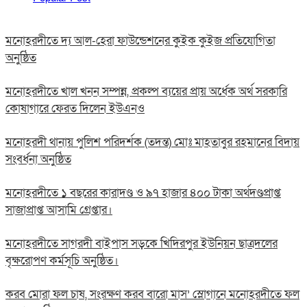
মনোহরদীতে দ্য আল-হেরা ফাউন্ডেশনের কুইক কুইজ প্রতিযোগিতা
অনুষ্ঠিত
মনোহরদীতে খাল খনন সম্পন্ন, প্রকল্প ব্যয়ের প্রায় অর্ধেক অর্থ সরকারি
কোষাগারে ফেরত দিলেন ইউএনও
মনোহরদী থানায় পুলিশ পরিদর্শক (তদন্ত) মোঃ মাহতাবুর রহমানের বিদায়
সংবর্ধনা অনুষ্ঠিত
মনোহরদীতে ১ বছরের কারাদণ্ড ও ৯৭ হাজার ৪০০ টাকা অর্থদণ্ডপ্রাপ্ত
সাজাপ্রাপ্ত আসামি গ্রেপ্তার।
মনোহরদীতে সাগরদী বাইপাস সড়কে খিদিরপুর ইউনিয়ন ছাত্রদলের
বৃক্ষরোপণ কর্মসূচি অনুষ্ঠিত।
করব মোরা ফল চাষ, সংরক্ষণ করব বারো মাস’ স্লোগানে মনোহরদীতে ফল