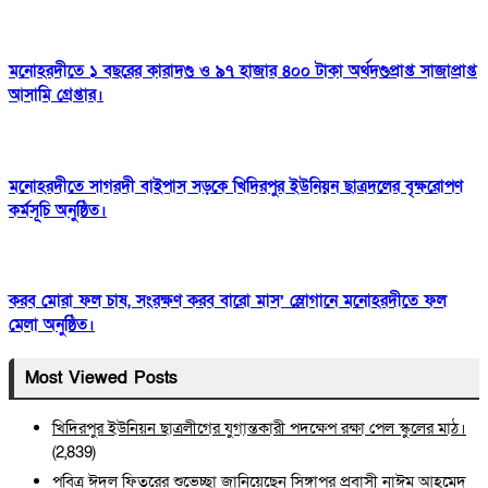
মনোহরদীতে ১ বছরের কারাদণ্ড ও ৯৭ হাজার ৪০০ টাকা অর্থদণ্ডপ্রাপ্ত সাজাপ্রাপ্ত
আসামি গ্রেপ্তার।
মনোহরদীতে সাগরদী বাইপাস সড়কে খিদিরপুর ইউনিয়ন ছাত্রদলের বৃক্ষরোপণ
কর্মসূচি অনুষ্ঠিত।
করব মোরা ফল চাষ, সংরক্ষণ করব বারো মাস’ স্লোগানে মনোহরদীতে ফল
মেলা অনুষ্ঠিত।
Most Viewed Posts
খিদিরপুর ইউনিয়ন ছাত্রলীগের যুগান্তকারী পদক্ষেপ রক্ষা পেল স্কুলের মাঠ।
(2,839)
পবিত্র ঈদুল ফিতরের শুভেচ্ছা জানিয়েছেন সিঙ্গাপুর প্রবাসী নাঈম আহমেদ