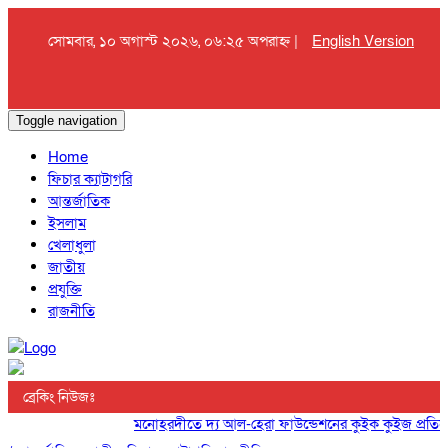
সোমবার, ১০ অগাস্ট ২০২৬, ০৬:২৫ অপরাহ্ন |
English Version
Toggle navigation
Home
ফিচার ক্যাটাগরি
আন্তর্জাতিক
ইসলাম
খেলাধুলা
জাতীয়
প্রযুক্তি
রাজনীতি
ব্রেকিং নিউজঃ
মনোহরদীতে দ্য আল-হেরা ফাউন্ডেশনের কুইক কুইজ প্রতিযোগিত