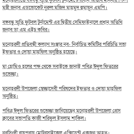
মনোহরদীতে বঙ্গবন্ধু স্মৃতি ফুটবল টুর্নামেন্টে প্রধান অতিথি মাননীয় শিল্প
মন্ত্রী জনাব এডভোকেট নুরুল মজিদ মাহমুদ হুমায়ূন এমপি।
বঙ্গবন্ধু স্মৃতি ফুটবল টুর্নামেন্ট এর দ্বিতীয় সেমিফাইনালে প্রধান অতিথি
জনাব ডা এম এইচ কবির।
মনোহরদী প্রতিবন্ধী কল্যাণ সংস্থার নব- নির্বাচিত কমিটির পরিচিতি সভা
ইফতার ও দোয়া মাহফিল অনুষ্ঠিত হয়েছে।
মা হোমিও হলের পক্ষ থেকে সবাইকে জানাই পবিত্র ঈদুল ফিতরের
শুভেচ্ছা।
মনোহরদী উপজেলা স্বেচ্ছাসেবী পরিষদের ইফতার ও দোয়া মাহফিল
অনুষ্ঠিত।
পবিত্র ঈদুল ফিতরের শুভেচ্ছা জানিয়েছেন মনোহরদী উপজেলা প্রেস
ক্লাবের সভাপতি কাজী শরিফুল ইসলাম শাকিল।
নরসিংদী রায়পুরায় মোটরসাইকেল এক্সিডেন্ট একজন আহত।