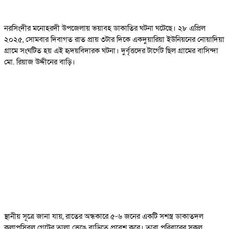
নরসিংদীর মনোহরদী উপজেলায় ভয়াবহ ডাকাতির ঘটনা ঘটেছে। ২৮ এপ্রিল
২০২৫, সোমবার দিবাগত রাত প্রায় ৩টার দিকে একদুয়ারিয়া ইউনিয়নের নোয়াদিয়া
গ্রামে সংঘটিত হয় এই হৃদয়বিদারক ঘটনা। দুর্বৃত্তদের টার্গেট ছিল গ্রামের বাসিন্দা
মো. রিয়াজ উদ্দীনের বাড়ি।
স্থানীয় সূত্রে জানা যায়, রাতের অন্ধকারে ৫-৬ জনের একটি সশস্ত্র ডাকাতদল
কলাপসিবল গেটের তালা ভেঙে বাড়িতে প্রবেশ করে। তারা পরিবারের সকল