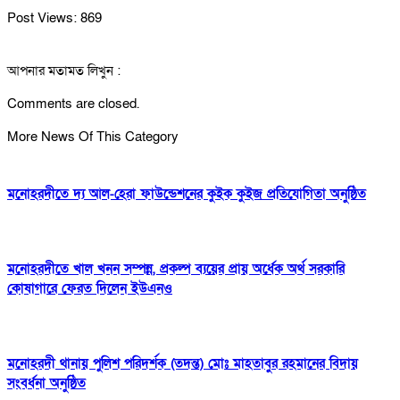
Post Views:
869
আপনার মতামত লিখুন :
Comments are closed.
More News Of This Category
মনোহরদীতে দ্য আল-হেরা ফাউন্ডেশনের কুইক কুইজ প্রতিযোগিতা অনুষ্ঠিত
মনোহরদীতে খাল খনন সম্পন্ন, প্রকল্প ব্যয়ের প্রায় অর্ধেক অর্থ সরকারি
কোষাগারে ফেরত দিলেন ইউএনও
মনোহরদী থানায় পুলিশ পরিদর্শক (তদন্ত) মোঃ মাহতাবুর রহমানের বিদায়
সংবর্ধনা অনুষ্ঠিত