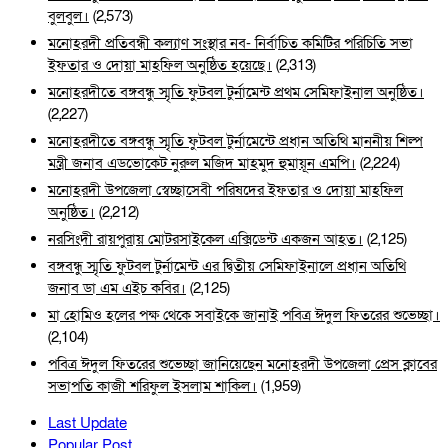
বুলবুল।
(2,573)
মনোহরদী প্রতিবন্ধী কল্যাণ সংস্থার নব- নির্বাচিত কমিটির পরিচিতি সভা
ইফতার ও দোয়া মাহফিল অনুষ্ঠিত হয়েছে।
(2,313)
মনোহরদীতে বঙ্গবন্ধু স্মৃতি ফুটবল টুর্নামেন্ট প্রথম সেমিফাইনাল অনুষ্ঠিত।
(2,227)
মনোহরদীতে বঙ্গবন্ধু স্মৃতি ফুটবল টুর্নামেন্টে প্রধান অতিথি মাননীয় শিল্প
মন্ত্রী জনাব এডভোকেট নুরুল মজিদ মাহমুদ হুমায়ূন এমপি।
(2,224)
মনোহরদী উপজেলা স্বেচ্ছাসেবী পরিষদের ইফতার ও দোয়া মাহফিল
অনুষ্ঠিত।
(2,212)
নরসিংদী রায়পুরায় মোটরসাইকেল এক্সিডেন্ট একজন আহত।
(2,125)
বঙ্গবন্ধু স্মৃতি ফুটবল টুর্নামেন্ট এর দ্বিতীয় সেমিফাইনালে প্রধান অতিথি
জনাব ডা এম এইচ কবির।
(2,125)
মা হোমিও হলের পক্ষ থেকে সবাইকে জানাই পবিত্র ঈদুল ফিতরের শুভেচ্ছা।
(2,104)
পবিত্র ঈদুল ফিতরের শুভেচ্ছা জানিয়েছেন মনোহরদী উপজেলা প্রেস ক্লাবের
সভাপতি কাজী শরিফুল ইসলাম শাকিল।
(1,959)
Last Update
Popular Post