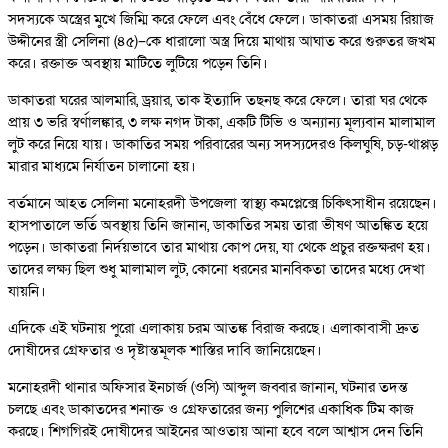
সদস্যকে অস্ত্রের মুখে জিম্মি করে ফেলে এবং বেঁধে ফেলে। ডাকাতরা এসময় রিয়াজ
উদ্দীনের স্ত্রী সেলিনা (৪৫)–কে ধারালো অস্ত্র দিয়ে মাথায় আঘাত করে গুরুতর জখম
করে। রক্তাক্ত অবস্থায় মাটিতে লুটিয়ে পড়েন তিনি।
ডাকাতরা ঘরের আলমারি, ড্রয়ার, তাক ইত্যাদি তছনছ করে ফেলে। তারা ঘর থেকে
প্রায় ৩ ভরি স্বর্ণালঙ্কার, ৩ লক্ষ নগদ টাকা, একটি টিভি ও অন্যান্য মূল্যবান মালামাল
লুট করে নিয়ে যায়। ডাকাতির সময় পরিবারের অন্য সদস্যদেরও কিলঘুষি, চড়-থাপ্পড়
মারার মাধ্যমে নির্যাতন চালানো হয়।
বর্তমানে আহত সেলিনা মনোহরদী উপজেলা স্বাস্থ্য কমপ্লেক্সে চিকিৎসাধীন রয়েছেন।
হাসপাতালে ভর্তি অবস্থায় তিনি জানান, ডাকাতির সময় তারা ভীষণ আতঙ্কিত হয়ে
পড়েন। ডাকাতরা নির্দয়ভাবে তার মাথায় কোপ দেয়, যা থেকে প্রচুর রক্তক্ষরণ হয়।
তাদের লক্ষ্য ছিল শুধু মালামাল লুট, কোনো ধরনের মানবিকতা তাদের মধ্যে দেখা
যায়নি।
এদিকে এই ঘটনায় পুরো এলাকায় চরম আতঙ্ক বিরাজ করছে। এলাকাবাসী দ্রুত
দোষীদের গ্রেফতার ও দৃষ্টান্তমূলক শাস্তির দাবি জানিয়েছেন।
মনোহরদী থানার অফিসার ইনচার্জ (ওসি) আব্দুল জব্বার জানান, ঘটনার তদন্ত
চলছে এবং ডাকাতদের শনাক্ত ও গ্রেফতারের জন্য পুলিশের একাধিক টিম কাজ
করছে। শিগগিরই দোষীদের আইনের আওতায় আনা হবে বলে আশ্বাস দেন তিনি