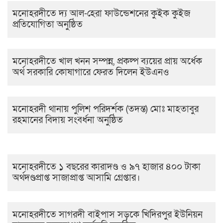
মনোহরদীতে দ্য আল-হেরা ফাউন্ডেশনের কুইক কুইজ
প্রতিযোগিতা অনুষ্ঠিত
মনোহরদীতে খাল খনন সম্পন্ন, প্রকল্প ব্যয়ের প্রায় অর্ধেক
অর্থ সরকারি কোষাগারে ফেরত দিলেন ইউএনও
মনোহরদী থানায় পুলিশ পরিদর্শক (তদন্ত) মোঃ মাহতাবুর
রহমানের বিদায় সংবর্ধনা অনুষ্ঠিত
মনোহরদীতে ১ বছরের কারাদণ্ড ও ৯৭ হাজার ৪০০ টাকা
অর্থদণ্ডপ্রাপ্ত সাজাপ্রাপ্ত আসামি গ্রেপ্তার।
মনোহরদীতে সাগরদী বাইপাস সড়কে খিদিরপুর ইউনিয়ন