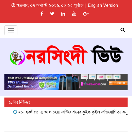
শুক্রবার, ০৭ অগাস্ট ২০২৬, ০৫:২২ পূর্বাহ্ন |
English Version
Toggle
navigation
ব্রেকিং নিউজঃ
মনোহরদীতে দ্য আল-হেরা ফাউন্ডেশনের কুইক কুইজ প্রতিযোগিতা অনুষ্ঠিত