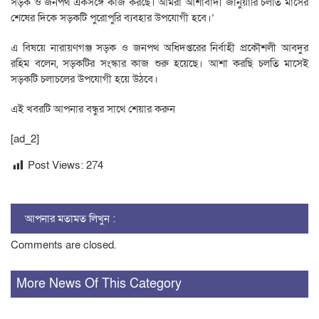
সড়ক ও জনপথ একসঙ্গে কাজ করছে। আমরা আশাবাদী জানুয়ারি চলতি মাসের
শেষের দিকে সড়কটি পুরোপুরি ব্যবহার উপযোগী হবে।’
এ বিষয়ে নারায়ণগঞ্জ সড়ক ও জনপথ অধিদপ্তরের নির্বাহী প্রকৌশলী আবদুর
রহিম বলেন, সড়কটির সংস্কার কাজ শুরু হয়েছে। আশা করছি চলতি মাসেই
সড়কটি চলাচলের উপযোগী হয়ে উঠবে।
এই খবরটি আপনার বন্ধুর সাথে শেয়ার করুন
[ad_2]
Post Views:
274
আপনার মতামত লিখুন :
Comments are closed.
More News Of This Category