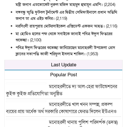
মন্ত্রী জনাব এডভোকেট নুরুল মজিদ মাহমুদ হুমায়ূন এমপি।
(2,204)
বঙ্গবন্ধু স্মৃতি ফুটবল টুর্নামেন্ট এর দ্বিতীয় সেমিফাইনালে প্রধান অতিথি
জনাব ডা এম এইচ কবির।
(2,119)
নরসিংদী রায়পুরায় মোটরসাইকেল এক্সিডেন্ট একজন আহত।
(2,116)
মা হোমিও হলের পক্ষ থেকে সবাইকে জানাই পবিত্র ঈদুল ফিতরের
শুভেচ্ছা।
(2,100)
পবিত্র ঈদুল ফিতরের শুভেচ্ছা জানিয়েছেন মনোহরদী উপজেলা প্রেস
ক্লাবের সভাপতি কাজী শরিফুল ইসলাম শাকিল।
(1,953)
Last Update
Popular Post
মনোহরদীতে দ্য আল-হেরা ফাউন্ডেশনের
কুইক কুইজ প্রতিযোগিতা অনুষ্ঠিত
মনোহরদীতে খাল খনন সম্পন্ন, প্রকল্প
ব্যয়ের প্রায় অর্ধেক অর্থ সরকারি কোষাগারে ফেরত দিলেন ইউএনও
মনোহরদী থানায় পুলিশ পরিদর্শক (তদন্ত)