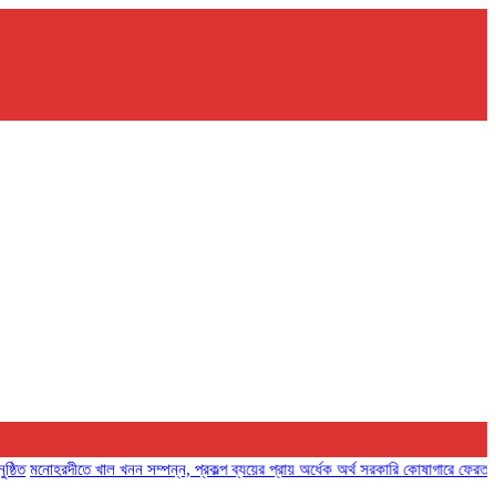
োহরদীতে খাল খনন সম্পন্ন, প্রকল্প ব্যয়ের প্রায় অর্ধেক অর্থ সরকারি কোষাগারে ফেরত দিলেন