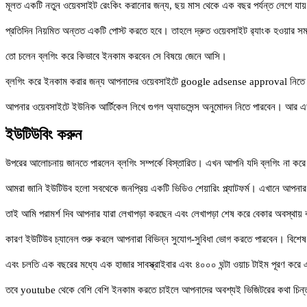
মূলত একটি নতুন ওয়েবসাইট রেংকিং করানোর জন্য, ছয় মাস থেকে এক বছর পর্যন্ত লেগে যা
প্রতিদিন নিয়মিত অন্তত একটি পোস্ট করতে হবে। তাহলে দ্রুত ওয়েবসাইট র‌্যাংক হওয়ার 
তো চলেন ব্লগিং করে কিভাবে ইনকাম করবেন সে বিষয়ে জেনে আসি।
ব্লগিং করে ইনকাম করার জন্য আপনাদের ওয়েবসাইটে google adsense approval নিতে হবে।
আপনার ওয়েবসাইটে ইউনিক আর্টিকেল লিখে গুগল অ্যাডসেন্স অনুমোদন নিতে পারবেন। আর এডস
ইউটিউবিং করুন
উপরের আলোচনায় জানতে পারলেন ব্লগিং সম্পর্কে বিস্তারিত। এখন আপনি যদি ব্লগিং না করে
আমরা জানি ইউটিউব হলো সবথেকে জনপ্রিয় একটি ভিডিও শেয়ারিং প্ল্যাটফর্ম। এখানে আপনার নি
তাই আমি পরামর্শ দিব আপনার যারা লেখাপড়া করছেন এবং লেখাপড়া শেষ করে বেকার অবস্থায় 
কারণ ইউটিউব চ্যানেল শুরু করলে আপনারা বিভিন্ন সুযোগ-সুবিধা ভোগ করতে পারবেন। বিশে
এবং চলতি এক বছরের মধ্যে এক হাজার সাবস্ক্রাইবার এবং ৪০০০ ঘন্টা ওয়াচ টাইম পূরণ করে
তবে youtube থেকে বেশি বেশি ইনকাম করতে চাইলে আপনাদের অবশ্যই ভিজিটরের কথা চিন্