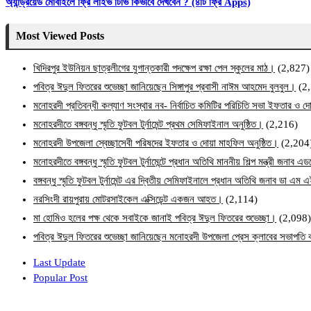
অ্যান্ড্রয়েড মোবাইলে ফ্রি লাইভ টিভি কিভাবে দেখবেন ? (৪টি ফ্রি Apps)
Most Viewed Posts
খিদিরপুর ইউনিয়ন ছাত্রলীগের যুগান্তকারী পদক্ষেপ রক্ষা পেল স্কুলের মাঠ।
(2,827)
পবিত্র ঈদুল ফিতরের শুভেচ্ছা জানিয়েছেন সিঙ্গাপুর প্রবাসী নাঈম আহমেদ বুলবুল।
(2
মনোহরদী প্রতিবন্ধী কল্যাণ সংস্থার নব- নির্বাচিত কমিটির পরিচিতি সভা ইফতার ও দো
মনোহরদীতে বঙ্গবন্ধু স্মৃতি ফুটবল টুর্নামেন্ট প্রথম সেমিফাইনাল অনুষ্ঠিত।
(2,216)
মনোহরদী উপজেলা স্বেচ্ছাসেবী পরিষদের ইফতার ও দোয়া মাহফিল অনুষ্ঠিত।
(2,204
মনোহরদীতে বঙ্গবন্ধু স্মৃতি ফুটবল টুর্নামেন্টে প্রধান অতিথি মাননীয় শিল্প মন্ত্রী জনা
বঙ্গবন্ধু স্মৃতি ফুটবল টুর্নামেন্ট এর দ্বিতীয় সেমিফাইনালে প্রধান অতিথি জনাব ডা এ
নরসিংদী রায়পুরায় মোটরসাইকেল এক্সিডেন্ট একজন আহত।
(2,114)
মা হোমিও হলের পক্ষ থেকে সবাইকে জানাই পবিত্র ঈদুল ফিতরের শুভেচ্ছা।
(2,098)
পবিত্র ঈদুল ফিতরের শুভেচ্ছা জানিয়েছেন মনোহরদী উপজেলা প্রেস ক্লাবের সভাপত
Last Update
Popular Post