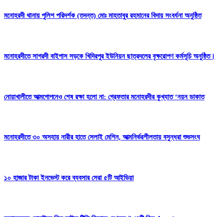
মনোহরদী থানায় পুলিশ পরিদর্শক (তদন্ত) মোঃ মাহতাবুর রহমানের বিদায় সংবর্ধনা অনুষ্ঠিত
মনোহরদীতে সাগরদী বাইপাস সড়কে খিদিরপুর ইউনিয়ন ছাত্রদলের বৃক্ষরোপণ কর্মসূচি অনুষ্ঠিত।
নোয়াখালীতে আত্মগোপনেও শেষ রক্ষা হলো না: গ্রেফতার মনোহরদীর কুখ্যাত ‘নয়ন ডাকাত
মনোহরদীতে ৩০ অসহায় নারীর হাতে সেলাই মেশিন, আত্মনির্ভরশীলতায় বসুন্ধরা শুভসংঘ
১০ হাজার টাকা ইনভেস্ট করে ব্যবসার সেরা ৫টি আইডিয়া