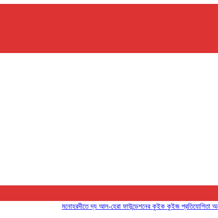
মনোহরদীতে দ্য আল-হেরা ফাউন্ডেশনের কুইক কুইজ প্রতিযোগিতা অনুষ্ঠিত
মন