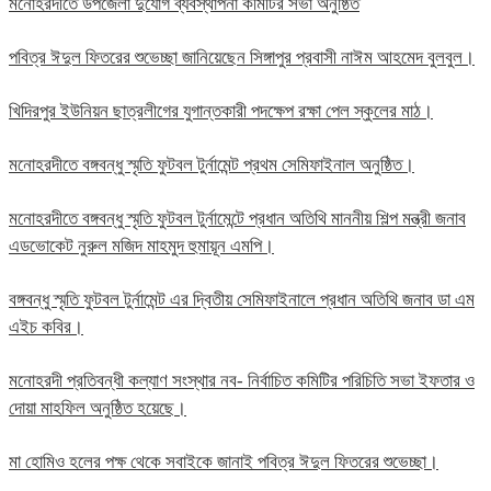
মনোহরদীতে উপজেলা দুর্যোগ ব্যবস্থাপনা কমিটির সভা অনুষ্ঠিত
পবিত্র ঈদুল ফিতরের শুভেচ্ছা জানিয়েছেন সিঙ্গাপুর প্রবাসী নাঈম আহমেদ বুলবুল।
খিদিরপুর ইউনিয়ন ছাত্রলীগের যুগান্তকারী পদক্ষেপ রক্ষা পেল স্কুলের মাঠ।
মনোহরদীতে বঙ্গবন্ধু স্মৃতি ফুটবল টুর্নামেন্ট প্রথম সেমিফাইনাল অনুষ্ঠিত।
মনোহরদীতে বঙ্গবন্ধু স্মৃতি ফুটবল টুর্নামেন্টে প্রধান অতিথি মাননীয় শিল্প মন্ত্রী জনাব
এডভোকেট নুরুল মজিদ মাহমুদ হুমায়ূন এমপি।
বঙ্গবন্ধু স্মৃতি ফুটবল টুর্নামেন্ট এর দ্বিতীয় সেমিফাইনালে প্রধান অতিথি জনাব ডা এম
এইচ কবির।
মনোহরদী প্রতিবন্ধী কল্যাণ সংস্থার নব- নির্বাচিত কমিটির পরিচিতি সভা ইফতার ও
দোয়া মাহফিল অনুষ্ঠিত হয়েছে।
মা হোমিও হলের পক্ষ থেকে সবাইকে জানাই পবিত্র ঈদুল ফিতরের শুভেচ্ছা।