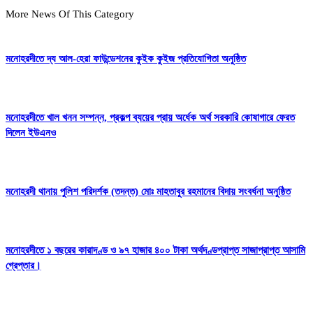
More News Of This Category
মনোহরদীতে দ্য আল-হেরা ফাউন্ডেশনের কুইক কুইজ প্রতিযোগিতা অনুষ্ঠিত
মনোহরদীতে খাল খনন সম্পন্ন, প্রকল্প ব্যয়ের প্রায় অর্ধেক অর্থ সরকারি কোষাগারে ফেরত
দিলেন ইউএনও
মনোহরদী থানায় পুলিশ পরিদর্শক (তদন্ত) মোঃ মাহতাবুর রহমানের বিদায় সংবর্ধনা অনুষ্ঠিত
মনোহরদীতে ১ বছরের কারাদণ্ড ও ৯৭ হাজার ৪০০ টাকা অর্থদণ্ডপ্রাপ্ত সাজাপ্রাপ্ত আসামি
গ্রেপ্তার।