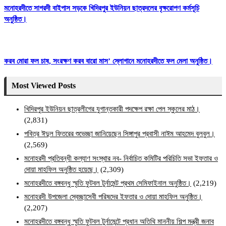
মনোহরদীতে সাগরদী বাইপাস সড়কে খিদিরপুর ইউনিয়ন ছাত্রদলের বৃক্ষরোপণ কর্মসূচি
অনুষ্ঠিত।
করব মোরা ফল চাষ, সংরক্ষণ করব বারো মাস’ স্লোগানে মনোহরদীতে ফল মেলা অনুষ্ঠিত।
Most Viewed Posts
খিদিরপুর ইউনিয়ন ছাত্রলীগের যুগান্তকারী পদক্ষেপ রক্ষা পেল স্কুলের মাঠ।
(2,831)
পবিত্র ঈদুল ফিতরের শুভেচ্ছা জানিয়েছেন সিঙ্গাপুর প্রবাসী নাঈম আহমেদ বুলবুল।
(2,569)
মনোহরদী প্রতিবন্ধী কল্যাণ সংস্থার নব- নির্বাচিত কমিটির পরিচিতি সভা ইফতার ও
দোয়া মাহফিল অনুষ্ঠিত হয়েছে।
(2,309)
মনোহরদীতে বঙ্গবন্ধু স্মৃতি ফুটবল টুর্নামেন্ট প্রথম সেমিফাইনাল অনুষ্ঠিত।
(2,219)
মনোহরদী উপজেলা স্বেচ্ছাসেবী পরিষদের ইফতার ও দোয়া মাহফিল অনুষ্ঠিত।
(2,207)
মনোহরদীতে বঙ্গবন্ধু স্মৃতি ফুটবল টুর্নামেন্টে প্রধান অতিথি মাননীয় শিল্প মন্ত্রী জনাব