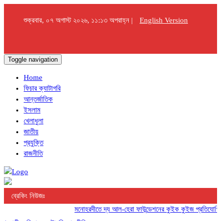
শুক্রবার, ০৭ অগাস্ট ২০২৬, ১১:১৩ অপরাহ্ন |
English Version
Toggle navigation
Home
ফিচার ক্যাটাগরি
আন্তর্জাতিক
ইসলাম
খেলাধুলা
জাতীয়
প্রযুক্তি
রাজনীতি
ব্রেকিং নিউজঃ
মনোহরদীতে দ্য আল-হেরা ফাউন্ডেশনের কুইক কুইজ প্রতিযোগিতা অ