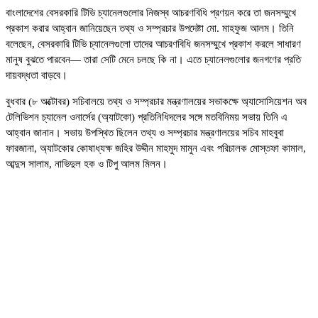
বাংলাদেশের বেসরকারি টিভি চ্যানেলগুলোর নিজস্ব আচরণবিধি প্রণয়ন করে তা জনসম্মুখে
প্রকাশ করার আহ্বান জানিয়েছেন তথ্য ও সম্প্রচার উপদেষ্টা মো. মাহফুজ আলম। তিনি
বলেছেন, বেসরকারি টিভি চ্যানেলগুলো তাদের আচরণবিধি জনসম্মুখে প্রকাশ করলে সাধারণ
মানুষ বুঝতে পারবেন— তারা সেটি মেনে চলছে কি না। এতে চ্যানেলগুলোর জনগণের প্রতি
দায়বদ্ধতা বাড়বে।
বুধবার (৮ অক্টোবর) সচিবালয়ে তথ্য ও সম্প্রচার মন্ত্রণালয়ের সভাকক্ষে অ্যাসোসিয়েশন অব
টেলিভিশন চ্যানেল ওনার্সের (অ্যাটকো) প্রতিনিধিদলের সঙ্গে মতবিনিময় সভায় তিনি এ
আহ্বান জানান। সভায় উপস্থিত ছিলেন তথ্য ও সম্প্রচার মন্ত্রণালয়ের সচিব মাহবুবা
ফারজানা, অ্যাটকোর কোষাধ্যক্ষ জহির উদ্দীন মাহমুদ মামুন এবং পরিচালক মোস্তফা কামাল,
আব্দুস সালাম, নাভিদুল হক ও টিপু আলম মিলন।