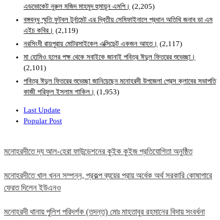
এডভোকেট নুরুল মজিদ মাহমুদ হুমায়ূন এমপি।
(2,205)
বঙ্গবন্ধু স্মৃতি ফুটবল টুর্নামেন্ট এর দ্বিতীয় সেমিফাইনালে প্রধান অতিথি জনাব ডা এম
এইচ কবির।
(2,119)
নরসিংদী রায়পুরায় মোটরসাইকেল এক্সিডেন্ট একজন আহত।
(2,117)
মা হোমিও হলের পক্ষ থেকে সবাইকে জানাই পবিত্র ঈদুল ফিতরের শুভেচ্ছা।
(2,101)
পবিত্র ঈদুল ফিতরের শুভেচ্ছা জানিয়েছেন মনোহরদী উপজেলা প্রেস ক্লাবের সভাপতি
কাজী শরিফুল ইসলাম শাকিল।
(1,953)
Last Update
Popular Post
মনোহরদীতে দ্য আল-হেরা ফাউন্ডেশনের কুইক কুইজ প্রতিযোগিতা অনুষ্ঠিত
মনোহরদীতে খাল খনন সম্পন্ন, প্রকল্প ব্যয়ের প্রায় অর্ধেক অর্থ সরকারি কোষাগারে
ফেরত দিলেন ইউএনও
মনোহরদী থানায় পুলিশ পরিদর্শক (তদন্ত) মোঃ মাহতাবুর রহমানের বিদায় সংবর্ধনা