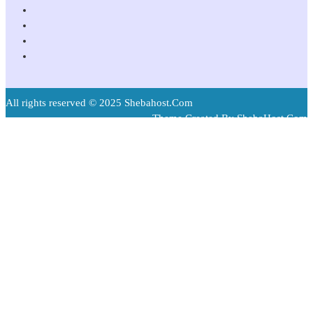
All rights reserved © 2025 Shebahost.Com
Theme Created By ShebaHost.Com