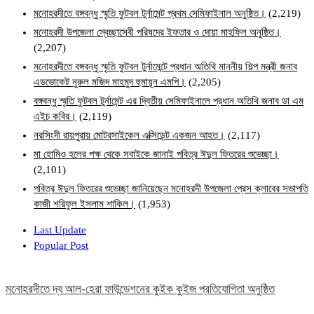
মনোহরদীতে বঙ্গবন্ধু স্মৃতি ফুটবল টুর্নামেন্ট প্রথম সেমিফাইনাল অনুষ্ঠিত।
(2,219)
মনোহরদী উপজেলা স্বেচ্ছাসেবী পরিষদের ইফতার ও দোয়া মাহফিল অনুষ্ঠিত।
(2,207)
মনোহরদীতে বঙ্গবন্ধু স্মৃতি ফুটবল টুর্নামেন্টে প্রধান অতিথি মাননীয় শিল্প মন্ত্রী জনাব
এডভোকেট নুরুল মজিদ মাহমুদ হুমায়ূন এমপি।
(2,205)
বঙ্গবন্ধু স্মৃতি ফুটবল টুর্নামেন্ট এর দ্বিতীয় সেমিফাইনালে প্রধান অতিথি জনাব ডা এম
এইচ কবির।
(2,119)
নরসিংদী রায়পুরায় মোটরসাইকেল এক্সিডেন্ট একজন আহত।
(2,117)
মা হোমিও হলের পক্ষ থেকে সবাইকে জানাই পবিত্র ঈদুল ফিতরের শুভেচ্ছা।
(2,101)
পবিত্র ঈদুল ফিতরের শুভেচ্ছা জানিয়েছেন মনোহরদী উপজেলা প্রেস ক্লাবের সভাপতি
কাজী শরিফুল ইসলাম শাকিল।
(1,953)
Last Update
Popular Post
মনোহরদীতে দ্য আল-হেরা ফাউন্ডেশনের কুইক কুইজ প্রতিযোগিতা অনুষ্ঠিত