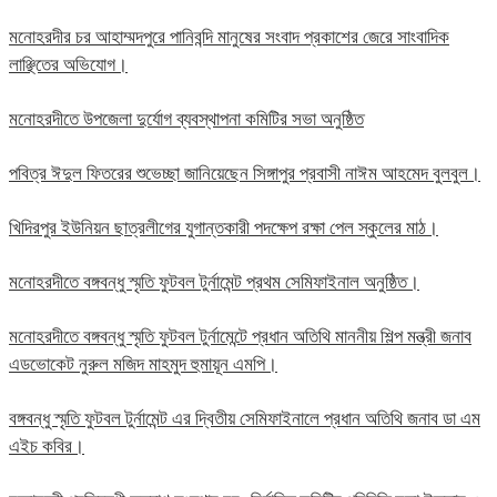
মনোহরদীর চর আহাম্মদপুরে পানিবন্দি মানুষের সংবাদ প্রকাশের জেরে সাংবাদিক
লাঞ্ছিতের অভিযোগ।
মনোহরদীতে উপজেলা দুর্যোগ ব্যবস্থাপনা কমিটির সভা অনুষ্ঠিত
পবিত্র ঈদুল ফিতরের শুভেচ্ছা জানিয়েছেন সিঙ্গাপুর প্রবাসী নাঈম আহমেদ বুলবুল।
খিদিরপুর ইউনিয়ন ছাত্রলীগের যুগান্তকারী পদক্ষেপ রক্ষা পেল স্কুলের মাঠ।
মনোহরদীতে বঙ্গবন্ধু স্মৃতি ফুটবল টুর্নামেন্ট প্রথম সেমিফাইনাল অনুষ্ঠিত।
মনোহরদীতে বঙ্গবন্ধু স্মৃতি ফুটবল টুর্নামেন্টে প্রধান অতিথি মাননীয় শিল্প মন্ত্রী জনাব
এডভোকেট নুরুল মজিদ মাহমুদ হুমায়ূন এমপি।
বঙ্গবন্ধু স্মৃতি ফুটবল টুর্নামেন্ট এর দ্বিতীয় সেমিফাইনালে প্রধান অতিথি জনাব ডা এম
এইচ কবির।