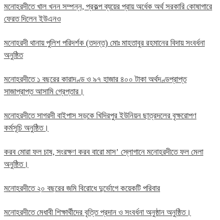
মনোহরদীতে খাল খনন সম্পন্ন, প্রকল্প ব্যয়ের প্রায় অর্ধেক অর্থ সরকারি কোষাগারে
ফেরত দিলেন ইউএনও
মনোহরদী থানায় পুলিশ পরিদর্শক (তদন্ত) মোঃ মাহতাবুর রহমানের বিদায় সংবর্ধনা
অনুষ্ঠিত
মনোহরদীতে ১ বছরের কারাদণ্ড ও ৯৭ হাজার ৪০০ টাকা অর্থদণ্ডপ্রাপ্ত
সাজাপ্রাপ্ত আসামি গ্রেপ্তার।
মনোহরদীতে সাগরদী বাইপাস সড়কে খিদিরপুর ইউনিয়ন ছাত্রদলের বৃক্ষরোপণ
কর্মসূচি অনুষ্ঠিত।
করব মোরা ফল চাষ, সংরক্ষণ করব বারো মাস’ স্লোগানে মনোহরদীতে ফল মেলা
অনুষ্ঠিত।
মনোহরদীতে ২০ বছরের জমি বিরোধে দুর্ভোগে কয়েকটি পরিবার
মনোহরদীতে মেধাবী শিক্ষার্থীদের বৃত্তি প্রদান ও সংবর্ধনা অনুষ্ঠান অনুষ্ঠিত।