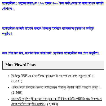
মনোহরদীতে ১ বছরের কারাদণ্ড ও ৯৭ হাজার ৪০০ টাকা অর্থদণ্ডপ্রাপ্ত সাজাপ্রাপ্ত আসামি
গ্রেপ্তার।
মনোহরদীতে সাগরদী বাইপাস সড়কে খিদিরপুর ইউনিয়ন ছাত্রদলের বৃক্ষরোপণ কর্মসূচি
অনুষ্ঠিত।
করব মোরা ফল চাষ, সংরক্ষণ করব বারো মাস’ স্লোগানে মনোহরদীতে ফল মেলা অনুষ্ঠিত।
Most Viewed Posts
খিদিরপুর ইউনিয়ন ছাত্রলীগের যুগান্তকারী পদক্ষেপ রক্ষা পেল স্কুলের মাঠ।
(2,831)
পবিত্র ঈদুল ফিতরের শুভেচ্ছা জানিয়েছেন সিঙ্গাপুর প্রবাসী নাঈম আহমেদ বুলবুল।
(2,569)
মনোহরদী প্রতিবন্ধী কল্যাণ সংস্থার নব- নির্বাচিত কমিটির পরিচিতি সভা ইফতার ও
দোয়া মাহফিল অনুষ্ঠিত হয়েছে।
(2,309)