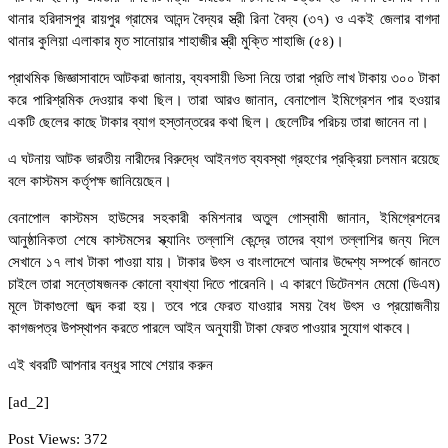
থানার হরিদাসপুর রায়পুর গ্রামের আনন্দ বৈদ্যর স্ত্রী রিনা বৈদ্য (৩৭) ও একই জেলার বাগদা
থানার কুলিয়া এলাকার মৃত সানোয়ার শাহাজীর স্ত্রী মুক্তি শাহাজি (৫৪)।
প্রাথমিক জিজ্ঞাসাবাদে আটকরা জানায়, ব্যবসায়ী ভিসা নিয়ে তারা প্রতি লাখ টাকায় ৩০০ টাকা
করে পারিশ্রমিক দেওয়ার কথা ছিল। তারা আরও জানান, বেনাপোল ইমিগ্রেশন পার হওয়ার
একটি ছেলের কাছে টাকার ব্যাগ হস্তান্তরের কথা ছিল। ছেলেটির পরিচয় তারা জানেন না।
এ ঘটনায় আটক ভারতীয় নারীদের বিরুদ্ধে আইনগত ব্যবস্থা গ্রহণের প্রক্রিয়া চলমান রয়েছে
বলে কাস্টমস কর্তৃপক্ষ জানিয়েছেন।
বেনাপোল কাস্টমস হাউসের সহকারী কমিশনার অতুল গোস্বামী জানান, ইমিগ্রেশনের
আনুষ্ঠানিকতা শেষে কাস্টমসের স্ক্যানিং তল্লাশি কেন্দ্রে তাদের ব্যাগ তল্লাশির জন্য দিলে
সেখানে ১৭ লাখ টাকা পাওয়া যায়। টাকার উৎস ও বাংলাদেশে আনার উদ্দেশ্য সম্পর্কে জানতে
চাইলে তারা সন্তোষজনক কোনো ব্যাখ্যা দিতে পারেননি। এ কারণে ডিটেনশন মেমো (ডিএম)
মূলে টাকাগুলো জব্দ করা হয়। তবে পরে ফেরত যাওয়ার সময় বৈধ উৎস ও প্রয়োজনীয়
কাগজপত্র উপস্থাপন করতে পারলে আইন অনুযায়ী টাকা ফেরত পাওয়ার সুযোগ থাকবে।
এই খবরটি আপনার বন্ধুর সাথে শেয়ার করুন
[ad_2]
Post Views:
372