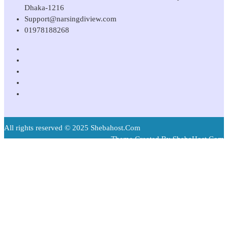
Dhaka-1216
Support@narsingdiview.com
01978188268
All rights reserved © 2025 Shebahost.Com
Theme Created By ShebaHost.Com