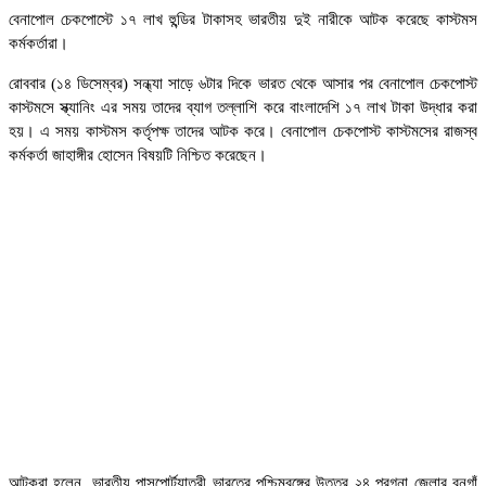
বেনাপোল চেকপোস্টে ১৭ লাখ হুন্ডির টাকাসহ ভারতীয় দুই নারীকে আটক করেছে কাস্টমস
কর্মকর্তারা।
রোববার (১৪ ডিসেম্বর) সন্ধ্যা সাড়ে ৬টার দিকে ভারত থেকে আসার পর বেনাপোল চেকপোস্ট
কাস্টমসে স্ক্যানিং এর সময় তাদের ব্যাগ তল্লাশি করে বাংলাদেশি ১৭ লাখ টাকা উদ্ধার করা
হয়। এ সময় কাস্টমস কর্তৃপক্ষ তাদের আটক করে। বেনাপোল চেকপোস্ট কাস্টমসের রাজস্ব
কর্মকর্তা জাহাঙ্গীর হোসেন বিষয়টি নিশ্চিত করেছেন।
আটকরা হলেন, ভারতীয় পাসপোর্টযাত্রী ভারতের পশ্চিমবঙ্গের উত্তর ২৪ পরগনা জেলার বনগাঁ