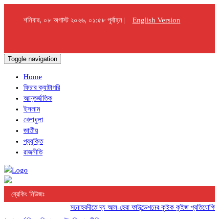
শনিবার, ০৮ অগাস্ট ২০২৬, ০১:৫৮ পূর্বাহ্ন |
English Version
Toggle navigation
Home
ফিচার ক্যাটাগরি
আন্তর্জাতিক
ইসলাম
খেলাধুলা
জাতীয়
প্রযুক্তি
রাজনীতি
ব্রেকিং নিউজঃ
মনোহরদীতে দ্য আল-হেরা ফাউন্ডেশনের কুইক কুইজ প্রতিযোগিতা অনু