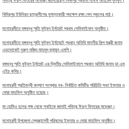
পবিত্র ঈদুল ফিতরের শুভেচ্ছা জানিয়েছেন সিঙ্গাপুর প্রবাসী নাঈম আহমেদ বুলবুল।
খিদিরপুর ইউনিয়ন ছাত্রলীগের যুগান্তকারী পদক্ষেপ রক্ষা পেল স্কুলের মাঠ।
মনোহরদীতে বঙ্গবন্ধু স্মৃতি ফুটবল টুর্নামেন্ট প্রথম সেমিফাইনাল অনুষ্ঠিত।
মনোহরদীতে বঙ্গবন্ধু স্মৃতি ফুটবল টুর্নামেন্টে প্রধান অতিথি মাননীয় শিল্প মন্ত্রী জনাব
এডভোকেট নুরুল মজিদ মাহমুদ হুমায়ূন এমপি।
বঙ্গবন্ধু স্মৃতি ফুটবল টুর্নামেন্ট এর দ্বিতীয় সেমিফাইনালে প্রধান অতিথি জনাব ডা এম
এইচ কবির।
মনোহরদী প্রতিবন্ধী কল্যাণ সংস্থার নব- নির্বাচিত কমিটির পরিচিতি সভা ইফতার ও
দোয়া মাহফিল অনুষ্ঠিত হয়েছে।
মা হোমিও হলের পক্ষ থেকে সবাইকে জানাই পবিত্র ঈদুল ফিতরের শুভেচ্ছা।
মনোহরদী উপজেলা স্বেচ্ছাসেবী পরিষদের ইফতার ও দোয়া মাহফিল অনুষ্ঠিত।