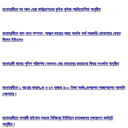
মনোহরদীতে দ্য আল-হেরা ফাউন্ডেশনের কুইক কুইজ প্রতিযোগিতা অনুষ্ঠিত
মনোহরদীতে খাল খনন সম্পন্ন, প্রকল্প ব্যয়ের প্রায় অর্ধেক অর্থ সরকারি কোষাগারে ফেরত
দিলেন ইউএনও
মনোহরদী থানায় পুলিশ পরিদর্শক (তদন্ত) মোঃ মাহতাবুর রহমানের বিদায় সংবর্ধনা অনুষ্ঠিত
মনোহরদীতে ১ বছরের কারাদণ্ড ও ৯৭ হাজার ৪০০ টাকা অর্থদণ্ডপ্রাপ্ত সাজাপ্রাপ্ত আসামি
গ্রেপ্তার।
মনোহরদীতে সাগরদী বাইপাস সড়কে খিদিরপুর ইউনিয়ন ছাত্রদলের বৃক্ষরোপণ কর্মসূচি
অনুষ্ঠিত।