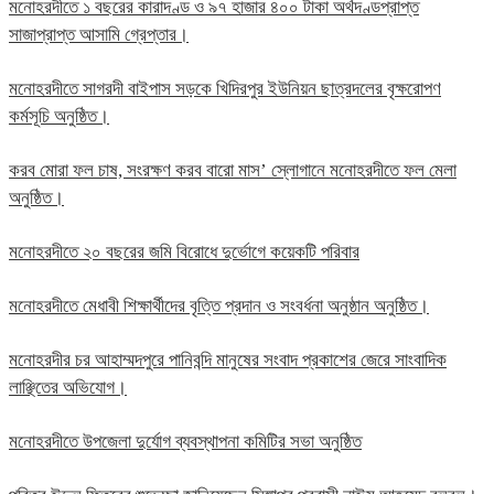
মনোহরদীতে ১ বছরের কারাদণ্ড ও ৯৭ হাজার ৪০০ টাকা অর্থদণ্ডপ্রাপ্ত
সাজাপ্রাপ্ত আসামি গ্রেপ্তার।
মনোহরদীতে সাগরদী বাইপাস সড়কে খিদিরপুর ইউনিয়ন ছাত্রদলের বৃক্ষরোপণ
কর্মসূচি অনুষ্ঠিত।
করব মোরা ফল চাষ, সংরক্ষণ করব বারো মাস’ স্লোগানে মনোহরদীতে ফল মেলা
অনুষ্ঠিত।
মনোহরদীতে ২০ বছরের জমি বিরোধে দুর্ভোগে কয়েকটি পরিবার
মনোহরদীতে মেধাবী শিক্ষার্থীদের বৃত্তি প্রদান ও সংবর্ধনা অনুষ্ঠান অনুষ্ঠিত।
মনোহরদীর চর আহাম্মদপুরে পানিবন্দি মানুষের সংবাদ প্রকাশের জেরে সাংবাদিক
লাঞ্ছিতের অভিযোগ।
মনোহরদীতে উপজেলা দুর্যোগ ব্যবস্থাপনা কমিটির সভা অনুষ্ঠিত