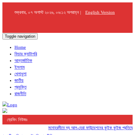
শুক্রবার, ০৭ অগাস্ট ২০২৬, ০৬:১২ অপরাহ্ন |
English Version
Toggle navigation
Home
ফিচার ক্যাটাগরি
আন্তর্জাতিক
ইসলাম
খেলাধুলা
জাতীয়
প্রযুক্তি
রাজনীতি
ব্রেকিং নিউজঃ
মনোহরদীতে দ্য আল-হেরা ফাউন্ডেশনের কুইক কুইজ প্রতিযোগিতা 