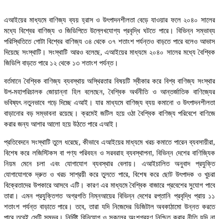
এআইয়ের মাধ্যমে বাণিজ্য ব্যয় হ্রাস ও উৎপাদনশীলতা বেড়ে যাওয়ার ফলে ২০৪০ সালের
মধ্যে বিশ্বের বাণিজ্য ও জিডিপিতে উল্লেখযোগ্য প্রবৃদ্ধি ঘটতে পারে। বিভিন্ন সম্ভাব্য
পরিস্থিতিতে গোটা বিশ্বের বাণিজ্য ৩৪ থেকে ৩৭ শতাংশ পর্যন্তও বাড়তে পারে বলেও আভাস
দিয়েছে সংস্থাটি। সংস্থাটি আরও বলেছে, এআইয়ের মাধ্যমে ২০৪০ সালের মধ্যে বৈশ্বিক
জিডিপি বাড়তে পারে ১২ থেকে ১৩ শতাংশ পর্যন্ত।
বর্তমানে বৈশ্বিক বাণিজ্য ব্যবস্থায় অস্থিরতার বিষয়টি স্বীকার করে বিশ্ব বাণিজ্য সংস্থার
উপ-মহাপরিচালক জোয়ান্না হিল বলেছেন, বৈশ্বিক অর্থনীতি ও আন্তর্জাতিক বাণিজ্যের
ভবিষ্যৎ নতুনভাবে গড়ে দিচ্ছে এআই। যার মাধ্যমে বাণিজ্য ব্যয় কমানো ও উৎপাদনশীলতা
বাড়ানোর বড় সম্ভাবনা রয়েছে। ক্রমেই জটিল হয়ে ওঠা বৈশ্বিক বাণিজ্য পরিবেশে বাণিজে
করার জন্য আশার আলো হয়ে উঠতে পারে এআই।
প্রতিবেদনে সংস্থাটি তুলে ধরেছে, কীভাবে এআইয়ের মাধ্যমে খরচ কমাতে পারেন ব্যবসায়ীরা,
বিশেষ করে লজিস্টিকস বা পণ্য পরিবহন ও সরবরাহ ব্যবস্থাপনা, বিভিন্ন দেশের বাণিজ্যিক
নিয়ম মেনে চলা এবং যোগাযোগ ব্যবস্থার বেলায়। এআইচালিত অনুবাদ প্রযুক্তি
যোগাযোগকে দ্রুত ও খরচ সাশ্রয়ী করে তুলতে পারে, বিশেষ করে ছোট উৎপাদক ও খুচরা
বিক্রেতাদের উপকারে আসবে এটি। কারণ এর মাধ্যমে বৈশ্বিক বাজারে প্রবেশের সুযোগ পাবে
তারা। এমন প্রযুক্তিগত অগ্রগতি নিম্নআয়ের বিভিন্ন দেশের রপ্তানি প্রবৃদ্ধি প্রায় ১১
শতাংশ পর্যন্ত বাড়াতে পারে। তবে, তারা যদি নিজেদের ডিজিটাল অবকাঠামো উন্নত করতে
পারে তবেই সেটি সম্ভব। নির্দিষ্ট বিনিয়োগ ও সকলের অংশগ্রহণ নিশ্চিত করার নীতি যদি না