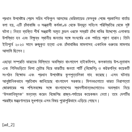
প্রধান উপদেষ্টার প্রেস সচিব শফিকুল আলমের ভেরিফায়েড ফেসবুক পেজে প্রকাশিত বার্তায়
বলা হয়, এটি চাঁদাবাজি ও সন্ত্রাসী কর্মকাণ্ড থেকে উদ্ভূত সহিংস পরিস্থিতির থেকে সৃষ্ট
ঘটনা। নিহত ব্যক্তি শীর্ষ সন্ত্রাসী অমৃত মন্ডল ওরফে সম্রাট চাঁদা দাবির উদ্দেশ্যে এলাকায়
উপস্থিত হন এবং বিক্ষুব্ধ স্থানীয় জনতার সঙ্গে সংঘর্ষের এক পর্যায়ে প্রাণ হারান। তিনি
ইতিপূর্বে ২০২৩ সালে রুজুকৃত হত্যা এবং চাঁদাবাজির মামলাসহ একাধিক গুরুতর মামলার
আসামি ছিলেন।
এছাড়া সম্প্রতি ভারতের দিল্লিতে অবস্থিত বাংলাদেশ হাইকমিশন, কলকাতায় উপ-দূতাবাস
এবং শিলিগুড়িতে ভিসা সেন্টার ঘিরে ভারতীয় জনতা পার্টি (বিজেপি) ও কট্টরপন্থি কয়েকটি
সংগঠন বিক্ষোভ এবং প্রধান উপদেষ্টার কুশপুত্তলিকা দাহ করেছে। এসব ঘটনায়
আনুষ্ঠানিকভাবে প্রতিবাদ জানিয়েছে বাংলাদেশ সরকার। মিশনগুলোতে ভারত নিরাপত্তা
জোরদারের পর পশ্চিমবঙ্গের সঙ্গে বাংলাদেশের স্থলসীমান্তগুলোতেও অবস্থান নিয়ে
‘উসকানিমূলক’ মন্তব্য করেন বিজেপির রাজ্য-পর্যায়ের কয়েকজন নেতা। তবে দেশটির
পররাষ্ট্র মন্ত্রণালয়ের মুখপাত্র এসব বিষয় পুরোপুরিভাবে এড়িয়ে গেছেন।
[ad_2]