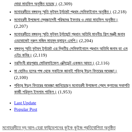
দোয়া মাহফিল অনুষ্ঠিত হয়েছে।
(2,309)
মনোহরদীতে বঙ্গবন্ধু স্মৃতি ফুটবল টুর্নামেন্ট প্রথম সেমিফাইনাল অনুষ্ঠিত।
(2,218)
মনোহরদী উপজেলা স্বেচ্ছাসেবী পরিষদের ইফতার ও দোয়া মাহফিল অনুষ্ঠিত।
(2,207)
মনোহরদীতে বঙ্গবন্ধু স্মৃতি ফুটবল টুর্নামেন্টে প্রধান অতিথি মাননীয় শিল্প মন্ত্রী জনাব
এডভোকেট নুরুল মজিদ মাহমুদ হুমায়ূন এমপি।
(2,204)
বঙ্গবন্ধু স্মৃতি ফুটবল টুর্নামেন্ট এর দ্বিতীয় সেমিফাইনালে প্রধান অতিথি জনাব ডা এম
এইচ কবির।
(2,119)
নরসিংদী রায়পুরায় মোটরসাইকেল এক্সিডেন্ট একজন আহত।
(2,116)
মা হোমিও হলের পক্ষ থেকে সবাইকে জানাই পবিত্র ঈদুল ফিতরের শুভেচ্ছা।
(2,100)
পবিত্র ঈদুল ফিতরের শুভেচ্ছা জানিয়েছেন মনোহরদী উপজেলা প্রেস ক্লাবের সভাপতি
কাজী শরিফুল ইসলাম শাকিল।
(1,953)
Last Update
Popular Post
মনোহরদীতে দ্য আল-হেরা ফাউন্ডেশনের কুইক কুইজ প্রতিযোগিতা অনুষ্ঠিত