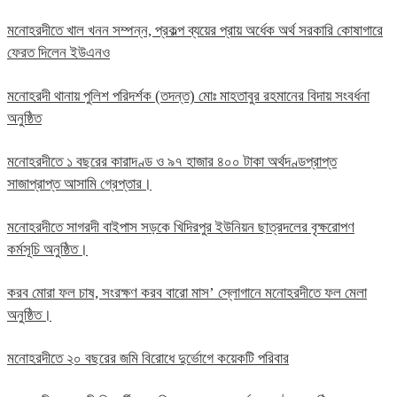
মনোহরদীতে খাল খনন সম্পন্ন, প্রকল্প ব্যয়ের প্রায় অর্ধেক অর্থ সরকারি কোষাগারে
ফেরত দিলেন ইউএনও
মনোহরদী থানায় পুলিশ পরিদর্শক (তদন্ত) মোঃ মাহতাবুর রহমানের বিদায় সংবর্ধনা
অনুষ্ঠিত
মনোহরদীতে ১ বছরের কারাদণ্ড ও ৯৭ হাজার ৪০০ টাকা অর্থদণ্ডপ্রাপ্ত
সাজাপ্রাপ্ত আসামি গ্রেপ্তার।
মনোহরদীতে সাগরদী বাইপাস সড়কে খিদিরপুর ইউনিয়ন ছাত্রদলের বৃক্ষরোপণ
কর্মসূচি অনুষ্ঠিত।
করব মোরা ফল চাষ, সংরক্ষণ করব বারো মাস’ স্লোগানে মনোহরদীতে ফল মেলা
অনুষ্ঠিত।
মনোহরদীতে ২০ বছরের জমি বিরোধে দুর্ভোগে কয়েকটি পরিবার