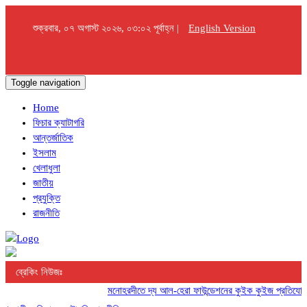
শুক্রবার, ০৭ অগাস্ট ২০২৬, ০৩:০২ পূর্বাহ্ন |
English Version
Toggle navigation
Home
ফিচার ক্যাটাগরি
আন্তর্জাতিক
ইসলাম
খেলাধুলা
জাতীয়
প্রযুক্তি
রাজনীতি
ব্রেকিং নিউজঃ
মনোহরদীতে দ্য আল-হেরা ফাউন্ডেশনের কুইক কুইজ প্রতিযোগিতা অ