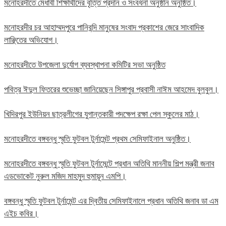
মনোহরদীতে মেধাবী শিক্ষার্থীদের বৃত্তি প্রদান ও সংবর্ধনা অনুষ্ঠান অনুষ্ঠিত।
মনোহরদীর চর আহাম্মদপুরে পানিবন্দি মানুষের সংবাদ প্রকাশের জেরে সাংবাদিক
লাঞ্ছিতের অভিযোগ।
মনোহরদীতে উপজেলা দুর্যোগ ব্যবস্থাপনা কমিটির সভা অনুষ্ঠিত
পবিত্র ঈদুল ফিতরের শুভেচ্ছা জানিয়েছেন সিঙ্গাপুর প্রবাসী নাঈম আহমেদ বুলবুল।
খিদিরপুর ইউনিয়ন ছাত্রলীগের যুগান্তকারী পদক্ষেপ রক্ষা পেল স্কুলের মাঠ।
মনোহরদীতে বঙ্গবন্ধু স্মৃতি ফুটবল টুর্নামেন্ট প্রথম সেমিফাইনাল অনুষ্ঠিত।
মনোহরদীতে বঙ্গবন্ধু স্মৃতি ফুটবল টুর্নামেন্টে প্রধান অতিথি মাননীয় শিল্প মন্ত্রী জনাব
এডভোকেট নুরুল মজিদ মাহমুদ হুমায়ূন এমপি।
বঙ্গবন্ধু স্মৃতি ফুটবল টুর্নামেন্ট এর দ্বিতীয় সেমিফাইনালে প্রধান অতিথি জনাব ডা এম
এইচ কবির।