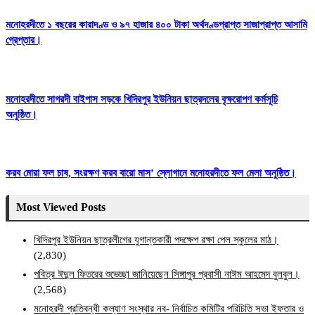
মনোহরদীতে ১ বছরের কারাদণ্ড ও ৯৭ হাজার ৪০০ টাকা অর্থদণ্ডপ্রাপ্ত সাজাপ্রাপ্ত আসামি
গ্রেপ্তার।
মনোহরদীতে সাগরদী বাইপাস সড়কে খিদিরপুর ইউনিয়ন ছাত্রদলের বৃক্ষরোপণ কর্মসূচি
অনুষ্ঠিত।
করব মোরা ফল চাষ, সংরক্ষণ করব বারো মাস’ স্লোগানে মনোহরদীতে ফল মেলা অনুষ্ঠিত।
Most Viewed Posts
খিদিরপুর ইউনিয়ন ছাত্রলীগের যুগান্তকারী পদক্ষেপ রক্ষা পেল স্কুলের মাঠ।
(2,830)
পবিত্র ঈদুল ফিতরের শুভেচ্ছা জানিয়েছেন সিঙ্গাপুর প্রবাসী নাঈম আহমেদ বুলবুল।
(2,568)
মনোহরদী প্রতিবন্ধী কল্যাণ সংস্থার নব- নির্বাচিত কমিটির পরিচিতি সভা ইফতার ও