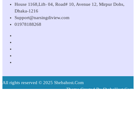
House 1168,Lift- 04, Road# 10, Avenue 12, Mirpur Dohs,
Dhaka-1216
Support@narsingdiview.com
01978188268
All rights reserved © 2025 Shebahost.Com
Theme Created By ShebaHost.Com