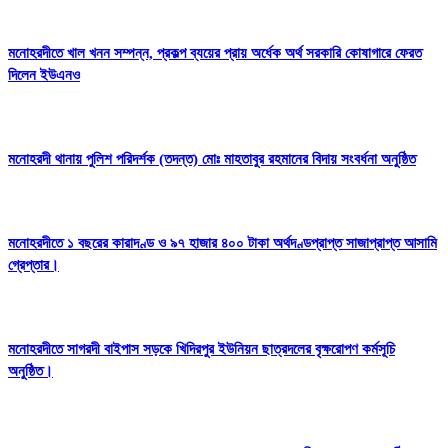
মনোহরদীতে খাল খনন সম্পন্ন, প্রকল্প ব্যয়ের প্রায় অর্ধেক অর্থ সরকারি কোষাগারে ফেরত
দিলেন ইউএনও
মনোহরদী থানায় পুলিশ পরিদর্শক (তদন্ত) মোঃ মাহতাবুর রহমানের বিদায় সংবর্ধনা অনুষ্ঠিত
মনোহরদীতে ১ বছরের কারাদণ্ড ও ৯৭ হাজার ৪০০ টাকা অর্থদণ্ডপ্রাপ্ত সাজাপ্রাপ্ত আসামি
গ্রেপ্তার।
মনোহরদীতে সাগরদী বাইপাস সড়কে খিদিরপুর ইউনিয়ন ছাত্রদলের বৃক্ষরোপণ কর্মসূচি
অনুষ্ঠিত।