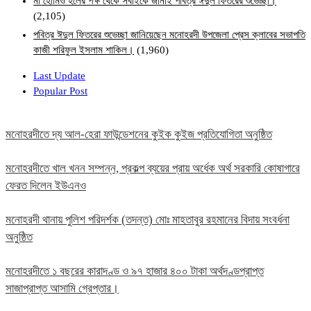
মা হোমিও হলের পক্ষ থেকে সবাইকে জানাই পবিত্র ঈদুল ফিতরের শুভেচ্ছা।
(2,105)
পবিত্র ঈদুল ফিতরের শুভেচ্ছা জানিয়েছেন মনোহরদী উপজেলা প্রেস ক্লাবের সভাপতি
কাজী শরিফুল ইসলাম শাকিল।
(1,960)
Last Update
Popular Post
মনোহরদীতে দ্য আল-হেরা ফাউন্ডেশনের কুইক কুইজ প্রতিযোগিতা অনুষ্ঠিত
মনোহরদীতে খাল খনন সম্পন্ন, প্রকল্প ব্যয়ের প্রায় অর্ধেক অর্থ সরকারি কোষাগারে
ফেরত দিলেন ইউএনও
মনোহরদী থানায় পুলিশ পরিদর্শক (তদন্ত) মোঃ মাহতাবুর রহমানের বিদায় সংবর্ধনা
অনুষ্ঠিত
মনোহরদীতে ১ বছরের কারাদণ্ড ও ৯৭ হাজার ৪০০ টাকা অর্থদণ্ডপ্রাপ্ত
সাজাপ্রাপ্ত আসামি গ্রেপ্তার।