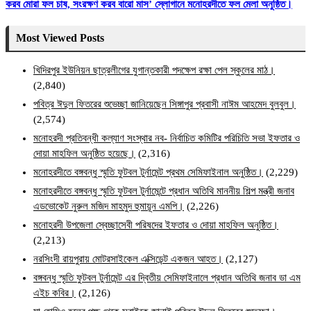
করব মোরা ফল চাষ, সংরক্ষণ করব বারো মাস’ স্লোগানে মনোহরদীতে ফল মেলা অনুষ্ঠিত।
Most Viewed Posts
খিদিরপুর ইউনিয়ন ছাত্রলীগের যুগান্তকারী পদক্ষেপ রক্ষা পেল স্কুলের মাঠ।
(2,840)
পবিত্র ঈদুল ফিতরের শুভেচ্ছা জানিয়েছেন সিঙ্গাপুর প্রবাসী নাঈম আহমেদ বুলবুল।
(2,574)
মনোহরদী প্রতিবন্ধী কল্যাণ সংস্থার নব- নির্বাচিত কমিটির পরিচিতি সভা ইফতার ও
দোয়া মাহফিল অনুষ্ঠিত হয়েছে।
(2,316)
মনোহরদীতে বঙ্গবন্ধু স্মৃতি ফুটবল টুর্নামেন্ট প্রথম সেমিফাইনাল অনুষ্ঠিত।
(2,229)
মনোহরদীতে বঙ্গবন্ধু স্মৃতি ফুটবল টুর্নামেন্টে প্রধান অতিথি মাননীয় শিল্প মন্ত্রী জনাব
এডভোকেট নুরুল মজিদ মাহমুদ হুমায়ূন এমপি।
(2,226)
মনোহরদী উপজেলা স্বেচ্ছাসেবী পরিষদের ইফতার ও দোয়া মাহফিল অনুষ্ঠিত।
(2,213)
নরসিংদী রায়পুরায় মোটরসাইকেল এক্সিডেন্ট একজন আহত।
(2,127)
বঙ্গবন্ধু স্মৃতি ফুটবল টুর্নামেন্ট এর দ্বিতীয় সেমিফাইনালে প্রধান অতিথি জনাব ডা এম
এইচ কবির।
(2,126)