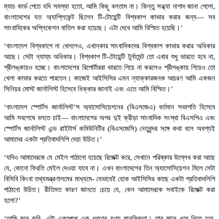
ম্যাচ কার্ড পেতে যদি সমস্যা হতো, আমি কিছু বলতাম না। কিন্তু সন্ধ্যা নাগাদ জানা গেলো,
বাংলাদেশের যত অ্যাপ্লিকেন্ট ছিলেন টি-টোয়েন্টি বিশ্বকাপ কাভার করার জন্য— সব
সাংবাদিকের অপ্লিকেশন বাতিল করা হয়েছে। এটা দেখে আমি বিস্মিত হয়েছি।’
‘বাংলাদেশ বিশ্বকাপে না খেললেও, এখানকার সাংবাদিকদের বিশ্বকাপ কাভার করার অধিকার
আছে। সেটা ন্যায্য অধিকার। বিশ্বকাপ টি-টোয়েন্টি টুর্নামেন্ট তো এবার শুধু ভারতে হবে না,
শ্রীলঙ্কায়ও হচ্ছে। বাংলাদেশের রিপোর্টাররা ভারতে গিয়ে না করলেও শ্রীলঙ্কায় গিয়েও তো
খেলা কাভার করতে পারতেন। কাজেই আইসিসির এমন ন্যাক্কারজনক আচরণ আমি একজন
সিনিয়র মোস্ট জার্নালিস্ট হিসেবে ধিক্কার জানাই এবং এতে আমি বিস্মিত।’
‘বাংলাদেশ স্পোর্টস জার্নালিস্ট’স অ্যাসোসিয়েশনের (বিএসজেএ) বর্তমান সভাপতি হিসেবে
আমি সবশেষে বলতে চাই— বাংলাদেশের অপর দুই ক্রীড়া সাংবাদিক সংস্থা বিএসপিএ এবং
স্পোর্টস জার্নালিস্ট এন্ড রাইটার্স কমিউনিটির (বিএসজেসি) নেতৃবৃন্দর সঙ্গে কথা বলে অবশ্যই
আমাদের একটা প্রতিবাদলিপি দেয়া উচিত।’
‘যদিও আমাদেরকে যে মেইল পাঠানো হয়েছে রিজেক্ট করে, সেখানে পরিষ্কার উল্লেখ করা আছে
যে, কোনো ফিরতি মেইল দেওয়া যাবে না। এখন বাংলাদেশের তিন অ্যাসোসিয়েশন মিলে সেটা
বিসিবি কিংবা তথ্যমন্ত্রণালমের মাধ্যমে- যেভাবেই হোক আইসিসির কাছে একটা প্রতিবাদলিপি
পাঠানো উচিত। রীতিমত কারণ জানতে চেয়ে যে, কেন আমাদেরকে সবাইকে রিজেক্ট করা
হলো?’
‘আমি মনে করি, এটা একপেশে এক ধরণের ঘৃণ্য মানসিকতা। তার মানে ধরে নিতে হবে,