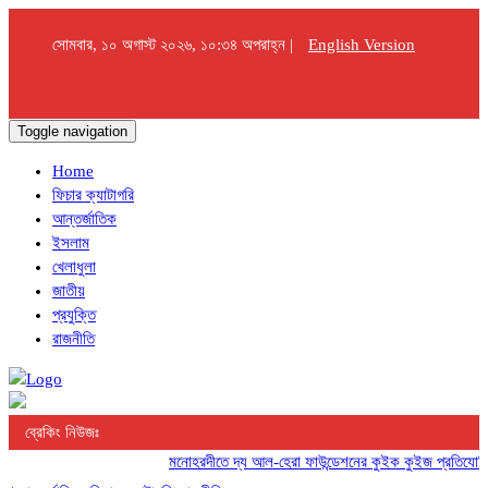
সোমবার, ১০ অগাস্ট ২০২৬, ১০:৩৪ অপরাহ্ন |
English Version
Toggle navigation
Home
ফিচার ক্যাটাগরি
আন্তর্জাতিক
ইসলাম
খেলাধুলা
জাতীয়
প্রযুক্তি
রাজনীতি
ব্রেকিং নিউজঃ
মনোহরদীতে দ্য আল-হেরা ফাউন্ডেশনের কুইক কুইজ প্রতিযোগিতা অন