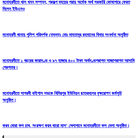
মনোহরদীতে খাল খনন সম্পন্ন, প্রকল্প ব্যয়ের প্রায় অর্ধেক অর্থ সরকারি কোষাগারে ফেরত
দিলেন ইউএনও
মনোহরদী থানায় পুলিশ পরিদর্শক (তদন্ত) মোঃ মাহতাবুর রহমানের বিদায় সংবর্ধনা অনুষ্ঠিত
মনোহরদীতে ১ বছরের কারাদণ্ড ও ৯৭ হাজার ৪০০ টাকা অর্থদণ্ডপ্রাপ্ত সাজাপ্রাপ্ত আসামি
গ্রেপ্তার।
মনোহরদীতে সাগরদী বাইপাস সড়কে খিদিরপুর ইউনিয়ন ছাত্রদলের বৃক্ষরোপণ কর্মসূচি
অনুষ্ঠিত।
করব মোরা ফল চাষ, সংরক্ষণ করব বারো মাস’ স্লোগানে মনোহরদীতে ফল মেলা অনুষ্ঠিত।