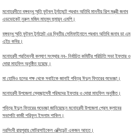
মনোহরদীতে বঙ্গবন্ধু স্মৃতি ফুটবল টুর্নামেন্টে প্রধান অতিথি মাননীয় শিল্প মন্ত্রী জনাব
এডভোকেট নুরুল মজিদ মাহমুদ হুমায়ূন এমপি।
বঙ্গবন্ধু স্মৃতি ফুটবল টুর্নামেন্ট এর দ্বিতীয় সেমিফাইনালে প্রধান অতিথি জনাব ডা এম
এইচ কবির।
মনোহরদী প্রতিবন্ধী কল্যাণ সংস্থার নব- নির্বাচিত কমিটির পরিচিতি সভা ইফতার ও
দোয়া মাহফিল অনুষ্ঠিত হয়েছে।
মা হোমিও হলের পক্ষ থেকে সবাইকে জানাই পবিত্র ঈদুল ফিতরের শুভেচ্ছা।
মনোহরদী উপজেলা স্বেচ্ছাসেবী পরিষদের ইফতার ও দোয়া মাহফিল অনুষ্ঠিত।
পবিত্র ঈদুল ফিতরের শুভেচ্ছা জানিয়েছেন মনোহরদী উপজেলা প্রেস ক্লাবের
সভাপতি কাজী শরিফুল ইসলাম শাকিল।
নরসিংদী রায়পুরায় মোটরসাইকেল এক্সিডেন্ট একজন আহত।