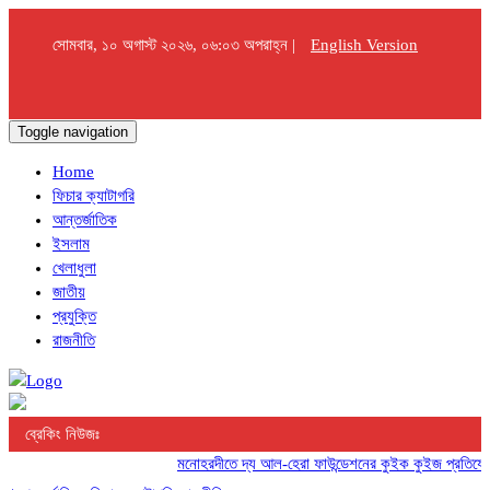
সোমবার, ১০ অগাস্ট ২০২৬, ০৬:০৩ অপরাহ্ন |
English Version
Toggle navigation
Home
ফিচার ক্যাটাগরি
আন্তর্জাতিক
ইসলাম
খেলাধুলা
জাতীয়
প্রযুক্তি
রাজনীতি
ব্রেকিং নিউজঃ
মনোহরদীতে দ্য আল-হেরা ফাউন্ডেশনের কুইক কুইজ প্রতিযোগিতা 