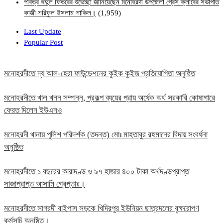
পবিত্র ঈদুল ফিতরের শুভেচ্ছা জানিয়েছেন মনোহরদী উপজেলা প্রেস ক্লাবের সভাপতি
কাজী শরিফুল ইসলাম শাকিল।
(1,959)
Last Update
Popular Post
মনোহরদীতে দ্য আল-হেরা ফাউন্ডেশনের কুইক কুইজ প্রতিযোগিতা অনুষ্ঠিত
মনোহরদীতে খাল খনন সম্পন্ন, প্রকল্প ব্যয়ের প্রায় অর্ধেক অর্থ সরকারি কোষাগারে
ফেরত দিলেন ইউএনও
মনোহরদী থানায় পুলিশ পরিদর্শক (তদন্ত) মোঃ মাহতাবুর রহমানের বিদায় সংবর্ধনা
অনুষ্ঠিত
মনোহরদীতে ১ বছরের কারাদণ্ড ও ৯৭ হাজার ৪০০ টাকা অর্থদণ্ডপ্রাপ্ত
সাজাপ্রাপ্ত আসামি গ্রেপ্তার।
মনোহরদীতে সাগরদী বাইপাস সড়কে খিদিরপুর ইউনিয়ন ছাত্রদলের বৃক্ষরোপণ
কর্মসূচি অনুষ্ঠিত।