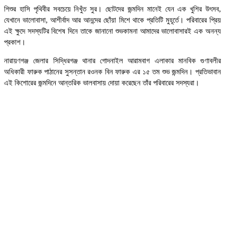
শিশুর হাসি পৃথিবীর সবচেয়ে নিখুঁত সুর। ছোটদের জন্মদিন মানেই যেন এক খুশির উৎসব,
যেখানে ভালোবাসা, আশীর্বাদ আর আনন্দের ছোঁয়া মিশে থাকে প্রতিটি মুহূর্তে। পরিবারের প্রিয়
এই ক্ষুদে সদস্যটির বিশেষ দিনে তাকে জানানো শুভকামনা আমাদের ভালোবাসারই এক অনন্য
প্রকাশ।
নারায়ণগঞ্জ জেলার সিদ্ধিরগঞ্জ থানার গোদনাইল আরামবাগ এলাকার মানবিক গুণাবলীর
অধিকারী ফারুক পাঠানের সুসন্তান রওনক বিন ফারুক এর ১৫ তম শুভ জন্মদিন। প্রতিভাবান
এই কিশোরের জন্মদিনে আন্তরিক ভালবাসায় দোয়া করেছেন তাঁর পরিবারের সদস্যরা।