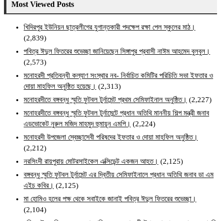
Most Viewed Posts
খিদিরপুর ইউনিয়ন ছাত্রলীগের যুগান্তকারী পদক্ষেপ রক্ষা পেল স্কুলের মাঠ।
(2,839)
পবিত্র ঈদুল ফিতরের শুভেচ্ছা জানিয়েছেন সিঙ্গাপুর প্রবাসী নাঈম আহমেদ বুলবুল।
(2,573)
মনোহরদী প্রতিবন্ধী কল্যাণ সংস্থার নব- নির্বাচিত কমিটির পরিচিতি সভা ইফতার ও
দোয়া মাহফিল অনুষ্ঠিত হয়েছে।
(2,313)
মনোহরদীতে বঙ্গবন্ধু স্মৃতি ফুটবল টুর্নামেন্ট প্রথম সেমিফাইনাল অনুষ্ঠিত।
(2,227)
মনোহরদীতে বঙ্গবন্ধু স্মৃতি ফুটবল টুর্নামেন্টে প্রধান অতিথি মাননীয় শিল্প মন্ত্রী জনাব
এডভোকেট নুরুল মজিদ মাহমুদ হুমায়ূন এমপি।
(2,224)
মনোহরদী উপজেলা স্বেচ্ছাসেবী পরিষদের ইফতার ও দোয়া মাহফিল অনুষ্ঠিত।
(2,212)
নরসিংদী রায়পুরায় মোটরসাইকেল এক্সিডেন্ট একজন আহত।
(2,125)
বঙ্গবন্ধু স্মৃতি ফুটবল টুর্নামেন্ট এর দ্বিতীয় সেমিফাইনালে প্রধান অতিথি জনাব ডা এম
এইচ কবির।
(2,125)
মা হোমিও হলের পক্ষ থেকে সবাইকে জানাই পবিত্র ঈদুল ফিতরের শুভেচ্ছা।
(2,104)