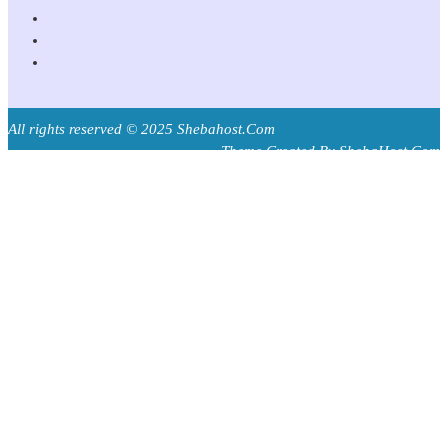
All rights reserved © 2025 Shebahost.Com
Theme Created By ShebaHost.Com