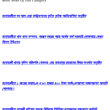
More News Of This Category
মনোহরদীতে দ্য আল-হেরা ফাউন্ডেশনের কুইক কুইজ প্রতিযোগিতা অনুষ্ঠিত
মনোহরদীতে খাল খনন সম্পন্ন, প্রকল্প ব্যয়ের প্রায় অর্ধেক অর্থ সরকারি কোষাগারে ফেরত
দিলেন ইউএনও
মনোহরদী থানায় পুলিশ পরিদর্শক (তদন্ত) মোঃ মাহতাবুর রহমানের বিদায় সংবর্ধনা অনুষ্ঠিত
মনোহরদীতে ১ বছরের কারাদণ্ড ও ৯৭ হাজার ৪০০ টাকা অর্থদণ্ডপ্রাপ্ত সাজাপ্রাপ্ত আসামি
গ্রেপ্তার।
মনোহরদীতে সাগরদী বাইপাস সড়কে খিদিরপুর ইউনিয়ন ছাত্রদলের বৃক্ষরোপণ কর্মসূচি