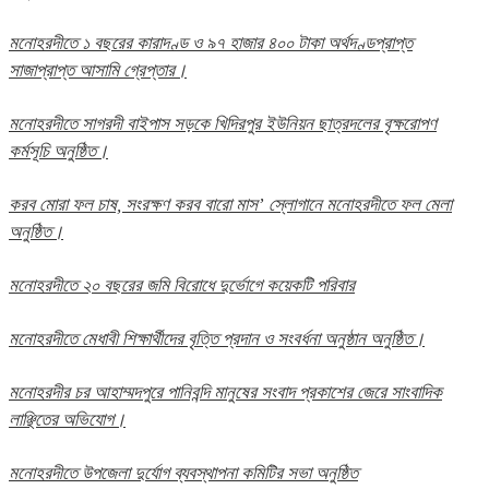
মনোহরদীতে ১ বছরের কারাদণ্ড ও ৯৭ হাজার ৪০০ টাকা অর্থদণ্ডপ্রাপ্ত
সাজাপ্রাপ্ত আসামি গ্রেপ্তার।
মনোহরদীতে সাগরদী বাইপাস সড়কে খিদিরপুর ইউনিয়ন ছাত্রদলের বৃক্ষরোপণ
কর্মসূচি অনুষ্ঠিত।
করব মোরা ফল চাষ, সংরক্ষণ করব বারো মাস’ স্লোগানে মনোহরদীতে ফল মেলা
অনুষ্ঠিত।
মনোহরদীতে ২০ বছরের জমি বিরোধে দুর্ভোগে কয়েকটি পরিবার
মনোহরদীতে মেধাবী শিক্ষার্থীদের বৃত্তি প্রদান ও সংবর্ধনা অনুষ্ঠান অনুষ্ঠিত।
মনোহরদীর চর আহাম্মদপুরে পানিবন্দি মানুষের সংবাদ প্রকাশের জেরে সাংবাদিক
লাঞ্ছিতের অভিযোগ।
মনোহরদীতে উপজেলা দুর্যোগ ব্যবস্থাপনা কমিটির সভা অনুষ্ঠিত