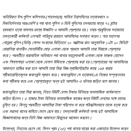
অতিরিক্ত উপ-পুলিশ কমিশনার (শাহমখদুম) সাবিনা ইয়াসমিনের তত্বাবধানে ও
দিকনির্দেশনায় আরএমপি’র পবা থানা পুলিশ ও ডিবি পুলিশের তৎপরতায় মাত্র ৭২ ঘন্টার
ব্যবধানে হত্যা মামলার রহস্য উদ্ঘাটন ও আসামি গ্রেপ্তার হয়। তথ্য-প্রযুক্তির সহায়তায়
তদন্তকারী কর্মকর্তা এসআই শারিফুর রায়হান আসামিদের সনাক্ত করেন। পরে মহানগর
গোয়েন্দা পুলিশ (ডিবি) গোপন সংবাদের ভিত্তিতে ২০ অক্টোবর রাত আনুমানিক ১২টা ২০ মিনিটে
বোয়ালিয়া থানাধীন সোনাদিঘীর মোড় এলাকা থেকে প্রথমে আসামি তারা মিয়াকে গ্রেপ্তার
করে। পরবর্তীতে ধারাবাহিক অভিযানে পবা থানার মহানন্দাখালী এলাকা থেকে ফারুক হোসেন
এবং পিল্লাপাড়া এলাকা থেকে হেলাল উদ্দিনকে গ্রেপ্তার করা হয়।গ্রেপ্তারের পর আসামিদের
আদালতে হাজির করা হলে আসামি তারা মিয়া বিজ্ঞ ম্যাজিস্ট্রেটের কাছে ১৬৪ ধারায়
স্বীকারোক্তিমূলক জবানবন্দি প্রদান করে। জবানবন্দিতে সে হত্যাকাণ্ডে নিজের সম্পৃক্ততার
কথা স্বীকার করে এবং গ্রেপ্তারকৃত অন্য দুই আসামিও এ ঘটনায় জড়িত বলে জানায়।
জবানবন্দিতে তারা মিয়া জানায়, নিহত বিউটি বেগম টাকার বিনিময়ে অসামাজিক কার্যকলাপে
জড়িত ছিলেন। ৫ হাজার টাকা বিনিময়ে অসামাজিক কাজের জন্য বিউটি বেগমের সঙ্গে তাদের
চুক্তি হয়। কিন্তু পরবর্তীতে আসামিরা টাকা পরিশোধ না করে পরিকল্পিতভাবে তাকে হত্যা করে
এবং মরদেহ ধানের জমিতে ফেলে রেখে যায়। তদন্তকারী কর্মকর্তা অপর দুই আসামিকে
জিজ্ঞাসাবাদের জন্য তিনি বিজ্ঞ আদালতে রিমান্ডের আবেদন করবেন।
উল্লেখ্য, নিহতের ছেলে মো. মিলন প্রাং (২৫) পবা থানায় দায়ের করা এজাহারে উল্লেখ করেন