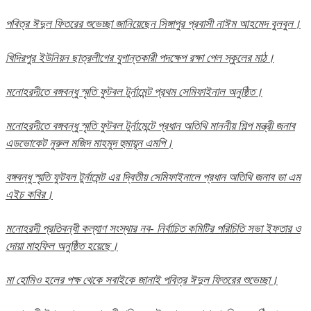
পবিত্র ঈদুল ফিতরের শুভেচ্ছা জানিয়েছেন সিঙ্গাপুর প্রবাসী নাঈম আহমেদ বুলবুল।
খিদিরপুর ইউনিয়ন ছাত্রলীগের যুগান্তকারী পদক্ষেপ রক্ষা পেল স্কুলের মাঠ।
মনোহরদীতে বঙ্গবন্ধু স্মৃতি ফুটবল টুর্নামেন্ট প্রথম সেমিফাইনাল অনুষ্ঠিত।
মনোহরদীতে বঙ্গবন্ধু স্মৃতি ফুটবল টুর্নামেন্টে প্রধান অতিথি মাননীয় শিল্প মন্ত্রী জনাব
এডভোকেট নুরুল মজিদ মাহমুদ হুমায়ূন এমপি।
বঙ্গবন্ধু স্মৃতি ফুটবল টুর্নামেন্ট এর দ্বিতীয় সেমিফাইনালে প্রধান অতিথি জনাব ডা এম
এইচ কবির।
মনোহরদী প্রতিবন্ধী কল্যাণ সংস্থার নব- নির্বাচিত কমিটির পরিচিতি সভা ইফতার ও
দোয়া মাহফিল অনুষ্ঠিত হয়েছে।
মা হোমিও হলের পক্ষ থেকে সবাইকে জানাই পবিত্র ঈদুল ফিতরের শুভেচ্ছা।