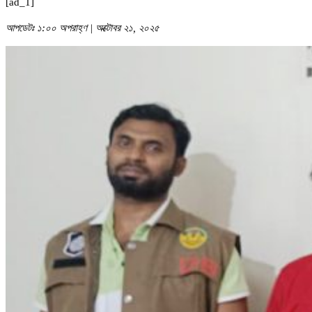
[ad_1]
আপডেটঃ ১:০০ অপরাহ্ণ | অক্টোবর ২১, ২০২৫