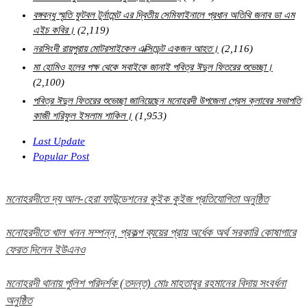
বঙ্গবন্ধু স্মৃতি ফুটবল টুর্নামেন্ট এর দ্বিতীয় সেমিফাইনালে প্রধান অতিথি জনাব ডা এম
এইচ কবির।
(2,119)
নরসিংদী রায়পুরায় মোটরসাইকেল এক্সিডেন্ট একজন আহত।
(2,116)
মা হোমিও হলের পক্ষ থেকে সবাইকে জানাই পবিত্র ঈদুল ফিতরের শুভেচ্ছা।
(2,100)
পবিত্র ঈদুল ফিতরের শুভেচ্ছা জানিয়েছেন মনোহরদী উপজেলা প্রেস ক্লাবের সভাপতি
কাজী শরিফুল ইসলাম শাকিল।
(1,953)
Last Update
Popular Post
মনোহরদীতে দ্য আল-হেরা ফাউন্ডেশনের কুইক কুইজ প্রতিযোগিতা অনুষ্ঠিত
মনোহরদীতে খাল খনন সম্পন্ন, প্রকল্প ব্যয়ের প্রায় অর্ধেক অর্থ সরকারি কোষাগারে
ফেরত দিলেন ইউএনও
মনোহরদী থানায় পুলিশ পরিদর্শক (তদন্ত) মোঃ মাহতাবুর রহমানের বিদায় সংবর্ধনা
অনুষ্ঠিত