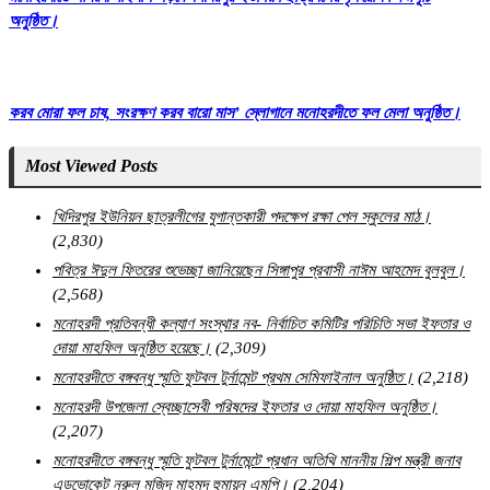
অনুষ্ঠিত।
করব মোরা ফল চাষ, সংরক্ষণ করব বারো মাস’ স্লোগানে মনোহরদীতে ফল মেলা অনুষ্ঠিত।
Most Viewed Posts
খিদিরপুর ইউনিয়ন ছাত্রলীগের যুগান্তকারী পদক্ষেপ রক্ষা পেল স্কুলের মাঠ।
(2,830)
পবিত্র ঈদুল ফিতরের শুভেচ্ছা জানিয়েছেন সিঙ্গাপুর প্রবাসী নাঈম আহমেদ বুলবুল।
(2,568)
মনোহরদী প্রতিবন্ধী কল্যাণ সংস্থার নব- নির্বাচিত কমিটির পরিচিতি সভা ইফতার ও
দোয়া মাহফিল অনুষ্ঠিত হয়েছে।
(2,309)
মনোহরদীতে বঙ্গবন্ধু স্মৃতি ফুটবল টুর্নামেন্ট প্রথম সেমিফাইনাল অনুষ্ঠিত।
(2,218)
মনোহরদী উপজেলা স্বেচ্ছাসেবী পরিষদের ইফতার ও দোয়া মাহফিল অনুষ্ঠিত।
(2,207)
মনোহরদীতে বঙ্গবন্ধু স্মৃতি ফুটবল টুর্নামেন্টে প্রধান অতিথি মাননীয় শিল্প মন্ত্রী জনাব
এডভোকেট নুরুল মজিদ মাহমুদ হুমায়ূন এমপি।
(2,204)