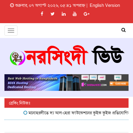
শুক্রবার, ০৭ অগাস্ট ২০২৬, ০৫:৪১ অপরাহ্ন |
English Version
Toggle
navigation
ব্রেকিং নিউজঃ
মনোহরদীতে দ্য আল-হেরা ফাউন্ডেশনের কুইক কুইজ প্রতিযোগিতা অনুষ্ঠ