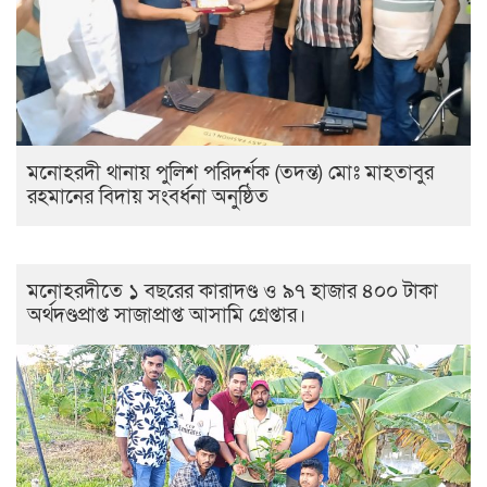
মনোহরদী থানায় পুলিশ পরিদর্শক (তদন্ত) মোঃ মাহতাবুর
রহমানের বিদায় সংবর্ধনা অনুষ্ঠিত
মনোহরদীতে ১ বছরের কারাদণ্ড ও ৯৭ হাজার ৪০০ টাকা
অর্থদণ্ডপ্রাপ্ত সাজাপ্রাপ্ত আসামি গ্রেপ্তার।