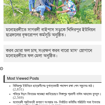
মনোহরদীতে সাগরদী বাইপাস সড়কে খিদিরপুর ইউনিয়ন
ছাত্রদলের বৃক্ষরোপণ কর্মসূচি অনুষ্ঠিত।
করব মোরা ফল চাষ, সংরক্ষণ করব বারো মাস’ স্লোগানে
মনোহরদীতে ফল মেলা অনুষ্ঠিত।
Most Viewed Posts
খিদিরপুর ইউনিয়ন ছাত্রলীগের যুগান্তকারী পদক্ষেপ রক্ষা পেল স্কুলের মাঠ।
(2,831)
পবিত্র ঈদুল ফিতরের শুভেচ্ছা জানিয়েছেন সিঙ্গাপুর প্রবাসী নাঈম আহমেদ বুলবুল।
(2,569)
মনোহরদী প্রতিবন্ধী কল্যাণ সংস্থার নব- নির্বাচিত কমিটির পরিচিতি সভা ইফতার