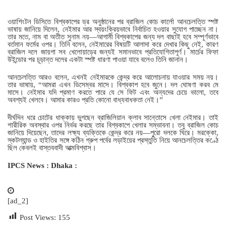
ওয়াশিংটন ডিসিতে বিশ্বকাপের ড্র অনুষ্ঠানের পর ব্রাজিল কোচ কার্লো আনচেলত্তি স্পষ্ট
ভাষায় জানিয়ে দিলেন, নেইমার আর স্বয়ংক্রিয়ভাবে নির্বাচিত হওয়ার সুযোগ পাচ্ছেন না।
তার মতে, নাম বা অতীত সুনাম নয়—আগামী বিশ্বকাপের জন্য দল বাছাই হবে সম্পূর্ণভাবে
বর্তমান ফর্মের ওপর। তিনি বলেন, নেইমারের বিষয়টি আলাদা করে দেখার কিছু নেই, কারণ
ব্রাজিল দলে জায়গা সব খেলোয়াড়ের জন্যই সমানভাবে প্রতিযোগিতাপূর্ণ। মার্চের ফিফা
উইন্ডোর পর চূড়ান্ত দলের একটা স্পষ্ট ধারণা পাওয়া যাবে বলেও তিনি জানান।
আনচেলত্তি আরও বলেন, এখনই নেইমারকে কেন্দ্র করে আলোচনায় যাওয়ার সময় নয়।
তার ভাষায়, “আমরা এখন ডিসেম্বর মাসে। বিশ্বকাপ হবে জুনে। দল ঘোষণা করব মে
মাসে। নেইমার যদি প্রমাণ করতে পারে যে সে ফিট এবং অন্যদের চেয়ে ভালো, তবে
অবশ্যই খেলবে। আমার কারও প্রতি কোনো বাধ্যবাধকতা নেই।”
দীর্ঘদিন ধরে চোটের ধাক্কায় ভুগছেন ব্রাজিলিয়ান ক্লাব সান্তোসে খেলা নেইমার। তাই
শারীরিক অবস্থার ওপর নির্ভর করছে তার বিশ্বকাপে খেলার সম্ভাবনা। তবু ব্রাজিল কোচ
জানিয়ে দিয়েছেন, তাদের লক্ষ্য ব্যক্তিকে কেন্দ্র করে নয়—পুরো দলকে ঘিরে। মরক্কো,
স্কটল্যান্ড ও হাইতির সঙ্গে কঠিন গ্রুপ পর্বের লড়াইয়ের প্রস্তুতি নিয়ে আনচেলত্তির কণ্ঠে
ছিল কেবলই বাস্তববাদী আত্মবিশ্বাস।
IPCS News : Dhaka :
[ad_2]
Post Views:
155