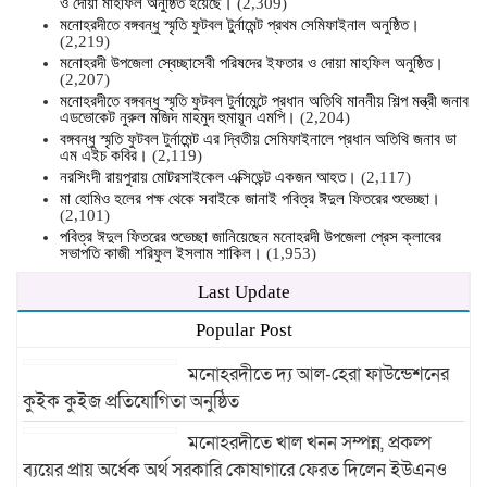
ও দোয়া মাহফিল অনুষ্ঠিত হয়েছে।
(2,309)
মনোহরদীতে বঙ্গবন্ধু স্মৃতি ফুটবল টুর্নামেন্ট প্রথম সেমিফাইনাল অনুষ্ঠিত।
(2,219)
মনোহরদী উপজেলা স্বেচ্ছাসেবী পরিষদের ইফতার ও দোয়া মাহফিল অনুষ্ঠিত।
(2,207)
মনোহরদীতে বঙ্গবন্ধু স্মৃতি ফুটবল টুর্নামেন্টে প্রধান অতিথি মাননীয় শিল্প মন্ত্রী জনাব
এডভোকেট নুরুল মজিদ মাহমুদ হুমায়ূন এমপি।
(2,204)
বঙ্গবন্ধু স্মৃতি ফুটবল টুর্নামেন্ট এর দ্বিতীয় সেমিফাইনালে প্রধান অতিথি জনাব ডা
এম এইচ কবির।
(2,119)
নরসিংদী রায়পুরায় মোটরসাইকেল এক্সিডেন্ট একজন আহত।
(2,117)
মা হোমিও হলের পক্ষ থেকে সবাইকে জানাই পবিত্র ঈদুল ফিতরের শুভেচ্ছা।
(2,101)
পবিত্র ঈদুল ফিতরের শুভেচ্ছা জানিয়েছেন মনোহরদী উপজেলা প্রেস ক্লাবের
সভাপতি কাজী শরিফুল ইসলাম শাকিল।
(1,953)
Last Update
Popular Post
মনোহরদীতে দ্য আল-হেরা ফাউন্ডেশনের
কুইক কুইজ প্রতিযোগিতা অনুষ্ঠিত
মনোহরদীতে খাল খনন সম্পন্ন, প্রকল্প
ব্যয়ের প্রায় অর্ধেক অর্থ সরকারি কোষাগারে ফেরত দিলেন ইউএনও