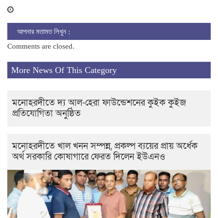
আপনার মতামত লিখুন :
Comments are closed.
More News Of This Category
মনোহরদীতে দ্য আল-হেরা ফাউন্ডেশনের কুইক কুইজ
প্রতিযোগিতা অনুষ্ঠিত
মনোহরদীতে খাল খনন সম্পন্ন, প্রকল্প ব্যয়ের প্রায় অর্ধেক
অর্থ সরকারি কোষাগারে ফেরত দিলেন ইউএনও