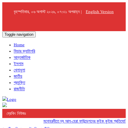
বৃহস্পতিবার, ০৬ অগাস্ট ২০২৬, ০৭:৩১ অপরাহ্ন |
English Version
Toggle navigation
Home
ফিচার ক্যাটাগরি
আন্তর্জাতিক
ইসলাম
খেলাধুলা
জাতীয়
প্রযুক্তি
রাজনীতি
ব্রেকিং নিউজঃ
মনোহরদীতে দ্য আল-হেরা ফাউন্ডেশনের কুইক কুইজ প্রতিযোগিতা অ