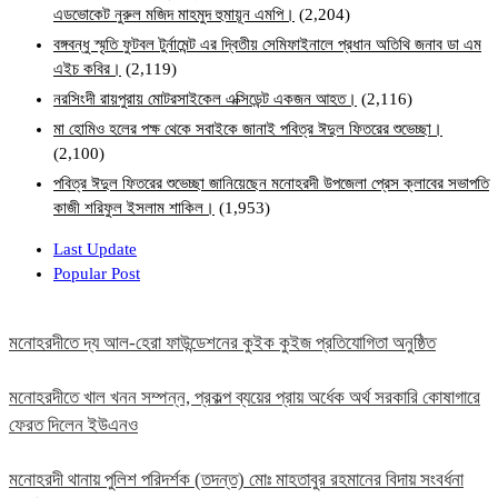
এডভোকেট নুরুল মজিদ মাহমুদ হুমায়ূন এমপি।
(2,204)
বঙ্গবন্ধু স্মৃতি ফুটবল টুর্নামেন্ট এর দ্বিতীয় সেমিফাইনালে প্রধান অতিথি জনাব ডা এম
এইচ কবির।
(2,119)
নরসিংদী রায়পুরায় মোটরসাইকেল এক্সিডেন্ট একজন আহত।
(2,116)
মা হোমিও হলের পক্ষ থেকে সবাইকে জানাই পবিত্র ঈদুল ফিতরের শুভেচ্ছা।
(2,100)
পবিত্র ঈদুল ফিতরের শুভেচ্ছা জানিয়েছেন মনোহরদী উপজেলা প্রেস ক্লাবের সভাপতি
কাজী শরিফুল ইসলাম শাকিল।
(1,953)
Last Update
Popular Post
মনোহরদীতে দ্য আল-হেরা ফাউন্ডেশনের কুইক কুইজ প্রতিযোগিতা অনুষ্ঠিত
মনোহরদীতে খাল খনন সম্পন্ন, প্রকল্প ব্যয়ের প্রায় অর্ধেক অর্থ সরকারি কোষাগারে
ফেরত দিলেন ইউএনও
মনোহরদী থানায় পুলিশ পরিদর্শক (তদন্ত) মোঃ মাহতাবুর রহমানের বিদায় সংবর্ধনা