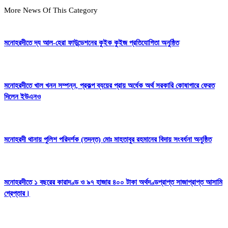
More News Of This Category
মনোহরদীতে দ্য আল-হেরা ফাউন্ডেশনের কুইক কুইজ প্রতিযোগিতা অনুষ্ঠিত
মনোহরদীতে খাল খনন সম্পন্ন, প্রকল্প ব্যয়ের প্রায় অর্ধেক অর্থ সরকারি কোষাগারে ফেরত
দিলেন ইউএনও
মনোহরদী থানায় পুলিশ পরিদর্শক (তদন্ত) মোঃ মাহতাবুর রহমানের বিদায় সংবর্ধনা অনুষ্ঠিত
মনোহরদীতে ১ বছরের কারাদণ্ড ও ৯৭ হাজার ৪০০ টাকা অর্থদণ্ডপ্রাপ্ত সাজাপ্রাপ্ত আসামি
গ্রেপ্তার।