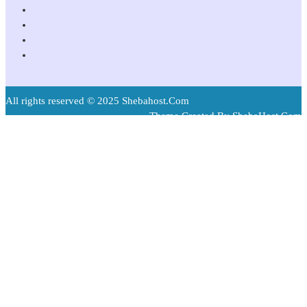
All rights reserved © 2025 Shebahost.Com
Theme Created By ShebaHost.Com