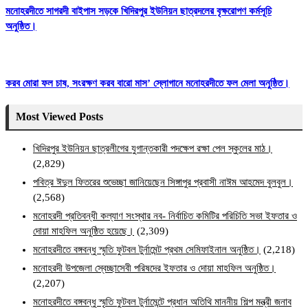
মনোহরদীতে সাগরদী বাইপাস সড়কে খিদিরপুর ইউনিয়ন ছাত্রদলের বৃক্ষরোপণ কর্মসূচি
অনুষ্ঠিত।
করব মোরা ফল চাষ, সংরক্ষণ করব বারো মাস’ স্লোগানে মনোহরদীতে ফল মেলা অনুষ্ঠিত।
Most Viewed Posts
খিদিরপুর ইউনিয়ন ছাত্রলীগের যুগান্তকারী পদক্ষেপ রক্ষা পেল স্কুলের মাঠ।
(2,829)
পবিত্র ঈদুল ফিতরের শুভেচ্ছা জানিয়েছেন সিঙ্গাপুর প্রবাসী নাঈম আহমেদ বুলবুল।
(2,568)
মনোহরদী প্রতিবন্ধী কল্যাণ সংস্থার নব- নির্বাচিত কমিটির পরিচিতি সভা ইফতার ও
দোয়া মাহফিল অনুষ্ঠিত হয়েছে।
(2,309)
মনোহরদীতে বঙ্গবন্ধু স্মৃতি ফুটবল টুর্নামেন্ট প্রথম সেমিফাইনাল অনুষ্ঠিত।
(2,218)
মনোহরদী উপজেলা স্বেচ্ছাসেবী পরিষদের ইফতার ও দোয়া মাহফিল অনুষ্ঠিত।
(2,207)
মনোহরদীতে বঙ্গবন্ধু স্মৃতি ফুটবল টুর্নামেন্টে প্রধান অতিথি মাননীয় শিল্প মন্ত্রী জনাব