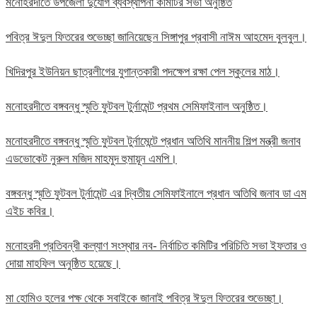
মনোহরদীতে উপজেলা দুর্যোগ ব্যবস্থাপনা কমিটির সভা অনুষ্ঠিত
পবিত্র ঈদুল ফিতরের শুভেচ্ছা জানিয়েছেন সিঙ্গাপুর প্রবাসী নাঈম আহমেদ বুলবুল।
খিদিরপুর ইউনিয়ন ছাত্রলীগের যুগান্তকারী পদক্ষেপ রক্ষা পেল স্কুলের মাঠ।
মনোহরদীতে বঙ্গবন্ধু স্মৃতি ফুটবল টুর্নামেন্ট প্রথম সেমিফাইনাল অনুষ্ঠিত।
মনোহরদীতে বঙ্গবন্ধু স্মৃতি ফুটবল টুর্নামেন্টে প্রধান অতিথি মাননীয় শিল্প মন্ত্রী জনাব
এডভোকেট নুরুল মজিদ মাহমুদ হুমায়ূন এমপি।
বঙ্গবন্ধু স্মৃতি ফুটবল টুর্নামেন্ট এর দ্বিতীয় সেমিফাইনালে প্রধান অতিথি জনাব ডা এম
এইচ কবির।
মনোহরদী প্রতিবন্ধী কল্যাণ সংস্থার নব- নির্বাচিত কমিটির পরিচিতি সভা ইফতার ও
দোয়া মাহফিল অনুষ্ঠিত হয়েছে।
মা হোমিও হলের পক্ষ থেকে সবাইকে জানাই পবিত্র ঈদুল ফিতরের শুভেচ্ছা।