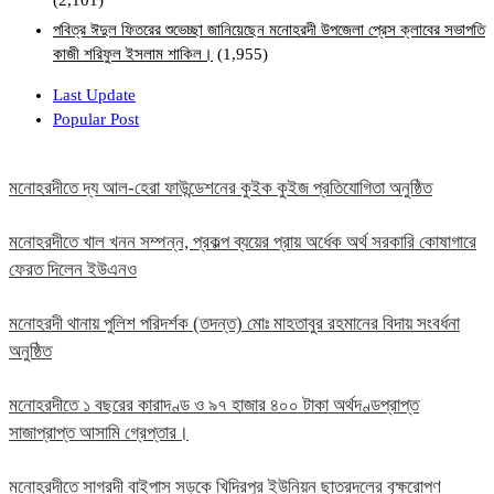
(2,101)
পবিত্র ঈদুল ফিতরের শুভেচ্ছা জানিয়েছেন মনোহরদী উপজেলা প্রেস ক্লাবের সভাপতি
কাজী শরিফুল ইসলাম শাকিল।
(1,955)
Last Update
Popular Post
মনোহরদীতে দ্য আল-হেরা ফাউন্ডেশনের কুইক কুইজ প্রতিযোগিতা অনুষ্ঠিত
মনোহরদীতে খাল খনন সম্পন্ন, প্রকল্প ব্যয়ের প্রায় অর্ধেক অর্থ সরকারি কোষাগারে
ফেরত দিলেন ইউএনও
মনোহরদী থানায় পুলিশ পরিদর্শক (তদন্ত) মোঃ মাহতাবুর রহমানের বিদায় সংবর্ধনা
অনুষ্ঠিত
মনোহরদীতে ১ বছরের কারাদণ্ড ও ৯৭ হাজার ৪০০ টাকা অর্থদণ্ডপ্রাপ্ত
সাজাপ্রাপ্ত আসামি গ্রেপ্তার।
মনোহরদীতে সাগরদী বাইপাস সড়কে খিদিরপুর ইউনিয়ন ছাত্রদলের বৃক্ষরোপণ