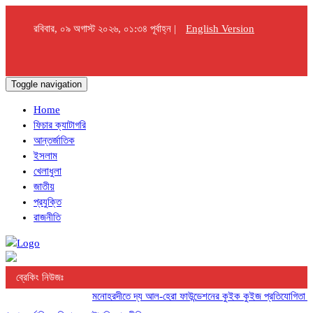
রবিবার, ০৯ অগাস্ট ২০২৬, ০১:৩৪ পূর্বাহ্ন |
English Version
Toggle navigation
Home
ফিচার ক্যাটাগরি
আন্তর্জাতিক
ইসলাম
খেলাধুলা
জাতীয়
প্রযুক্তি
রাজনীতি
ব্রেকিং নিউজঃ
মনোহরদীতে দ্য আল-হেরা ফাউন্ডেশনের কুইক কুইজ প্রতিযোগিতা অনুষ্ঠ