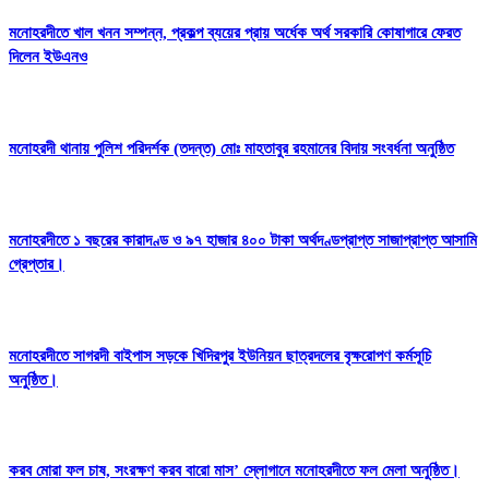
মনোহরদীতে খাল খনন সম্পন্ন, প্রকল্প ব্যয়ের প্রায় অর্ধেক অর্থ সরকারি কোষাগারে ফেরত
দিলেন ইউএনও
মনোহরদী থানায় পুলিশ পরিদর্শক (তদন্ত) মোঃ মাহতাবুর রহমানের বিদায় সংবর্ধনা অনুষ্ঠিত
মনোহরদীতে ১ বছরের কারাদণ্ড ও ৯৭ হাজার ৪০০ টাকা অর্থদণ্ডপ্রাপ্ত সাজাপ্রাপ্ত আসামি
গ্রেপ্তার।
মনোহরদীতে সাগরদী বাইপাস সড়কে খিদিরপুর ইউনিয়ন ছাত্রদলের বৃক্ষরোপণ কর্মসূচি
অনুষ্ঠিত।
করব মোরা ফল চাষ, সংরক্ষণ করব বারো মাস’ স্লোগানে মনোহরদীতে ফল মেলা অনুষ্ঠিত।