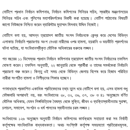
নোটিশে প্রধান নির্বাচন কমিশনার, নির্বাচন কমিশনের সিনিয়র সচিব, স্বরাষ্ট্র মন্ত্রণালয়ের
সিনিয়র সচিব এবং পুলিশের মহাপরিদর্শকের বিবাদী করা হয়েছে। নোটিশ পাঠানোর বিষয়টি
জাগো নিউজকে নিশ্চিত করেন ব্যারিস্টার মুহাম্মদ মিসবাহ উদ্দিন নিজেই।
নোটিশে বলা হয়, আসন্ন ত্রয়োদশ জাতীয় সংসদ নির্বাচনকে কেন্দ্র করে দেশের বিভিন্ন
এলাকায় নির্বাচনি প্রচারণায় অংশ নেওয়া নারীদের ওপর হামলা, হয়রানি ও ভয়ভীতি প্রদর্শনের
ঘটনা ঘটেছে, যা সংবিধানস্বীকৃত মৌলিক অধিকারের গুরুতর লঙ্ঘন।
গত বছরের ১১ ডিসেম্বর প্রধান নির্বাচন কমিশনার ত্রয়োদশ জাতীয় সংসদ নির্বাচনের তফসিল
ঘোষণা করেন। তফসিল অনুযায়ী, ২২ জানুয়ারি থেকে প্রার্থীরা ও তাদের সমর্থকেরা নির্বাচনি
প্রচারণা শুরু করেন। কিন্তু ওই সময় থেকে বিভিন্ন জেলায় বিশেষ করে হিজাব পরিহিত
নারীরা সংগঠিত হামলা ও নিপীড়নের শিকার হচ্ছেন।
গণমাধ্যমে প্রকাশিত একাধিক প্রতিবেদনের তথ্য তুলে ধরে নোটিশে বলা হয়, এসব হামলা শুধু
ফৌজদারি অপরাধই নয়, বরং সংবিধানের ২৮, ৩২, ৩৬, ৩৭, ৩৮ ও ৪১ অনুচ্ছেদে বর্ণিত
মৌলিক অধিকার, যেমন লিঙ্গভিত্তিক বৈষম্য থেকে মুক্তি, জীবন ও ব্যক্তিস্বাধীনতার সুরক্ষা,
চলাচল, সমাবেশ, সংগঠন ও ধর্ম পালনের স্বাধীনতার চরম লঙ্ঘন।
সংবিধানের ১২৬ অনুচ্ছেদ অনুযায়ী নির্বাচন কমিশনের কার্যক্রমে সহায়তা করা সব নির্বাহী
কর্তৃপক্ষের সাংবিধানিক বাধ্যবাধকতা। অথচ সংশ্লিষ্ট কর্তৃপক্ষ সময়মতো প্রতিরোধমূলক,