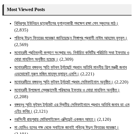
Most Viewed Posts
খিদিরপুর ইউনিয়ন ছাত্রলীগের যুগান্তকারী পদক্ষেপ রক্ষা পেল স্কুলের মাঠ।
(2,835)
পবিত্র ঈদুল ফিতরের শুভেচ্ছা জানিয়েছেন সিঙ্গাপুর প্রবাসী নাঈম আহমেদ বুলবুল।
(2,569)
মনোহরদী প্রতিবন্ধী কল্যাণ সংস্থার নব- নির্বাচিত কমিটির পরিচিতি সভা ইফতার ও
দোয়া মাহফিল অনুষ্ঠিত হয়েছে।
(2,309)
মনোহরদীতে বঙ্গবন্ধু স্মৃতি ফুটবল টুর্নামেন্টে প্রধান অতিথি মাননীয় শিল্প মন্ত্রী জনাব
এডভোকেট নুরুল মজিদ মাহমুদ হুমায়ূন এমপি।
(2,221)
মনোহরদীতে বঙ্গবন্ধু স্মৃতি ফুটবল টুর্নামেন্ট প্রথম সেমিফাইনাল অনুষ্ঠিত।
(2,220)
মনোহরদী উপজেলা স্বেচ্ছাসেবী পরিষদের ইফতার ও দোয়া মাহফিল অনুষ্ঠিত।
(2,208)
বঙ্গবন্ধু স্মৃতি ফুটবল টুর্নামেন্ট এর দ্বিতীয় সেমিফাইনালে প্রধান অতিথি জনাব ডা এম
এইচ কবির।
(2,121)
নরসিংদী রায়পুরায় মোটরসাইকেল এক্সিডেন্ট একজন আহত।
(2,120)
মা হোমিও হলের পক্ষ থেকে সবাইকে জানাই পবিত্র ঈদুল ফিতরের শুভেচ্ছা।