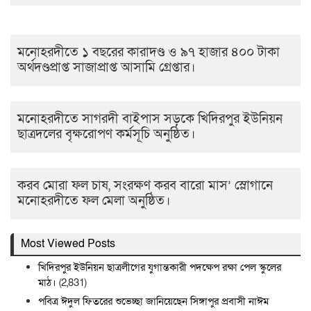
মনোহরদীতে ১ বছরের কারাদণ্ড ও ৯৭ হাজার ৪০০ টাকা
অর্থদণ্ডপ্রাপ্ত সাজাপ্রাপ্ত আসামি গ্রেপ্তার।
মনোহরদীতে সাগরদী বাইপাস সড়কে খিদিরপুর ইউনিয়ন
ছাত্রদলের বৃক্ষরোপণ কর্মসূচি অনুষ্ঠিত।
করব মোরা ফল চাষ, সংরক্ষণ করব বারো মাস’ স্লোগানে
মনোহরদীতে ফল মেলা অনুষ্ঠিত।
Most Viewed Posts
খিদিরপুর ইউনিয়ন ছাত্রলীগের যুগান্তকারী পদক্ষেপ রক্ষা পেল স্কুলের
মাঠ।
(2,831)
পবিত্র ঈদুল ফিতরের শুভেচ্ছা জানিয়েছেন সিঙ্গাপুর প্রবাসী নাঈম