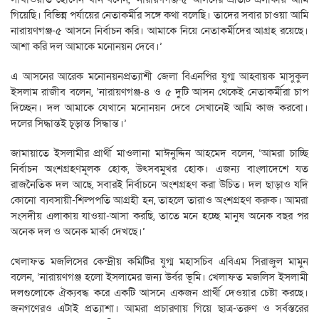
গিয়েছি। বিভিন্ন পর্যায়ের নেতাকর্মীর সঙ্গে কথা বলেছি। তাদের সবার চাওয়া আমি
নারায়ণগঞ্জ-৫ আসনে নির্বাচন করি। আমাকে নিয়ে নেতাকর্মীদের আগ্রহ রয়েছে।
আশা করি দল আমাকে মনোনয়ন দেবে।’
এ আসনের আরেক মনোনয়নপ্রত্যাশী জেলা বিএনপির যুগ্ম আহ্বায়ক মাসুকুল
ইসলাম রাজীব বলেন, ‘নারায়ণগঞ্জ-৪ ও ৫ দুটি আসন থেকেই নেতাকর্মীরা চাপ
দিচ্ছেন। দল আমাকে যেখানে মনোনয়ন দেবে সেখানেই আমি কাজ করবো।
দলের সিদ্ধান্তই চূড়ান্ত সিদ্ধান্ত।’
জামায়াতে ইসলামীর প্রার্থী মাওলানা মাঈনুদ্দিন আহমেদ বলেন, ‘আমরা চাচ্ছি
নির্বাচন অংশগ্রহণমূলক হোক, উৎসবমুখর হোক। এজন্য বাংলাদেশে যত
রাজনৈতিক দল আছে, সবারই নির্বাচনে অংশগ্রহণ করা উচিত। দল ছাড়াও যদি
কোনো ব্যবসায়ী-শিল্পপতি আগ্রহী হন, তাহলে তারাও অংশগ্রহণ করুক। আমরা
সংসদীয় এলাকায় যাওয়া-আসা করছি, তাতে মনে হচ্ছে মানুষ অনেক বছর পর
অনেক দল ও অনেক মার্কা দেখছে।’
খেলাফত মজলিসের কেন্দ্রীয় কমিটির যুগ্ম মহাসচিব এবিএম সিরাজুল মামুন
বলেন, ‘নারায়ণগঞ্জ হলো ইসলামের জন্য উর্বর ভূমি। খেলাফত মজলিস ইসলামী
দলগুলোকে ঐক্যবদ্ধ করে একটি আসনে একজন প্রার্থী দেওয়ার চেষ্টা করছে।
জনগণেরও এটাই প্রত্যাশা। আমরা প্রচারণায় গিয়ে ছাত্র-তরুণ ও সর্বস্তরের