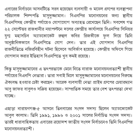
এবারের নির্বাচনে আসনটিতে সরব হয়েছেন ব্যবসায়ী ও মডেল গ্রুপের ব্যবস্থাপনা
পরিচালক শিল্পপতি মাসুদুজ্জামান। বিএনপির মনোনয়নের জন্য স্থানীয়
বিএনপিসহ কেন্দ্রীয় পর্যায়েও যোগাযোগ অব্যাহত রেখেছেন তিনি। সবশেষ গত
২২ সেপ্টেম্বর রাজধানীর নয়াপল্টনে দলের কেন্দ্রীয় কার্যালয়ে বিএনপির সিনিয়র
যুগ্ম মহাসচিব অ্যাডভোকেট রুহুল কবির রিজভীকে ফুল দিয়ে তিনি
আনুষ্ঠানিকভাবে বিএনপিতে যোগ দেন। তার এই যোগদান বিএনপির
রাজনীতিতে নজিরবিহীন ঘটনা হিসেবে আবির্ভাব হয়েছে। কেন্দ্রীয় অফিসে গিয়ে
যোগদান করার ইতিহাস বিএনপিতে খুব কমই রয়েছে।
কিন্তু মাসুদুজ্জামানের এ তৎপরতাকে মেনে নিতে নারাজ মনোনয়নপ্রত্যাশী স্থানীয়
পর্যায়ের বিএনপি নেতারা। তারা সবাই মিলে মাসুদুজ্জামানের মনোনয়নের বিরুদ্ধে
ঐক্যবদ্ধ হওয়ার চেষ্টা করছেন। আরেক ব্যবসায়ী নেতা প্রাইম গ্রুপের চেয়ারম্যান
আবু জাফর বাবুলও সক্রিয় হয়েছেন। সাম্প্রতিক সময়ে তার বেশ তৎপরতা দেখা
যাচ্ছে।
এছাড়া নারায়ণগঞ্জ-৫ আসনে তিনবারের সংসদ সদস্য ছিলেন অ্যাডভোকেট
আবুল কালাম। তিনি ১৯৯১, ১৯৯৬ ও ২০০১ সালের নির্বাচিত সংসদ সদস্য।
তারই ধারাবাহিকতায় এবারের ত্রয়োদশ জাতীয় সংসদ নির্বাচনেও তিনি বিএনপির
মনোনয়নপ্রত্যাশী।