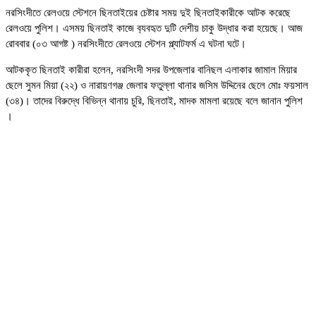
নরসিংদীতে রেলওয়ে স্টেশনে ছিনতাইয়ের চেষ্টার সময় দুই ছিনতাইকারীকে আটক করেছে
রেলওয়ে পুলিশ। এসময় ছিনতাই কাজে ব‍্যবহৃত দুটি দেশীয় চাকু উদ্ধার করা হয়েছে। আজ
রোববার (০৩ আগষ্ট ) নরসিংদীতে রেলওয়ে স্টেশন প্ল্যাটফর্ম এ ঘটনা ঘটে।
আটককৃত ছিনতাই কারীরা হলেন, নরসিংদী সদর উপজেলার বানিছল এলাকার জামাল মিয়ার
ছেলে সুমন মিয়া (২২) ও নারায়ণগঞ্জ জেলার ফতুল্লা থানার জসিম উদ্দিনের ছেলে মোঃ ফয়সাল
(৩৪)। তাদের বিরুদ্ধে বিভিন্ন থানায় চুরি, ছিনতাই, মাদক মামলা রয়েছে বলে জানান পুলিশ
।