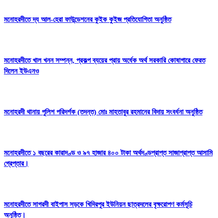
মনোহরদীতে দ্য আল-হেরা ফাউন্ডেশনের কুইক কুইজ প্রতিযোগিতা অনুষ্ঠিত
মনোহরদীতে খাল খনন সম্পন্ন, প্রকল্প ব্যয়ের প্রায় অর্ধেক অর্থ সরকারি কোষাগারে ফেরত
দিলেন ইউএনও
মনোহরদী থানায় পুলিশ পরিদর্শক (তদন্ত) মোঃ মাহতাবুর রহমানের বিদায় সংবর্ধনা অনুষ্ঠিত
মনোহরদীতে ১ বছরের কারাদণ্ড ও ৯৭ হাজার ৪০০ টাকা অর্থদণ্ডপ্রাপ্ত সাজাপ্রাপ্ত আসামি
গ্রেপ্তার।
মনোহরদীতে সাগরদী বাইপাস সড়কে খিদিরপুর ইউনিয়ন ছাত্রদলের বৃক্ষরোপণ কর্মসূচি
অনুষ্ঠিত।