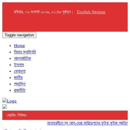
রবিবার, ০৯ অগাস্ট ২০২৬, ০১:৪৯ পূর্বাহ্ন |
English Version
Toggle navigation
Home
ফিচার ক্যাটাগরি
আন্তর্জাতিক
ইসলাম
খেলাধুলা
জাতীয়
প্রযুক্তি
রাজনীতি
ব্রেকিং নিউজঃ
মনোহরদীতে দ্য আল-হেরা ফাউন্ডেশনের কুইক কুইজ প্রতিযোগিতা