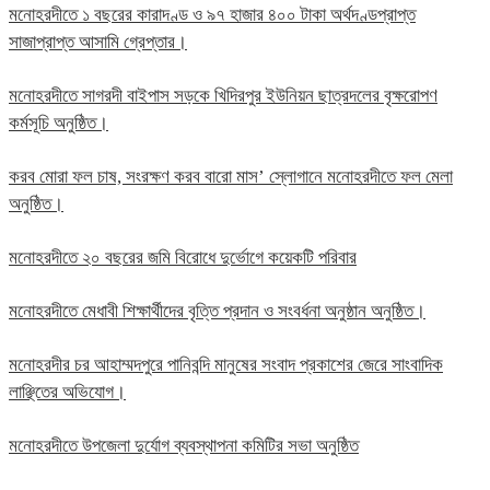
মনোহরদীতে ১ বছরের কারাদণ্ড ও ৯৭ হাজার ৪০০ টাকা অর্থদণ্ডপ্রাপ্ত
সাজাপ্রাপ্ত আসামি গ্রেপ্তার।
মনোহরদীতে সাগরদী বাইপাস সড়কে খিদিরপুর ইউনিয়ন ছাত্রদলের বৃক্ষরোপণ
কর্মসূচি অনুষ্ঠিত।
করব মোরা ফল চাষ, সংরক্ষণ করব বারো মাস’ স্লোগানে মনোহরদীতে ফল মেলা
অনুষ্ঠিত।
মনোহরদীতে ২০ বছরের জমি বিরোধে দুর্ভোগে কয়েকটি পরিবার
মনোহরদীতে মেধাবী শিক্ষার্থীদের বৃত্তি প্রদান ও সংবর্ধনা অনুষ্ঠান অনুষ্ঠিত।
মনোহরদীর চর আহাম্মদপুরে পানিবন্দি মানুষের সংবাদ প্রকাশের জেরে সাংবাদিক
লাঞ্ছিতের অভিযোগ।
মনোহরদীতে উপজেলা দুর্যোগ ব্যবস্থাপনা কমিটির সভা অনুষ্ঠিত