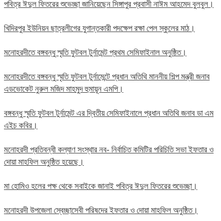
পবিত্র ঈদুল ফিতরের শুভেচ্ছা জানিয়েছেন সিঙ্গাপুর প্রবাসী নাঈম আহমেদ বুলবুল।
খিদিরপুর ইউনিয়ন ছাত্রলীগের যুগান্তকারী পদক্ষেপ রক্ষা পেল স্কুলের মাঠ।
মনোহরদীতে বঙ্গবন্ধু স্মৃতি ফুটবল টুর্নামেন্ট প্রথম সেমিফাইনাল অনুষ্ঠিত।
মনোহরদীতে বঙ্গবন্ধু স্মৃতি ফুটবল টুর্নামেন্টে প্রধান অতিথি মাননীয় শিল্প মন্ত্রী জনাব
এডভোকেট নুরুল মজিদ মাহমুদ হুমায়ূন এমপি।
বঙ্গবন্ধু স্মৃতি ফুটবল টুর্নামেন্ট এর দ্বিতীয় সেমিফাইনালে প্রধান অতিথি জনাব ডা এম
এইচ কবির।
মনোহরদী প্রতিবন্ধী কল্যাণ সংস্থার নব- নির্বাচিত কমিটির পরিচিতি সভা ইফতার ও
দোয়া মাহফিল অনুষ্ঠিত হয়েছে।
মা হোমিও হলের পক্ষ থেকে সবাইকে জানাই পবিত্র ঈদুল ফিতরের শুভেচ্ছা।
মনোহরদী উপজেলা স্বেচ্ছাসেবী পরিষদের ইফতার ও দোয়া মাহফিল অনুষ্ঠিত।