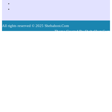
All rights reserved © 2025 Shebahost.Com
Theme Created By ShebaHost.Com