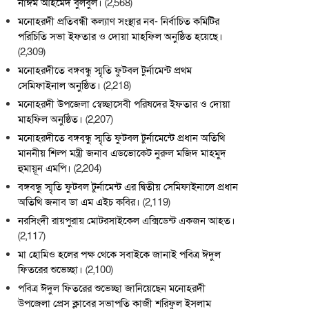
নাঈম আহমেদ বুলবুল।
(2,568)
মনোহরদী প্রতিবন্ধী কল্যাণ সংস্থার নব- নির্বাচিত কমিটির
পরিচিতি সভা ইফতার ও দোয়া মাহফিল অনুষ্ঠিত হয়েছে।
(2,309)
মনোহরদীতে বঙ্গবন্ধু স্মৃতি ফুটবল টুর্নামেন্ট প্রথম
সেমিফাইনাল অনুষ্ঠিত।
(2,218)
মনোহরদী উপজেলা স্বেচ্ছাসেবী পরিষদের ইফতার ও দোয়া
মাহফিল অনুষ্ঠিত।
(2,207)
মনোহরদীতে বঙ্গবন্ধু স্মৃতি ফুটবল টুর্নামেন্টে প্রধান অতিথি
মাননীয় শিল্প মন্ত্রী জনাব এডভোকেট নুরুল মজিদ মাহমুদ
হুমায়ূন এমপি।
(2,204)
বঙ্গবন্ধু স্মৃতি ফুটবল টুর্নামেন্ট এর দ্বিতীয় সেমিফাইনালে প্রধান
অতিথি জনাব ডা এম এইচ কবির।
(2,119)
নরসিংদী রায়পুরায় মোটরসাইকেল এক্সিডেন্ট একজন আহত।
(2,117)
মা হোমিও হলের পক্ষ থেকে সবাইকে জানাই পবিত্র ঈদুল
ফিতরের শুভেচ্ছা।
(2,100)
পবিত্র ঈদুল ফিতরের শুভেচ্ছা জানিয়েছেন মনোহরদী
উপজেলা প্রেস ক্লাবের সভাপতি কাজী শরিফুল ইসলাম