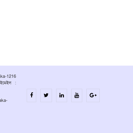
aka-1216
ইমেইল :
aka-