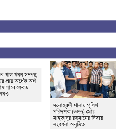
 খাল খনন সম্পন্ন,
ের প্রায় অর্ধেক অর্থ
োষাগারে ফেরত
উএনও
মনোহরদী থানায় পুলিশ
পরিদর্শক (তদন্ত) মোঃ
মাহতাবুর রহমানের বিদায়
সংবর্ধনা অনুষ্ঠিত