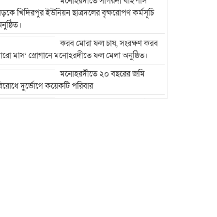
মনোহরদীতে সাগরদী বাইপাস
ড়কে খিদিরপুর ইউনিয়ন ছাত্রদলের বৃক্ষরোপণ কর্মসূচি
নুষ্ঠিত।
করব মোরা ফল চাষ, সংরক্ষণ করব
ারো মাস’ স্লোগানে মনোহরদীতে ফল মেলা অনুষ্ঠিত।
মনোহরদীতে ২০ বছরের জমি
িরোধে দুর্ভোগে কয়েকটি পরিবার
মনোহরদীতে মেধাবী শিক্ষার্থীদের
ৃত্তি প্রদান ও সংবর্ধনা অনুষ্ঠান অনুষ্ঠিত।
মনোহরদীর চর আহাম্মদপুরে
পানিবন্দি মানুষের সংবাদ প্রকাশের
জেরে সাংবাদিক লাঞ্ছিতের
অভিযোগ।
মনোহরদীতে উপজেলা দুর্যোগ
ব্যবস্থাপনা কমিটির সভা অনুষ্ঠিত