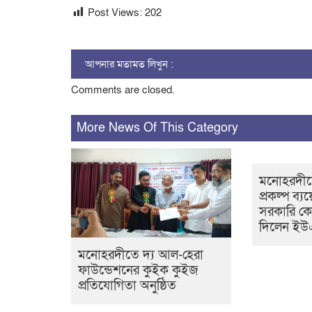
Post Views:
202
আপনার মতামত লিখুন :
Comments are closed.
More News Of This Category
মনোহরদীতে
প্রকল্প ব্যয়
সরকারি ক
দিলেন ই
মনোহরদীতে দ্য আল-হেরা
ফাউন্ডেশনের কুইক কুইজ
প্রতিযোগিতা অনুষ্ঠিত