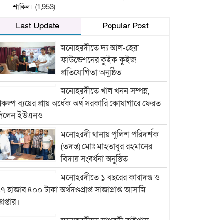
শাকিল।
(1,953)
Last Update
Popular Post
মনোহরদীতে দ্য আল-হেরা
ফাউন্ডেশনের কুইক কুইজ
প্রতিযোগিতা অনুষ্ঠিত
মনোহরদীতে খাল খনন সম্পন্ন,
্রকল্প ব্যয়ের প্রায় অর্ধেক অর্থ সরকারি কোষাগারে ফেরত
দিলেন ইউএনও
মনোহরদী থানায় পুলিশ পরিদর্শক
(তদন্ত) মোঃ মাহতাবুর রহমানের
বিদায় সংবর্ধনা অনুষ্ঠিত
মনোহরদীতে ১ বছরের কারাদণ্ড ও
৭ হাজার ৪০০ টাকা অর্থদণ্ডপ্রাপ্ত সাজাপ্রাপ্ত আসামি
্রেপ্তার।