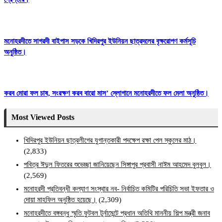
মনোহরদীতে সাগরদী বাইপাস সড়কে খিদিরপুর ইউনিয়ন ছাত্রদলের বৃক্ষরোপণ কর্মসূচি
অনুষ্ঠিত।
করব মোরা ফল চাষ, সংরক্ষণ করব বারো মাস’ স্লোগানে মনোহরদীতে ফল মেলা অনুষ্ঠিত।
Most Viewed Posts
খিদিরপুর ইউনিয়ন ছাত্রলীগের যুগান্তকারী পদক্ষেপ রক্ষা পেল স্কুলের মাঠ।
(2,833)
পবিত্র ঈদুল ফিতরের শুভেচ্ছা জানিয়েছেন সিঙ্গাপুর প্রবাসী নাঈম আহমেদ বুলবুল।
(2,569)
মনোহরদী প্রতিবন্ধী কল্যাণ সংস্থার নব- নির্বাচিত কমিটির পরিচিতি সভা ইফতার ও
দোয়া মাহফিল অনুষ্ঠিত হয়েছে।
(2,309)
মনোহরদীতে বঙ্গবন্ধু স্মৃতি ফুটবল টুর্নামেন্টে প্রধান অতিথি মাননীয় শিল্প মন্ত্রী জনাব