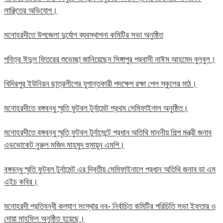
লাঞ্ছিতের অভিযোগ।
মনোহরদীতে উপজেলা দুর্যোগ ব্যবস্থাপনা কমিটির সভা অনুষ্ঠিত
পবিত্র ঈদুল ফিতরের শুভেচ্ছা জানিয়েছেন সিঙ্গাপুর প্রবাসী নাঈম আহমেদ বুলবুল।
খিদিরপুর ইউনিয়ন ছাত্রলীগের যুগান্তকারী পদক্ষেপ রক্ষা পেল স্কুলের মাঠ।
মনোহরদীতে বঙ্গবন্ধু স্মৃতি ফুটবল টুর্নামেন্ট প্রথম সেমিফাইনাল অনুষ্ঠিত।
মনোহরদীতে বঙ্গবন্ধু স্মৃতি ফুটবল টুর্নামেন্টে প্রধান অতিথি মাননীয় শিল্প মন্ত্রী জনাব
এডভোকেট নুরুল মজিদ মাহমুদ হুমায়ূন এমপি।
বঙ্গবন্ধু স্মৃতি ফুটবল টুর্নামেন্ট এর দ্বিতীয় সেমিফাইনালে প্রধান অতিথি জনাব ডা এম
এইচ কবির।
মনোহরদী প্রতিবন্ধী কল্যাণ সংস্থার নব- নির্বাচিত কমিটির পরিচিতি সভা ইফতার ও
দোয়া মাহফিল অনুষ্ঠিত হয়েছে।