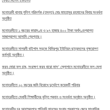
ফেরত দিলেন ইউএনও
মনোহরদী থানায় পুলিশ পরিদর্শক (তদন্ত) মোঃ মাহতাবুর রহমানের বিদায় সংবর্ধনা
অনুষ্ঠিত
মনোহরদীতে ১ বছরের কারাদণ্ড ও ৯৭ হাজার ৪০০ টাকা অর্থদণ্ডপ্রাপ্ত
সাজাপ্রাপ্ত আসামি গ্রেপ্তার।
মনোহরদীতে সাগরদী বাইপাস সড়কে খিদিরপুর ইউনিয়ন ছাত্রদলের বৃক্ষরোপণ
কর্মসূচি অনুষ্ঠিত।
করব মোরা ফল চাষ, সংরক্ষণ করব বারো মাস’ স্লোগানে মনোহরদীতে ফল মেলা
অনুষ্ঠিত।
মনোহরদীতে ২০ বছরের জমি বিরোধে দুর্ভোগে কয়েকটি পরিবার
মনোহরদীতে মেধাবী শিক্ষার্থীদের বৃত্তি প্রদান ও সংবর্ধনা অনুষ্ঠান অনুষ্ঠিত।
মনোহরদীর চর আহাম্মদপুরে পানিবন্দি মানুষের সংবাদ প্রকাশের জেরে সাংবাদিক