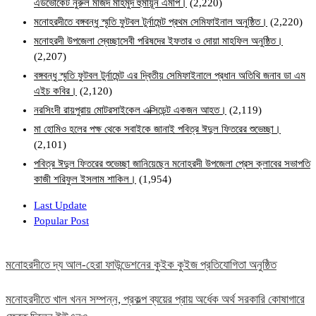
এডভোকেট নুরুল মজিদ মাহমুদ হুমায়ূন এমপি।
(2,220)
মনোহরদীতে বঙ্গবন্ধু স্মৃতি ফুটবল টুর্নামেন্ট প্রথম সেমিফাইনাল অনুষ্ঠিত।
(2,220)
মনোহরদী উপজেলা স্বেচ্ছাসেবী পরিষদের ইফতার ও দোয়া মাহফিল অনুষ্ঠিত।
(2,207)
বঙ্গবন্ধু স্মৃতি ফুটবল টুর্নামেন্ট এর দ্বিতীয় সেমিফাইনালে প্রধান অতিথি জনাব ডা এম
এইচ কবির।
(2,120)
নরসিংদী রায়পুরায় মোটরসাইকেল এক্সিডেন্ট একজন আহত।
(2,119)
মা হোমিও হলের পক্ষ থেকে সবাইকে জানাই পবিত্র ঈদুল ফিতরের শুভেচ্ছা।
(2,101)
পবিত্র ঈদুল ফিতরের শুভেচ্ছা জানিয়েছেন মনোহরদী উপজেলা প্রেস ক্লাবের সভাপতি
কাজী শরিফুল ইসলাম শাকিল।
(1,954)
Last Update
Popular Post
মনোহরদীতে দ্য আল-হেরা ফাউন্ডেশনের কুইক কুইজ প্রতিযোগিতা অনুষ্ঠিত
মনোহরদীতে খাল খনন সম্পন্ন, প্রকল্প ব্যয়ের প্রায় অর্ধেক অর্থ সরকারি কোষাগারে