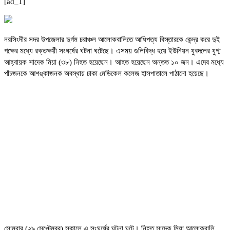
[ad_1]
নরসিংদীর সদর উপজেলার দুর্গম চরাঞ্চল আলোকবালিতে আধিপত্য বিস্তারকে কেন্দ্র করে দুই
পক্ষের মধ্যে রক্তক্ষয়ী সংঘর্ষের ঘটনা ঘটেছে। এসময় গুলিবিদ্ধ হয়ে ইউনিয়ন যুবদলের যুগ্ম
আহ্বায়ক সাদেক মিয়া (৩৮) নিহত হয়েছেন। আহত হয়েছেন অন্তত ১০ জন। এদের মধ্যে
পাঁচজনকে আশঙ্কাজনক অবস্থায় ঢাকা মেডিকেল কলেজ হাসপাতালে পাঠানো হয়েছে।
সোমবার (২৯ সেপ্টেম্বর) সকালে এ সংঘর্ষের ঘটনা ঘটে। নিহত সাদেক মিয়া আলোকবালি