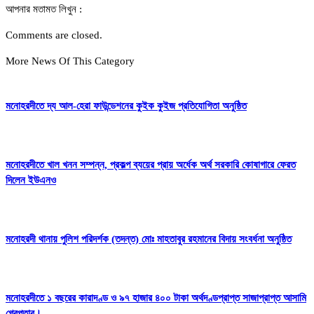
আপনার মতামত লিখুন :
Comments are closed.
More News Of This Category
মনোহরদীতে দ্য আল-হেরা ফাউন্ডেশনের কুইক কুইজ প্রতিযোগিতা অনুষ্ঠিত
মনোহরদীতে খাল খনন সম্পন্ন, প্রকল্প ব্যয়ের প্রায় অর্ধেক অর্থ সরকারি কোষাগারে ফেরত
দিলেন ইউএনও
মনোহরদী থানায় পুলিশ পরিদর্শক (তদন্ত) মোঃ মাহতাবুর রহমানের বিদায় সংবর্ধনা অনুষ্ঠিত
মনোহরদীতে ১ বছরের কারাদণ্ড ও ৯৭ হাজার ৪০০ টাকা অর্থদণ্ডপ্রাপ্ত সাজাপ্রাপ্ত আসামি
গ্রেপ্তার।