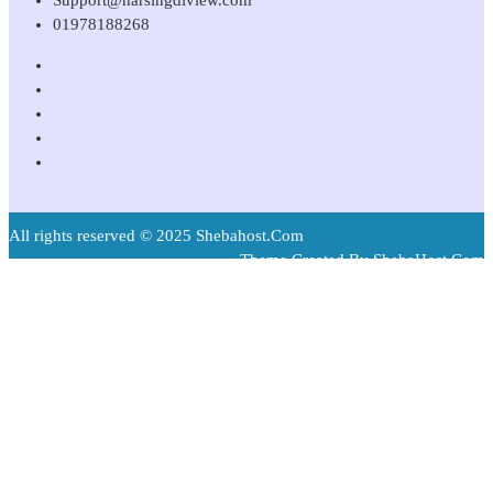
Support@narsingdiview.com
01978188268
All rights reserved © 2025 Shebahost.Com
Theme Created By ShebaHost.Com