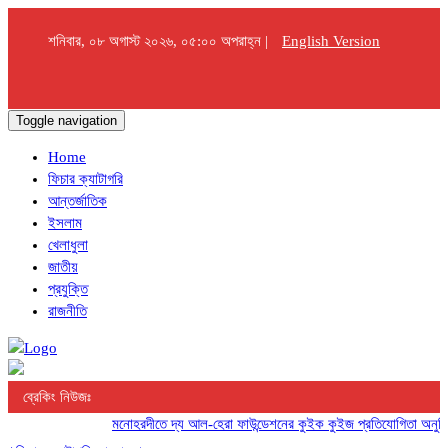
শনিবার, ০৮ অগাস্ট ২০২৬, ০৫:০০ অপরাহ্ন |
English Version
Toggle navigation
Home
ফিচার ক্যাটাগরি
আন্তর্জাতিক
ইসলাম
খেলাধুলা
জাতীয়
প্রযুক্তি
রাজনীতি
ব্রেকিং নিউজঃ
মনোহরদীতে দ্য আল-হেরা ফাউন্ডেশনের কুইক কুইজ প্রতিযোগিতা অনুষ্ঠিত