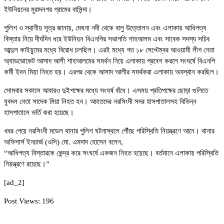
ইউনিয়নের মুরাদনগর গ্রামের বাসিন্দা।
পুলিশ ও স্থানীয় সূত্র জানায়, মেঘনা নদী থেকে বালু উত্তোলন এবং এলাকায় আধিপত্য
বিস্তার নিয়ে দীর্ঘদিন ধরে ইউনিয়ন বিএনপির সভাপতি শাহআলম এবং সাবেক সদস্য সচিব
আব্দুল কাইয়ুমের মধ্যে বিরোধ চলছিল। এরই মধ্যে গত ১৮ সেপ্টেম্বর আওয়ামী লীগ নেতা
অ্যাডভোকেট আসাদ আলী শাহআলমের সমর্থন নিয়ে এলাকায় প্রবেশ করলে সংঘর্ষে বিএনপি
কর্মী ইদন মিয়া নিহত হয়। এরপর থেকে আসাদ আলীর সমর্থকরা এলাকায় অবস্থান করছিল।
সোমবার সকালে আবারও দুইপক্ষের মধ্যে সংঘর্ষ বাঁধে। এসময় প্রতিপক্ষের ছোড়া গুলিতে
যুবদল নেতা সাদেক মিয়া নিহত হন। আহতদের নরসিংদী সদর হাসপাতালসহ বিভিন্ন
হাসপাতালে ভর্তি করা হয়েছে।
খবর পেয়ে নরসিংদী মডেল থানার পুলিশ ঘটনাস্থলে পৌঁছে পরিস্থিতি নিয়ন্ত্রণে আনে। থানার
অফিসার্স ইনচার্জ (ওসি) মো. এমদাদ হোসেন বলেন,
“আধিপত্য বিস্তারকে কেন্দ্র করে সংঘর্ষে একজন নিহত হয়েছে। বর্তমানে এলাকায় পরিস্থিতি
নিয়ন্ত্রণে রয়েছে।”
[ad_2]
Post Views:
196