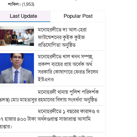
শাকিল।
(1,953)
Last Update
Popular Post
মনোহরদীতে দ্য আল-হেরা
ফাউন্ডেশনের কুইক কুইজ
প্রতিযোগিতা অনুষ্ঠিত
মনোহরদীতে খাল খনন সম্পন্ন,
প্রকল্প ব্যয়ের প্রায় অর্ধেক অর্থ
সরকারি কোষাগারে ফেরত দিলেন
ইউএনও
মনোহরদী থানায় পুলিশ পরিদর্শক
তদন্ত) মোঃ মাহতাবুর রহমানের বিদায় সংবর্ধনা অনুষ্ঠিত
মনোহরদীতে ১ বছরের কারাদণ্ড ও
৭ হাজার ৪০০ টাকা অর্থদণ্ডপ্রাপ্ত সাজাপ্রাপ্ত আসামি
্রেপ্তার।