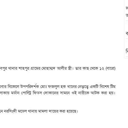
স
অ
ব
ব
পুর থানার শাহপুর গ্রামের মোহাম্মদ আলীর স্ত্রী। তার কাছ থেকে ১২ (বারো)
 সোমবার বিকেলে উপপরিদর্শক মোঃ ফজলুল হক খানের নেতৃত্বে একটি বিশেষ টিম
এলাকায় মর্ডান পোল্ট্রি ফিডস দোকানের সামনে ওই নারীকে আটক করা হয়।
 আইনে নরসিংদী মডেল থানায় মামলা দায়ের করা হয়েছে।