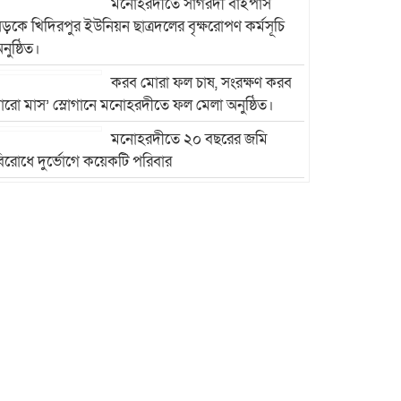
মনোহরদীতে সাগরদী বাইপাস
ড়কে খিদিরপুর ইউনিয়ন ছাত্রদলের বৃক্ষরোপণ কর্মসূচি
নুষ্ঠিত।
করব মোরা ফল চাষ, সংরক্ষণ করব
ারো মাস’ স্লোগানে মনোহরদীতে ফল মেলা অনুষ্ঠিত।
মনোহরদীতে ২০ বছরের জমি
িরোধে দুর্ভোগে কয়েকটি পরিবার
মনোহরদীতে মেধাবী শিক্ষার্থীদের
বৃত্তি প্রদান ও সংবর্ধনা অনুষ্ঠান
অনুষ্ঠিত।
মনোহরদীর চর আহাম্মদপুরে
পানিবন্দি মানুষের সংবাদ প্রকাশের
জেরে সাংবাদিক লাঞ্ছিতের
অভিযোগ।
মনোহরদীতে উপজেলা দুর্যোগ
ব্যবস্থাপনা কমিটির সভা অনুষ্ঠিত