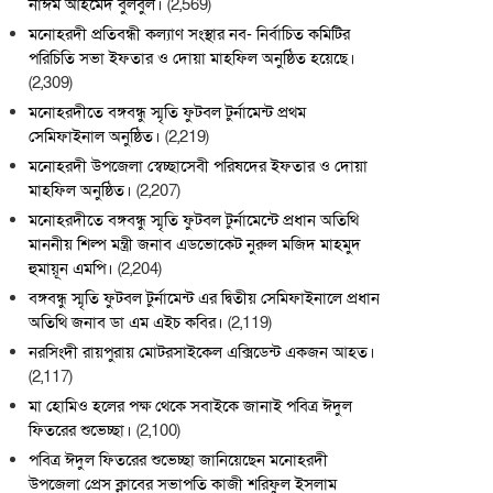
নাঈম আহমেদ বুলবুল।
(2,569)
মনোহরদী প্রতিবন্ধী কল্যাণ সংস্থার নব- নির্বাচিত কমিটির
পরিচিতি সভা ইফতার ও দোয়া মাহফিল অনুষ্ঠিত হয়েছে।
(2,309)
মনোহরদীতে বঙ্গবন্ধু স্মৃতি ফুটবল টুর্নামেন্ট প্রথম
সেমিফাইনাল অনুষ্ঠিত।
(2,219)
মনোহরদী উপজেলা স্বেচ্ছাসেবী পরিষদের ইফতার ও দোয়া
মাহফিল অনুষ্ঠিত।
(2,207)
মনোহরদীতে বঙ্গবন্ধু স্মৃতি ফুটবল টুর্নামেন্টে প্রধান অতিথি
মাননীয় শিল্প মন্ত্রী জনাব এডভোকেট নুরুল মজিদ মাহমুদ
হুমায়ূন এমপি।
(2,204)
বঙ্গবন্ধু স্মৃতি ফুটবল টুর্নামেন্ট এর দ্বিতীয় সেমিফাইনালে প্রধান
অতিথি জনাব ডা এম এইচ কবির।
(2,119)
নরসিংদী রায়পুরায় মোটরসাইকেল এক্সিডেন্ট একজন আহত।
(2,117)
মা হোমিও হলের পক্ষ থেকে সবাইকে জানাই পবিত্র ঈদুল
ফিতরের শুভেচ্ছা।
(2,100)
পবিত্র ঈদুল ফিতরের শুভেচ্ছা জানিয়েছেন মনোহরদী
উপজেলা প্রেস ক্লাবের সভাপতি কাজী শরিফুল ইসলাম