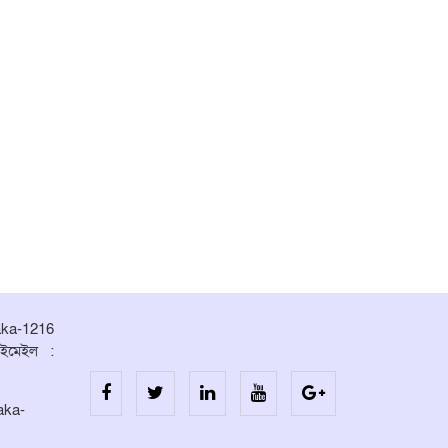
aka-1216
ইমেইল :
aka-