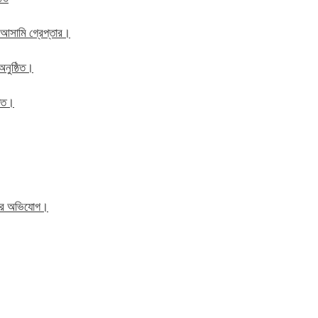
 আসামি গ্রেপ্তার।
অনুষ্ঠিত।
ঠিত।
িতের অভিযোগ।