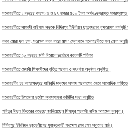
মনোহরদীতে ১ বছরের কারাদণ্ড ও ৯৭ হাজার ৪০০ টাকা অর্থদণ্ডপ্রাপ্ত সাজাপ্রাপ্ত
মনোহরদীতে সাগরদী বাইপাস সড়কে খিদিরপুর ইউনিয়ন ছাত্রদলের বৃক্ষরোপণ কর্মসূচি 
করব মোরা ফল চাষ, সংরক্ষণ করব বারো মাস’ স্লোগানে মনোহরদীতে ফল মেলা অনুষ্
মনোহরদীতে ২০ বছরের জমি বিরোধে দুর্ভোগে কয়েকটি পরিবার
মনোহরদীতে মেধাবী শিক্ষার্থীদের বৃত্তি প্রদান ও সংবর্ধনা অনুষ্ঠান অনুষ্ঠিত।
মনোহরদীর চর আহাম্মদপুরে পানিবন্দি মানুষের সংবাদ প্রকাশের জেরে সাংবাদিক লাঞ্ছ
মনোহরদীতে উপজেলা দুর্যোগ ব্যবস্থাপনা কমিটির সভা অনুষ্ঠিত
পবিত্র ঈদুল ফিতরের শুভেচ্ছা জানিয়েছেন সিঙ্গাপুর প্রবাসী নাঈম আহমেদ বুলবুল।
খিদিরপুর ইউনিয়ন ছাত্রলীগের যুগান্তকারী পদক্ষেপ রক্ষা পেল স্কুলের মাঠ।