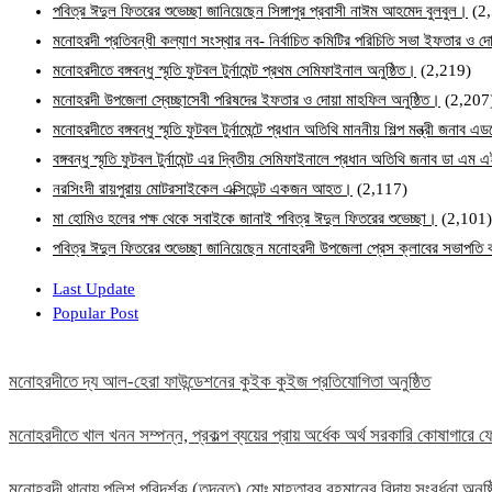
পবিত্র ঈদুল ফিতরের শুভেচ্ছা জানিয়েছেন সিঙ্গাপুর প্রবাসী নাঈম আহমেদ বুলবুল।
(2
মনোহরদী প্রতিবন্ধী কল্যাণ সংস্থার নব- নির্বাচিত কমিটির পরিচিতি সভা ইফতার ও দো
মনোহরদীতে বঙ্গবন্ধু স্মৃতি ফুটবল টুর্নামেন্ট প্রথম সেমিফাইনাল অনুষ্ঠিত।
(2,219)
মনোহরদী উপজেলা স্বেচ্ছাসেবী পরিষদের ইফতার ও দোয়া মাহফিল অনুষ্ঠিত।
(2,207
মনোহরদীতে বঙ্গবন্ধু স্মৃতি ফুটবল টুর্নামেন্টে প্রধান অতিথি মাননীয় শিল্প মন্ত্রী জনা
বঙ্গবন্ধু স্মৃতি ফুটবল টুর্নামেন্ট এর দ্বিতীয় সেমিফাইনালে প্রধান অতিথি জনাব ডা এ
নরসিংদী রায়পুরায় মোটরসাইকেল এক্সিডেন্ট একজন আহত।
(2,117)
মা হোমিও হলের পক্ষ থেকে সবাইকে জানাই পবিত্র ঈদুল ফিতরের শুভেচ্ছা।
(2,101)
পবিত্র ঈদুল ফিতরের শুভেচ্ছা জানিয়েছেন মনোহরদী উপজেলা প্রেস ক্লাবের সভাপত
Last Update
Popular Post
মনোহরদীতে দ্য আল-হেরা ফাউন্ডেশনের কুইক কুইজ প্রতিযোগিতা অনুষ্ঠিত
মনোহরদীতে খাল খনন সম্পন্ন, প্রকল্প ব্যয়ের প্রায় অর্ধেক অর্থ সরকারি কোষাগার
মনোহরদী থানায় পুলিশ পরিদর্শক (তদন্ত) মোঃ মাহতাবুর রহমানের বিদায় সংবর্ধনা অনুষ্