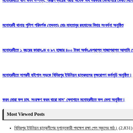
মনোহরদীতে খাল খনন সম্পন্ন, প্রকল্প ব্যয়ের প্রায় অর্ধেক অর্থ সরকারি কোষাগারে ফেরত দ
মনোহরদী থানায় পুলিশ পরিদর্শক (তদন্ত) মোঃ মাহতাবুর রহমানের বিদায় সংবর্ধনা অনুষ্ঠিত
মনোহরদীতে ১ বছরের কারাদণ্ড ও ৯৭ হাজার ৪০০ টাকা অর্থদণ্ডপ্রাপ্ত সাজাপ্রাপ্ত আসামি গ
মনোহরদীতে সাগরদী বাইপাস সড়কে খিদিরপুর ইউনিয়ন ছাত্রদলের বৃক্ষরোপণ কর্মসূচি অনুষ্ঠিত।
করব মোরা ফল চাষ, সংরক্ষণ করব বারো মাস’ স্লোগানে মনোহরদীতে ফল মেলা অনুষ্ঠিত।
Most Viewed Posts
খিদিরপুর ইউনিয়ন ছাত্রলীগের যুগান্তকারী পদক্ষেপ রক্ষা পেল স্কুলের মাঠ।
(2,831)