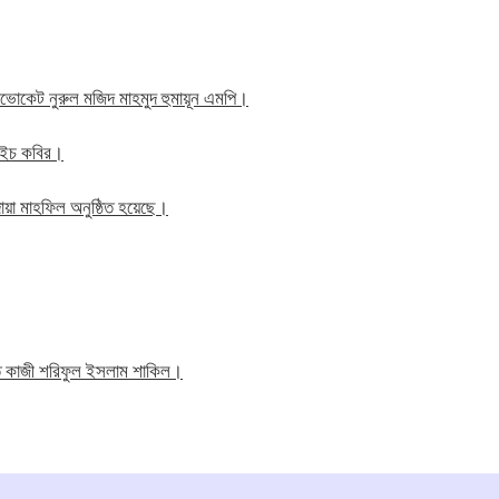
াব এডভোকেট নুরুল মজিদ মাহমুদ হুমায়ূন এমপি।
ম এইচ কবির।
য়া মাহফিল অনুষ্ঠিত হয়েছে।
তি কাজী শরিফুল ইসলাম শাকিল।