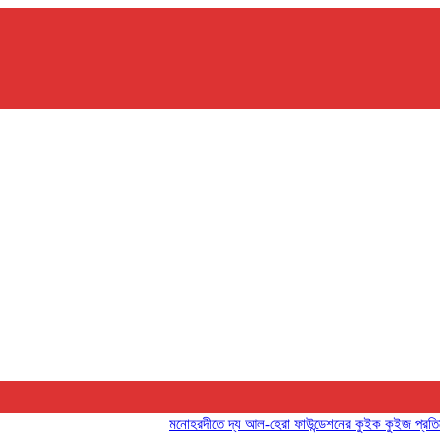
মনোহরদীতে দ্য আল-হেরা ফাউন্ডেশনের কুইক কুইজ প্রতিযোগিতা অন