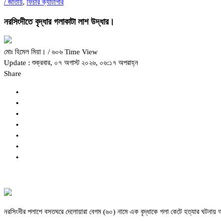
/
জাতীয়
,
ফিচার ক্যাটাগরি
নরসিংদীতে বৃদ্ধার গলাকাটা লাশ উদ্ধার।
মোঃ হিমেল মিয়া।
/ ৬০৬ Time View
Update : শুক্রবার, ০৭ অগাস্ট ২০২৬, ০৬:১৭ অপরাহ্ন
Share
নরসিংদীর পলাশে বসতঘরে দেলোয়ারা বেগম (৬০) নামে এক বৃদ্ধাকে গলা কেটে হত্যার ঘটনায় অভ