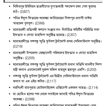
খিদিরপুর ইউনিয়ন ছাত্রলীগের যুগান্তকারী পদক্ষেপ রক্ষা পেল স্কুলের
মাঠ।
(2,827)
পবিত্র ঈদুল ফিতরের শুভেচ্ছা জানিয়েছেন সিঙ্গাপুর প্রবাসী নাঈম
আহমেদ বুলবুল।
(2,566)
মনোহরদী প্রতিবন্ধী কল্যাণ সংস্থার নব- নির্বাচিত কমিটির পরিচিতি সভা
ইফতার ও দোয়া মাহফিল অনুষ্ঠিত হয়েছে।
(2,307)
মনোহরদীতে বঙ্গবন্ধু স্মৃতি ফুটবল টুর্নামেন্ট প্রথম সেমিফাইনাল অনুষ্ঠিত।
(2,216)
মনোহরদী উপজেলা স্বেচ্ছাসেবী পরিষদের ইফতার ও দোয়া মাহফিল
অনুষ্ঠিত।
(2,205)
মনোহরদীতে বঙ্গবন্ধু স্মৃতি ফুটবল টুর্নামেন্টে প্রধান অতিথি মাননীয় শিল্প
মন্ত্রী জনাব এডভোকেট নুরুল মজিদ মাহমুদ হুমায়ূন এমপি।
(2,202)
বঙ্গবন্ধু স্মৃতি ফুটবল টুর্নামেন্ট এর দ্বিতীয় সেমিফাইনালে প্রধান অতিথি
জনাব ডা এম এইচ কবির।
(2,117)
নরসিংদী রায়পুরায় মোটরসাইকেল এক্সিডেন্ট একজন আহত।
(2,114)
মা হোমিও হলের পক্ষ থেকে সবাইকে জানাই পবিত্র ঈদুল ফিতরের
শুভেচ্ছা।
(2,098)
পবিত্র ঈদুল ফিতরের শুভেচ্ছা জানিয়েছেন মনোহরদী উপজেলা প্রেস