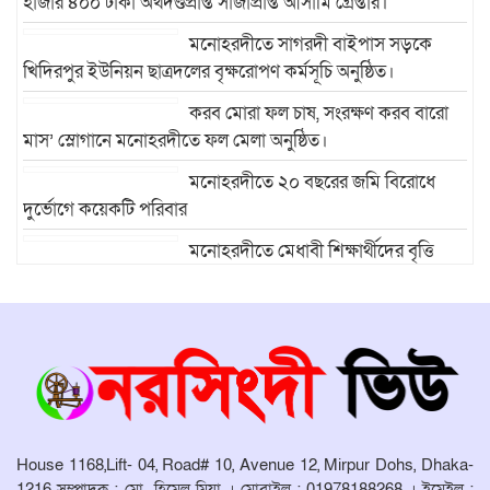
হাজার ৪০০ টাকা অর্থদণ্ডপ্রাপ্ত সাজাপ্রাপ্ত আসামি গ্রেপ্তার।
মনোহরদীতে সাগরদী বাইপাস সড়কে
খিদিরপুর ইউনিয়ন ছাত্রদলের বৃক্ষরোপণ কর্মসূচি অনুষ্ঠিত।
করব মোরা ফল চাষ, সংরক্ষণ করব বারো
মাস’ স্লোগানে মনোহরদীতে ফল মেলা অনুষ্ঠিত।
মনোহরদীতে ২০ বছরের জমি বিরোধে
দুর্ভোগে কয়েকটি পরিবার
মনোহরদীতে মেধাবী শিক্ষার্থীদের বৃত্তি
প্রদান ও সংবর্ধনা অনুষ্ঠান অনুষ্ঠিত।
মনোহরদীর চর আহাম্মদপুরে পানিবন্দি
মানুষের সংবাদ প্রকাশের জেরে সাংবাদিক
লাঞ্ছিতের অভিযোগ।
মনোহরদীতে উপজেলা দুর্যোগ ব্যবস্থাপনা
কমিটির সভা অনুষ্ঠিত
House 1168,Lift- 04, Road# 10, Avenue 12, Mirpur Dohs, Dhaka-
1216 সম্পাদক : মো হিমেল মিয়া । মোবাইল : 01978188268 । ইমেইল :