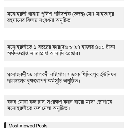
মনোহরদী থানায় পুলিশ পরিদর্শক (তদন্ত) মোঃ মাহতাবুর
রহমানের বিদায় সংবর্ধনা অনুষ্ঠিত
মনোহরদীতে ১ বছরের কারাদণ্ড ও ৯৭ হাজার ৪০০ টাকা
অর্থদণ্ডপ্রাপ্ত সাজাপ্রাপ্ত আসামি গ্রেপ্তার।
মনোহরদীতে সাগরদী বাইপাস সড়কে খিদিরপুর ইউনিয়ন
ছাত্রদলের বৃক্ষরোপণ কর্মসূচি অনুষ্ঠিত।
করব মোরা ফল চাষ, সংরক্ষণ করব বারো মাস’ স্লোগানে
মনোহরদীতে ফল মেলা অনুষ্ঠিত।
Most Viewed Posts