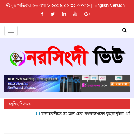
বৃহস্পতিবার, ০৬ অগাস্ট ২০২৬, ০২:৩২ অপরাহ্ন |
English Version
Toggle
navigation
ব্রেকিং নিউজঃ
মনোহরদীতে দ্য আল-হেরা ফাউন্ডেশনের কুইক কুইজ প্রতিযোগিত