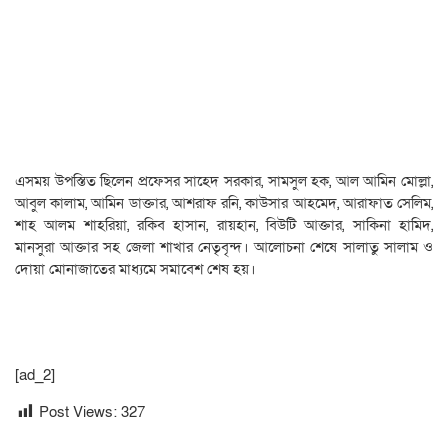
এসময় উপস্তিত ছিলেন প্রফেসর সাহেদ সরকার, সামসুল হক, আল আমিন মোল্লা,
আবুল কালাম, আমিন ডাক্তার, আশরাফ রনি, কাউসার আহমেদ, আরাফাত সেলিম,
শাহ আলম শাহরিয়া, রকিব হাসান, রায়হান, বিউটি আক্তার, সাকিনা হামিদ,
মানসুরা আক্তার সহ জেলা শাখার নেতৃবৃন্দ। আলোচনা শেষে সালাতু সালাম ও
দোয়া মোনাজাতের মাধ্যমে সমাবেশ শেষ হয়।
[ad_2]
Post Views:
327