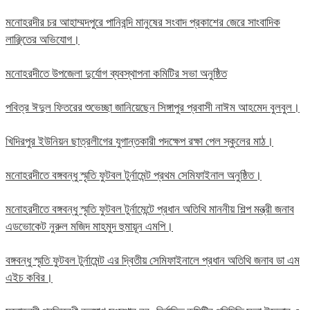
মনোহরদীর চর আহাম্মদপুরে পানিবন্দি মানুষের সংবাদ প্রকাশের জেরে সাংবাদিক
লাঞ্ছিতের অভিযোগ।
মনোহরদীতে উপজেলা দুর্যোগ ব্যবস্থাপনা কমিটির সভা অনুষ্ঠিত
পবিত্র ঈদুল ফিতরের শুভেচ্ছা জানিয়েছেন সিঙ্গাপুর প্রবাসী নাঈম আহমেদ বুলবুল।
খিদিরপুর ইউনিয়ন ছাত্রলীগের যুগান্তকারী পদক্ষেপ রক্ষা পেল স্কুলের মাঠ।
মনোহরদীতে বঙ্গবন্ধু স্মৃতি ফুটবল টুর্নামেন্ট প্রথম সেমিফাইনাল অনুষ্ঠিত।
মনোহরদীতে বঙ্গবন্ধু স্মৃতি ফুটবল টুর্নামেন্টে প্রধান অতিথি মাননীয় শিল্প মন্ত্রী জনাব
এডভোকেট নুরুল মজিদ মাহমুদ হুমায়ূন এমপি।
বঙ্গবন্ধু স্মৃতি ফুটবল টুর্নামেন্ট এর দ্বিতীয় সেমিফাইনালে প্রধান অতিথি জনাব ডা এম
এইচ কবির।