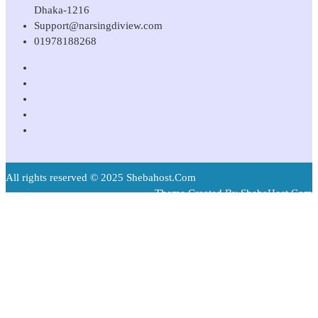
Dhaka-1216
Support@narsingdiview.com
01978188268
All rights reserved © 2025 Shebahost.Com
Theme Created By ShebaHost.Com