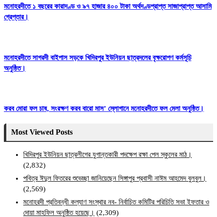
মনোহরদীতে ১ বছরের কারাদণ্ড ও ৯৭ হাজার ৪০০ টাকা অর্থদণ্ডপ্রাপ্ত সাজাপ্রাপ্ত আসামি
গ্রেপ্তার।
মনোহরদীতে সাগরদী বাইপাস সড়কে খিদিরপুর ইউনিয়ন ছাত্রদলের বৃক্ষরোপণ কর্মসূচি
অনুষ্ঠিত।
করব মোরা ফল চাষ, সংরক্ষণ করব বারো মাস’ স্লোগানে মনোহরদীতে ফল মেলা অনুষ্ঠিত।
Most Viewed Posts
খিদিরপুর ইউনিয়ন ছাত্রলীগের যুগান্তকারী পদক্ষেপ রক্ষা পেল স্কুলের মাঠ।
(2,832)
পবিত্র ঈদুল ফিতরের শুভেচ্ছা জানিয়েছেন সিঙ্গাপুর প্রবাসী নাঈম আহমেদ বুলবুল।
(2,569)
মনোহরদী প্রতিবন্ধী কল্যাণ সংস্থার নব- নির্বাচিত কমিটির পরিচিতি সভা ইফতার ও
দোয়া মাহফিল অনুষ্ঠিত হয়েছে।
(2,309)