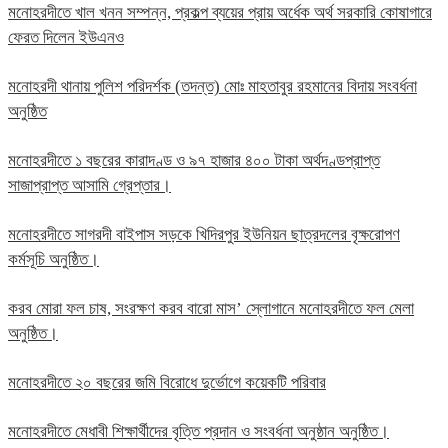
মনোহরদীতে খাল খনন সম্পন্ন, প্রকল্প ব্যয়ের প্রায় অর্ধেক অর্থ সরকারি কোষাগারে
ফেরত দিলেন ইউএনও
মনোহরদী থানায় পুলিশ পরিদর্শক (তদন্ত) মোঃ মাহতাবুর রহমানের বিদায় সংবর্ধনা
অনুষ্ঠিত
মনোহরদীতে ১ বছরের কারাদণ্ড ও ৯৭ হাজার ৪০০ টাকা অর্থদণ্ডপ্রাপ্ত
সাজাপ্রাপ্ত আসামি গ্রেপ্তার।
মনোহরদীতে সাগরদী বাইপাস সড়কে খিদিরপুর ইউনিয়ন ছাত্রদলের বৃক্ষরোপণ
কর্মসূচি অনুষ্ঠিত।
করব মোরা ফল চাষ, সংরক্ষণ করব বারো মাস’ স্লোগানে মনোহরদীতে ফল মেলা
অনুষ্ঠিত।
মনোহরদীতে ২০ বছরের জমি বিরোধে দুর্ভোগে কয়েকটি পরিবার
মনোহরদীতে মেধাবী শিক্ষার্থীদের বৃত্তি প্রদান ও সংবর্ধনা অনুষ্ঠান অনুষ্ঠিত।