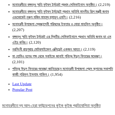
মনোহরদীতে বঙ্গবন্ধু স্মৃতি ফুটবল টুর্নামেন্ট প্রথম সেমিফাইনাল অনুষ্ঠিত।
(2,219)
মনোহরদীতে বঙ্গবন্ধু স্মৃতি ফুটবল টুর্নামেন্টে প্রধান অতিথি মাননীয় শিল্প মন্ত্রী জনাব
এডভোকেট নুরুল মজিদ মাহমুদ হুমায়ূন এমপি।
(2,216)
মনোহরদী উপজেলা স্বেচ্ছাসেবী পরিষদের ইফতার ও দোয়া মাহফিল অনুষ্ঠিত।
(2,207)
বঙ্গবন্ধু স্মৃতি ফুটবল টুর্নামেন্ট এর দ্বিতীয় সেমিফাইনালে প্রধান অতিথি জনাব ডা এম
এইচ কবির।
(2,120)
নরসিংদী রায়পুরায় মোটরসাইকেল এক্সিডেন্ট একজন আহত।
(2,119)
মা হোমিও হলের পক্ষ থেকে সবাইকে জানাই পবিত্র ঈদুল ফিতরের শুভেচ্ছা।
(2,101)
পবিত্র ঈদুল ফিতরের শুভেচ্ছা জানিয়েছেন মনোহরদী উপজেলা প্রেস ক্লাবের সভাপতি
কাজী শরিফুল ইসলাম শাকিল।
(1,954)
Last Update
Popular Post
মনোহরদীতে দ্য আল-হেরা ফাউন্ডেশনের কুইক কুইজ প্রতিযোগিতা অনুষ্ঠিত