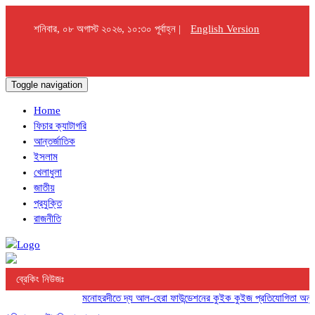
শনিবার, ০৮ অগাস্ট ২০২৬, ১০:৩০ পূর্বাহ্ন |
English Version
Toggle navigation
Home
ফিচার ক্যাটাগরি
আন্তর্জাতিক
ইসলাম
খেলাধুলা
জাতীয়
প্রযুক্তি
রাজনীতি
ব্রেকিং নিউজঃ
মনোহরদীতে দ্য আল-হেরা ফাউন্ডেশনের কুইক কুইজ প্রতিযোগিতা অনুষ্ঠিত