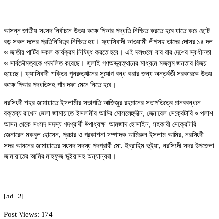
আসন্ন জাতীয় সংসদ নির্বাচনে উভয় কক্ষে পিআর পদ্ধতি নিশ্চিত করতে হবে যাতে করে ছোট
বড় সকল দলের প্রতিনিধিত্ব নিশ্চিত হয়। ফ্যাসিবাদী আওয়ামী লীগসহ তাদের দোসর ১৪ দল
ও জাতীয় পার্টির সকল কার্যক্রম নিষিদ্ধ করতে হবে। এই দলগুলো বার বার দেশের স্বাধীনতা
ও সার্বভৌমত্বকে পদদলিত করেছে। জুলাই গণঅভ্যুত্থানের মাধ্যমে মজলুম জনতার বিজয়
হয়েছে। ফ্যাসিবাদী শক্তির পুনরুত্থানের সুযোগ বন্ধ করার জন্য অন্তর্বর্তী সরকারকে উভয়
কক্ষে পিআর পদ্ধতিসহ পাঁচ দফা মেনে নিতে হবে।
নরসিংদী শহর জামায়াতে ইসলামীর সভাপতি আজিজুর রহমানের সভাপতিত্বে মানববন্ধনে
বক্তব্য রাখেন জেলা জামায়াতে ইসলামীর আমির মোসলেহুদ্দীন, জেনারেল সেক্রেটারি ও পলাশ
আসন থেকে সংসদ সদস্য পদপ্রার্থী উপাধ্যক্ষ আমজাদ হোসাইন, সহকারী সেক্রেটারি
জেনারেল মকবুল হোসেন, প্রচার ও প্রকাশনা সম্পাদক আমিরুল ইসলাম আমির, নরসিংদী
সদর আসনের জামায়াতের সংসদ সদস্য পদপ্রার্থী মো. ইব্রাহিম ভূইয়া, নরসিংদী সদর উপজেলা
জামায়াতের আমির মাহফুজ ভূইয়াসহ অন্যান্যরা।
[ad_2]
Post Views:
174