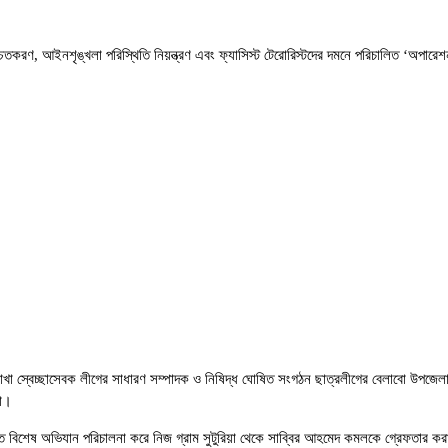
িশ্চিতকরণ, আইনশৃঙ্খলা পরিস্থিতি নিয়ন্ত্রণ এবং ফ্যাসিস্ট টেরোরিস্টদের দমনে পরিচালিত ‘
াখা স্বেচ্ছাসেবক লীগের সাধারণ সম্পাদক ও নিষিদ্ধ ঘোষিত সংগঠন ছাত্রলীগের বেলাবো উপজে
য়া।
তে বিশেষ অভিযান পরিচালনা করে নিজ গ্রাম সুটুরিয়া থেকে সাব্বির আহমেদ কমলকে গ্রেফতার ক