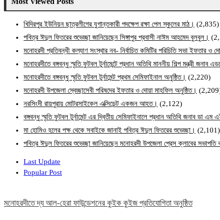
Most Viewed Posts
খিদিরপুর ইউনিয়ন ছাত্রলীগের যুগান্তকারী পদক্ষেপ রক্ষা পেল স্কুলের মাঠ।
(2,835)
পবিত্র ঈদুল ফিতরের শুভেচ্ছা জানিয়েছেন সিঙ্গাপুর প্রবাসী নাঈম আহমেদ বুলবুল।
(2
মনোহরদী প্রতিবন্ধী কল্যাণ সংস্থার নব- নির্বাচিত কমিটির পরিচিতি সভা ইফতার ও দো
মনোহরদীতে বঙ্গবন্ধু স্মৃতি ফুটবল টুর্নামেন্টে প্রধান অতিথি মাননীয় শিল্প মন্ত্রী জনা
মনোহরদীতে বঙ্গবন্ধু স্মৃতি ফুটবল টুর্নামেন্ট প্রথম সেমিফাইনাল অনুষ্ঠিত।
(2,220)
মনোহরদী উপজেলা স্বেচ্ছাসেবী পরিষদের ইফতার ও দোয়া মাহফিল অনুষ্ঠিত।
(2,209
নরসিংদী রায়পুরায় মোটরসাইকেল এক্সিডেন্ট একজন আহত।
(2,122)
বঙ্গবন্ধু স্মৃতি ফুটবল টুর্নামেন্ট এর দ্বিতীয় সেমিফাইনালে প্রধান অতিথি জনাব ডা এ
মা হোমিও হলের পক্ষ থেকে সবাইকে জানাই পবিত্র ঈদুল ফিতরের শুভেচ্ছা।
(2,101)
পবিত্র ঈদুল ফিতরের শুভেচ্ছা জানিয়েছেন মনোহরদী উপজেলা প্রেস ক্লাবের সভাপত
Last Update
Popular Post
মনোহরদীতে দ্য আল-হেরা ফাউন্ডেশনের কুইক কুইজ প্রতিযোগিতা অনুষ্ঠিত