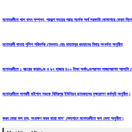
মনোহরদীতে খাল খনন সম্পন্ন, প্রকল্প ব্যয়ের প্রায় অর্ধেক অর্থ সরকারি কোষাগারে ফেরত দ
মনোহরদী থানায় পুলিশ পরিদর্শক (তদন্ত) মোঃ মাহতাবুর রহমানের বিদায় সংবর্ধনা অনুষ্ঠিত
মনোহরদীতে ১ বছরের কারাদণ্ড ও ৯৭ হাজার ৪০০ টাকা অর্থদণ্ডপ্রাপ্ত সাজাপ্রাপ্ত আসামি গ
মনোহরদীতে সাগরদী বাইপাস সড়কে খিদিরপুর ইউনিয়ন ছাত্রদলের বৃক্ষরোপণ কর্মসূচি অনুষ্ঠিত।
করব মোরা ফল চাষ, সংরক্ষণ করব বারো মাস’ স্লোগানে মনোহরদীতে ফল মেলা অনুষ্ঠিত।