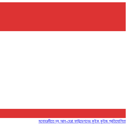
মনোহরদীতে দ্য আল-হেরা ফাউন্ডেশনের কুইক কুইজ প্রতিযোগিতা অনুষ্ঠিত