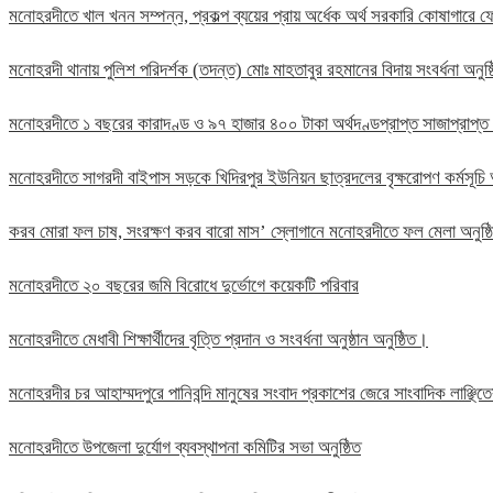
মনোহরদীতে খাল খনন সম্পন্ন, প্রকল্প ব্যয়ের প্রায় অর্ধেক অর্থ সরকারি কোষাগার
মনোহরদী থানায় পুলিশ পরিদর্শক (তদন্ত) মোঃ মাহতাবুর রহমানের বিদায় সংবর্ধনা অনুষ্
মনোহরদীতে ১ বছরের কারাদণ্ড ও ৯৭ হাজার ৪০০ টাকা অর্থদণ্ডপ্রাপ্ত সাজাপ্রাপ্ত
মনোহরদীতে সাগরদী বাইপাস সড়কে খিদিরপুর ইউনিয়ন ছাত্রদলের বৃক্ষরোপণ কর্মসূচি 
করব মোরা ফল চাষ, সংরক্ষণ করব বারো মাস’ স্লোগানে মনোহরদীতে ফল মেলা অনুষ্
মনোহরদীতে ২০ বছরের জমি বিরোধে দুর্ভোগে কয়েকটি পরিবার
মনোহরদীতে মেধাবী শিক্ষার্থীদের বৃত্তি প্রদান ও সংবর্ধনা অনুষ্ঠান অনুষ্ঠিত।
মনোহরদীর চর আহাম্মদপুরে পানিবন্দি মানুষের সংবাদ প্রকাশের জেরে সাংবাদিক লাঞ্ছ
মনোহরদীতে উপজেলা দুর্যোগ ব্যবস্থাপনা কমিটির সভা অনুষ্ঠিত