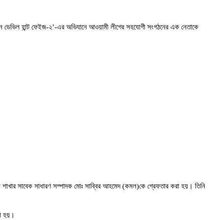
অপারেশন ডেভিল হান্ট ফেইজ-২’-এর অভিযানে আওয়ামী লীগের সহযোগী সংগঠনের এক নেতাকে
লা শাখার সাবেক সাধারণ সম্পাদক মোঃ সাব্বির আহমেদ (কমল)কে গ্রেফতার করা হয়। তিনি
রা হয়।