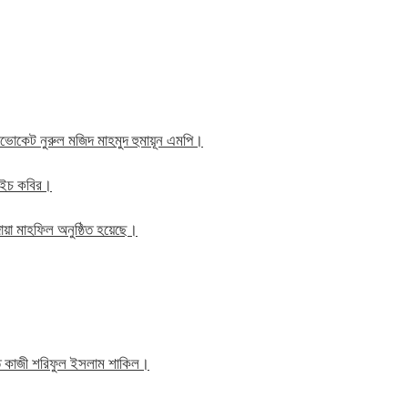
াব এডভোকেট নুরুল মজিদ মাহমুদ হুমায়ূন এমপি।
ম এইচ কবির।
য়া মাহফিল অনুষ্ঠিত হয়েছে।
তি কাজী শরিফুল ইসলাম শাকিল।