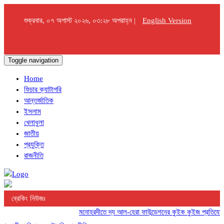
শুক্রবার, ০৭ অগাস্ট ২০২৬, ০৩:২৮ অপরাহ্ন |
English Version
Toggle navigation
Home
ফিচার ক্যাটাগরি
আন্তর্জাতিক
ইসলাম
খেলাধুলা
জাতীয়
প্রযুক্তি
রাজনীতি
ব্রেকিং নিউজঃ
মনোহরদীতে দ্য আল-হেরা ফাউন্ডেশনের কুইক কুইজ প্রতিযোগিতা অ