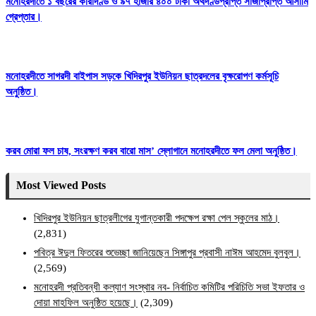
মনোহরদীতে ১ বছরের কারাদণ্ড ও ৯৭ হাজার ৪০০ টাকা অর্থদণ্ডপ্রাপ্ত সাজাপ্রাপ্ত আসামি
গ্রেপ্তার।
মনোহরদীতে সাগরদী বাইপাস সড়কে খিদিরপুর ইউনিয়ন ছাত্রদলের বৃক্ষরোপণ কর্মসূচি
অনুষ্ঠিত।
করব মোরা ফল চাষ, সংরক্ষণ করব বারো মাস’ স্লোগানে মনোহরদীতে ফল মেলা অনুষ্ঠিত।
Most Viewed Posts
খিদিরপুর ইউনিয়ন ছাত্রলীগের যুগান্তকারী পদক্ষেপ রক্ষা পেল স্কুলের মাঠ।
(2,831)
পবিত্র ঈদুল ফিতরের শুভেচ্ছা জানিয়েছেন সিঙ্গাপুর প্রবাসী নাঈম আহমেদ বুলবুল।
(2,569)
মনোহরদী প্রতিবন্ধী কল্যাণ সংস্থার নব- নির্বাচিত কমিটির পরিচিতি সভা ইফতার ও
দোয়া মাহফিল অনুষ্ঠিত হয়েছে।
(2,309)