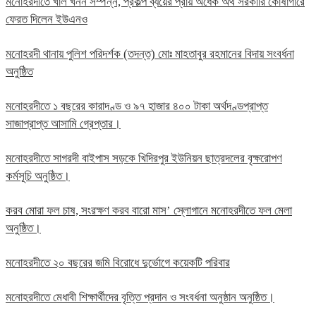
মনোহরদীতে খাল খনন সম্পন্ন, প্রকল্প ব্যয়ের প্রায় অর্ধেক অর্থ সরকারি কোষাগারে
ফেরত দিলেন ইউএনও
মনোহরদী থানায় পুলিশ পরিদর্শক (তদন্ত) মোঃ মাহতাবুর রহমানের বিদায় সংবর্ধনা
অনুষ্ঠিত
মনোহরদীতে ১ বছরের কারাদণ্ড ও ৯৭ হাজার ৪০০ টাকা অর্থদণ্ডপ্রাপ্ত
সাজাপ্রাপ্ত আসামি গ্রেপ্তার।
মনোহরদীতে সাগরদী বাইপাস সড়কে খিদিরপুর ইউনিয়ন ছাত্রদলের বৃক্ষরোপণ
কর্মসূচি অনুষ্ঠিত।
করব মোরা ফল চাষ, সংরক্ষণ করব বারো মাস’ স্লোগানে মনোহরদীতে ফল মেলা
অনুষ্ঠিত।
মনোহরদীতে ২০ বছরের জমি বিরোধে দুর্ভোগে কয়েকটি পরিবার
মনোহরদীতে মেধাবী শিক্ষার্থীদের বৃত্তি প্রদান ও সংবর্ধনা অনুষ্ঠান অনুষ্ঠিত।