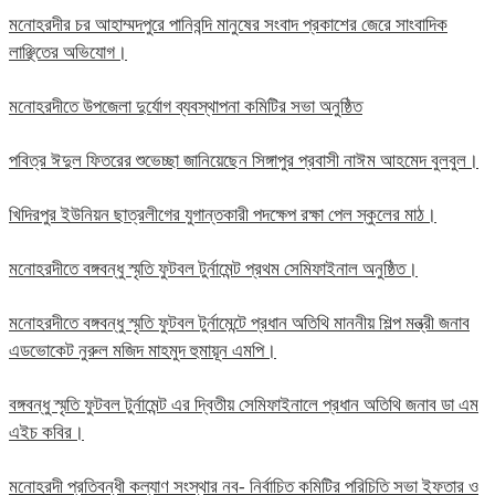
মনোহরদীর চর আহাম্মদপুরে পানিবন্দি মানুষের সংবাদ প্রকাশের জেরে সাংবাদিক
লাঞ্ছিতের অভিযোগ।
মনোহরদীতে উপজেলা দুর্যোগ ব্যবস্থাপনা কমিটির সভা অনুষ্ঠিত
পবিত্র ঈদুল ফিতরের শুভেচ্ছা জানিয়েছেন সিঙ্গাপুর প্রবাসী নাঈম আহমেদ বুলবুল।
খিদিরপুর ইউনিয়ন ছাত্রলীগের যুগান্তকারী পদক্ষেপ রক্ষা পেল স্কুলের মাঠ।
মনোহরদীতে বঙ্গবন্ধু স্মৃতি ফুটবল টুর্নামেন্ট প্রথম সেমিফাইনাল অনুষ্ঠিত।
মনোহরদীতে বঙ্গবন্ধু স্মৃতি ফুটবল টুর্নামেন্টে প্রধান অতিথি মাননীয় শিল্প মন্ত্রী জনাব
এডভোকেট নুরুল মজিদ মাহমুদ হুমায়ূন এমপি।
বঙ্গবন্ধু স্মৃতি ফুটবল টুর্নামেন্ট এর দ্বিতীয় সেমিফাইনালে প্রধান অতিথি জনাব ডা এম
এইচ কবির।
মনোহরদী প্রতিবন্ধী কল্যাণ সংস্থার নব- নির্বাচিত কমিটির পরিচিতি সভা ইফতার ও