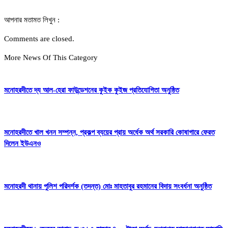
আপনার মতামত লিখুন :
Comments are closed.
More News Of This Category
মনোহরদীতে দ্য আল-হেরা ফাউন্ডেশনের কুইক কুইজ প্রতিযোগিতা অনুষ্ঠিত
মনোহরদীতে খাল খনন সম্পন্ন, প্রকল্প ব্যয়ের প্রায় অর্ধেক অর্থ সরকারি কোষাগারে ফেরত
দিলেন ইউএনও
মনোহরদী থানায় পুলিশ পরিদর্শক (তদন্ত) মোঃ মাহতাবুর রহমানের বিদায় সংবর্ধনা অনুষ্ঠিত