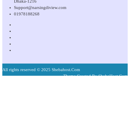
Dhaka-1216
Support@narsingdiview.com
01978188268
All rights reserved © 2025 Shebahost.Com
Theme Created By ShebaHost.Com