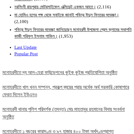
নরসিংদী রায়পুরায় মোটরসাইকেল এক্সিডেন্ট একজন আহত।
(2,116)
মা হোমিও হলের পক্ষ থেকে সবাইকে জানাই পবিত্র ঈদুল ফিতরের শুভেচ্ছা।
(2,100)
পবিত্র ঈদুল ফিতরের শুভেচ্ছা জানিয়েছেন মনোহরদী উপজেলা প্রেস ক্লাবের সভাপতি
কাজী শরিফুল ইসলাম শাকিল।
(1,953)
Last Update
Popular Post
মনোহরদীতে দ্য আল-হেরা ফাউন্ডেশনের কুইক কুইজ প্রতিযোগিতা অনুষ্ঠিত
মনোহরদীতে খাল খনন সম্পন্ন, প্রকল্প ব্যয়ের প্রায় অর্ধেক অর্থ সরকারি কোষাগারে
ফেরত দিলেন ইউএনও
মনোহরদী থানায় পুলিশ পরিদর্শক (তদন্ত) মোঃ মাহতাবুর রহমানের বিদায় সংবর্ধনা
অনুষ্ঠিত
মনোহরদীতে ১ বছরের কারাদণ্ড ও ৯৭ হাজার ৪০০ টাকা অর্থদণ্ডপ্রাপ্ত