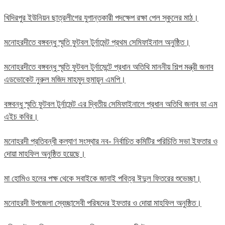
খিদিরপুর ইউনিয়ন ছাত্রলীগের যুগান্তকারী পদক্ষেপ রক্ষা পেল স্কুলের মাঠ।
মনোহরদীতে বঙ্গবন্ধু স্মৃতি ফুটবল টুর্নামেন্ট প্রথম সেমিফাইনাল অনুষ্ঠিত।
মনোহরদীতে বঙ্গবন্ধু স্মৃতি ফুটবল টুর্নামেন্টে প্রধান অতিথি মাননীয় শিল্প মন্ত্রী জনাব
এডভোকেট নুরুল মজিদ মাহমুদ হুমায়ূন এমপি।
বঙ্গবন্ধু স্মৃতি ফুটবল টুর্নামেন্ট এর দ্বিতীয় সেমিফাইনালে প্রধান অতিথি জনাব ডা এম
এইচ কবির।
মনোহরদী প্রতিবন্ধী কল্যাণ সংস্থার নব- নির্বাচিত কমিটির পরিচিতি সভা ইফতার ও
দোয়া মাহফিল অনুষ্ঠিত হয়েছে।
মা হোমিও হলের পক্ষ থেকে সবাইকে জানাই পবিত্র ঈদুল ফিতরের শুভেচ্ছা।
মনোহরদী উপজেলা স্বেচ্ছাসেবী পরিষদের ইফতার ও দোয়া মাহফিল অনুষ্ঠিত।