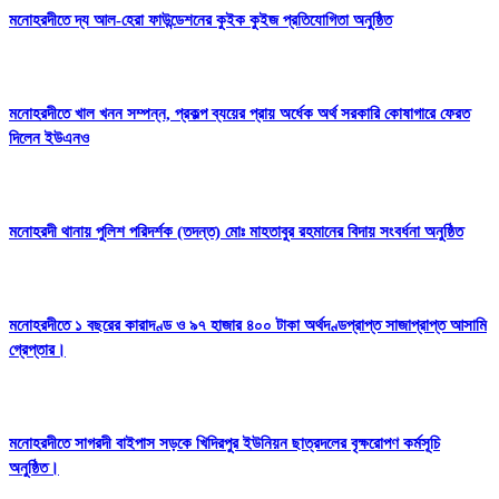
মনোহরদীতে দ্য আল-হেরা ফাউন্ডেশনের কুইক কুইজ প্রতিযোগিতা অনুষ্ঠিত
মনোহরদীতে খাল খনন সম্পন্ন, প্রকল্প ব্যয়ের প্রায় অর্ধেক অর্থ সরকারি কোষাগারে ফেরত
দিলেন ইউএনও
মনোহরদী থানায় পুলিশ পরিদর্শক (তদন্ত) মোঃ মাহতাবুর রহমানের বিদায় সংবর্ধনা অনুষ্ঠিত
মনোহরদীতে ১ বছরের কারাদণ্ড ও ৯৭ হাজার ৪০০ টাকা অর্থদণ্ডপ্রাপ্ত সাজাপ্রাপ্ত আসামি
গ্রেপ্তার।
মনোহরদীতে সাগরদী বাইপাস সড়কে খিদিরপুর ইউনিয়ন ছাত্রদলের বৃক্ষরোপণ কর্মসূচি
অনুষ্ঠিত।