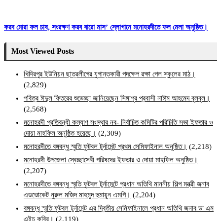
করব মোরা ফল চাষ, সংরক্ষণ করব বারো মাস’ স্লোগানে মনোহরদীতে ফল মেলা অনুষ্ঠিত।
Most Viewed Posts
খিদিরপুর ইউনিয়ন ছাত্রলীগের যুগান্তকারী পদক্ষেপ রক্ষা পেল স্কুলের মাঠ।
(2,829)
পবিত্র ঈদুল ফিতরের শুভেচ্ছা জানিয়েছেন সিঙ্গাপুর প্রবাসী নাঈম আহমেদ বুলবুল।
(2,568)
মনোহরদী প্রতিবন্ধী কল্যাণ সংস্থার নব- নির্বাচিত কমিটির পরিচিতি সভা ইফতার ও
দোয়া মাহফিল অনুষ্ঠিত হয়েছে।
(2,309)
মনোহরদীতে বঙ্গবন্ধু স্মৃতি ফুটবল টুর্নামেন্ট প্রথম সেমিফাইনাল অনুষ্ঠিত।
(2,218)
মনোহরদী উপজেলা স্বেচ্ছাসেবী পরিষদের ইফতার ও দোয়া মাহফিল অনুষ্ঠিত।
(2,207)
মনোহরদীতে বঙ্গবন্ধু স্মৃতি ফুটবল টুর্নামেন্টে প্রধান অতিথি মাননীয় শিল্প মন্ত্রী জনাব
এডভোকেট নুরুল মজিদ মাহমুদ হুমায়ূন এমপি।
(2,204)
বঙ্গবন্ধু স্মৃতি ফুটবল টুর্নামেন্ট এর দ্বিতীয় সেমিফাইনালে প্রধান অতিথি জনাব ডা এম
এইচ কবির।
(2,119)