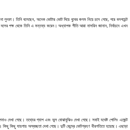
সামিনা লুৎফা। তিনি বলেছেন, অনেক ভোটার ভোট দিয়ে বুথের কলম নিয়ে চলে গেছে, পরে বলপয়েন্ট
েক্ষক দলের পক্ষ থেকে তিনি এ মন্তব্য করেন। অধ্যাপক গীতি আরা নাসরিন জানান, নির্বাচনে এখন
াপনাও দেখা গেছে। তথ্যের গ্যাপ এবং ভুল বোঝাবুঝিও দেখা গেছে। সবাই যথেষ্ট পোলিং এজেন্ট
িছু কিছু যায়গায় অস্বচ্ছতা দেখা গেছে। দুটি কেন্দ্রে ভোটগ্রহণ ধীরগতিতে হয়েছে। এছাড়া