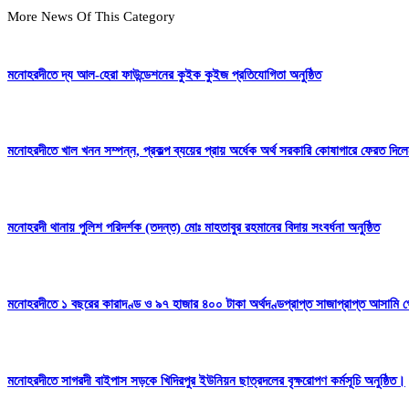
More News Of This Category
মনোহরদীতে দ্য আল-হেরা ফাউন্ডেশনের কুইক কুইজ প্রতিযোগিতা অনুষ্ঠিত
মনোহরদীতে খাল খনন সম্পন্ন, প্রকল্প ব্যয়ের প্রায় অর্ধেক অর্থ সরকারি কোষাগারে ফেরত দ
মনোহরদী থানায় পুলিশ পরিদর্শক (তদন্ত) মোঃ মাহতাবুর রহমানের বিদায় সংবর্ধনা অনুষ্ঠিত
মনোহরদীতে ১ বছরের কারাদণ্ড ও ৯৭ হাজার ৪০০ টাকা অর্থদণ্ডপ্রাপ্ত সাজাপ্রাপ্ত আসামি গ
মনোহরদীতে সাগরদী বাইপাস সড়কে খিদিরপুর ইউনিয়ন ছাত্রদলের বৃক্ষরোপণ কর্মসূচি অনুষ্ঠিত।