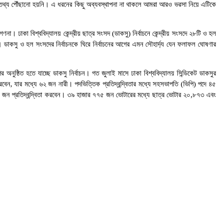
র্থ তথ্য পৌঁছানো হয়নি। এ ধরনের কিছু অব্যবস্থাপনা না থাকলে আমরা আরও ভরসা নিয়ে এটিকে
া। ঢাকা বিশ্ববিদ্যালয় কেন্দ্রীয় ছাত্র সংসদ (ডাকসু) নির্বাচনে কেন্দ্রীয় সংসদে ২৮টি ও হল
র্বাচন। ডাকসু ও হল সংসদের নির্বাচনকে ঘিরে নির্বাচনের আগের এমন সৌহার্দ্য যেন ফলাফল ঘোষণার
ুষ্ঠিত হতে যাচ্ছে ডাকসু নির্বাচন। গত জুলাই মাসে ঢাকা বিশ্ববিদ্যালয় সিন্ডিকেট ডাকসুর
বেন, যার মধ্যে ৬২ জন নারী। পদভিত্তিক প্রতিদ্বন্দ্বিতার মধ্যে সহসভাপতি (ভিপি) পদে ৪৫
৪ জন প্রতিদ্বন্দ্বিতা করবেন। ৩৯ হাজার ৭৭৫ জন ভোটারের মধ্যে ছাত্র ভোটার ২০,৮৭৩ এবং