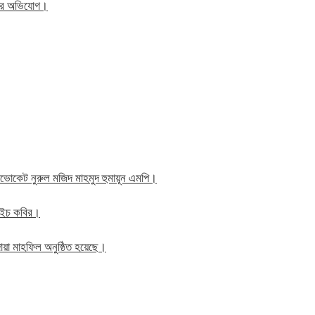
িতের অভিযোগ।
াব এডভোকেট নুরুল মজিদ মাহমুদ হুমায়ূন এমপি।
ম এইচ কবির।
য়া মাহফিল অনুষ্ঠিত হয়েছে।