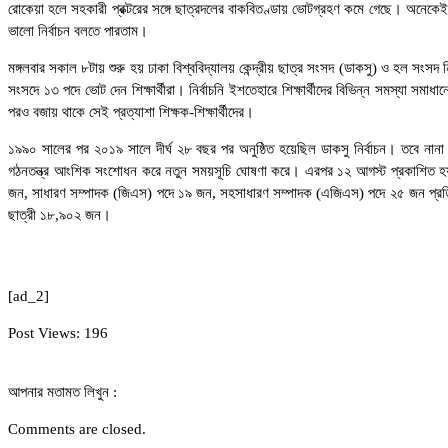
রোকেয়া হলে সহকারী প্রক্টরের সঙ্গে ছাত্রদলের বাকবিতণ্ডায় ভোটগ্রহণ কমে গেছে। অনেকে
ভালো নির্বাচন বলতে পারতাম।
মঙ্গলবার সকাল ৮টায় শুরু হয় ঢাকা বিশ্ববিদ্যালয় কেন্দ্রীয় ছাত্র সংসদ (ডাকসু) ও হল সংসদ 
সংসদে ১৩ পদে ভোট দেন শিক্ষার্থীরা। নির্বাচনি ইশতেহারে শিক্ষার্থীদের বিভিন্ন সমস্যা সমাধ
পরও বজায় থাকে সেই প্রত্যাশা শিক্ষক-শিক্ষার্থীদের।
১৯৯০ সালের পর ২০১৯ সালে দীর্ঘ ২৮ বছর পর অনুষ্ঠিত হয়েছিল ডাকসু নির্বাচন। তবে নানা অ
গঠনতন্ত্র আংশিক সংশোধন করে নতুন সময়সূচি ঘোষণা করে। এরপর ১২ আগস্ট প্রকাশিত হয় চূড়ান
জন, সাধারণ সম্পাদক (জিএস) পদে ১৯ জন, সহসাধারণ সম্পাদক (এজিএস) পদে ২৫ জন প্রতিদ্ব
ছাত্রী ১৮,৯০২ জন।
[ad_2]
Post Views:
196
আপনার মতামত লিখুন :
Comments are closed.