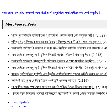
করব মোরা ফল চাষ, সংরক্ষণ করব বারো মাস’ স্লোগানে মনোহরদীতে ফল মেলা অনুষ্ঠিত।
Most Viewed Posts
খিদিরপুর ইউনিয়ন ছাত্রলীগের যুগান্তকারী পদক্ষেপ রক্ষা পেল স্কুলের মাঠ।
(2,829)
পবিত্র ঈদুল ফিতরের শুভেচ্ছা জানিয়েছেন সিঙ্গাপুর প্রবাসী নাঈম আহমেদ বুলবুল।
(2
মনোহরদী প্রতিবন্ধী কল্যাণ সংস্থার নব- নির্বাচিত কমিটির পরিচিতি সভা ইফতার ও দো
মনোহরদীতে বঙ্গবন্ধু স্মৃতি ফুটবল টুর্নামেন্ট প্রথম সেমিফাইনাল অনুষ্ঠিত।
(2,218)
মনোহরদী উপজেলা স্বেচ্ছাসেবী পরিষদের ইফতার ও দোয়া মাহফিল অনুষ্ঠিত।
(2,207
মনোহরদীতে বঙ্গবন্ধু স্মৃতি ফুটবল টুর্নামেন্টে প্রধান অতিথি মাননীয় শিল্প মন্ত্রী জনা
বঙ্গবন্ধু স্মৃতি ফুটবল টুর্নামেন্ট এর দ্বিতীয় সেমিফাইনালে প্রধান অতিথি জনাব ডা এ
নরসিংদী রায়পুরায় মোটরসাইকেল এক্সিডেন্ট একজন আহত।
(2,116)
মা হোমিও হলের পক্ষ থেকে সবাইকে জানাই পবিত্র ঈদুল ফিতরের শুভেচ্ছা।
(2,100)
পবিত্র ঈদুল ফিতরের শুভেচ্ছা জানিয়েছেন মনোহরদী উপজেলা প্রেস ক্লাবের সভাপত
Last Update