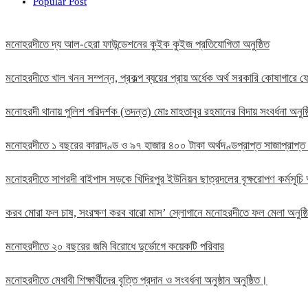
Popular Post
মনোহরদীতে দ্য আল-হেরা ফাউন্ডেশনের কুইক কুইজ প্রতিযোগিতা অনুষ্ঠিত
মনোহরদীতে খাল খনন সম্পন্ন, প্রকল্প ব্যয়ের প্রায় অর্ধেক অর্থ সরকারি কোষাগার
মনোহরদী থানায় পুলিশ পরিদর্শক (তদন্ত) মোঃ মাহতাবুর রহমানের বিদায় সংবর্ধনা অনুষ্
মনোহরদীতে ১ বছরের কারাদণ্ড ও ৯৭ হাজার ৪০০ টাকা অর্থদণ্ডপ্রাপ্ত সাজাপ্রাপ্ত
মনোহরদীতে সাগরদী বাইপাস সড়কে খিদিরপুর ইউনিয়ন ছাত্রদলের বৃক্ষরোপণ কর্মসূচি 
করব মোরা ফল চাষ, সংরক্ষণ করব বারো মাস’ স্লোগানে মনোহরদীতে ফল মেলা অনুষ্
মনোহরদীতে ২০ বছরের জমি বিরোধে দুর্ভোগে কয়েকটি পরিবার
মনোহরদীতে মেধাবী শিক্ষার্থীদের বৃত্তি প্রদান ও সংবর্ধনা অনুষ্ঠান অনুষ্ঠিত।