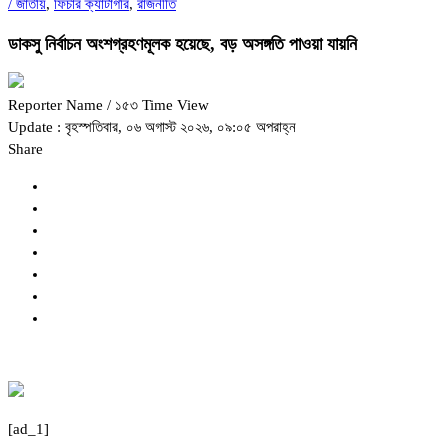
/
জাতীয়
,
ফিচার ক্যাটাগরি
,
রাজনীতি
ডাকসু নির্বাচন অংশগ্রহণমূলক হয়েছে, বড় অসঙ্গতি পাওয়া যায়নি
Reporter Name
/ ১৫৩ Time View
Update : বৃহস্পতিবার, ০৬ অগাস্ট ২০২৬, ০৯:০৫ অপরাহ্ন
Share
[ad_1]