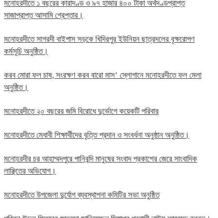
মনোহরদীতে ১ বছরের কারাদণ্ড ও ৯৭ হাজার ৪০০ টাকা অর্থদণ্ডপ্রাপ্ত
সাজাপ্রাপ্ত আসামি গ্রেপ্তার।
মনোহরদীতে সাগরদী বাইপাস সড়কে খিদিরপুর ইউনিয়ন ছাত্রদলের বৃক্ষরোপণ
কর্মসূচি অনুষ্ঠিত।
করব মোরা ফল চাষ, সংরক্ষণ করব বারো মাস’ স্লোগানে মনোহরদীতে ফল মেলা
অনুষ্ঠিত।
মনোহরদীতে ২০ বছরের জমি বিরোধে দুর্ভোগে কয়েকটি পরিবার
মনোহরদীতে মেধাবী শিক্ষার্থীদের বৃত্তি প্রদান ও সংবর্ধনা অনুষ্ঠান অনুষ্ঠিত।
মনোহরদীর চর আহাম্মদপুরে পানিবন্দি মানুষের সংবাদ প্রকাশের জেরে সাংবাদিক
লাঞ্ছিতের অভিযোগ।
মনোহরদীতে উপজেলা দুর্যোগ ব্যবস্থাপনা কমিটির সভা অনুষ্ঠিত