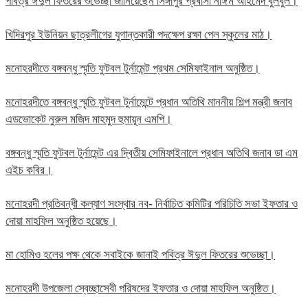
পবিত্র ঈদুল ফিতরের শুভেচ্ছা জানিয়েছেন সিঙ্গাপুর প্রবাসী নাঈম আহমেদ বুলবুল।
খিদিরপুর ইউনিয়ন ছাত্রলীগের যুগান্তকারী পদক্ষেপ রক্ষা পেল স্কুলের মাঠ।
মনোহরদীতে বঙ্গবন্ধু স্মৃতি ফুটবল টুর্নামেন্ট প্রথম সেমিফাইনাল অনুষ্ঠিত।
মনোহরদীতে বঙ্গবন্ধু স্মৃতি ফুটবল টুর্নামেন্টে প্রধান অতিথি মাননীয় শিল্প মন্ত্রী জনাব
এডভোকেট নুরুল মজিদ মাহমুদ হুমায়ূন এমপি।
বঙ্গবন্ধু স্মৃতি ফুটবল টুর্নামেন্ট এর দ্বিতীয় সেমিফাইনালে প্রধান অতিথি জনাব ডা এম
এইচ কবির।
মনোহরদী প্রতিবন্ধী কল্যাণ সংস্থার নব- নির্বাচিত কমিটির পরিচিতি সভা ইফতার ও
দোয়া মাহফিল অনুষ্ঠিত হয়েছে।
মা হোমিও হলের পক্ষ থেকে সবাইকে জানাই পবিত্র ঈদুল ফিতরের শুভেচ্ছা।
মনোহরদী উপজেলা স্বেচ্ছাসেবী পরিষদের ইফতার ও দোয়া মাহফিল অনুষ্ঠিত।