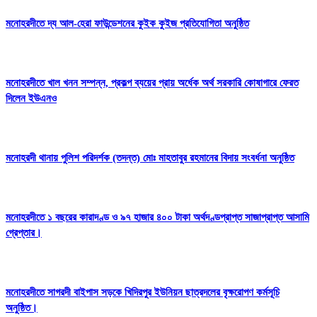
মনোহরদীতে দ্য আল-হেরা ফাউন্ডেশনের কুইক কুইজ প্রতিযোগিতা অনুষ্ঠিত
মনোহরদীতে খাল খনন সম্পন্ন, প্রকল্প ব্যয়ের প্রায় অর্ধেক অর্থ সরকারি কোষাগারে ফেরত
দিলেন ইউএনও
মনোহরদী থানায় পুলিশ পরিদর্শক (তদন্ত) মোঃ মাহতাবুর রহমানের বিদায় সংবর্ধনা অনুষ্ঠিত
মনোহরদীতে ১ বছরের কারাদণ্ড ও ৯৭ হাজার ৪০০ টাকা অর্থদণ্ডপ্রাপ্ত সাজাপ্রাপ্ত আসামি
গ্রেপ্তার।
মনোহরদীতে সাগরদী বাইপাস সড়কে খিদিরপুর ইউনিয়ন ছাত্রদলের বৃক্ষরোপণ কর্মসূচি
অনুষ্ঠিত।