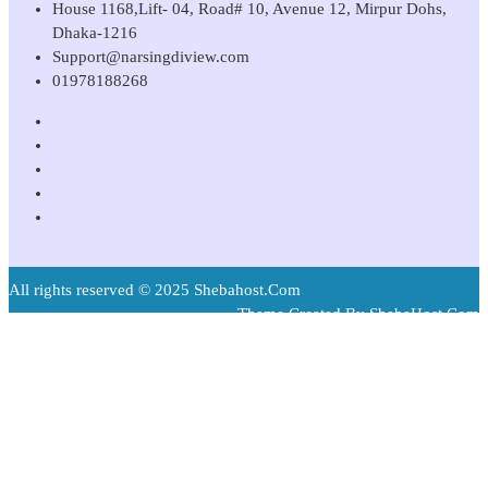
House 1168,Lift- 04, Road# 10, Avenue 12, Mirpur Dohs,
Dhaka-1216
Support@narsingdiview.com
01978188268
All rights reserved © 2025 Shebahost.Com
Theme Created By ShebaHost.Com