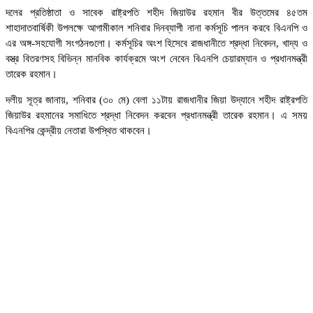
দলের প্রতিষ্ঠাতা ও সাবেক রাষ্ট্রপতি শহীদ জিয়াউর রহমান বীর উত্তমের ৪৫তম
শাহাদাতবার্ষিকী উপলক্ষে আগামীকাল শনিবার দিনব্যাপী নানা কর্মসূচি পালন করবে বিএনপি ও
এর অঙ্গ-সহযোগী সংগঠনগুলো। কর্মসূচির অংশ হিসেবে রাজধানীতে শ্রদ্ধা নিবেদন, খাদ্য ও
বস্ত্র বিতরণসহ বিভিন্ন মানবিক কার্যক্রমে অংশ নেবেন বিএনপি চেয়ারম্যান ও প্রধানমন্ত্রী
তারেক রহমান।
দলীয় সূত্র জানায়, শনিবার (৩০ মে) বেলা ১১টায় রাজধানীর জিয়া উদ্যানে শহীদ রাষ্ট্রপতি
জিয়াউর রহমানের সমাধিতে শ্রদ্ধা নিবেদন করবেন প্রধানমন্ত্রী তারেক রহমান। এ সময়
বিএনপির কেন্দ্রীয় নেতারা উপস্থিত থাকবেন।