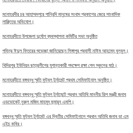
মনোহরদীর চর আহাম্মদপুরে পানিবন্দি মানুষের সংবাদ প্রকাশের জেরে সাংবাদিক
লাঞ্ছিতের অভিযোগ।
মনোহরদীতে উপজেলা দুর্যোগ ব্যবস্থাপনা কমিটির সভা অনুষ্ঠিত
পবিত্র ঈদুল ফিতরের শুভেচ্ছা জানিয়েছেন সিঙ্গাপুর প্রবাসী নাঈম আহমেদ বুলবুল।
খিদিরপুর ইউনিয়ন ছাত্রলীগের যুগান্তকারী পদক্ষেপ রক্ষা পেল স্কুলের মাঠ।
মনোহরদীতে বঙ্গবন্ধু স্মৃতি ফুটবল টুর্নামেন্ট প্রথম সেমিফাইনাল অনুষ্ঠিত।
মনোহরদীতে বঙ্গবন্ধু স্মৃতি ফুটবল টুর্নামেন্টে প্রধান অতিথি মাননীয় শিল্প মন্ত্রী জনাব
এডভোকেট নুরুল মজিদ মাহমুদ হুমায়ূন এমপি।
বঙ্গবন্ধু স্মৃতি ফুটবল টুর্নামেন্ট এর দ্বিতীয় সেমিফাইনালে প্রধান অতিথি জনাব ডা এম
এইচ কবির।