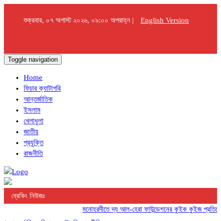
শুক্রবার, ০৭ অগাস্ট ২০২৬, ০৯:০০ অপরাহ্ন |
English Version
Toggle navigation
Home
ফিচার ক্যাটাগরি
আন্তর্জাতিক
ইসলাম
খেলাধুলা
জাতীয়
প্রযুক্তি
রাজনীতি
ব্রেকিং নিউজঃ
মনোহরদীতে দ্য আল-হেরা ফাউন্ডেশনের কুইক কুইজ প্রতিযোগিতা