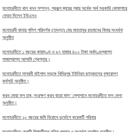
মনোহরদীতে খাল খনন সম্পন্ন, প্রকল্প ব্যয়ের প্রায় অর্ধেক অর্থ সরকারি কোষাগারে
ফেরত দিলেন ইউএনও
মনোহরদী থানায় পুলিশ পরিদর্শক (তদন্ত) মোঃ মাহতাবুর রহমানের বিদায় সংবর্ধনা
অনুষ্ঠিত
মনোহরদীতে ১ বছরের কারাদণ্ড ও ৯৭ হাজার ৪০০ টাকা অর্থদণ্ডপ্রাপ্ত
সাজাপ্রাপ্ত আসামি গ্রেপ্তার।
মনোহরদীতে সাগরদী বাইপাস সড়কে খিদিরপুর ইউনিয়ন ছাত্রদলের বৃক্ষরোপণ
কর্মসূচি অনুষ্ঠিত।
করব মোরা ফল চাষ, সংরক্ষণ করব বারো মাস’ স্লোগানে মনোহরদীতে ফল মেলা
অনুষ্ঠিত।
মনোহরদীতে ২০ বছরের জমি বিরোধে দুর্ভোগে কয়েকটি পরিবার
মনোহরদীতে মেধাবী শিক্ষার্থীদের বৃত্তি প্রদান ও সংবর্ধনা অনুষ্ঠান অনুষ্ঠিত।