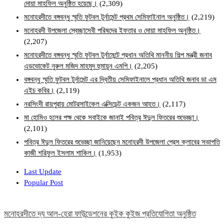
দোয়া মাহফিল অনুষ্ঠিত হয়েছে।
(2,309)
মনোহরদীতে বঙ্গবন্ধু স্মৃতি ফুটবল টুর্নামেন্ট প্রথম সেমিফাইনাল অনুষ্ঠিত।
(2,219)
মনোহরদী উপজেলা স্বেচ্ছাসেবী পরিষদের ইফতার ও দোয়া মাহফিল অনুষ্ঠিত।
(2,207)
মনোহরদীতে বঙ্গবন্ধু স্মৃতি ফুটবল টুর্নামেন্টে প্রধান অতিথি মাননীয় শিল্প মন্ত্রী জনাব
এডভোকেট নুরুল মজিদ মাহমুদ হুমায়ূন এমপি।
(2,205)
বঙ্গবন্ধু স্মৃতি ফুটবল টুর্নামেন্ট এর দ্বিতীয় সেমিফাইনালে প্রধান অতিথি জনাব ডা এম
এইচ কবির।
(2,119)
নরসিংদী রায়পুরায় মোটরসাইকেল এক্সিডেন্ট একজন আহত।
(2,117)
মা হোমিও হলের পক্ষ থেকে সবাইকে জানাই পবিত্র ঈদুল ফিতরের শুভেচ্ছা।
(2,101)
পবিত্র ঈদুল ফিতরের শুভেচ্ছা জানিয়েছেন মনোহরদী উপজেলা প্রেস ক্লাবের সভাপতি
কাজী শরিফুল ইসলাম শাকিল।
(1,953)
Last Update
Popular Post
মনোহরদীতে দ্য আল-হেরা ফাউন্ডেশনের কুইক কুইজ প্রতিযোগিতা অনুষ্ঠিত