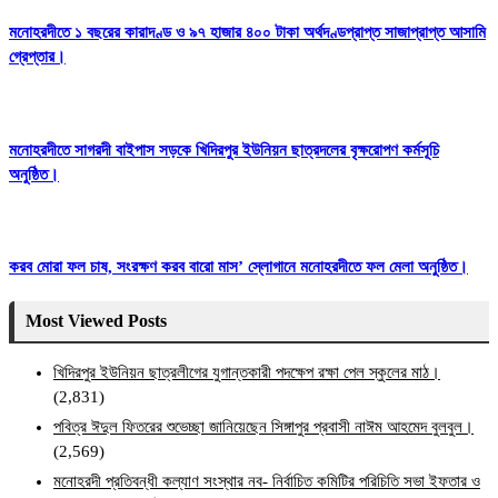
মনোহরদীতে ১ বছরের কারাদণ্ড ও ৯৭ হাজার ৪০০ টাকা অর্থদণ্ডপ্রাপ্ত সাজাপ্রাপ্ত আসামি
গ্রেপ্তার।
মনোহরদীতে সাগরদী বাইপাস সড়কে খিদিরপুর ইউনিয়ন ছাত্রদলের বৃক্ষরোপণ কর্মসূচি
অনুষ্ঠিত।
করব মোরা ফল চাষ, সংরক্ষণ করব বারো মাস’ স্লোগানে মনোহরদীতে ফল মেলা অনুষ্ঠিত।
Most Viewed Posts
খিদিরপুর ইউনিয়ন ছাত্রলীগের যুগান্তকারী পদক্ষেপ রক্ষা পেল স্কুলের মাঠ।
(2,831)
পবিত্র ঈদুল ফিতরের শুভেচ্ছা জানিয়েছেন সিঙ্গাপুর প্রবাসী নাঈম আহমেদ বুলবুল।
(2,569)
মনোহরদী প্রতিবন্ধী কল্যাণ সংস্থার নব- নির্বাচিত কমিটির পরিচিতি সভা ইফতার ও