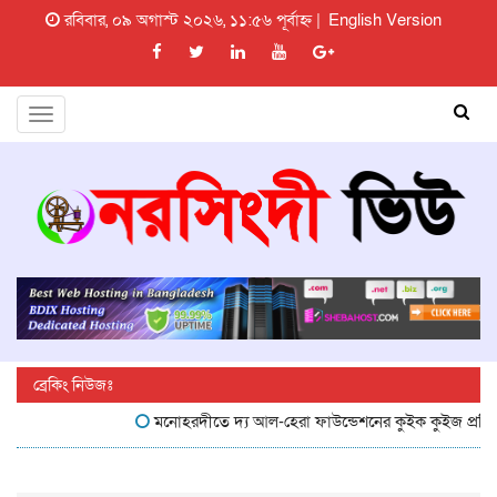
রবিবার, ০৯ অগাস্ট ২০২৬, ১১:৫৬ পূর্বাহ্ন |
English Version
Toggle
navigation
ব্রেকিং নিউজঃ
মনোহরদীতে দ্য আল-হেরা ফাউন্ডেশনের কুইক কুইজ প্রতিযোগিতা