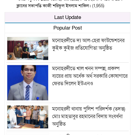
ক্লাবের সভাপতি কাজী শরিফুল ইসলাম শাকিল।
(1,955)
Last Update
Popular Post
মনোহরদীতে দ্য আল-হেরা ফাউন্ডেশনের
কুইক কুইজ প্রতিযোগিতা অনুষ্ঠিত
মনোহরদীতে খাল খনন সম্পন্ন, প্রকল্প
ব্যয়ের প্রায় অর্ধেক অর্থ সরকারি কোষাগারে
ফেরত দিলেন ইউএনও
মনোহরদী থানায় পুলিশ পরিদর্শক (তদন্ত)
মোঃ মাহতাবুর রহমানের বিদায় সংবর্ধনা
অনুষ্ঠিত