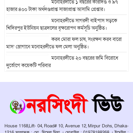
মনোহরদীতে ১ বছরের কারাদণ্ড ও ৯৭
হাজার ৪০০ টাকা অর্থদণ্ডপ্রাপ্ত সাজাপ্রাপ্ত আসামি গ্রেপ্তার।
মনোহরদীতে সাগরদী বাইপাস সড়কে
খিদিরপুর ইউনিয়ন ছাত্রদলের বৃক্ষরোপণ কর্মসূচি অনুষ্ঠিত।
করব মোরা ফল চাষ, সংরক্ষণ করব বারো
মাস’ স্লোগানে মনোহরদীতে ফল মেলা অনুষ্ঠিত।
মনোহরদীতে ২০ বছরের জমি বিরোধে
দুর্ভোগে কয়েকটি পরিবার
মনোহরদীতে মেধাবী শিক্ষার্থীদের বৃত্তি
প্রদান ও সংবর্ধনা অনুষ্ঠান অনুষ্ঠিত।
মনোহরদীর চর আহাম্মদপুরে পানিবন্দি
মানুষের সংবাদ প্রকাশের জেরে সাংবাদিক
লাঞ্ছিতের অভিযোগ।
House 1168,Lift- 04, Road# 10, Avenue 12, Mirpur Dohs, Dhaka-
মনোহরদীতে উপজেলা দুর্যোগ ব্যবস্থাপনা
1216 সম্পাদক : মো হিমেল মিয়া । মোবাইল : 01978188268 । ইমেইল :