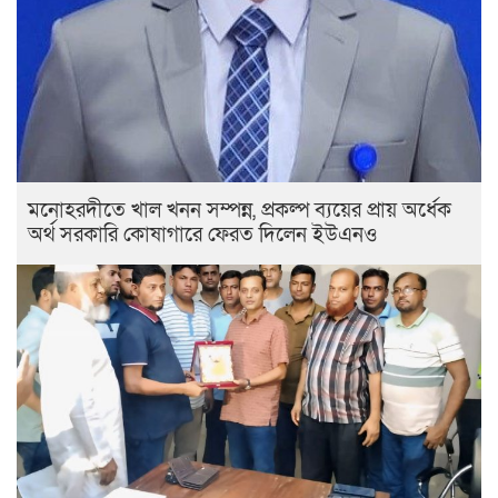
মনোহরদীতে খাল খনন সম্পন্ন, প্রকল্প ব্যয়ের প্রায় অর্ধেক
অর্থ সরকারি কোষাগারে ফেরত দিলেন ইউএনও