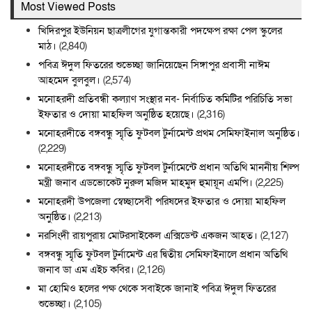
Most Viewed Posts
খিদিরপুর ইউনিয়ন ছাত্রলীগের যুগান্তকারী পদক্ষেপ রক্ষা পেল স্কুলের
মাঠ।
(2,840)
পবিত্র ঈদুল ফিতরের শুভেচ্ছা জানিয়েছেন সিঙ্গাপুর প্রবাসী নাঈম
আহমেদ বুলবুল।
(2,574)
মনোহরদী প্রতিবন্ধী কল্যাণ সংস্থার নব- নির্বাচিত কমিটির পরিচিতি সভা
ইফতার ও দোয়া মাহফিল অনুষ্ঠিত হয়েছে।
(2,316)
মনোহরদীতে বঙ্গবন্ধু স্মৃতি ফুটবল টুর্নামেন্ট প্রথম সেমিফাইনাল অনুষ্ঠিত।
(2,229)
মনোহরদীতে বঙ্গবন্ধু স্মৃতি ফুটবল টুর্নামেন্টে প্রধান অতিথি মাননীয় শিল্প
মন্ত্রী জনাব এডভোকেট নুরুল মজিদ মাহমুদ হুমায়ূন এমপি।
(2,225)
মনোহরদী উপজেলা স্বেচ্ছাসেবী পরিষদের ইফতার ও দোয়া মাহফিল
অনুষ্ঠিত।
(2,213)
নরসিংদী রায়পুরায় মোটরসাইকেল এক্সিডেন্ট একজন আহত।
(2,127)
বঙ্গবন্ধু স্মৃতি ফুটবল টুর্নামেন্ট এর দ্বিতীয় সেমিফাইনালে প্রধান অতিথি
জনাব ডা এম এইচ কবির।
(2,126)
মা হোমিও হলের পক্ষ থেকে সবাইকে জানাই পবিত্র ঈদুল ফিতরের
শুভেচ্ছা।
(2,105)