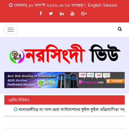
সোমবার, ১০ অগাস্ট ২০২৬, ০৮:০০ অপরাহ্ন |
English Version
Toggle
navigation
ব্রেকিং নিউজঃ
মনোহরদীতে দ্য আল-হেরা ফাউন্ডেশনের কুইক কুইজ প্রতিযোগিতা অনুষ্ঠিত