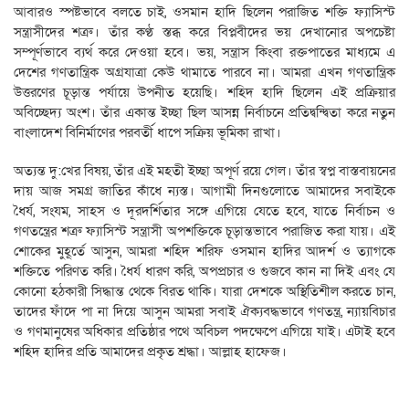
আবারও স্পষ্টভাবে বলতে চাই, ওসমান হাদি ছিলেন পরাজিত শক্তি ফ্যাসিস্ট
সন্ত্রাসীদের শত্রু। তাঁর কণ্ঠ স্তব্ধ করে বিপ্লবীদের ভয় দেখানোর অপচেষ্টা
সম্পূর্ণভাবে ব্যর্থ করে দেওয়া হবে। ভয়, সন্ত্রাস কিংবা রক্তপাতের মাধ্যমে এ
দেশের গণতান্ত্রিক অগ্রযাত্রা কেউ থামাতে পারবে না। আমরা এখন গণতান্ত্রিক
উত্তরণের চূড়ান্ত পর্যায়ে উপনীত হয়েছি। শহিদ হাদি ছিলেন এই প্রক্রিয়ার
অবিচ্ছেদ্য অংশ। তাঁর একান্ত ইচ্ছা ছিল আসন্ন নির্বাচনে প্রতিদ্বন্দ্বিতা করে নতুন
বাংলাদেশ বিনির্মাণের পরবর্তী ধাপে সক্রিয় ভূমিকা রাখা।
অত্যন্ত দু:খের বিষয়, তাঁর এই মহতী ইচ্ছা অপূর্ণ রয়ে গেল। তাঁর স্বপ্ন বাস্তবায়নের
দায় আজ সমগ্র জাতির কাঁধে ন্যস্ত। আগামী দিনগুলোতে আমাদের সবাইকে
ধৈর্য, সংযম, সাহস ও দূরদর্শিতার সঙ্গে এগিয়ে যেতে হবে, যাতে নির্বাচন ও
গণতন্ত্রের শত্রু ফ্যাসিস্ট সন্ত্রাসী অপশক্তিকে চূড়ান্তভাবে পরাজিত করা যায়। এই
শোকের মুহূর্তে আসুন, আমরা শহিদ শরিফ ওসমান হাদির আদর্শ ও ত্যাগকে
শক্তিতে পরিণত করি। ধৈর্য ধারণ করি, অপপ্রচার ও গুজবে কান না দিই এবং যে
কোনো হঠকারী সিদ্ধান্ত থেকে বিরত থাকি। যারা দেশকে অস্থিতিশীল করতে চান,
তাদের ফাঁদে পা না দিয়ে আসুন আমরা সবাই ঐক্যবদ্ধভাবে গণতন্ত্র, ন্যায়বিচার
ও গণমানুষের অধিকার প্রতিষ্ঠার পথে অবিচল পদক্ষেপে এগিয়ে যাই। এটাই হবে
শহিদ হাদির প্রতি আমাদের প্রকৃত শ্রদ্ধা। আল্লাহ হাফেজ।