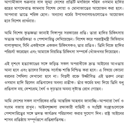
আগামীকাল শুক্রবার বাদ জুম্মা দেশের প্রতিটি মসজিদে শহিদ ওসমান হাদির
রূহের মাগফেরাত কামনায় বিশেষ দোয়া ও মোনাজাতের আয়োজন করা হবে।
আপনারা তাতে শরিক হোন। অন‍্যান‍্য ধর্মের উপাসনালয়গুলোতেও আয়োজন
হবে বিশেষ প্রার্থনার।
আমি বিশেষ কৃতজ্ঞতা জানাই সিঙ্গাপুর সরকারের প্রতি। তারা হাদির চিকিৎসায়
অত‍্যন্ত আন্তরিকতা ও পেশাদারিত্ব দেখিয়েছেন। বিশেষ করে পররাষ্ট্রমন্ত্রী ভিভিয়ান
বালাকৃষ্ণান, যিনি একইসঙ্গে একজন চিকিৎসকও, তার প্রতিও। তিনি নিজে হাদির
পরিচর্যা করেছেন এবং আমাকে নিয়মিত চিকিৎসা সম্পর্কে খোঁজখবর দিয়েছেন।
এই নৃশংস হত্যাকাণ্ডের সঙ্গে জড়িত সকল অপরাধীকে দ্রুত আইনের আওতায়
আনা হবে এবং তাদের বিরুদ্ধে সর্বোচ্চ শাস্তি নিশ্চিত করা হবে। এ বিষয়ে কোনো
ধরনের শৈথিল্য দেখানো হবে না। বিপ্লবী রক্তে উজ্জীবিত এই তরুণ নেতা
ওসমান হাদি ছিলেন প্রতিবাদের অনন্য প্রতীক। তাঁর কর্মের মধ্য দিয়ে তিনি শুধু
প্রতিবাদ নয়, দেশপ্রেম, ধৈর্য ও দৃঢ়তার অনন্য দৃষ্টান্ত রেখে গেছেন।
আমি দেশের সকল নাগরিকের প্রতি আন্তরিক আহ্বান জানাচ্ছি—আপনারা ধৈর্য ও
সংযম বজায় রাখুন। আইনশৃঙ্খলা রক্ষাকারী বাহিনী ও সংশ্লিষ্ট সংস্থাগুলোকে
পেশাদারিত্বের সঙ্গে তদন্ত কার্যক্রম পরিচালনা করার সুযোগ দিন। রাষ্ট্র আইনের
শাসন প্রতিষ্ঠায় সম্পূর্ণরূপে প্রতিশ্রুতিবদ্ধ।