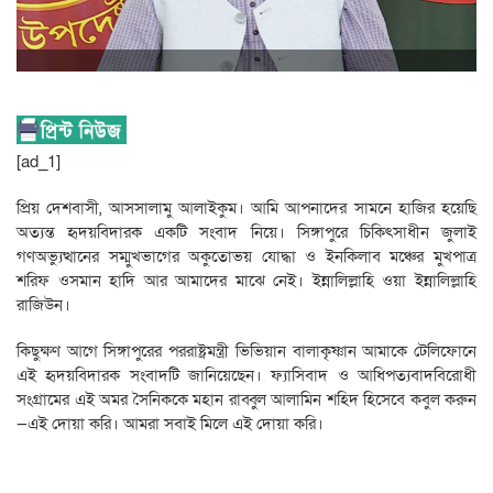
[ad_1]
প্রিয় দেশবাসী, আসসালামু আলাইকুম। আমি আপনাদের সামনে হাজির হয়েছি
অত্যন্ত হৃদয়বিদারক একটি সংবাদ নিয়ে। সিঙ্গাপুরে চিকিৎসাধীন জুলাই
গণঅভ্যুত্থানের সম্মুখভাগের অকুতোভয় যোদ্ধা ও ইনকিলাব মঞ্চের মুখপাত্র
শরিফ ওসমান হাদি আর আমাদের মাঝে নেই। ইন্নালিল্লাহি ওয়া ইন্নালিল্লাহি
রাজিউন।
কিছুক্ষণ আগে সিঙ্গাপুরের পররাষ্ট্রমন্ত্রী ভিভিয়ান বালাকৃষ্ণান আমাকে টেলিফোনে
এই হৃদয়বিদারক সংবাদটি জানিয়েছেন। ফ্যাসিবাদ ও আধিপত্যবাদবিরোধী
সংগ্রামের এই অমর সৈনিককে মহান রাব্বুল আলামিন শহিদ হিসেবে কবুল করুন
—এই দোয়া করি। আমরা সবাই মিলে এই দোয়া করি।