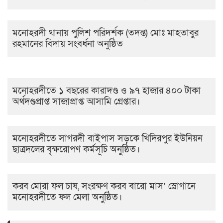
মনোহরদী থানায় পুলিশ পরিদর্শক (তদন্ত) মোঃ মাহতাবুর
রহমানের বিদায় সংবর্ধনা অনুষ্ঠিত
মনোহরদীতে ১ বছরের কারাদণ্ড ও ৯৭ হাজার ৪০০ টাকা
অর্থদণ্ডপ্রাপ্ত সাজাপ্রাপ্ত আসামি গ্রেপ্তার।
মনোহরদীতে সাগরদী বাইপাস সড়কে খিদিরপুর ইউনিয়ন
ছাত্রদলের বৃক্ষরোপণ কর্মসূচি অনুষ্ঠিত।
করব মোরা ফল চাষ, সংরক্ষণ করব বারো মাস’ স্লোগানে
মনোহরদীতে ফল মেলা অনুষ্ঠিত।