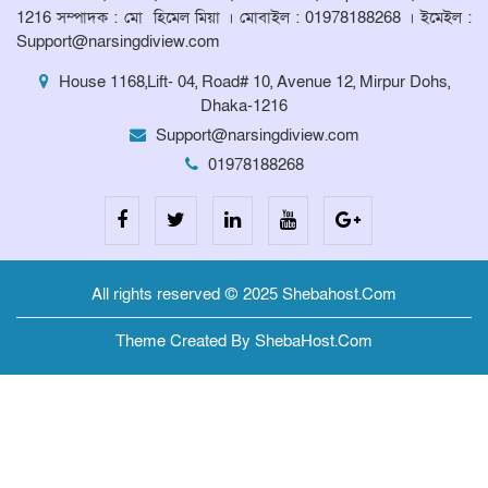
1216 সম্পাদক : মো হিমেল মিয়া । মোবাইল : 01978188268 । ইমেইল :
Support@narsingdiview.com
House 1168,Lift- 04, Road# 10, Avenue 12, Mirpur Dohs,
Dhaka-1216
Support@narsingdiview.com
01978188268
All rights reserved © 2025 Shebahost.Com
Theme Created By ShebaHost.Com