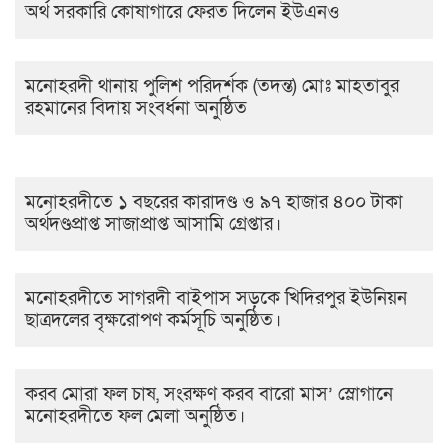
অর্থ সরকারি কোষাগারে ফেরত দিলেন ইউএনও
মনোহরদী থানায় পুলিশ পরিদর্শক (তদন্ত) মোঃ মাহতাবুর
রহমানের বিদায় সংবর্ধনা অনুষ্ঠিত
মনোহরদীতে ১ বছরের কারাদণ্ড ও ৯৭ হাজার ৪০০ টাকা
অর্থদণ্ডপ্রাপ্ত সাজাপ্রাপ্ত আসামি গ্রেপ্তার।
মনোহরদীতে সাগরদী বাইপাস সড়কে খিদিরপুর ইউনিয়ন
ছাত্রদলের বৃক্ষরোপণ কর্মসূচি অনুষ্ঠিত।
করব মোরা ফল চাষ, সংরক্ষণ করব বারো মাস’ স্লোগানে
মনোহরদীতে ফল মেলা অনুষ্ঠিত।