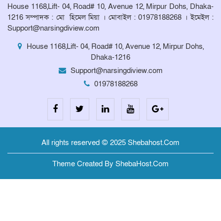
House 1168,Lift- 04, Road# 10, Avenue 12, Mirpur Dohs, Dhaka-
1216 সম্পাদক : মো হিমেল মিয়া । মোবাইল : 01978188268 । ইমেইল :
Support@narsingdiview.com
House 1168,Lift- 04, Road# 10, Avenue 12, Mirpur Dohs,
Dhaka-1216
Support@narsingdiview.com
01978188268
All rights reserved © 2025 Shebahost.Com
Theme Created By ShebaHost.Com