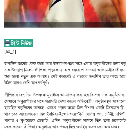
[ad_1]
জন্মদিন মানেই কেক কাটা আর উদযাপন-তার সঙ্গে এবার অনুরাগীদের জন্য বড়
এক উদ্যোগ নিলেন দীপিকা পাড়ুকোন। ৪০ বছরে পা দেওয়া অভিনেত্রীর জীবনে
শুরু হলো নতুন এক অধ্যায়। সেই কারণেই এ বছরের জন্মদিন তার কাছে হয়ে
উঠল আরও বেশি তাৎপর্যপূর্ণ।
দীপিকার জন্মদিন উপলক্ষে মুম্বাইয়ে আয়োজন করা হয় বিশেষ এক অনুষ্ঠানের।
সেখানে অনুরাগীদের সঙ্গে সরাসরি দেখা করেন অভিনেত্রী। অনুষ্ঠানস্থল সাজানো
হয়েছিল বড়দিনের আবহে। চোখে পড়ার মতো ছিল বিশাল একটি ক্রিসমাস ট্রি।
খাবারের আয়োজনেও ছিল বৈচিত্র্য-ইন্দো-ওয়েস্টার্ন বিভিন্ন পদ, চাটনী, দক্ষিণী
খাবার ও মুখরোচক ডেজার্ট। এদিন অনুরাগীদের সামনে তিন তলা চকোলেট
কেক কাটেন দীপিকা। অনুষ্ঠানে তার পরনে ছিল ওয়াইন রঙের কো-অর্ড সেট।