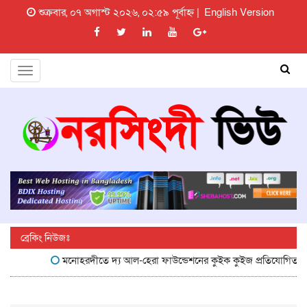
শুক্রবার, ০৭ অগাস্ট ২০২৬, ০২:৫৯ পূর্বাহ্ন |
English Version
Toggle
navigation
ব্রেকিং নিউজঃ
মনোহরদীতে দ্য আল-হেরা ফাউন্ডেশনের কুইক কুইজ প্রতিযোগিতা অনুষ্ঠ