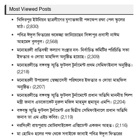
Most Viewed Posts
খিদিরপুর ইউনিয়ন ছাত্রলীগের যুগান্তকারী পদক্ষেপ রক্ষা পেল স্কুলের
মাঠ।
(2,830)
পবিত্র ঈদুল ফিতরের শুভেচ্ছা জানিয়েছেন সিঙ্গাপুর প্রবাসী নাঈম
আহমেদ বুলবুল।
(2,568)
মনোহরদী প্রতিবন্ধী কল্যাণ সংস্থার নব- নির্বাচিত কমিটির পরিচিতি সভা
ইফতার ও দোয়া মাহফিল অনুষ্ঠিত হয়েছে।
(2,309)
মনোহরদীতে বঙ্গবন্ধু স্মৃতি ফুটবল টুর্নামেন্ট প্রথম সেমিফাইনাল অনুষ্ঠিত।
(2,218)
মনোহরদী উপজেলা স্বেচ্ছাসেবী পরিষদের ইফতার ও দোয়া মাহফিল
অনুষ্ঠিত।
(2,207)
মনোহরদীতে বঙ্গবন্ধু স্মৃতি ফুটবল টুর্নামেন্টে প্রধান অতিথি মাননীয় শিল্প
মন্ত্রী জনাব এডভোকেট নুরুল মজিদ মাহমুদ হুমায়ূন এমপি।
(2,204)
বঙ্গবন্ধু স্মৃতি ফুটবল টুর্নামেন্ট এর দ্বিতীয় সেমিফাইনালে প্রধান অতিথি
জনাব ডা এম এইচ কবির।
(2,119)
নরসিংদী রায়পুরায় মোটরসাইকেল এক্সিডেন্ট একজন আহত।
(2,116)
মা হোমিও হলের পক্ষ থেকে সবাইকে জানাই পবিত্র ঈদুল ফিতরের