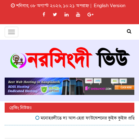
শনিবার, ০৮ অগাস্ট ২০২৬, ১০:২১ অপরাহ্ন |
English Version
Toggle
navigation
ব্রেকিং নিউজঃ
মনোহরদীতে দ্য আল-হেরা ফাউন্ডেশনের কুইক কুইজ প্রতিযোগিতা 