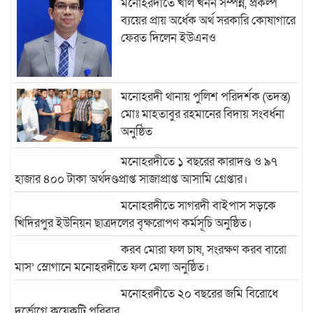
মনোহরদীতে খাল খনন সম্পন্ন, প্রকল্প
ব্যয়ের প্রায় অর্ধেক অর্থ সরকারি কোষাগারে
ফেরত দিলেন ইউএনও
মনোহরদী থানায় পুলিশ পরিদর্শক (তদন্ত)
মোঃ মাহতাবুর রহমানের বিদায় সংবর্ধনা
অনুষ্ঠিত
মনোহরদীতে ১ বছরের কারাদণ্ড ও ৯৭
হাজার ৪০০ টাকা অর্থদণ্ডপ্রাপ্ত সাজাপ্রাপ্ত আসামি গ্রেপ্তার।
মনোহরদীতে সাগরদী বাইপাস সড়কে
খিদিরপুর ইউনিয়ন ছাত্রদলের বৃক্ষরোপণ কর্মসূচি অনুষ্ঠিত।
করব মোরা ফল চাষ, সংরক্ষণ করব বারো
মাস’ স্লোগানে মনোহরদীতে ফল মেলা অনুষ্ঠিত।
মনোহরদীতে ২০ বছরের জমি বিরোধে
দুর্ভোগে কয়েকটি পরিবার