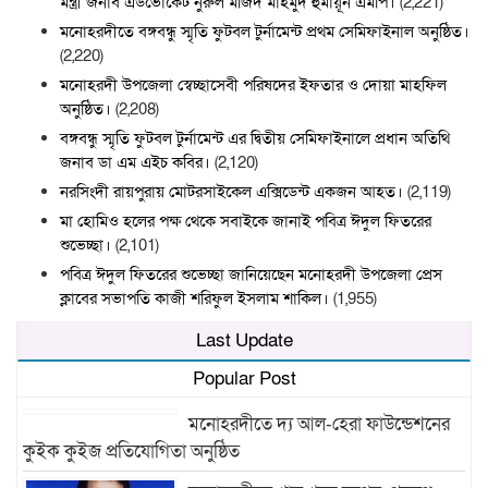
মন্ত্রী জনাব এডভোকেট নুরুল মজিদ মাহমুদ হুমায়ূন এমপি।
(2,221)
মনোহরদীতে বঙ্গবন্ধু স্মৃতি ফুটবল টুর্নামেন্ট প্রথম সেমিফাইনাল অনুষ্ঠিত।
(2,220)
মনোহরদী উপজেলা স্বেচ্ছাসেবী পরিষদের ইফতার ও দোয়া মাহফিল
অনুষ্ঠিত।
(2,208)
বঙ্গবন্ধু স্মৃতি ফুটবল টুর্নামেন্ট এর দ্বিতীয় সেমিফাইনালে প্রধান অতিথি
জনাব ডা এম এইচ কবির।
(2,120)
নরসিংদী রায়পুরায় মোটরসাইকেল এক্সিডেন্ট একজন আহত।
(2,119)
মা হোমিও হলের পক্ষ থেকে সবাইকে জানাই পবিত্র ঈদুল ফিতরের
শুভেচ্ছা।
(2,101)
পবিত্র ঈদুল ফিতরের শুভেচ্ছা জানিয়েছেন মনোহরদী উপজেলা প্রেস
ক্লাবের সভাপতি কাজী শরিফুল ইসলাম শাকিল।
(1,955)
Last Update
Popular Post
মনোহরদীতে দ্য আল-হেরা ফাউন্ডেশনের
কুইক কুইজ প্রতিযোগিতা অনুষ্ঠিত