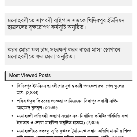
মনোহরদীতে সাগরদী বাইপাস সড়কে খিদিরপুর ইউনিয়ন
ছাত্রদলের বৃক্ষরোপণ কর্মসূচি অনুষ্ঠিত।
করব মোরা ফল চাষ, সংরক্ষণ করব বারো মাস’ স্লোগানে
মনোহরদীতে ফল মেলা অনুষ্ঠিত।
Most Viewed Posts
খিদিরপুর ইউনিয়ন ছাত্রলীগের যুগান্তকারী পদক্ষেপ রক্ষা পেল স্কুলের
মাঠ।
(2,834)
পবিত্র ঈদুল ফিতরের শুভেচ্ছা জানিয়েছেন সিঙ্গাপুর প্রবাসী নাঈম
আহমেদ বুলবুল।
(2,569)
মনোহরদী প্রতিবন্ধী কল্যাণ সংস্থার নব- নির্বাচিত কমিটির পরিচিতি সভা
ইফতার ও দোয়া মাহফিল অনুষ্ঠিত হয়েছে।
(2,309)
মনোহরদীতে বঙ্গবন্ধু স্মৃতি ফুটবল টুর্নামেন্টে প্রধান অতিথি মাননীয় শিল্প