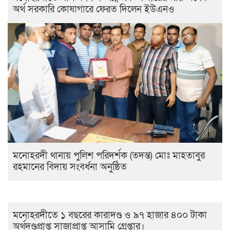
অর্থ সরকারি কোষাগারে ফেরত দিলেন ইউএনও
মনোহরদী থানায় পুলিশ পরিদর্শক (তদন্ত) মোঃ মাহতাবুর
রহমানের বিদায় সংবর্ধনা অনুষ্ঠিত
মনোহরদীতে ১ বছরের কারাদণ্ড ও ৯৭ হাজার ৪০০ টাকা
অর্থদণ্ডপ্রাপ্ত সাজাপ্রাপ্ত আসামি গ্রেপ্তার।