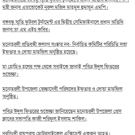
মন্ত্রী জনাব এডভোকেট নুরুল মজিদ মাহমুদ হুমায়ূন এমপি।
বঙ্গবন্ধু স্মৃতি ফুটবল টুর্নামেন্ট এর দ্বিতীয় সেমিফাইনালে প্রধান অতিথি
জনাব ডা এম এইচ কবির।
মনোহরদী প্রতিবন্ধী কল্যাণ সংস্থার নব- নির্বাচিত কমিটির পরিচিতি সভা
ইফতার ও দোয়া মাহফিল অনুষ্ঠিত হয়েছে।
মা হোমিও হলের পক্ষ থেকে সবাইকে জানাই পবিত্র ঈদুল ফিতরের
শুভেচ্ছা।
মনোহরদী উপজেলা স্বেচ্ছাসেবী পরিষদের ইফতার ও দোয়া মাহফিল
অনুষ্ঠিত।
পবিত্র ঈদুল ফিতরের শুভেচ্ছা জানিয়েছেন মনোহরদী উপজেলা প্রেস
ক্লাবের সভাপতি কাজী শরিফুল ইসলাম শাকিল।
নরসিংদী রায়পুরায় মোটরসাইকেল এক্সিডেন্ট একজন আহত।