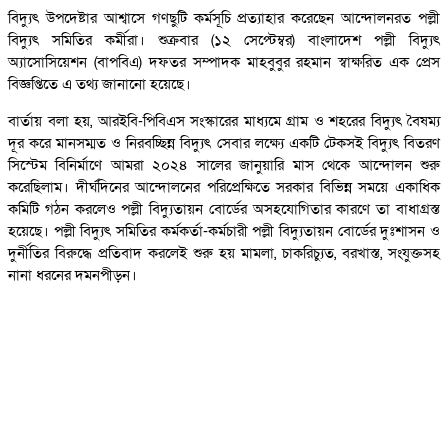
বিদ্যুৎ উপদেষ্টার আশ্বাসে গণছুটি কর্মসূচি প্রত্যাহার করেছেন আন্দোলনরত পল্লী
বিদ্যুৎ সমিতির কর্মীরা। শুক্রবার (১২ সেপ্টেম্বর) বাংলাদেশ পল্লী বিদ্যুৎ
অ্যাসোসিয়েশন (বাপবিএ) দফতর সম্পাদক মাহবুবুর রহমান স্বাক্ষরিত এক প্রেস
বিজ্ঞপ্তিতে এ তথ্য জানানো হয়েছে।
বার্তায় বলা হয়, আরইবি-পিবিএস সংস্কারের মাধ্যমে গ্রাম ও শহরের বিদ্যুৎ বৈষম্য
দূর করে মানসম্মত ও নিরবচ্ছিন্ন বিদ্যুৎ সেবার লক্ষ্যে একটি টেকসই বিদ্যুৎ বিতরণ
সিস্টেম বিনির্মাণে আমরা ২০২৪ সালের জানুয়ারি মাস থেকে আন্দোলন শুরু
করেছিলাম। দীর্ঘদিনের আন্দোলনের পরিপ্রেক্ষিতে সরকার বিভিন্ন সময়ে একাধিক
কমিটি গঠন করলেও পল্লী বিদ্যুতায়ন বোর্ডের অসহযোগিতার কারণে তা বাধাগ্রস্ত
হয়েছে। পল্লী বিদ্যুৎ সমিতির কর্মকর্তা-কর্মচারী পল্লী বিদ্যুতায়ন বোর্ডের দুঃশাসন ও
দুর্নীতির বিরুদ্ধে প্রতিবাদ করলেই শুরু হয় মামলা, চাকরিচ্যুত, বরখাস্ত, সংযুক্তসহ
নানা ধরনের দমনপীড়ন।