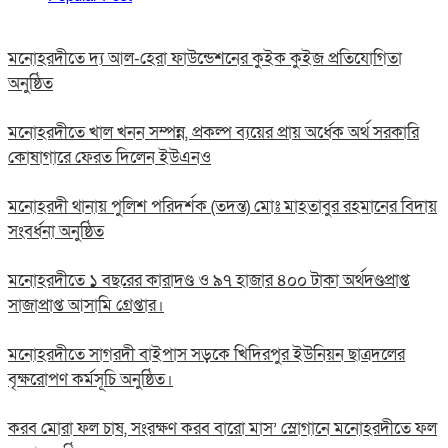
মনোহরদীতে দ্য আল-হেরা ফাউন্ডেশনের কুইক কুইজ প্রতিযোগিতা
অনুষ্ঠিত
মনোহরদীতে খাল খনন সম্পন্ন, প্রকল্প ব্যয়ের প্রায় অর্ধেক অর্থ সরকারি
কোষাগারে ফেরত দিলেন ইউএনও
মনোহরদী থানায় পুলিশ পরিদর্শক (তদন্ত) মোঃ মাহতাবুর রহমানের বিদায়
সংবর্ধনা অনুষ্ঠিত
মনোহরদীতে ১ বছরের কারাদণ্ড ও ৯৭ হাজার ৪০০ টাকা অর্থদণ্ডপ্রাপ্ত
সাজাপ্রাপ্ত আসামি গ্রেপ্তার।
মনোহরদীতে সাগরদী বাইপাস সড়কে খিদিরপুর ইউনিয়ন ছাত্রদলের
বৃক্ষরোপণ কর্মসূচি অনুষ্ঠিত।
করব মোরা ফল চাষ, সংরক্ষণ করব বারো মাস’ স্লোগানে মনোহরদীতে ফল