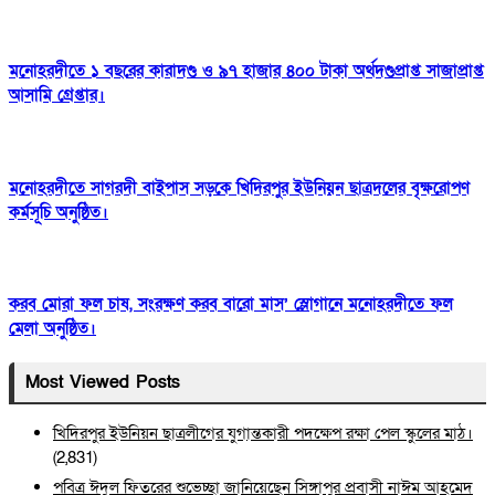
মনোহরদীতে ১ বছরের কারাদণ্ড ও ৯৭ হাজার ৪০০ টাকা অর্থদণ্ডপ্রাপ্ত সাজাপ্রাপ্ত
আসামি গ্রেপ্তার।
মনোহরদীতে সাগরদী বাইপাস সড়কে খিদিরপুর ইউনিয়ন ছাত্রদলের বৃক্ষরোপণ
কর্মসূচি অনুষ্ঠিত।
করব মোরা ফল চাষ, সংরক্ষণ করব বারো মাস’ স্লোগানে মনোহরদীতে ফল
মেলা অনুষ্ঠিত।
Most Viewed Posts
খিদিরপুর ইউনিয়ন ছাত্রলীগের যুগান্তকারী পদক্ষেপ রক্ষা পেল স্কুলের মাঠ।
(2,831)
পবিত্র ঈদুল ফিতরের শুভেচ্ছা জানিয়েছেন সিঙ্গাপুর প্রবাসী নাঈম আহমেদ