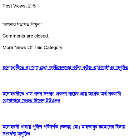
Post Views:
215
আপনার মতামত লিখুন :
Comments are closed.
More News Of This Category
মনোহরদীতে দ্য আল-হেরা ফাউন্ডেশনের কুইক কুইজ প্রতিযোগিতা অনুষ্ঠিত
মনোহরদীতে খাল খনন সম্পন্ন, প্রকল্প ব্যয়ের প্রায় অর্ধেক অর্থ সরকারি
কোষাগারে ফেরত দিলেন ইউএনও
মনোহরদী থানায় পুলিশ পরিদর্শক (তদন্ত) মোঃ মাহতাবুর রহমানের বিদায়
সংবর্ধনা অনুষ্ঠিত