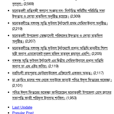
বুলবুল।
(2,569)
মনোহরদী প্রতিবন্ধী কল্যাণ সংস্থার নব- নির্বাচিত কমিটির পরিচিতি সভা
ইফতার ও দোয়া মাহফিল অনুষ্ঠিত হয়েছে।
(2,309)
মনোহরদীতে বঙ্গবন্ধু স্মৃতি ফুটবল টুর্নামেন্ট প্রথম সেমিফাইনাল অনুষ্ঠিত।
(2,219)
মনোহরদী উপজেলা স্বেচ্ছাসেবী পরিষদের ইফতার ও দোয়া মাহফিল
অনুষ্ঠিত।
(2,207)
মনোহরদীতে বঙ্গবন্ধু স্মৃতি ফুটবল টুর্নামেন্টে প্রধান অতিথি মাননীয় শিল্প
মন্ত্রী জনাব এডভোকেট নুরুল মজিদ মাহমুদ হুমায়ূন এমপি।
(2,205)
বঙ্গবন্ধু স্মৃতি ফুটবল টুর্নামেন্ট এর দ্বিতীয় সেমিফাইনালে প্রধান অতিথি
জনাব ডা এম এইচ কবির।
(2,119)
নরসিংদী রায়পুরায় মোটরসাইকেল এক্সিডেন্ট একজন আহত।
(2,117)
মা হোমিও হলের পক্ষ থেকে সবাইকে জানাই পবিত্র ঈদুল ফিতরের শুভেচ্ছা।
(2,101)
পবিত্র ঈদুল ফিতরের শুভেচ্ছা জানিয়েছেন মনোহরদী উপজেলা প্রেস ক্লাবের
সভাপতি কাজী শরিফুল ইসলাম শাকিল।
(1,953)
Last Update
Popular Post