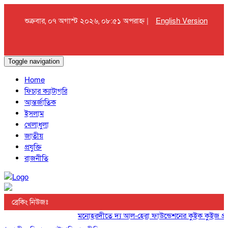
শুক্রবার, ০৭ অগাস্ট ২০২৬, ০৮:৫১ অপরাহ্ন |
English Version
Toggle navigation
Home
ফিচার ক্যাটাগরি
আন্তর্জাতিক
ইসলাম
খেলাধুলা
জাতীয়
প্রযুক্তি
রাজনীতি
ব্রেকিং নিউজঃ
মনোহরদীতে দ্য আল-হেরা ফাউন্ডেশনের কুইক কুইজ প্রতিযো