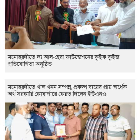
মনোহরদীতে দ্য আল-হেরা ফাউন্ডেশনের কুইক কুইজ
প্রতিযোগিতা অনুষ্ঠিত
মনোহরদীতে খাল খনন সম্পন্ন, প্রকল্প ব্যয়ের প্রায় অর্ধেক
অর্থ সরকারি কোষাগারে ফেরত দিলেন ইউএনও