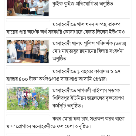
কুইক কুইজ প্রতিযোগিতা অনুষ্ঠিত
মনোহরদীতে খাল খনন সম্পন্ন, প্রকল্প
ব্যয়ের প্রায় অর্ধেক অর্থ সরকারি কোষাগারে ফেরত দিলেন ইউএনও
মনোহরদী থানায় পুলিশ পরিদর্শক (তদন্ত)
মোঃ মাহতাবুর রহমানের বিদায় সংবর্ধনা
অনুষ্ঠিত
মনোহরদীতে ১ বছরের কারাদণ্ড ও ৯৭
হাজার ৪০০ টাকা অর্থদণ্ডপ্রাপ্ত সাজাপ্রাপ্ত আসামি গ্রেপ্তার।
মনোহরদীতে সাগরদী বাইপাস সড়কে
খিদিরপুর ইউনিয়ন ছাত্রদলের বৃক্ষরোপণ
কর্মসূচি অনুষ্ঠিত।
করব মোরা ফল চাষ, সংরক্ষণ করব বারো
মাস’ স্লোগানে মনোহরদীতে ফল মেলা অনুষ্ঠিত।