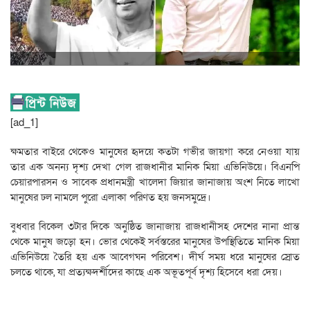
[ad_1]
ক্ষমতার বাইরে থেকেও মানুষের হৃদয়ে কতটা গভীর জায়গা করে নেওয়া যায়
তার এক অনন্য দৃশ্য দেখা গেল রাজধানীর মানিক মিয়া এভিনিউয়ে। বিএনপি
চেয়ারপারসন ও সাবেক প্রধানমন্ত্রী খালেদা জিয়ার জানাজায় অংশ নিতে লাখো
মানুষের ঢল নামলে পুরো এলাকা পরিণত হয় জনসমুদ্রে।
বুধবার বিকেল ৩টার দিকে অনুষ্ঠিত জানাজায় রাজধানীসহ দেশের নানা প্রান্ত
থেকে মানুষ জড়ো হন। ভোর থেকেই সর্বস্তরের মানুষের উপস্থিতিতে মানিক মিয়া
এভিনিউয়ে তৈরি হয় এক আবেগঘন পরিবেশ। দীর্ঘ সময় ধরে মানুষের স্রোত
চলতে থাকে, যা প্রত্যক্ষদর্শীদের কাছে এক অভূতপূর্ব দৃশ্য হিসেবে ধরা দেয়।