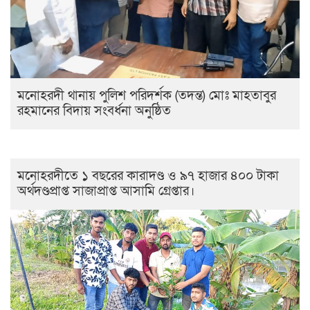
মনোহরদী থানায় পুলিশ পরিদর্শক (তদন্ত) মোঃ মাহতাবুর
রহমানের বিদায় সংবর্ধনা অনুষ্ঠিত
মনোহরদীতে ১ বছরের কারাদণ্ড ও ৯৭ হাজার ৪০০ টাকা
অর্থদণ্ডপ্রাপ্ত সাজাপ্রাপ্ত আসামি গ্রেপ্তার।