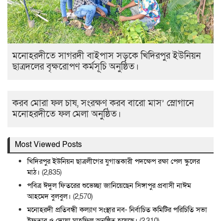
মনোহরদীতে সাগরদী বাইপাস সড়কে খিদিরপুর ইউনিয়ন
ছাত্রদলের বৃক্ষরোপণ কর্মসূচি অনুষ্ঠিত।
করব মোরা ফল চাষ, সংরক্ষণ করব বারো মাস’ স্লোগানে
মনোহরদীতে ফল মেলা অনুষ্ঠিত।
Most Viewed Posts
খিদিরপুর ইউনিয়ন ছাত্রলীগের যুগান্তকারী পদক্ষেপ রক্ষা পেল স্কুলের
মাঠ।
(2,835)
পবিত্র ঈদুল ফিতরের শুভেচ্ছা জানিয়েছেন সিঙ্গাপুর প্রবাসী নাঈম
আহমেদ বুলবুল।
(2,570)
মনোহরদী প্রতিবন্ধী কল্যাণ সংস্থার নব- নির্বাচিত কমিটির পরিচিতি সভা
ইফতার ও দোয়া মাহফিল অনুষ্ঠিত হয়েছে।
(2,310)