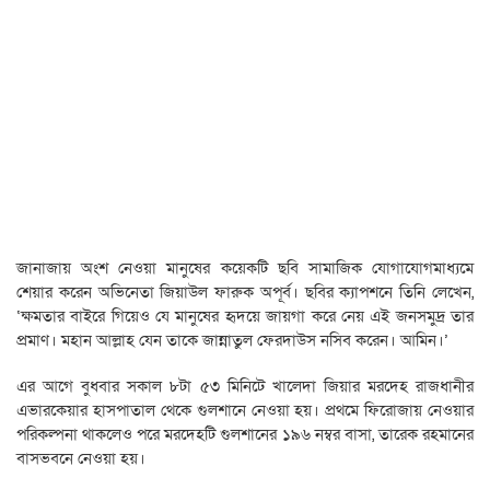
জানাজায় অংশ নেওয়া মানুষের কয়েকটি ছবি সামাজিক যোগাযোগমাধ্যমে
শেয়ার করেন অভিনেতা জিয়াউল ফারুক অপূর্ব। ছবির ক্যাপশনে তিনি লেখেন,
‘ক্ষমতার বাইরে গিয়েও যে মানুষের হৃদয়ে জায়গা করে নেয় এই জনসমুদ্র তার
প্রমাণ। মহান আল্লাহ যেন তাকে জান্নাতুল ফেরদাউস নসিব করেন। আমিন।’
এর আগে বুধবার সকাল ৮টা ৫৩ মিনিটে খালেদা জিয়ার মরদেহ রাজধানীর
এভারকেয়ার হাসপাতাল থেকে গুলশানে নেওয়া হয়। প্রথমে ফিরোজায় নেওয়ার
পরিকল্পনা থাকলেও পরে মরদেহটি গুলশানের ১৯৬ নম্বর বাসা, তারেক রহমানের
বাসভবনে নেওয়া হয়।