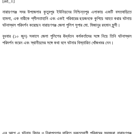
[ad_1]
নারায়ণগঞ্জ সদর উপজেলার কুতুবপুর ইউনিয়নের নিশ্চিন্তপুর এলাকায় একটি বসতবাড়িতে
হামলা, এক নারীকে শ্লীলতাহানি এবং একই পরিবারের ছয়জনকে কুপিয়ে আহত করার ঘটনায়
ঘটনাস্থল পরিদর্শন করেছেন নারায়ণগঞ্জ জেলা পুলিশ সুপার মো. মিজানুর রহমান মুন্সী।
বুধবার (১০ জুন) সকালে জেলা পুলিশের ঊর্ধ্বতন কর্মকর্তাদের সঙ্গে নিয়ে তিনি ঘটনাস্থল
পরিদর্শন করেন এবং স্থানীয়দের সঙ্গে কথা বলে ঘটনার বিস্তারিত খোঁজখবর নেন।
এর আগে এ ঘটনায় বিচার ও নিরাপত্তার দাবিতে ভুক্তভোগী পরিবারের সদস্যরা নারায়ণগঞ্জ