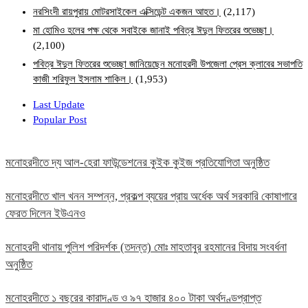
নরসিংদী রায়পুরায় মোটরসাইকেল এক্সিডেন্ট একজন আহত।
(2,117)
মা হোমিও হলের পক্ষ থেকে সবাইকে জানাই পবিত্র ঈদুল ফিতরের শুভেচ্ছা।
(2,100)
পবিত্র ঈদুল ফিতরের শুভেচ্ছা জানিয়েছেন মনোহরদী উপজেলা প্রেস ক্লাবের সভাপতি
কাজী শরিফুল ইসলাম শাকিল।
(1,953)
Last Update
Popular Post
মনোহরদীতে দ্য আল-হেরা ফাউন্ডেশনের কুইক কুইজ প্রতিযোগিতা অনুষ্ঠিত
মনোহরদীতে খাল খনন সম্পন্ন, প্রকল্প ব্যয়ের প্রায় অর্ধেক অর্থ সরকারি কোষাগারে
ফেরত দিলেন ইউএনও
মনোহরদী থানায় পুলিশ পরিদর্শক (তদন্ত) মোঃ মাহতাবুর রহমানের বিদায় সংবর্ধনা
অনুষ্ঠিত
মনোহরদীতে ১ বছরের কারাদণ্ড ও ৯৭ হাজার ৪০০ টাকা অর্থদণ্ডপ্রাপ্ত