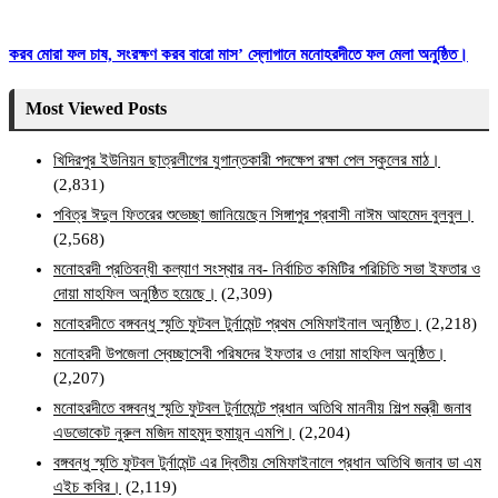
করব মোরা ফল চাষ, সংরক্ষণ করব বারো মাস’ স্লোগানে মনোহরদীতে ফল মেলা অনুষ্ঠিত।
Most Viewed Posts
খিদিরপুর ইউনিয়ন ছাত্রলীগের যুগান্তকারী পদক্ষেপ রক্ষা পেল স্কুলের মাঠ।
(2,831)
পবিত্র ঈদুল ফিতরের শুভেচ্ছা জানিয়েছেন সিঙ্গাপুর প্রবাসী নাঈম আহমেদ বুলবুল।
(2,568)
মনোহরদী প্রতিবন্ধী কল্যাণ সংস্থার নব- নির্বাচিত কমিটির পরিচিতি সভা ইফতার ও
দোয়া মাহফিল অনুষ্ঠিত হয়েছে।
(2,309)
মনোহরদীতে বঙ্গবন্ধু স্মৃতি ফুটবল টুর্নামেন্ট প্রথম সেমিফাইনাল অনুষ্ঠিত।
(2,218)
মনোহরদী উপজেলা স্বেচ্ছাসেবী পরিষদের ইফতার ও দোয়া মাহফিল অনুষ্ঠিত।
(2,207)
মনোহরদীতে বঙ্গবন্ধু স্মৃতি ফুটবল টুর্নামেন্টে প্রধান অতিথি মাননীয় শিল্প মন্ত্রী জনাব
এডভোকেট নুরুল মজিদ মাহমুদ হুমায়ূন এমপি।
(2,204)
বঙ্গবন্ধু স্মৃতি ফুটবল টুর্নামেন্ট এর দ্বিতীয় সেমিফাইনালে প্রধান অতিথি জনাব ডা এম
এইচ কবির।
(2,119)