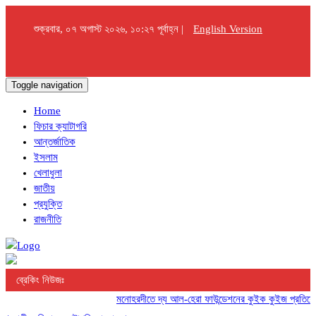
শুক্রবার, ০৭ অগাস্ট ২০২৬, ১০:২৭ পূর্বাহ্ন |
English Version
Toggle navigation
Home
ফিচার ক্যাটাগরি
আন্তর্জাতিক
ইসলাম
খেলাধুলা
জাতীয়
প্রযুক্তি
রাজনীতি
ব্রেকিং নিউজঃ
মনোহরদীতে দ্য আল-হেরা ফাউন্ডেশনের কুইক কুইজ প্রতিযোগিতা