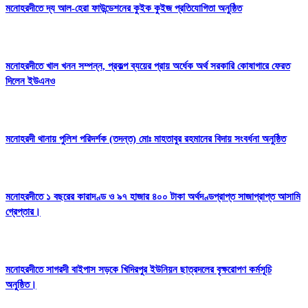
মনোহরদীতে দ্য আল-হেরা ফাউন্ডেশনের কুইক কুইজ প্রতিযোগিতা অনুষ্ঠিত
মনোহরদীতে খাল খনন সম্পন্ন, প্রকল্প ব্যয়ের প্রায় অর্ধেক অর্থ সরকারি কোষাগারে ফেরত
দিলেন ইউএনও
মনোহরদী থানায় পুলিশ পরিদর্শক (তদন্ত) মোঃ মাহতাবুর রহমানের বিদায় সংবর্ধনা অনুষ্ঠিত
মনোহরদীতে ১ বছরের কারাদণ্ড ও ৯৭ হাজার ৪০০ টাকা অর্থদণ্ডপ্রাপ্ত সাজাপ্রাপ্ত আসামি
গ্রেপ্তার।
মনোহরদীতে সাগরদী বাইপাস সড়কে খিদিরপুর ইউনিয়ন ছাত্রদলের বৃক্ষরোপণ কর্মসূচি
অনুষ্ঠিত।