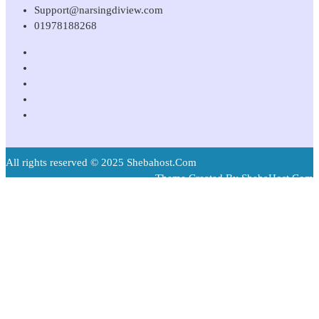
Support@narsingdiview.com
01978188268
All rights reserved © 2025 Shebahost.Com
Theme Created By ShebaHost.Com