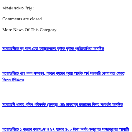
আপনার মতামত লিখুন :
Comments are closed.
More News Of This Category
মনোহরদীতে দ্য আল-হেরা ফাউন্ডেশনের কুইক কুইজ প্রতিযোগিতা অনুষ্ঠিত
মনোহরদীতে খাল খনন সম্পন্ন, প্রকল্প ব্যয়ের প্রায় অর্ধেক অর্থ সরকারি কোষাগারে ফেরত
দিলেন ইউএনও
মনোহরদী থানায় পুলিশ পরিদর্শক (তদন্ত) মোঃ মাহতাবুর রহমানের বিদায় সংবর্ধনা অনুষ্ঠিত
মনোহরদীতে ১ বছরের কারাদণ্ড ও ৯৭ হাজার ৪০০ টাকা অর্থদণ্ডপ্রাপ্ত সাজাপ্রাপ্ত আসামি