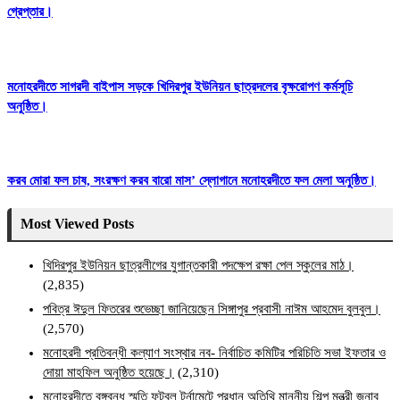
গ্রেপ্তার।
মনোহরদীতে সাগরদী বাইপাস সড়কে খিদিরপুর ইউনিয়ন ছাত্রদলের বৃক্ষরোপণ কর্মসূচি
অনুষ্ঠিত।
করব মোরা ফল চাষ, সংরক্ষণ করব বারো মাস’ স্লোগানে মনোহরদীতে ফল মেলা অনুষ্ঠিত।
Most Viewed Posts
খিদিরপুর ইউনিয়ন ছাত্রলীগের যুগান্তকারী পদক্ষেপ রক্ষা পেল স্কুলের মাঠ।
(2,835)
পবিত্র ঈদুল ফিতরের শুভেচ্ছা জানিয়েছেন সিঙ্গাপুর প্রবাসী নাঈম আহমেদ বুলবুল।
(2,570)
মনোহরদী প্রতিবন্ধী কল্যাণ সংস্থার নব- নির্বাচিত কমিটির পরিচিতি সভা ইফতার ও
দোয়া মাহফিল অনুষ্ঠিত হয়েছে।
(2,310)
মনোহরদীতে বঙ্গবন্ধু স্মৃতি ফুটবল টুর্নামেন্টে প্রধান অতিথি মাননীয় শিল্প মন্ত্রী জনাব