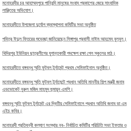
মনোহরদীর চর আহাম্মদপুরে পানিবন্দি মানুষের সংবাদ প্রকাশের জেরে সাংবাদিক
লাঞ্ছিতের অভিযোগ।
মনোহরদীতে উপজেলা দুর্যোগ ব্যবস্থাপনা কমিটির সভা অনুষ্ঠিত
পবিত্র ঈদুল ফিতরের শুভেচ্ছা জানিয়েছেন সিঙ্গাপুর প্রবাসী নাঈম আহমেদ বুলবুল।
খিদিরপুর ইউনিয়ন ছাত্রলীগের যুগান্তকারী পদক্ষেপ রক্ষা পেল স্কুলের মাঠ।
মনোহরদীতে বঙ্গবন্ধু স্মৃতি ফুটবল টুর্নামেন্ট প্রথম সেমিফাইনাল অনুষ্ঠিত।
মনোহরদীতে বঙ্গবন্ধু স্মৃতি ফুটবল টুর্নামেন্টে প্রধান অতিথি মাননীয় শিল্প মন্ত্রী জনাব
এডভোকেট নুরুল মজিদ মাহমুদ হুমায়ূন এমপি।
বঙ্গবন্ধু স্মৃতি ফুটবল টুর্নামেন্ট এর দ্বিতীয় সেমিফাইনালে প্রধান অতিথি জনাব ডা এম
এইচ কবির।
মনোহরদী প্রতিবন্ধী কল্যাণ সংস্থার নব- নির্বাচিত কমিটির পরিচিতি সভা ইফতার ও