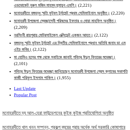
এডভোকেট নুরুল মজিদ মাহমুদ হুমায়ূন এমপি।
(2,221)
মনোহরদীতে বঙ্গবন্ধু স্মৃতি ফুটবল টুর্নামেন্ট প্রথম সেমিফাইনাল অনুষ্ঠিত।
(2,220)
মনোহরদী উপজেলা স্বেচ্ছাসেবী পরিষদের ইফতার ও দোয়া মাহফিল অনুষ্ঠিত।
(2,209)
নরসিংদী রায়পুরায় মোটরসাইকেল এক্সিডেন্ট একজন আহত।
(2,122)
বঙ্গবন্ধু স্মৃতি ফুটবল টুর্নামেন্ট এর দ্বিতীয় সেমিফাইনালে প্রধান অতিথি জনাব ডা এম
এইচ কবির।
(2,122)
মা হোমিও হলের পক্ষ থেকে সবাইকে জানাই পবিত্র ঈদুল ফিতরের শুভেচ্ছা।
(2,101)
পবিত্র ঈদুল ফিতরের শুভেচ্ছা জানিয়েছেন মনোহরদী উপজেলা প্রেস ক্লাবের সভাপতি
কাজী শরিফুল ইসলাম শাকিল।
(1,955)
Last Update
Popular Post
মনোহরদীতে দ্য আল-হেরা ফাউন্ডেশনের কুইক কুইজ প্রতিযোগিতা অনুষ্ঠিত
মনোহরদীতে খাল খনন সম্পন্ন, প্রকল্প ব্যয়ের প্রায় অর্ধেক অর্থ সরকারি কোষাগারে