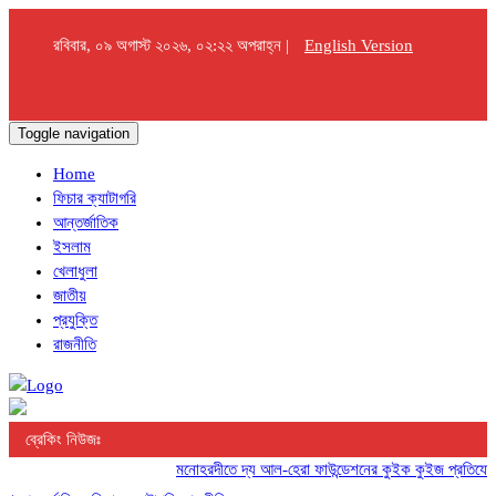
রবিবার, ০৯ অগাস্ট ২০২৬, ০২:২২ অপরাহ্ন |
English Version
Toggle navigation
Home
ফিচার ক্যাটাগরি
আন্তর্জাতিক
ইসলাম
খেলাধুলা
জাতীয়
প্রযুক্তি
রাজনীতি
ব্রেকিং নিউজঃ
মনোহরদীতে দ্য আল-হেরা ফাউন্ডেশনের কুইক কুইজ প্রতিযোগিতা 