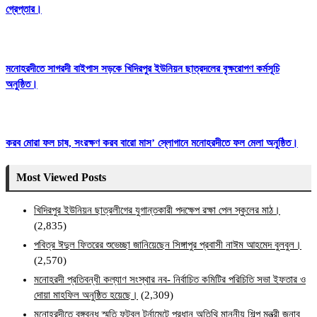
গ্রেপ্তার।
মনোহরদীতে সাগরদী বাইপাস সড়কে খিদিরপুর ইউনিয়ন ছাত্রদলের বৃক্ষরোপণ কর্মসূচি
অনুষ্ঠিত।
করব মোরা ফল চাষ, সংরক্ষণ করব বারো মাস’ স্লোগানে মনোহরদীতে ফল মেলা অনুষ্ঠিত।
Most Viewed Posts
খিদিরপুর ইউনিয়ন ছাত্রলীগের যুগান্তকারী পদক্ষেপ রক্ষা পেল স্কুলের মাঠ।
(2,835)
পবিত্র ঈদুল ফিতরের শুভেচ্ছা জানিয়েছেন সিঙ্গাপুর প্রবাসী নাঈম আহমেদ বুলবুল।
(2,570)
মনোহরদী প্রতিবন্ধী কল্যাণ সংস্থার নব- নির্বাচিত কমিটির পরিচিতি সভা ইফতার ও
দোয়া মাহফিল অনুষ্ঠিত হয়েছে।
(2,309)
মনোহরদীতে বঙ্গবন্ধু স্মৃতি ফুটবল টুর্নামেন্টে প্রধান অতিথি মাননীয় শিল্প মন্ত্রী জনাব