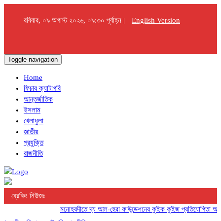
রবিবার, ০৯ অগাস্ট ২০২৬, ০৯:৩০ পূর্বাহ্ন |
English Version
Toggle navigation
Home
ফিচার ক্যাটাগরি
আন্তর্জাতিক
ইসলাম
খেলাধুলা
জাতীয়
প্রযুক্তি
রাজনীতি
ব্রেকিং নিউজঃ
মনোহরদীতে দ্য আল-হেরা ফাউন্ডেশনের কুইক কুইজ প্রতিযোগিতা অনুষ্ঠি