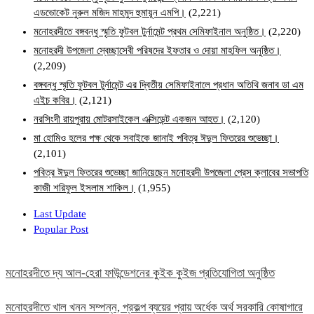
এডভোকেট নুরুল মজিদ মাহমুদ হুমায়ূন এমপি।
(2,221)
মনোহরদীতে বঙ্গবন্ধু স্মৃতি ফুটবল টুর্নামেন্ট প্রথম সেমিফাইনাল অনুষ্ঠিত।
(2,220)
মনোহরদী উপজেলা স্বেচ্ছাসেবী পরিষদের ইফতার ও দোয়া মাহফিল অনুষ্ঠিত।
(2,209)
বঙ্গবন্ধু স্মৃতি ফুটবল টুর্নামেন্ট এর দ্বিতীয় সেমিফাইনালে প্রধান অতিথি জনাব ডা এম
এইচ কবির।
(2,121)
নরসিংদী রায়পুরায় মোটরসাইকেল এক্সিডেন্ট একজন আহত।
(2,120)
মা হোমিও হলের পক্ষ থেকে সবাইকে জানাই পবিত্র ঈদুল ফিতরের শুভেচ্ছা।
(2,101)
পবিত্র ঈদুল ফিতরের শুভেচ্ছা জানিয়েছেন মনোহরদী উপজেলা প্রেস ক্লাবের সভাপতি
কাজী শরিফুল ইসলাম শাকিল।
(1,955)
Last Update
Popular Post
মনোহরদীতে দ্য আল-হেরা ফাউন্ডেশনের কুইক কুইজ প্রতিযোগিতা অনুষ্ঠিত
মনোহরদীতে খাল খনন সম্পন্ন, প্রকল্প ব্যয়ের প্রায় অর্ধেক অর্থ সরকারি কোষাগারে