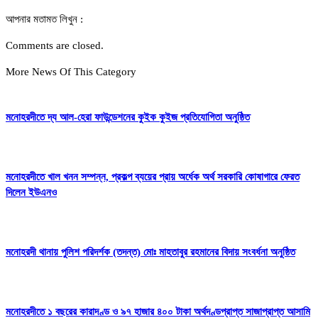
আপনার মতামত লিখুন :
Comments are closed.
More News Of This Category
মনোহরদীতে দ্য আল-হেরা ফাউন্ডেশনের কুইক কুইজ প্রতিযোগিতা অনুষ্ঠিত
মনোহরদীতে খাল খনন সম্পন্ন, প্রকল্প ব্যয়ের প্রায় অর্ধেক অর্থ সরকারি কোষাগারে ফেরত
দিলেন ইউএনও
মনোহরদী থানায় পুলিশ পরিদর্শক (তদন্ত) মোঃ মাহতাবুর রহমানের বিদায় সংবর্ধনা অনুষ্ঠিত
মনোহরদীতে ১ বছরের কারাদণ্ড ও ৯৭ হাজার ৪০০ টাকা অর্থদণ্ডপ্রাপ্ত সাজাপ্রাপ্ত আসামি