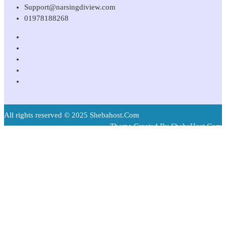
Support@narsingdiview.com
01978188268
All rights reserved © 2025 Shebahost.Com
Theme Created By ShebaHost.Com