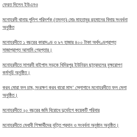
ফেরত দিলেন ইউএনও
মনোহরদী থানায় পুলিশ পরিদর্শক (তদন্ত) মোঃ মাহতাবুর রহমানের বিদায় সংবর্ধনা
অনুষ্ঠিত
মনোহরদীতে ১ বছরের কারাদণ্ড ও ৯৭ হাজার ৪০০ টাকা অর্থদণ্ডপ্রাপ্ত
সাজাপ্রাপ্ত আসামি গ্রেপ্তার।
মনোহরদীতে সাগরদী বাইপাস সড়কে খিদিরপুর ইউনিয়ন ছাত্রদলের বৃক্ষরোপণ
কর্মসূচি অনুষ্ঠিত।
করব মোরা ফল চাষ, সংরক্ষণ করব বারো মাস’ স্লোগানে মনোহরদীতে ফল মেলা
অনুষ্ঠিত।
মনোহরদীতে ২০ বছরের জমি বিরোধে দুর্ভোগে কয়েকটি পরিবার
মনোহরদীতে মেধাবী শিক্ষার্থীদের বৃত্তি প্রদান ও সংবর্ধনা অনুষ্ঠান অনুষ্ঠিত।