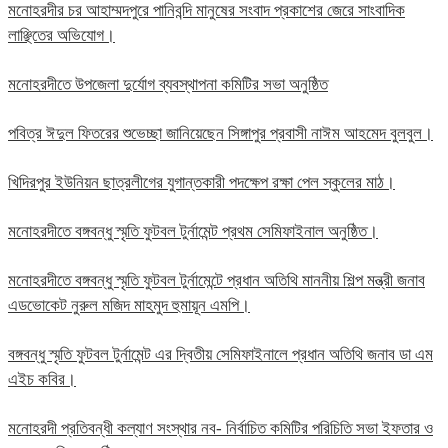
মনোহরদীর চর আহাম্মদপুরে পানিবন্দি মানুষের সংবাদ প্রকাশের জেরে সাংবাদিক
লাঞ্ছিতের অভিযোগ।
মনোহরদীতে উপজেলা দুর্যোগ ব্যবস্থাপনা কমিটির সভা অনুষ্ঠিত
পবিত্র ঈদুল ফিতরের শুভেচ্ছা জানিয়েছেন সিঙ্গাপুর প্রবাসী নাঈম আহমেদ বুলবুল।
খিদিরপুর ইউনিয়ন ছাত্রলীগের যুগান্তকারী পদক্ষেপ রক্ষা পেল স্কুলের মাঠ।
মনোহরদীতে বঙ্গবন্ধু স্মৃতি ফুটবল টুর্নামেন্ট প্রথম সেমিফাইনাল অনুষ্ঠিত।
মনোহরদীতে বঙ্গবন্ধু স্মৃতি ফুটবল টুর্নামেন্টে প্রধান অতিথি মাননীয় শিল্প মন্ত্রী জনাব
এডভোকেট নুরুল মজিদ মাহমুদ হুমায়ূন এমপি।
বঙ্গবন্ধু স্মৃতি ফুটবল টুর্নামেন্ট এর দ্বিতীয় সেমিফাইনালে প্রধান অতিথি জনাব ডা এম
এইচ কবির।
মনোহরদী প্রতিবন্ধী কল্যাণ সংস্থার নব- নির্বাচিত কমিটির পরিচিতি সভা ইফতার ও