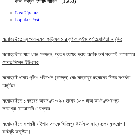
কাজী শরিফুল ইসলাম শাকিল।
(1,953)
Last Update
Popular Post
মনোহরদীতে দ্য আল-হেরা ফাউন্ডেশনের কুইক কুইজ প্রতিযোগিতা অনুষ্ঠিত
মনোহরদীতে খাল খনন সম্পন্ন, প্রকল্প ব্যয়ের প্রায় অর্ধেক অর্থ সরকারি কোষাগারে
ফেরত দিলেন ইউএনও
মনোহরদী থানায় পুলিশ পরিদর্শক (তদন্ত) মোঃ মাহতাবুর রহমানের বিদায় সংবর্ধনা
অনুষ্ঠিত
মনোহরদীতে ১ বছরের কারাদণ্ড ও ৯৭ হাজার ৪০০ টাকা অর্থদণ্ডপ্রাপ্ত
সাজাপ্রাপ্ত আসামি গ্রেপ্তার।
মনোহরদীতে সাগরদী বাইপাস সড়কে খিদিরপুর ইউনিয়ন ছাত্রদলের বৃক্ষরোপণ
কর্মসূচি অনুষ্ঠিত।