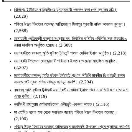
খিদিরপুর ইউনিয়ন ছাত্রলীগের যুগান্তকারী পদক্ষেপ রক্ষা পেল স্কুলের মাঠ।
(2,829)
পবিত্র ঈদুল ফিতরের শুভেচ্ছা জানিয়েছেন সিঙ্গাপুর প্রবাসী নাঈম আহমেদ বুলবুল।
(2,568)
মনোহরদী প্রতিবন্ধী কল্যাণ সংস্থার নব- নির্বাচিত কমিটির পরিচিতি সভা ইফতার ও
দোয়া মাহফিল অনুষ্ঠিত হয়েছে।
(2,309)
মনোহরদীতে বঙ্গবন্ধু স্মৃতি ফুটবল টুর্নামেন্ট প্রথম সেমিফাইনাল অনুষ্ঠিত।
(2,218)
মনোহরদী উপজেলা স্বেচ্ছাসেবী পরিষদের ইফতার ও দোয়া মাহফিল অনুষ্ঠিত।
(2,207)
মনোহরদীতে বঙ্গবন্ধু স্মৃতি ফুটবল টুর্নামেন্টে প্রধান অতিথি মাননীয় শিল্প মন্ত্রী জনাব
এডভোকেট নুরুল মজিদ মাহমুদ হুমায়ূন এমপি।
(2,204)
বঙ্গবন্ধু স্মৃতি ফুটবল টুর্নামেন্ট এর দ্বিতীয় সেমিফাইনালে প্রধান অতিথি জনাব ডা এম
এইচ কবির।
(2,119)
নরসিংদী রায়পুরায় মোটরসাইকেল এক্সিডেন্ট একজন আহত।
(2,116)
মা হোমিও হলের পক্ষ থেকে সবাইকে জানাই পবিত্র ঈদুল ফিতরের শুভেচ্ছা।
(2,100)
পবিত্র ঈদুল ফিতরের শুভেচ্ছা জানিয়েছেন মনোহরদী উপজেলা প্রেস ক্লাবের সভাপতি