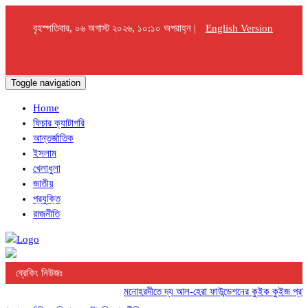
বৃহস্পতিবার, ০৬ অগাস্ট ২০২৬, ১০:১০ অপরাহ্ন |
English Version
Toggle navigation
Home
ফিচার ক্যাটাগরি
আন্তর্জাতিক
ইসলাম
খেলাধুলা
জাতীয়
প্রযুক্তি
রাজনীতি
ব্রেকিং নিউজঃ
মনোহরদীতে দ্য আল-হেরা ফাউন্ডেশনের কুইক কুইজ প্রতিযোগ