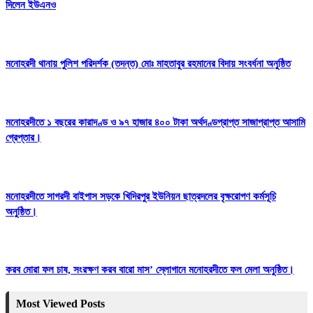
দিলেন ইউএনও
মনোহরদী থানায় পুলিশ পরিদর্শক (তদন্ত) মোঃ মাহতাবুর রহমানের বিদায় সংবর্ধনা অনুষ্ঠিত
মনোহরদীতে ১ বছরের কারাদণ্ড ও ৯৭ হাজার ৪০০ টাকা অর্থদণ্ডপ্রাপ্ত সাজাপ্রাপ্ত আসামি
গ্রেপ্তার।
মনোহরদীতে সাগরদী বাইপাস সড়কে খিদিরপুর ইউনিয়ন ছাত্রদলের বৃক্ষরোপণ কর্মসূচি
অনুষ্ঠিত।
করব মোরা ফল চাষ, সংরক্ষণ করব বারো মাস’ স্লোগানে মনোহরদীতে ফল মেলা অনুষ্ঠিত।
Most Viewed Posts