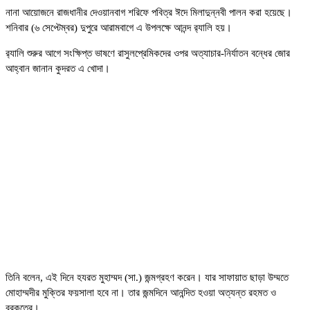
নানা আয়োজনে রাজধানীর দেওয়ানবাগ শরিফে পবিত্র ঈদে মিলাদুন্নবী পালন করা হয়েছে।
শনিবার (৬ সেপ্টেম্বর) দুপুরে আরামবাগে এ উপলক্ষে আনন্দ র‌্যালি হয়।
র‌্যালি শুরুর আগে সংক্ষিপ্ত ভাষণে রাসুলপ্রেমিকদের ওপর অত্যাচার-নির্যাতন বন্ধের জোর
আহ্বান জানান কুদরত এ খোদা।
তিনি বলেন, এই দিনে হযরত মুহাম্মদ (সা.) জন্মগ্রহণ করেন। যার সাফায়াত ছাড়া উম্মতে
মোহাম্মদীর মুক্তির ফয়সালা হবে না। তার জন্মদিনে আনন্দিত হওয়া অত্যন্ত রহমত ও
বরকতের।