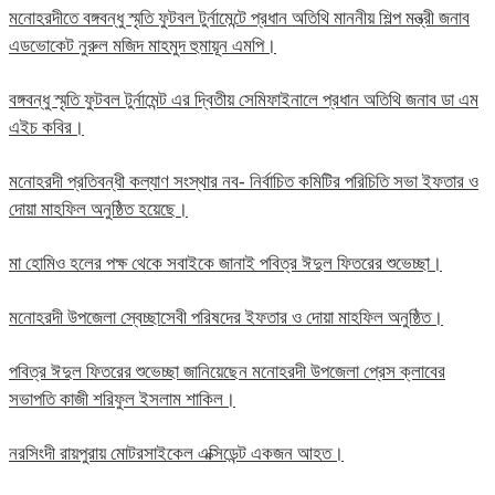
মনোহরদীতে বঙ্গবন্ধু স্মৃতি ফুটবল টুর্নামেন্টে প্রধান অতিথি মাননীয় শিল্প মন্ত্রী জনাব
এডভোকেট নুরুল মজিদ মাহমুদ হুমায়ূন এমপি।
বঙ্গবন্ধু স্মৃতি ফুটবল টুর্নামেন্ট এর দ্বিতীয় সেমিফাইনালে প্রধান অতিথি জনাব ডা এম
এইচ কবির।
মনোহরদী প্রতিবন্ধী কল্যাণ সংস্থার নব- নির্বাচিত কমিটির পরিচিতি সভা ইফতার ও
দোয়া মাহফিল অনুষ্ঠিত হয়েছে।
মা হোমিও হলের পক্ষ থেকে সবাইকে জানাই পবিত্র ঈদুল ফিতরের শুভেচ্ছা।
মনোহরদী উপজেলা স্বেচ্ছাসেবী পরিষদের ইফতার ও দোয়া মাহফিল অনুষ্ঠিত।
পবিত্র ঈদুল ফিতরের শুভেচ্ছা জানিয়েছেন মনোহরদী উপজেলা প্রেস ক্লাবের
সভাপতি কাজী শরিফুল ইসলাম শাকিল।
নরসিংদী রায়পুরায় মোটরসাইকেল এক্সিডেন্ট একজন আহত।