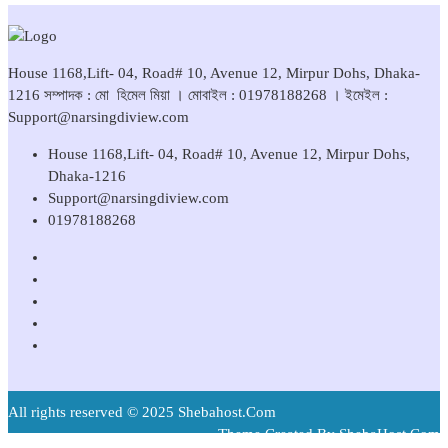
House 1168,Lift- 04, Road# 10, Avenue 12, Mirpur Dohs, Dhaka-
1216 সম্পাদক : মো হিমেল মিয়া । মোবাইল : 01978188268 । ইমেইল :
Support@narsingdiview.com
House 1168,Lift- 04, Road# 10, Avenue 12, Mirpur Dohs,
Dhaka-1216
Support@narsingdiview.com
01978188268
All rights reserved © 2025 Shebahost.Com
Theme Created By ShebaHost.Com