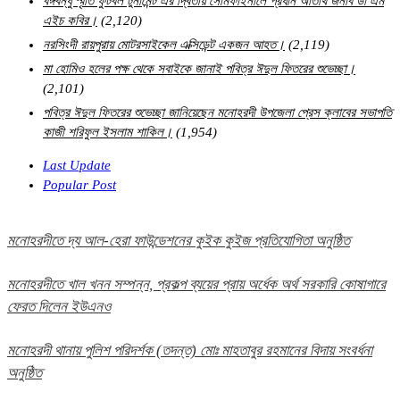
বঙ্গবন্ধু স্মৃতি ফুটবল টুর্নামেন্ট এর দ্বিতীয় সেমিফাইনালে প্রধান অতিথি জনাব ডা এম
এইচ কবির।
(2,120)
নরসিংদী রায়পুরায় মোটরসাইকেল এক্সিডেন্ট একজন আহত।
(2,119)
মা হোমিও হলের পক্ষ থেকে সবাইকে জানাই পবিত্র ঈদুল ফিতরের শুভেচ্ছা।
(2,101)
পবিত্র ঈদুল ফিতরের শুভেচ্ছা জানিয়েছেন মনোহরদী উপজেলা প্রেস ক্লাবের সভাপতি
কাজী শরিফুল ইসলাম শাকিল।
(1,954)
Last Update
Popular Post
মনোহরদীতে দ্য আল-হেরা ফাউন্ডেশনের কুইক কুইজ প্রতিযোগিতা অনুষ্ঠিত
মনোহরদীতে খাল খনন সম্পন্ন, প্রকল্প ব্যয়ের প্রায় অর্ধেক অর্থ সরকারি কোষাগারে
ফেরত দিলেন ইউএনও
মনোহরদী থানায় পুলিশ পরিদর্শক (তদন্ত) মোঃ মাহতাবুর রহমানের বিদায় সংবর্ধনা
অনুষ্ঠিত