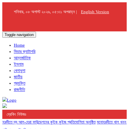
শনিবার, ০৮ অগাস্ট ২০২৬, ০৫:৩১ অপরাহ্ন |
English Version
Toggle navigation
Home
ফিচার ক্যাটাগরি
আন্তর্জাতিক
ইসলাম
খেলাধুলা
জাতীয়
প্রযুক্তি
রাজনীতি
ব্রেকিং নিউজঃ
ে দ্য আল-হেরা ফাউন্ডেশনের কুইক কুইজ প্রতিযোগিতা অনুষ্ঠিত
মনোহরদীতে খাল খনন সম্পন্ন, 