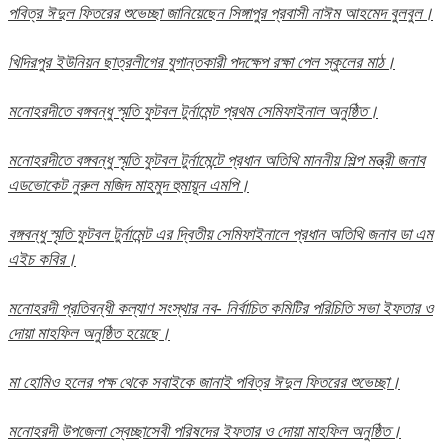
পবিত্র ঈদুল ফিতরের শুভেচ্ছা জানিয়েছেন সিঙ্গাপুর প্রবাসী নাঈম আহমেদ বুলবুল।
খিদিরপুর ইউনিয়ন ছাত্রলীগের যুগান্তকারী পদক্ষেপ রক্ষা পেল স্কুলের মাঠ।
মনোহরদীতে বঙ্গবন্ধু স্মৃতি ফুটবল টুর্নামেন্ট প্রথম সেমিফাইনাল অনুষ্ঠিত।
মনোহরদীতে বঙ্গবন্ধু স্মৃতি ফুটবল টুর্নামেন্টে প্রধান অতিথি মাননীয় শিল্প মন্ত্রী জনাব
এডভোকেট নুরুল মজিদ মাহমুদ হুমায়ূন এমপি।
বঙ্গবন্ধু স্মৃতি ফুটবল টুর্নামেন্ট এর দ্বিতীয় সেমিফাইনালে প্রধান অতিথি জনাব ডা এম
এইচ কবির।
মনোহরদী প্রতিবন্ধী কল্যাণ সংস্থার নব- নির্বাচিত কমিটির পরিচিতি সভা ইফতার ও
দোয়া মাহফিল অনুষ্ঠিত হয়েছে।
মা হোমিও হলের পক্ষ থেকে সবাইকে জানাই পবিত্র ঈদুল ফিতরের শুভেচ্ছা।
মনোহরদী উপজেলা স্বেচ্ছাসেবী পরিষদের ইফতার ও দোয়া মাহফিল অনুষ্ঠিত।