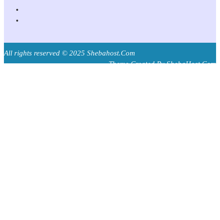
All rights reserved © 2025 Shebahost.Com
Theme Created By ShebaHost.Com