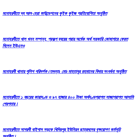
মনোহরদীতে দ্য আল-হেরা ফাউন্ডেশনের কুইক কুইজ প্রতিযোগিতা অনুষ্ঠিত
মনোহরদীতে খাল খনন সম্পন্ন, প্রকল্প ব্যয়ের প্রায় অর্ধেক অর্থ সরকারি কোষাগারে ফেরত
দিলেন ইউএনও
মনোহরদী থানায় পুলিশ পরিদর্শক (তদন্ত) মোঃ মাহতাবুর রহমানের বিদায় সংবর্ধনা অনুষ্ঠিত
মনোহরদীতে ১ বছরের কারাদণ্ড ও ৯৭ হাজার ৪০০ টাকা অর্থদণ্ডপ্রাপ্ত সাজাপ্রাপ্ত আসামি
গ্রেপ্তার।
মনোহরদীতে সাগরদী বাইপাস সড়কে খিদিরপুর ইউনিয়ন ছাত্রদলের বৃক্ষরোপণ কর্মসূচি
অনুষ্ঠিত।