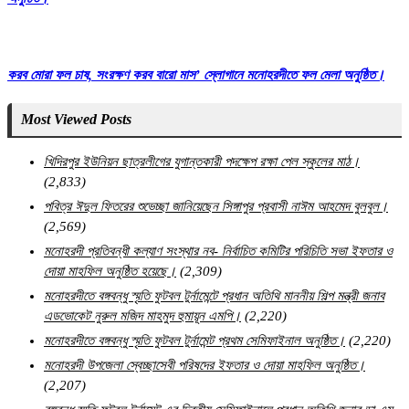
করব মোরা ফল চাষ, সংরক্ষণ করব বারো মাস’ স্লোগানে মনোহরদীতে ফল মেলা অনুষ্ঠিত।
Most Viewed Posts
খিদিরপুর ইউনিয়ন ছাত্রলীগের যুগান্তকারী পদক্ষেপ রক্ষা পেল স্কুলের মাঠ।
(2,833)
পবিত্র ঈদুল ফিতরের শুভেচ্ছা জানিয়েছেন সিঙ্গাপুর প্রবাসী নাঈম আহমেদ বুলবুল।
(2,569)
মনোহরদী প্রতিবন্ধী কল্যাণ সংস্থার নব- নির্বাচিত কমিটির পরিচিতি সভা ইফতার ও
দোয়া মাহফিল অনুষ্ঠিত হয়েছে।
(2,309)
মনোহরদীতে বঙ্গবন্ধু স্মৃতি ফুটবল টুর্নামেন্টে প্রধান অতিথি মাননীয় শিল্প মন্ত্রী জনাব
এডভোকেট নুরুল মজিদ মাহমুদ হুমায়ূন এমপি।
(2,220)
মনোহরদীতে বঙ্গবন্ধু স্মৃতি ফুটবল টুর্নামেন্ট প্রথম সেমিফাইনাল অনুষ্ঠিত।
(2,220)
মনোহরদী উপজেলা স্বেচ্ছাসেবী পরিষদের ইফতার ও দোয়া মাহফিল অনুষ্ঠিত।
(2,207)