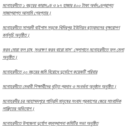
মনোহরদীতে ১ বছরের কারাদণ্ড ও ৯৭ হাজার ৪০০ টাকা অর্থদণ্ডপ্রাপ্ত
সাজাপ্রাপ্ত আসামি গ্রেপ্তার।
মনোহরদীতে সাগরদী বাইপাস সড়কে খিদিরপুর ইউনিয়ন ছাত্রদলের বৃক্ষরোপণ
কর্মসূচি অনুষ্ঠিত।
করব মোরা ফল চাষ, সংরক্ষণ করব বারো মাস’ স্লোগানে মনোহরদীতে ফল মেলা
অনুষ্ঠিত।
মনোহরদীতে ২০ বছরের জমি বিরোধে দুর্ভোগে কয়েকটি পরিবার
মনোহরদীতে মেধাবী শিক্ষার্থীদের বৃত্তি প্রদান ও সংবর্ধনা অনুষ্ঠান অনুষ্ঠিত।
মনোহরদীর চর আহাম্মদপুরে পানিবন্দি মানুষের সংবাদ প্রকাশের জেরে সাংবাদিক
লাঞ্ছিতের অভিযোগ।
মনোহরদীতে উপজেলা দুর্যোগ ব্যবস্থাপনা কমিটির সভা অনুষ্ঠিত