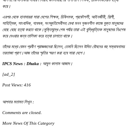
আশপাশের এলাকায় সাধারণ নিরীহ জনসাধারণের পাশাপাশি শিক্ষক, চিকিৎসকদেরও হত্যা
করে।
এরপর থেকে হানাদাররা সারা দেশের শিক্ষক, চিকিৎসক, প্রকৌশলী, আইনজীবী, শিল্পী,
সাহিত্যিক, সাংবাদিক, গবেষক, সংস্কৃতিসেবীসহ মেধা মনন সৃজনশীল কাজে যুক্ত মানুষদের
বেছে বেছে হত্যা করতে থাকে।মুক্তিযুদ্ধে শেষ পর্যায় তারা এই বুদ্ধিবৃত্তিক মানুষদের নিঃশেষ
করে দেওয়ার জন্য তালিকা করে হত্যা চালাতে থাকে।
তাঁদের মধ্যে যেমন প্রবীণ প্রাজ্ঞজনেরা ছিলেন, তেমনি ছিলেন উদিত যৌবনের বহু সম্ভাবনাময়
তরতাজা প্রাণ।আজ তাঁদের স্মৃতির স্মরণ করা হবে সারা দেশে।
IPCS News : Dhaka :
আবুল কালাম আজাদ।
[ad_2]
Post Views:
416
আপনার মতামত লিখুন :
Comments are closed.
More News Of This Category