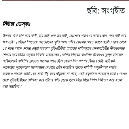
নিউজ ডেস্কঃ
উদয়ের পথে শুনি কার বাণী, ভয় নাই ওরে ভয় নাই, নিঃশেষে প্রাণ যে করিবে দান, ক্ষয় নাই তার
ক্ষয় নাই’।তাঁদের নিঃশেষে প্রাণদানের স্মৃতি আজ গভীর বেদনায় স্মরণ করবে জাতি।আজ থেকে
৫৪ বছর আগে দেশের শ্রেষ্ঠ সন্তান বুদ্ধিজীবীরা হানাদার পাকিস্তান সেনাবাহিনীর নীলনকশার
শিকার হয়ে নির্মম হত্যার শিকার হয়েছিলেন।অমিত বিক্রম বাঙালির জীবনপণ যুদ্ধে হানাদার
পাকিস্তানি বাহিনীর চূড়ান্ত পরাজয় তখন ছিল কেবল দিন গণনার বিষয়।সেই অনিবার্য
পরাজয়ের প্রাক্কালে মরণকামড় দেওয়ার চেষ্টা করেছিল ঘাতক বাহিনী।স্বাধীনতা অর্জন
করলেও বাঙালি জাতি যেন মাথা উঁচু করে দাঁড়াতে না পারে, সেই চক্রান্ত করেছিল তারা।দেশের
সেরা বুদ্ধিজীবীদের তালিকা করে তাঁদের বাড়ি থেকে তুলে নিয়ে গিয়ে নির্মম নির্যাতন করে হত্যা
করা হয়েছিল।