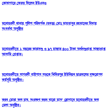
কোষাগারে ফেরত দিলেন ইউএনও
মনোহরদী থানায় পুলিশ পরিদর্শক (তদন্ত) মোঃ মাহতাবুর রহমানের বিদায়
সংবর্ধনা অনুষ্ঠিত
মনোহরদীতে ১ বছরের কারাদণ্ড ও ৯৭ হাজার ৪০০ টাকা অর্থদণ্ডপ্রাপ্ত সাজাপ্রাপ্ত
আসামি গ্রেপ্তার।
মনোহরদীতে সাগরদী বাইপাস সড়কে খিদিরপুর ইউনিয়ন ছাত্রদলের বৃক্ষরোপণ
কর্মসূচি অনুষ্ঠিত।
করব মোরা ফল চাষ, সংরক্ষণ করব বারো মাস’ স্লোগানে মনোহরদীতে ফল
মেলা অনুষ্ঠিত।