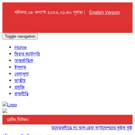
শনিবার, ০৮ অগাস্ট ২০২৬, ০১:৪০ পূর্বাহ্ন |
English Version
Toggle navigation
Home
ফিচার ক্যাটাগরি
আন্তর্জাতিক
ইসলাম
খেলাধুলা
জাতীয়
প্রযুক্তি
রাজনীতি
ব্রেকিং নিউজঃ
মনোহরদীতে দ্য আল-হেরা ফাউন্ডেশনের কুইক কুইজ প্রত