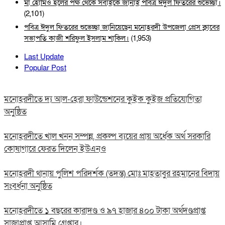
মা হোমিও হলের পক্ষ থেকে সবাইকে জানাই পবিত্র ঈদুল ফিতরের শুভেচ্ছা।
(2,101)
পবিত্র ঈদুল ফিতরের শুভেচ্ছা জানিয়েছেন মনোহরদী উপজেলা প্রেস ক্লাবের
সভাপতি কাজী শরিফুল ইসলাম শাকিল।
(1,953)
Last Update
Popular Post
মনোহরদীতে দ্য আল-হেরা ফাউন্ডেশনের কুইক কুইজ প্রতিযোগিতা
অনুষ্ঠিত
মনোহরদীতে খাল খনন সম্পন্ন, প্রকল্প ব্যয়ের প্রায় অর্ধেক অর্থ সরকারি
কোষাগারে ফেরত দিলেন ইউএনও
মনোহরদী থানায় পুলিশ পরিদর্শক (তদন্ত) মোঃ মাহতাবুর রহমানের বিদায়
সংবর্ধনা অনুষ্ঠিত
মনোহরদীতে ১ বছরের কারাদণ্ড ও ৯৭ হাজার ৪০০ টাকা অর্থদণ্ডপ্রাপ্ত
সাজাপ্রাপ্ত আসামি গ্রেপ্তার।