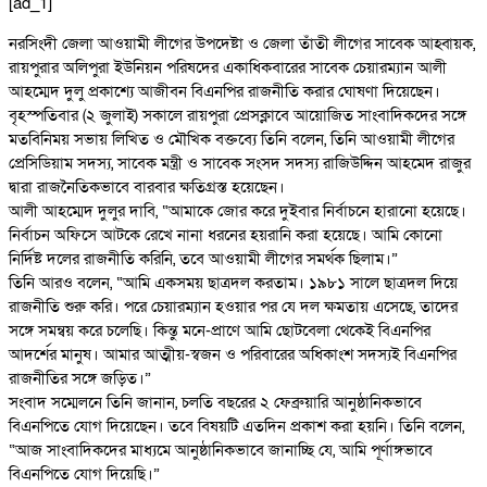
[ad_1]
নরসিংদী জেলা আওয়ামী লীগের উপদেষ্টা ও জেলা তাঁতী লীগের সাবেক আহ্বায়ক,
রায়পুরার অলিপুরা ইউনিয়ন পরিষদের একাধিকবারের সাবেক চেয়ারম্যান আলী
আহম্মেদ দুলু প্রকাশ্যে আজীবন বিএনপির রাজনীতি করার ঘোষণা দিয়েছেন।
বৃহস্পতিবার (২ জুলাই) সকালে রায়পুরা প্রেসক্লাবে আয়োজিত সাংবাদিকদের সঙ্গে
মতবিনিময় সভায় লিখিত ও মৌখিক বক্তব্যে তিনি বলেন, তিনি আওয়ামী লীগের
প্রেসিডিয়াম সদস্য, সাবেক মন্ত্রী ও সাবেক সংসদ সদস্য রাজিউদ্দিন আহমেদ রাজুর
দ্বারা রাজনৈতিকভাবে বারবার ক্ষতিগ্রস্ত হয়েছেন।
আলী আহম্মেদ দুলুর দাবি, “আমাকে জোর করে দুইবার নির্বাচনে হারানো হয়েছে।
নির্বাচন অফিসে আটকে রেখে নানা ধরনের হয়রানি করা হয়েছে। আমি কোনো
নির্দিষ্ট দলের রাজনীতি করিনি, তবে আওয়ামী লীগের সমর্থক ছিলাম।”
তিনি আরও বলেন, “আমি একসময় ছাত্রদল করতাম। ১৯৮১ সালে ছাত্রদল দিয়ে
রাজনীতি শুরু করি। পরে চেয়ারম্যান হওয়ার পর যে দল ক্ষমতায় এসেছে, তাদের
সঙ্গে সমন্বয় করে চলেছি। কিন্তু মনে-প্রাণে আমি ছোটবেলা থেকেই বিএনপির
আদর্শের মানুষ। আমার আত্মীয়-স্বজন ও পরিবারের অধিকাংশ সদস্যই বিএনপির
রাজনীতির সঙ্গে জড়িত।”
সংবাদ সম্মেলনে তিনি জানান, চলতি বছরের ২ ফেব্রুয়ারি আনুষ্ঠানিকভাবে
বিএনপিতে যোগ দিয়েছেন। তবে বিষয়টি এতদিন প্রকাশ করা হয়নি। তিনি বলেন,
“আজ সাংবাদিকদের মাধ্যমে আনুষ্ঠানিকভাবে জানাচ্ছি যে, আমি পূর্ণাঙ্গভাবে
বিএনপিতে যোগ দিয়েছি।”