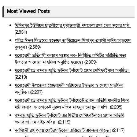
Most Viewed Posts
খিদিরপুর ইউনিয়ন ছাত্রলীগের যুগান্তকারী পদক্ষেপ রক্ষা পেল স্কুলের মাঠ।
(2,831)
পবিত্র ঈদুল ফিতরের শুভেচ্ছা জানিয়েছেন সিঙ্গাপুর প্রবাসী নাঈম আহমেদ
বুলবুল।
(2,569)
মনোহরদী প্রতিবন্ধী কল্যাণ সংস্থার নব- নির্বাচিত কমিটির পরিচিতি সভা
ইফতার ও দোয়া মাহফিল অনুষ্ঠিত হয়েছে।
(2,309)
মনোহরদীতে বঙ্গবন্ধু স্মৃতি ফুটবল টুর্নামেন্ট প্রথম সেমিফাইনাল অনুষ্ঠিত।
(2,219)
মনোহরদী উপজেলা স্বেচ্ছাসেবী পরিষদের ইফতার ও দোয়া মাহফিল
অনুষ্ঠিত।
(2,207)
মনোহরদীতে বঙ্গবন্ধু স্মৃতি ফুটবল টুর্নামেন্টে প্রধান অতিথি মাননীয় শিল্প
মন্ত্রী জনাব এডভোকেট নুরুল মজিদ মাহমুদ হুমায়ূন এমপি।
(2,205)
বঙ্গবন্ধু স্মৃতি ফুটবল টুর্নামেন্ট এর দ্বিতীয় সেমিফাইনালে প্রধান অতিথি
জনাব ডা এম এইচ কবির।
(2,119)
নরসিংদী রায়পুরায় মোটরসাইকেল এক্সিডেন্ট একজন আহত।
(2,117)