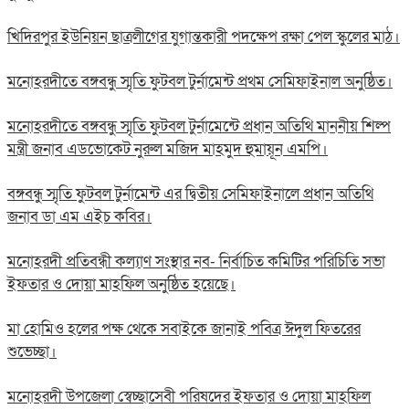
খিদিরপুর ইউনিয়ন ছাত্রলীগের যুগান্তকারী পদক্ষেপ রক্ষা পেল স্কুলের মাঠ।
মনোহরদীতে বঙ্গবন্ধু স্মৃতি ফুটবল টুর্নামেন্ট প্রথম সেমিফাইনাল অনুষ্ঠিত।
মনোহরদীতে বঙ্গবন্ধু স্মৃতি ফুটবল টুর্নামেন্টে প্রধান অতিথি মাননীয় শিল্প
মন্ত্রী জনাব এডভোকেট নুরুল মজিদ মাহমুদ হুমায়ূন এমপি।
বঙ্গবন্ধু স্মৃতি ফুটবল টুর্নামেন্ট এর দ্বিতীয় সেমিফাইনালে প্রধান অতিথি
জনাব ডা এম এইচ কবির।
মনোহরদী প্রতিবন্ধী কল্যাণ সংস্থার নব- নির্বাচিত কমিটির পরিচিতি সভা
ইফতার ও দোয়া মাহফিল অনুষ্ঠিত হয়েছে।
মা হোমিও হলের পক্ষ থেকে সবাইকে জানাই পবিত্র ঈদুল ফিতরের
শুভেচ্ছা।
মনোহরদী উপজেলা স্বেচ্ছাসেবী পরিষদের ইফতার ও দোয়া মাহফিল