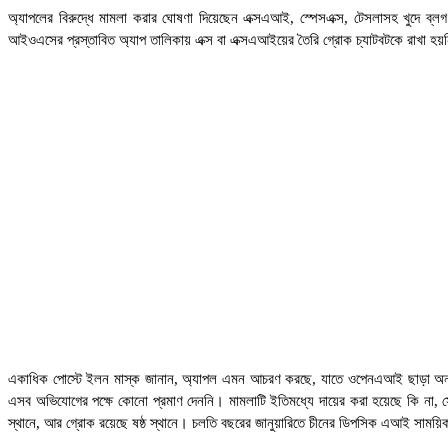
অ্যাপলের বিরুদ্ধে মামলা করার ঘোষণা দিয়েছেন এক্সএআই, স্পেসএক্স, টেসলাসহ খুদে ব্
আইওএসের প্রস্তাবিত অ্যাপ তালিকায় এক্স বা এক্সএআইয়ের তৈরি গ্রোক চ্যাটবটকে রাখা হয়
একাধিক পোস্টে ইলন মাস্ক জানান, অ্যাপল এমন আচরণ করছে, যাতে ওপেনএআই ছাড়া অন্য ক
এসব অভিযোগের পক্ষে কোনো প্রমাণ দেননি। মামলাটি ইতিমধ্যে দায়ের করা হয়েছে কি না, সেটিও
স্থানে, আর গ্রোক রয়েছে ষষ্ঠ স্থানে। চলতি বছরের জানুয়ারিতে চীনের ডিপসিক এআই সাময়িকভ