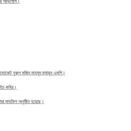
িতের অভিযোগ।
াব এডভোকেট নুরুল মজিদ মাহমুদ হুমায়ূন এমপি।
ম এইচ কবির।
য়া মাহফিল অনুষ্ঠিত হয়েছে।