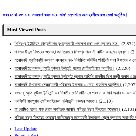
করব মোরা ফল চাষ, সংরক্ষণ করব বারো মাস’ স্লোগানে মনোহরদীতে ফল মেলা অনুষ্ঠিত।
Most Viewed Posts
খিদিরপুর ইউনিয়ন ছাত্রলীগের যুগান্তকারী পদক্ষেপ রক্ষা পেল স্কুলের মাঠ।
(2,832)
পবিত্র ঈদুল ফিতরের শুভেচ্ছা জানিয়েছেন সিঙ্গাপুর প্রবাসী নাঈম আহমেদ বুলবুল।
(2
মনোহরদী প্রতিবন্ধী কল্যাণ সংস্থার নব- নির্বাচিত কমিটির পরিচিতি সভা ইফতার ও দো
মনোহরদীতে বঙ্গবন্ধু স্মৃতি ফুটবল টুর্নামেন্ট প্রথম সেমিফাইনাল অনুষ্ঠিত।
(2,220)
মনোহরদীতে বঙ্গবন্ধু স্মৃতি ফুটবল টুর্নামেন্টে প্রধান অতিথি মাননীয় শিল্প মন্ত্রী জনা
মনোহরদী উপজেলা স্বেচ্ছাসেবী পরিষদের ইফতার ও দোয়া মাহফিল অনুষ্ঠিত।
(2,207
বঙ্গবন্ধু স্মৃতি ফুটবল টুর্নামেন্ট এর দ্বিতীয় সেমিফাইনালে প্রধান অতিথি জনাব ডা এ
নরসিংদী রায়পুরায় মোটরসাইকেল এক্সিডেন্ট একজন আহত।
(2,119)
মা হোমিও হলের পক্ষ থেকে সবাইকে জানাই পবিত্র ঈদুল ফিতরের শুভেচ্ছা।
(2,101)
পবিত্র ঈদুল ফিতরের শুভেচ্ছা জানিয়েছেন মনোহরদী উপজেলা প্রেস ক্লাবের সভাপত
Last Update
Popular Post