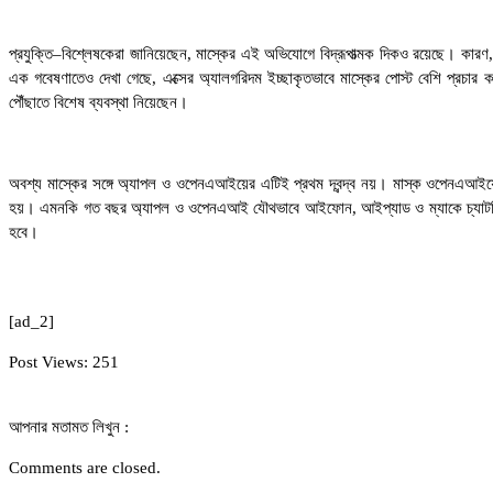
প্রযুক্তি–বিশ্লেষকেরা জানিয়েছেন, মাস্কের এই অভিযোগে বিদ্রূপাত্মক দিকও রয়েছে। কারণ,
এক গবেষণাতেও দেখা গেছে, এক্সের অ্যালগরিদম ইচ্ছাকৃতভাবে মাস্কের পোস্ট বেশি প্রচার ক
পৌঁছাতে বিশেষ ব্যবস্থা নিয়েছেন।
অবশ্য মাস্কের সঙ্গে অ্যাপল ও ওপেনএআইয়ের এটিই প্রথম দ্বন্দ্ব নয়। মাস্ক ওপেনএআইয়ের স
হয়। এমনকি গত বছর অ্যাপল ও ওপেনএআই যৌথভাবে আইফোন, আইপ্যাড ও ম্যাকে চ্যাটজিপিটি যু
হবে।
[ad_2]
Post Views:
251
আপনার মতামত লিখুন :
Comments are closed.