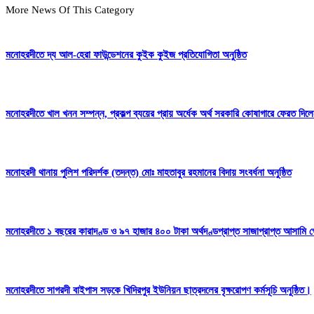
More News Of This Category
মনোহরদীতে দ্য আল-হেরা ফাউন্ডেশনের কুইক কুইজ প্রতিযোগিতা অনুষ্ঠিত
মনোহরদীতে খাল খনন সম্পন্ন, প্রকল্প ব্যয়ের প্রায় অর্ধেক অর্থ সরকারি কোষাগারে ফেরত দ
মনোহরদী থানায় পুলিশ পরিদর্শক (তদন্ত) মোঃ মাহতাবুর রহমানের বিদায় সংবর্ধনা অনুষ্ঠিত
মনোহরদীতে ১ বছরের কারাদণ্ড ও ৯৭ হাজার ৪০০ টাকা অর্থদণ্ডপ্রাপ্ত সাজাপ্রাপ্ত আসামি গ
মনোহরদীতে সাগরদী বাইপাস সড়কে খিদিরপুর ইউনিয়ন ছাত্রদলের বৃক্ষরোপণ কর্মসূচি অনুষ্ঠিত।