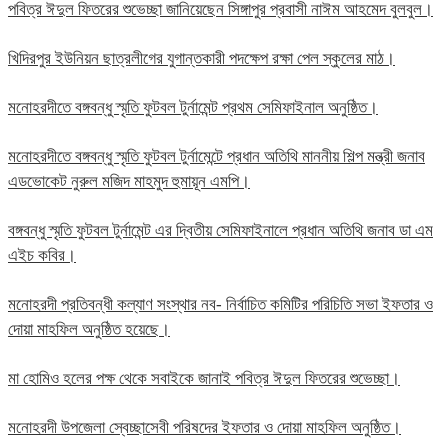
পবিত্র ঈদুল ফিতরের শুভেচ্ছা জানিয়েছেন সিঙ্গাপুর প্রবাসী নাঈম আহমেদ বুলবুল।
খিদিরপুর ইউনিয়ন ছাত্রলীগের যুগান্তকারী পদক্ষেপ রক্ষা পেল স্কুলের মাঠ।
মনোহরদীতে বঙ্গবন্ধু স্মৃতি ফুটবল টুর্নামেন্ট প্রথম সেমিফাইনাল অনুষ্ঠিত।
মনোহরদীতে বঙ্গবন্ধু স্মৃতি ফুটবল টুর্নামেন্টে প্রধান অতিথি মাননীয় শিল্প মন্ত্রী জনাব
এডভোকেট নুরুল মজিদ মাহমুদ হুমায়ূন এমপি।
বঙ্গবন্ধু স্মৃতি ফুটবল টুর্নামেন্ট এর দ্বিতীয় সেমিফাইনালে প্রধান অতিথি জনাব ডা এম
এইচ কবির।
মনোহরদী প্রতিবন্ধী কল্যাণ সংস্থার নব- নির্বাচিত কমিটির পরিচিতি সভা ইফতার ও
দোয়া মাহফিল অনুষ্ঠিত হয়েছে।
মা হোমিও হলের পক্ষ থেকে সবাইকে জানাই পবিত্র ঈদুল ফিতরের শুভেচ্ছা।
মনোহরদী উপজেলা স্বেচ্ছাসেবী পরিষদের ইফতার ও দোয়া মাহফিল অনুষ্ঠিত।