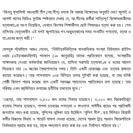
‘কিন্তু ফ্যাসিস্ট আওয়ামী লীগ (আ.লীগ) দলকে কি আমরা বিক্ষোভের অনুমতি দেব? জুলাই ও
আগস্ট মাসের ভিডিও ফুটেজ স্পষ্টভাবে দেখায় যে, আ.লীগের কর্মীরা শান্তিপূর্ণ বিক্ষোভকারীদের
হত্যাকাণ্ডে অংশ নিয়েছিল, যেখানে কিশোর শিক্ষার্থীসহ ছোট শিশুদেরও হত্যা করা হয়। শেখ
হাসিনার নেতৃত্বাধীন এই দলই জুলাইয়ের গণ-অভ্যুত্থানের সময় সংঘটিত গণহত্যা, হত্যা ও
তাণ্ডবের জন্য দায়ী।’
ফেসবুক স্ট্যাটাসে আরও লেখেন, ‘নিউইয়র্কভিত্তিক মানবাধিকার সংস্থা হিউম্যান রাইটস
ওয়াচ (এইচআরডব্লিউ) গতকাল (২৮ জানুয়ারি) তাদের প্রতিবেদনে বলেছে, সংস্থাটির
সাক্ষাৎকার নেওয়া কর্মকর্তারা জানিয়েছেন যে, হাসিনা সরাসরি হত্যাকাণ্ড ও গুমের আদেশ
দিয়েছেন তার ১৬ বছরের স্বৈরশাসনের সময়। তিনি একটি চোরতন্ত্র এবং হত্যার রাজত্ব
কায়েম করেছেন। তার শাসনামলে ২৩৪ বিলিয়ন ডলার লুটপাট করা হয়েছে, যা তার ঘনিষ্ঠ
গোষ্ঠী বিদেশে পাচার করেছে বলে একটি স্বতন্ত্র প্যানেলের প্রতিবেদনে বলা হয়েছে। তার
পরিবার এখন বহুমিলিয়ন ডলারের দুর্নীতির তদন্তের মুখে।’
‘এছাড়া, তার শাসনামলে ৩,৫০০ জন গুমের শিকার হয়েছেন। ৩,০০০ জন বিচারবহির্ভূত
হত্যার শিকার হয়েছেন, শাপলা চত্বরের গণহত্যা ও মাওলানা সাঈদীর রায়ের পর প্রতিবাদী
জনতাকে দমন করা হয়েছে, পুলিশের ভূমিকা হয়ে উঠেছিল ‘পুলিশ লীগ’, ছয় মিলিয়ন বিরোধী
কর্মীর বিরুদ্ধে মিথ্যা ও গায়েবি মামলা দেওয়া হয়েছে, দেশের প্রথম হিন্দু প্রধান বিচারপতিকে
নির্মমভাবে প্রহার করা হয়, তাকে পদত্যাগে বাধ্য করা হয় এবং নির্বাসনে পাঠানো হয়।’