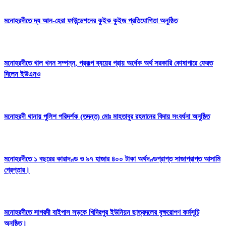
মনোহরদীতে দ্য আল-হেরা ফাউন্ডেশনের কুইক কুইজ প্রতিযোগিতা অনুষ্ঠিত
মনোহরদীতে খাল খনন সম্পন্ন, প্রকল্প ব্যয়ের প্রায় অর্ধেক অর্থ সরকারি কোষাগারে ফেরত
দিলেন ইউএনও
মনোহরদী থানায় পুলিশ পরিদর্শক (তদন্ত) মোঃ মাহতাবুর রহমানের বিদায় সংবর্ধনা অনুষ্ঠিত
মনোহরদীতে ১ বছরের কারাদণ্ড ও ৯৭ হাজার ৪০০ টাকা অর্থদণ্ডপ্রাপ্ত সাজাপ্রাপ্ত আসামি
গ্রেপ্তার।
মনোহরদীতে সাগরদী বাইপাস সড়কে খিদিরপুর ইউনিয়ন ছাত্রদলের বৃক্ষরোপণ কর্মসূচি
অনুষ্ঠিত।