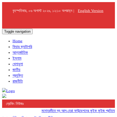
বৃহস্পতিবার, ০৬ অগাস্ট ২০২৬, ১২:১০ অপরাহ্ন |
English Version
Toggle navigation
Home
ফিচার ক্যাটাগরি
আন্তর্জাতিক
ইসলাম
খেলাধুলা
জাতীয়
প্রযুক্তি
রাজনীতি
ব্রেকিং নিউজঃ
মনোহরদীতে দ্য আল-হেরা ফাউন্ডেশনের কুইক কুইজ প্রতিযোগিতা 