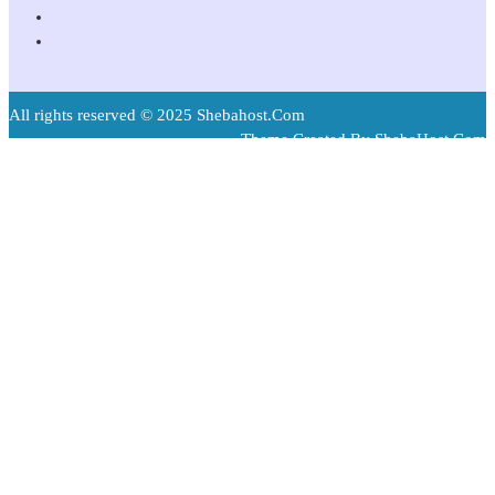
All rights reserved © 2025 Shebahost.Com
Theme Created By ShebaHost.Com