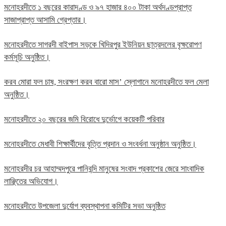
মনোহরদীতে ১ বছরের কারাদণ্ড ও ৯৭ হাজার ৪০০ টাকা অর্থদণ্ডপ্রাপ্ত
সাজাপ্রাপ্ত আসামি গ্রেপ্তার।
মনোহরদীতে সাগরদী বাইপাস সড়কে খিদিরপুর ইউনিয়ন ছাত্রদলের বৃক্ষরোপণ
কর্মসূচি অনুষ্ঠিত।
করব মোরা ফল চাষ, সংরক্ষণ করব বারো মাস’ স্লোগানে মনোহরদীতে ফল মেলা
অনুষ্ঠিত।
মনোহরদীতে ২০ বছরের জমি বিরোধে দুর্ভোগে কয়েকটি পরিবার
মনোহরদীতে মেধাবী শিক্ষার্থীদের বৃত্তি প্রদান ও সংবর্ধনা অনুষ্ঠান অনুষ্ঠিত।
মনোহরদীর চর আহাম্মদপুরে পানিবন্দি মানুষের সংবাদ প্রকাশের জেরে সাংবাদিক
লাঞ্ছিতের অভিযোগ।
মনোহরদীতে উপজেলা দুর্যোগ ব্যবস্থাপনা কমিটির সভা অনুষ্ঠিত