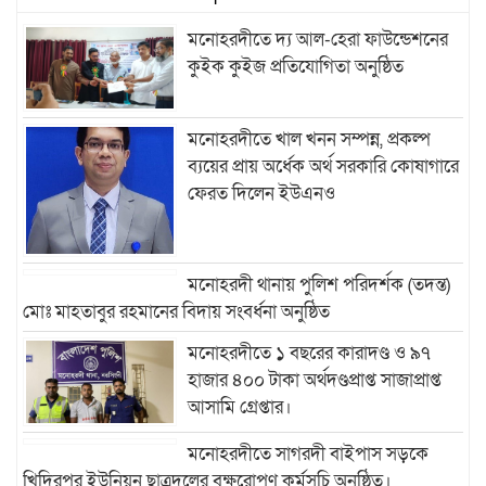
মনোহরদীতে দ্য আল-হেরা ফাউন্ডেশনের
কুইক কুইজ প্রতিযোগিতা অনুষ্ঠিত
মনোহরদীতে খাল খনন সম্পন্ন, প্রকল্প
ব্যয়ের প্রায় অর্ধেক অর্থ সরকারি কোষাগারে
ফেরত দিলেন ইউএনও
মনোহরদী থানায় পুলিশ পরিদর্শক (তদন্ত)
মোঃ মাহতাবুর রহমানের বিদায় সংবর্ধনা অনুষ্ঠিত
মনোহরদীতে ১ বছরের কারাদণ্ড ও ৯৭
হাজার ৪০০ টাকা অর্থদণ্ডপ্রাপ্ত সাজাপ্রাপ্ত
আসামি গ্রেপ্তার।
মনোহরদীতে সাগরদী বাইপাস সড়কে
খিদিরপুর ইউনিয়ন ছাত্রদলের বৃক্ষরোপণ কর্মসূচি অনুষ্ঠিত।