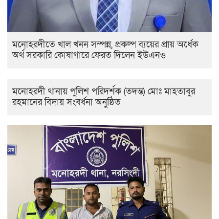
মনোহরদীতে খাল খনন সম্পন্ন, প্রকল্প ব্যয়ের প্রায় অর্ধেক
অর্থ সরকারি কোষাগারে ফেরত দিলেন ইউএনও
মনোহরদী থানায় পুলিশ পরিদর্শক (তদন্ত) মোঃ মাহতাবুর
রহমানের বিদায় সংবর্ধনা অনুষ্ঠিত