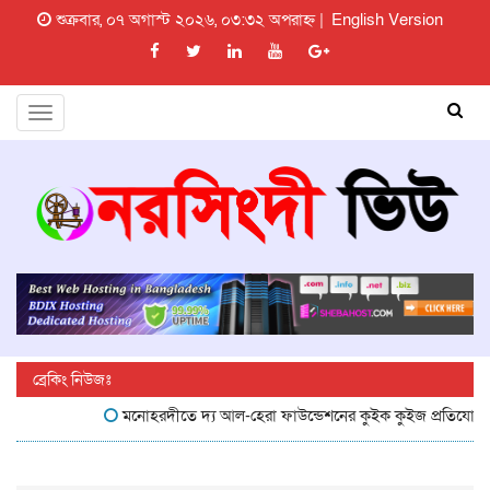
শুক্রবার, ০৭ অগাস্ট ২০২৬, ০৩:৩২ অপরাহ্ন |
English Version
Toggle
navigation
ব্রেকিং নিউজঃ
মনোহরদীতে দ্য আল-হেরা ফাউন্ডেশনের কুইক কুইজ প্রতিযোগিতা অনুষ