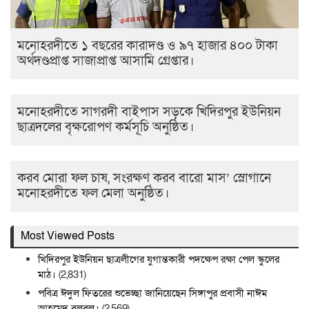
মনোহরদীতে ১ বছরের কারাদণ্ড ও ৯৭ হাজার ৪০০ টাকা
অর্থদণ্ডপ্রাপ্ত সাজাপ্রাপ্ত আসামি গ্রেপ্তার।
মনোহরদীতে সাগরদী বাইপাস সড়কে খিদিরপুর ইউনিয়ন
ছাত্রদলের বৃক্ষরোপণ কর্মসূচি অনুষ্ঠিত।
করব মোরা ফল চাষ, সংরক্ষণ করব বারো মাস’ স্লোগানে
মনোহরদীতে ফল মেলা অনুষ্ঠিত।
Most Viewed Posts
খিদিরপুর ইউনিয়ন ছাত্রলীগের যুগান্তকারী পদক্ষেপ রক্ষা পেল স্কুলের
মাঠ।
(2,831)
পবিত্র ঈদুল ফিতরের শুভেচ্ছা জানিয়েছেন সিঙ্গাপুর প্রবাসী নাঈম
আহমেদ বুলবুল।
(2,569)