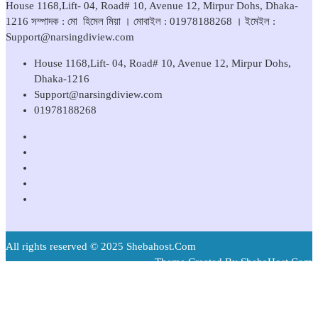
House 1168,Lift- 04, Road# 10, Avenue 12, Mirpur Dohs, Dhaka-
1216 সম্পাদক : মো হিমেল মিয়া । মোবাইল : 01978188268 । ইমেইল :
Support@narsingdiview.com
House 1168,Lift- 04, Road# 10, Avenue 12, Mirpur Dohs,
Dhaka-1216
Support@narsingdiview.com
01978188268
All rights reserved © 2025 Shebahost.Com
Theme Created By ShebaHost.Com