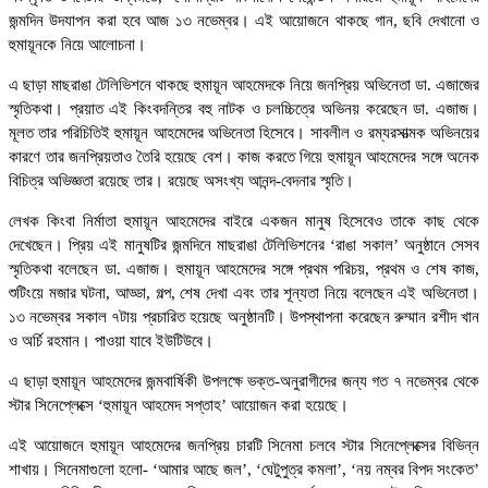
জন্মদিন উদযাপন করা হবে আজ ১৩ নভেম্বর। এই আয়োজনে থাকছে গান, ছবি দেখানো ও
হুমায়ূনকে নিয়ে আলোচনা।
এ ছাড়া মাছরাঙা টেলিভিশনে থাকছে হুমায়ূন আহমেদকে নিয়ে জনপ্রিয় অভিনেতা ডা. এজাজের
স্মৃতিকথা। প্রয়াত এই কিংবদন্তির বহু নাটক ও চলচ্চিত্রে অভিনয় করেছেন ডা. এজাজ।
মূলত তার পরিচিতিই হুমায়ূন আহমেদের অভিনেতা হিসেবে। সাবলীল ও রম্যরসাত্মক অভিনয়ের
কারণে তার জনপ্রিয়তাও তৈরি হয়েছে বেশ। কাজ করতে গিয়ে হুমায়ূন আহমেদের সঙ্গে অনেক
বিচিত্র অভিজ্ঞতা রয়েছে তার। রয়েছে অসংখ্য আনন্দ-বেদনার স্মৃতি।
লেখক কিংবা নির্মাতা হুমায়ূন আহমেদের বাইরে একজন মানুষ হিসেবেও তাকে কাছ থেকে
দেখেছেন। প্রিয় এই মানুষটির জন্মদিনে মাছরাঙা টেলিভিশনের ‘রাঙা সকাল’ অনুষ্ঠানে সেসব
স্মৃতিকথা বলেছেন ডা. এজাজ। হুমায়ূন আহমেদের সঙ্গে প্রথম পরিচয়, প্রথম ও শেষ কাজ,
শুটিংয়ে মজার ঘটনা, আড্ডা, গল্প, শেষ দেখা এবং তার শূন্যতা নিয়ে বলেছেন এই অভিনেতা।
১৩ নভেম্বর সকাল ৭টায় প্রচারিত হয়েছে অনুষ্ঠানটি। উপস্থাপনা করেছেন রুম্মান রশীদ খান
ও অর্চি রহমান। পাওয়া যাবে ইউটিউবে।
এ ছাড়া হুমায়ূন আহমেদের জন্মবার্ষিকী উপলক্ষে ভক্ত-অনুরাগীদের জন্য গত ৭ নভেম্বর থেকে
স্টার সিনেপ্লেক্সে ‘হুমায়ূন আহমেদ সপ্তাহ’ আয়োজন করা হয়েছে।
এই আয়োজনে হুমায়ূন আহমেদের জনপ্রিয় চারটি সিনেমা চলবে স্টার সিনেপ্লেক্সের বিভিন্ন
শাখায়। সিনেমাগুলো হলো- ‘আমার আছে জল’, ‘ঘেটুপুত্র কমলা’, ‘নয় নম্বর বিপদ সংকেত’