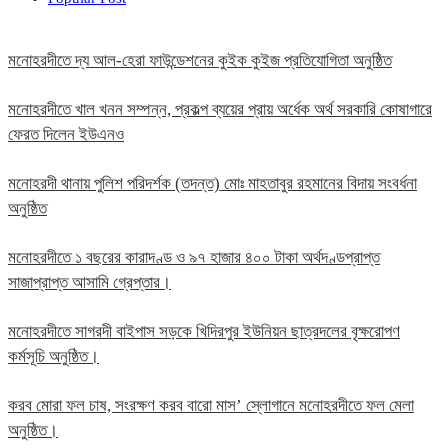
মনোহরদীতে দ্য আল-হেরা ফাউন্ডেশনের কুইক কুইজ প্রতিযোগিতা অনুষ্ঠিত
মনোহরদীতে খাল খনন সম্পন্ন, প্রকল্প ব্যয়ের প্রায় অর্ধেক অর্থ সরকারি কোষাগারে
ফেরত দিলেন ইউএনও
মনোহরদী থানায় পুলিশ পরিদর্শক (তদন্ত) মোঃ মাহতাবুর রহমানের বিদায় সংবর্ধনা
অনুষ্ঠিত
মনোহরদীতে ১ বছরের কারাদণ্ড ও ৯৭ হাজার ৪০০ টাকা অর্থদণ্ডপ্রাপ্ত
সাজাপ্রাপ্ত আসামি গ্রেপ্তার।
মনোহরদীতে সাগরদী বাইপাস সড়কে খিদিরপুর ইউনিয়ন ছাত্রদলের বৃক্ষরোপণ
কর্মসূচি অনুষ্ঠিত।
করব মোরা ফল চাষ, সংরক্ষণ করব বারো মাস’ স্লোগানে মনোহরদীতে ফল মেলা
অনুষ্ঠিত।