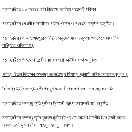
মনোহরদীতে ২০ বছরের জমি বিরোধে দুর্ভোগে কয়েকটি পরিবার
মনোহরদীতে মেধাবী শিক্ষার্থীদের বৃত্তি প্রদান ও সংবর্ধনা অনুষ্ঠান অনুষ্ঠিত।
মনোহরদীর চর আহাম্মদপুরে পানিবন্দি মানুষের সংবাদ প্রকাশের জেরে সাংবাদিক
লাঞ্ছিতের অভিযোগ।
মনোহরদীতে উপজেলা দুর্যোগ ব্যবস্থাপনা কমিটির সভা অনুষ্ঠিত
পবিত্র ঈদুল ফিতরের শুভেচ্ছা জানিয়েছেন সিঙ্গাপুর প্রবাসী নাঈম আহমেদ বুলবুল।
খিদিরপুর ইউনিয়ন ছাত্রলীগের যুগান্তকারী পদক্ষেপ রক্ষা পেল স্কুলের মাঠ।
মনোহরদীতে বঙ্গবন্ধু স্মৃতি ফুটবল টুর্নামেন্ট প্রথম সেমিফাইনাল অনুষ্ঠিত।
মনোহরদীতে বঙ্গবন্ধু স্মৃতি ফুটবল টুর্নামেন্টে প্রধান অতিথি মাননীয় শিল্প মন্ত্রী জনাব
এডভোকেট নুরুল মজিদ মাহমুদ হুমায়ূন এমপি।