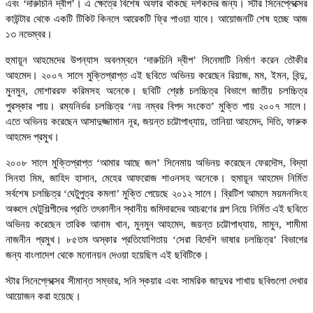
এবং ‘দারুচিনি দ্বীপ’। এ ক্ষেত্রে বিশেষ অফার থাকছে দর্শকদের জন্য। স্টার সিনেপ্লেক্সের
কাউন্টার থেকে একটি টিকিট কিনলে আরেকটি ফ্রি পাওয়া যাবে। আয়োজনটি শেষ হচ্ছে আজ
১৩ নভেম্বর।
হুমায়ূন আহমেদের উপন্যাস অবলম্বনে ‘দারুচিনি দ্বীপ’ সিনেমাটি নির্মাণ করেন তৌকীর
আহমেদ। ২০০৭ সালে মুক্তিপ্রাপ্ত এই ছবিতে অভিনয় করেছেন রিয়াজ, মম, ইমন, বিন্দু,
মুনমুন, মোশাররফ করিমসহ অনেকে। ছবিটি শ্রেষ্ঠ চলচ্চিত্র বিভাগে জাতীয় চলচ্চিত্র
পুরস্কার পায়। রম্যনির্ভর চলচ্চিত্র ‘নয় নম্বর বিপদ সংকেত’ মুক্তি পায় ২০০৭ সালে।
এতে অভিনয় করেছেন আসাদুজ্জামান নূর, জয়ন্ত চট্টোপাধ্যায়, তানিয়া আহমেদ, দিতি, ফারুক
আহমেদ প্রমুখ।
২০০৮ সালে মুক্তিপ্রাপ্ত ‘আমার আছে জল’ সিনেমায় অভিনয় করেছেন ফেরদৌস, বিদ্যা
সিনহা মিম, জাহিদ হাসান, মেহের আফরোজ শাওনসহ অনেকে। হুমায়ূন আহমেদ নির্মিত
সর্বশেষ চলচ্চিত্র ‘ঘেটুপুত্র কমলা’ মুক্তি পেয়েছে ২০১২ সালে। ব্রিটিশ আমলে ময়মনসিংহ
অঞ্চলে ঘেটুশিল্পীদের প্রতি তৎকালীন স্থানীয় জমিদারদের আচরণের গল্প নিয়ে নির্মিত এই ছবিতে
অভিনয় করেছেন তারিক আনাম খান, মুনমুন আহমেদ, জয়ন্ত চট্টোপাধ্যায়, মামুন, শামীমা
নাজনীন প্রমুখ। ৮৫তম অস্কার প্রতিযোগিতায় ‘সেরা বিদেশি ভাষার চলচ্চিত্র’ বিভাগের
জন্য বাংলাদেশ থেকে মনোনয়ন দেওয়া হয়েছিল এই ছবিটিকে।
স্টার সিনেপ্লেক্সের সীমান্ত সম্ভার, সনি স্কয়ার এবং সামরিক জাদুঘর শাখায় ছবিগুলো দেখার
আয়োজন করা হয়েছে।