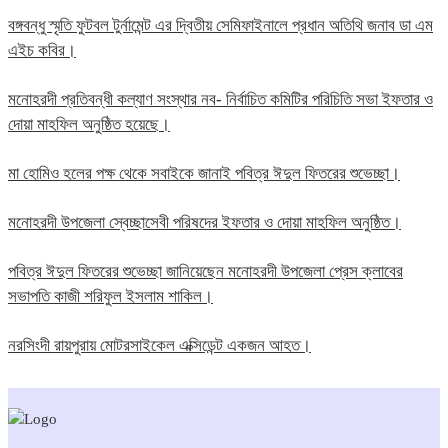
বঙ্গবন্ধু স্মৃতি ফুটবল টুর্নামেন্ট এর দ্বিতীয় সেমিফাইনালে প্রধান অতিথি জনাব ডা এম
এইচ কবির।
মনোহরদী প্রতিবন্ধী কল্যাণ সংস্থার নব- নির্বাচিত কমিটির পরিচিতি সভা ইফতার ও
দোয়া মাহফিল অনুষ্ঠিত হয়েছে।
মা হোমিও হলের পক্ষ থেকে সবাইকে জানাই পবিত্র ঈদুল ফিতরের শুভেচ্ছা।
মনোহরদী উপজেলা স্বেচ্ছাসেবী পরিষদের ইফতার ও দোয়া মাহফিল অনুষ্ঠিত।
পবিত্র ঈদুল ফিতরের শুভেচ্ছা জানিয়েছেন মনোহরদী উপজেলা প্রেস ক্লাবের
সভাপতি কাজী শরিফুল ইসলাম শাকিল।
নরসিংদী রায়পুরায় মোটরসাইকেল এক্সিডেন্ট একজন আহত।