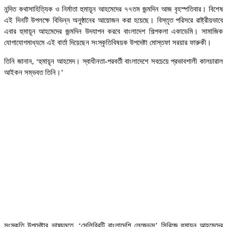
নন্দিত কথাসাহিত্যিক ও নির্মাতা হুমায়ূন আহমেদের ৭৭তম জন্মদিন আজ বৃহস্পতিবার। বিশেষ
এই দিনটি উপলক্ষে বিভিন্ন অনুষ্ঠানের আয়োজন করা হয়েছে। বিস্তৃত পরিসরে রাষ্ট্রীয়ভাবে
এবার হুমায়ূন আহমেদের জন্মদিন উদযাপন করবে বাংলাদেশ শিল্পকলা একাডেমি। সামাজিক
যোগাযোগমাধ্যমে এই বার্তা দিয়েছেন সংস্কৃতিবিষয়ক উপদেষ্টা মোস্তফা সরয়ার ফারুকী।
তিনি জানান, ‘হুমায়ূন আহমেদ। স্বাধীনতা-পরবর্তী বাংলাদেশে সবচেয়ে প্রভাবশালী কালচারাল
আইকন সম্ভবত তিনি।’
সংস্কৃতি উপদেষ্টার ভাষ্যমতে, ‌‌‘সেলিব্রিটি বাংলাদেশি লেজেন্ডস’ সিরিজে হুমায়ূন আহমেদের