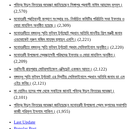
পবিত্র ঈদুল ফিতরের শুভেচ্ছা জানিয়েছেন সিঙ্গাপুর প্রবাসী নাঈম আহমেদ বুলবুল।
(2,570)
মনোহরদী প্রতিবন্ধী কল্যাণ সংস্থার নব- নির্বাচিত কমিটির পরিচিতি সভা ইফতার ও
দোয়া মাহফিল অনুষ্ঠিত হয়েছে।
(2,309)
মনোহরদীতে বঙ্গবন্ধু স্মৃতি ফুটবল টুর্নামেন্টে প্রধান অতিথি মাননীয় শিল্প মন্ত্রী জনাব
এডভোকেট নুরুল মজিদ মাহমুদ হুমায়ূন এমপি।
(2,221)
মনোহরদীতে বঙ্গবন্ধু স্মৃতি ফুটবল টুর্নামেন্ট প্রথম সেমিফাইনাল অনুষ্ঠিত।
(2,220)
মনোহরদী উপজেলা স্বেচ্ছাসেবী পরিষদের ইফতার ও দোয়া মাহফিল অনুষ্ঠিত।
(2,209)
নরসিংদী রায়পুরায় মোটরসাইকেল এক্সিডেন্ট একজন আহত।
(2,122)
বঙ্গবন্ধু স্মৃতি ফুটবল টুর্নামেন্ট এর দ্বিতীয় সেমিফাইনালে প্রধান অতিথি জনাব ডা এম
এইচ কবির।
(2,121)
মা হোমিও হলের পক্ষ থেকে সবাইকে জানাই পবিত্র ঈদুল ফিতরের শুভেচ্ছা।
(2,101)
পবিত্র ঈদুল ফিতরের শুভেচ্ছা জানিয়েছেন মনোহরদী উপজেলা প্রেস ক্লাবের সভাপতি
কাজী শরিফুল ইসলাম শাকিল।
(1,955)
Last Update
Popular Post