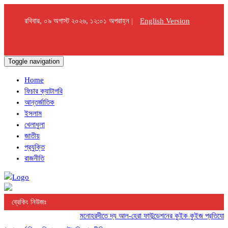
রবিবার, ০৯ অগাস্ট ২০২৬, ১২:০১ অপরাহ্ন |
English Version
Toggle navigation
Home
ফিচার ক্যাটাগরি
আন্তর্জাতিক
ইসলাম
খেলাধুলা
জাতীয়
প্রযুক্তি
রাজনীতি
ব্রেকিং নিউজঃ
মনোহরদীতে দ্য আল-হেরা ফাউন্ডেশনের কুইক কুইজ প্রতিযোগিতা অ