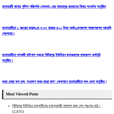
মনোহরদী থানায় পুলিশ পরিদর্শক (তদন্ত) মোঃ মাহতাবুর রহমানের বিদায় সংবর্ধনা অনুষ্ঠিত
মনোহরদীতে ১ বছরের কারাদণ্ড ও ৯৭ হাজার ৪০০ টাকা অর্থদণ্ডপ্রাপ্ত সাজাপ্রাপ্ত আসামি
গ্রেপ্তার।
মনোহরদীতে সাগরদী বাইপাস সড়কে খিদিরপুর ইউনিয়ন ছাত্রদলের বৃক্ষরোপণ কর্মসূচি
অনুষ্ঠিত।
করব মোরা ফল চাষ, সংরক্ষণ করব বারো মাস’ স্লোগানে মনোহরদীতে ফল মেলা অনুষ্ঠিত।
Most Viewed Posts
খিদিরপুর ইউনিয়ন ছাত্রলীগের যুগান্তকারী পদক্ষেপ রক্ষা পেল স্কুলের মাঠ।
(2,835)