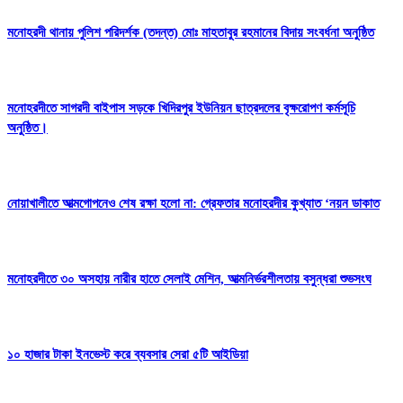
মনোহরদী থানায় পুলিশ পরিদর্শক (তদন্ত) মোঃ মাহতাবুর রহমানের বিদায় সংবর্ধনা অনুষ্ঠিত
মনোহরদীতে সাগরদী বাইপাস সড়কে খিদিরপুর ইউনিয়ন ছাত্রদলের বৃক্ষরোপণ কর্মসূচি
অনুষ্ঠিত।
নোয়াখালীতে আত্মগোপনেও শেষ রক্ষা হলো না: গ্রেফতার মনোহরদীর কুখ্যাত ‘নয়ন ডাকাত
মনোহরদীতে ৩০ অসহায় নারীর হাতে সেলাই মেশিন, আত্মনির্ভরশীলতায় বসুন্ধরা শুভসংঘ
১০ হাজার টাকা ইনভেস্ট করে ব্যবসার সেরা ৫টি আইডিয়া