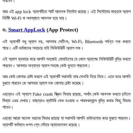
পারবেন।
আর এই app lock অ্যাপটিতে স্মার্ট আনলক সিস্টেম রয়েছে। এই সিস্টেমের মাধ্যমে অ্যাপ
নির্দিষ্ট Wi-Fi বা অবস্থানে আনলক হয়ে যায়।
৩.
Smart AppLock
(App Protect)
এই অ্যাপটি শুধু অ্যাপ নয়, আপনার সেটিংস, Wi-Fi, Bluetooth পর্যন্ত লক করতে
পারে। এটি বর্তমানের সবচেয়ে হাই সিকিউরিটি অ্যাপ লক।
এই অ্যাপ ব্যবহার করে আপনি সহজেই মোবাইলের যে কোন অ্যাপের সিকিউরিটি বৃদ্ধি করতে
পারবেন। আপনার অন্যান্য অ্যাপ সহজে কেউ খুলতে পারবেনা।
আর কেউ খোলার চেষ্টা করলে এই অ্যাপটি সরাসরি তার সেলফি নিয়ে নিবে। এতে করে আপনি
বুঝতে পারবেন কে আপনার অ্যাপ লক খোলার চেষ্টা করেছে।
এছাড়াও এই অ্যাপে Fake crash স্ক্রিন ফিচার রয়েছে, অর্থাৎ কেউ আনলক করতে চাইলে
মিথ্যা এরর দেখায়। তাছাড়াও ব্যাটারি সেভ হওয়ার ও পারফরম্যান্স বৃদ্ধি করার কিছু ফিচার
পাবেন।
এছাড়া আরো অনেক ধরনের ফিচার রয়েছে যা সরাসরি আপনি ডাউনলোড করে বুঝতে পারবেন।
অ্যাপটি বর্তমানে গুগল প্লে স্টোরে অ্যাভেলেবল রয়েছে।