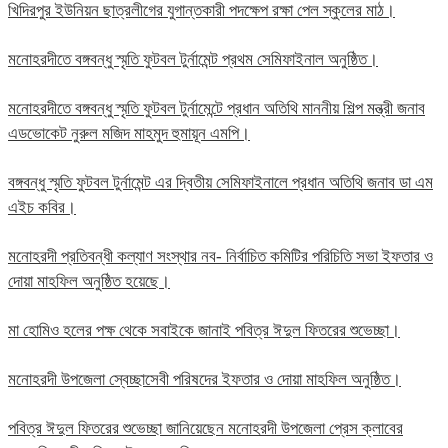
খিদিরপুর ইউনিয়ন ছাত্রলীগের যুগান্তকারী পদক্ষেপ রক্ষা পেল স্কুলের মাঠ।
মনোহরদীতে বঙ্গবন্ধু স্মৃতি ফুটবল টুর্নামেন্ট প্রথম সেমিফাইনাল অনুষ্ঠিত।
মনোহরদীতে বঙ্গবন্ধু স্মৃতি ফুটবল টুর্নামেন্টে প্রধান অতিথি মাননীয় শিল্প মন্ত্রী জনাব
এডভোকেট নুরুল মজিদ মাহমুদ হুমায়ূন এমপি।
বঙ্গবন্ধু স্মৃতি ফুটবল টুর্নামেন্ট এর দ্বিতীয় সেমিফাইনালে প্রধান অতিথি জনাব ডা এম
এইচ কবির।
মনোহরদী প্রতিবন্ধী কল্যাণ সংস্থার নব- নির্বাচিত কমিটির পরিচিতি সভা ইফতার ও
দোয়া মাহফিল অনুষ্ঠিত হয়েছে।
মা হোমিও হলের পক্ষ থেকে সবাইকে জানাই পবিত্র ঈদুল ফিতরের শুভেচ্ছা।
মনোহরদী উপজেলা স্বেচ্ছাসেবী পরিষদের ইফতার ও দোয়া মাহফিল অনুষ্ঠিত।
পবিত্র ঈদুল ফিতরের শুভেচ্ছা জানিয়েছেন মনোহরদী উপজেলা প্রেস ক্লাবের