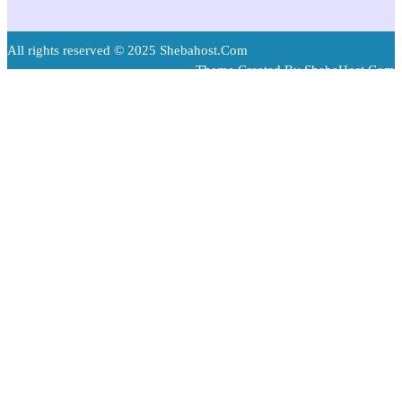
All rights reserved © 2025 Shebahost.Com
Theme Created By ShebaHost.Com