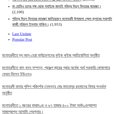
মা হোমিও হলের পক্ষ থেকে সবাইকে জানাই পবিত্র ঈদুল ফিতরের শুভেচ্ছা।
(2,100)
পবিত্র ঈদুল ফিতরের শুভেচ্ছা জানিয়েছেন মনোহরদী উপজেলা প্রেস ক্লাবের সভাপতি
কাজী শরিফুল ইসলাম শাকিল।
(1,953)
Last Update
Popular Post
মনোহরদীতে দ্য আল-হেরা ফাউন্ডেশনের কুইক কুইজ প্রতিযোগিতা অনুষ্ঠিত
মনোহরদীতে খাল খনন সম্পন্ন, প্রকল্প ব্যয়ের প্রায় অর্ধেক অর্থ সরকারি কোষাগারে
ফেরত দিলেন ইউএনও
মনোহরদী থানায় পুলিশ পরিদর্শক (তদন্ত) মোঃ মাহতাবুর রহমানের বিদায় সংবর্ধনা
অনুষ্ঠিত
মনোহরদীতে ১ বছরের কারাদণ্ড ও ৯৭ হাজার ৪০০ টাকা অর্থদণ্ডপ্রাপ্ত
সাজাপ্রাপ্ত আসামি গ্রেপ্তার।