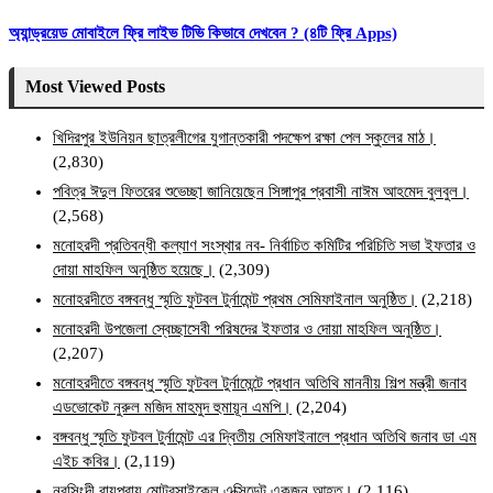
অ্যান্ড্রয়েড মোবাইলে ফ্রি লাইভ টিভি কিভাবে দেখবেন ? (৪টি ফ্রি Apps)
Most Viewed Posts
খিদিরপুর ইউনিয়ন ছাত্রলীগের যুগান্তকারী পদক্ষেপ রক্ষা পেল স্কুলের মাঠ।
(2,830)
পবিত্র ঈদুল ফিতরের শুভেচ্ছা জানিয়েছেন সিঙ্গাপুর প্রবাসী নাঈম আহমেদ বুলবুল।
(2,568)
মনোহরদী প্রতিবন্ধী কল্যাণ সংস্থার নব- নির্বাচিত কমিটির পরিচিতি সভা ইফতার ও
দোয়া মাহফিল অনুষ্ঠিত হয়েছে।
(2,309)
মনোহরদীতে বঙ্গবন্ধু স্মৃতি ফুটবল টুর্নামেন্ট প্রথম সেমিফাইনাল অনুষ্ঠিত।
(2,218)
মনোহরদী উপজেলা স্বেচ্ছাসেবী পরিষদের ইফতার ও দোয়া মাহফিল অনুষ্ঠিত।
(2,207)
মনোহরদীতে বঙ্গবন্ধু স্মৃতি ফুটবল টুর্নামেন্টে প্রধান অতিথি মাননীয় শিল্প মন্ত্রী জনাব
এডভোকেট নুরুল মজিদ মাহমুদ হুমায়ূন এমপি।
(2,204)
বঙ্গবন্ধু স্মৃতি ফুটবল টুর্নামেন্ট এর দ্বিতীয় সেমিফাইনালে প্রধান অতিথি জনাব ডা এম
এইচ কবির।
(2,119)
নরসিংদী রায়পুরায় মোটরসাইকেল এক্সিডেন্ট একজন আহত।
(2,116)