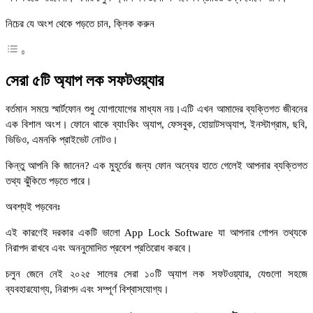
নিচের যে অংশ থেকে পড়তে চান, ক্লিক করুন
সেরা ৫টি অ্যাপ লক সফটওয়্যার
বর্তমান সময়ে স্মার্টফোন শুধু যোগাযোগের মাধ্যম নয়।এটি এখন আমাদের ব্যক্তিগত জীবনের
এক বিশাল অংশ। ফোনে থাকে ব্যাংকিং অ্যাপ, ফেসবুক, হোয়াটসঅ্যাপ, ইনস্টাগ্রাম, ছবি,
ভিডিও, এমনকি প্রাইভেট নোটও।
কিন্তু আপনি কি জানেন? এক মুহূর্তের জন্য ফোন অন্যের হাতে গেলেই আপনার ব্যক্তিগত
তথ্য ঝুঁকিতে পড়তে পারে।
অবশ্যই পড়বেনঃ
এই কারণেই দরকার একটি ভালো App Lock Software যা আপনার গোপন তথ্যকে
নিরাপদ রাখবে এবং অননুমোদিত প্রবেশ প্রতিরোধ করবে।
চলুন জেনে নেই ২০২৫ সালের সেরা ১০টি অ্যাপ লক সফটওয়্যার, যেগুলো সহজে
ব্যবহারযোগ্য, নিরাপদ এবং সম্পূর্ণ বিশ্বাসযোগ্য।