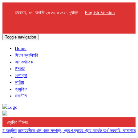
শুক্রবার, ০৭ অগাস্ট ২০২৬, ০৫:২৭ পূর্বাহ্ন |
English Version
Toggle navigation
Home
ফিচার ক্যাটাগরি
আন্তর্জাতিক
ইসলাম
খেলাধুলা
জাতীয়
প্রযুক্তি
রাজনীতি
ব্রেকিং নিউজঃ
িত
মনোহরদীতে খাল খনন সম্পন্ন, প্রকল্প ব্যয়ের প্রায় অর্ধেক অর্থ সরকারি কোষাগারে ফেরত 