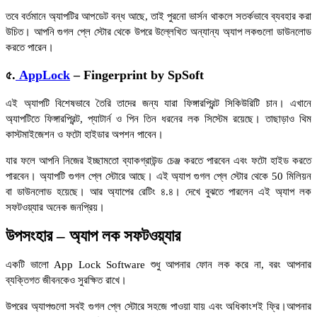
তবে বর্তমানে অ্যাপটির আপডেট বন্ধ আছে, তাই পুরনো ভার্সন থাকলে সতর্কভাবে ব্যবহার করা
উচিত। আপনি গুগল প্লে স্টোর থেকে উপরে উল্লেখিত অন্যান্য অ্যাপ লকগুলো ডাউনলোড
করতে পারেন।
৫.
AppLock
– Fingerprint by SpSoft
এই অ্যাপটি বিশেষভাবে তৈরি তাদের জন্য যারা ফিঙ্গারপ্রিন্ট সিকিউরিটি চান। এখানে
অ্যাপটিতে ফিঙ্গারপ্রিন্ট, প্যাটার্ন ও পিন তিন ধরনের লক সিস্টেম রয়েছে। তাছাড়াও থিম
কাস্টমাইজেশন ও ফটো হাইডার অপশন পাবেন।
যার ফলে আপনি নিজের ইচ্ছামতো ব্যাকগ্রাউন্ড চেঞ্জ করতে পারবেন এবং ফটো হাইড করতে
পারবেন। অ্যাপটি গুগল প্লে স্টোরে আছে। এই অ্যাপ গুগল প্লে স্টোর থেকে 50 মিলিয়ন
বা ডাউনলোড হয়েছে। আর অ্যাপের রেটিং ৪.৪। দেখে বুঝতে পারলেন এই অ্যাপ লক
সফটওয়্যার অনেক জনপ্রিয়।
উপসংহার – অ্যাপ লক সফটওয়্যার
একটি ভালো App Lock Software শুধু আপনার ফোন লক করে না, বরং আপনার
ব্যক্তিগত জীবনকেও সুরক্ষিত রাখে।
উপরের অ্যাপগুলো সবই গুগল প্লে স্টোরে সহজে পাওয়া যায় এবং অধিকাংশই ফ্রি।আপনার