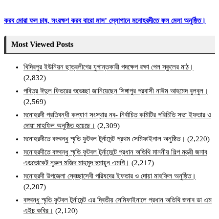
করব মোরা ফল চাষ, সংরক্ষণ করব বারো মাস’ স্লোগানে মনোহরদীতে ফল মেলা অনুষ্ঠিত।
Most Viewed Posts
খিদিরপুর ইউনিয়ন ছাত্রলীগের যুগান্তকারী পদক্ষেপ রক্ষা পেল স্কুলের মাঠ।
(2,832)
পবিত্র ঈদুল ফিতরের শুভেচ্ছা জানিয়েছেন সিঙ্গাপুর প্রবাসী নাঈম আহমেদ বুলবুল।
(2,569)
মনোহরদী প্রতিবন্ধী কল্যাণ সংস্থার নব- নির্বাচিত কমিটির পরিচিতি সভা ইফতার ও
দোয়া মাহফিল অনুষ্ঠিত হয়েছে।
(2,309)
মনোহরদীতে বঙ্গবন্ধু স্মৃতি ফুটবল টুর্নামেন্ট প্রথম সেমিফাইনাল অনুষ্ঠিত।
(2,220)
মনোহরদীতে বঙ্গবন্ধু স্মৃতি ফুটবল টুর্নামেন্টে প্রধান অতিথি মাননীয় শিল্প মন্ত্রী জনাব
এডভোকেট নুরুল মজিদ মাহমুদ হুমায়ূন এমপি।
(2,217)
মনোহরদী উপজেলা স্বেচ্ছাসেবী পরিষদের ইফতার ও দোয়া মাহফিল অনুষ্ঠিত।
(2,207)
বঙ্গবন্ধু স্মৃতি ফুটবল টুর্নামেন্ট এর দ্বিতীয় সেমিফাইনালে প্রধান অতিথি জনাব ডা এম
এইচ কবির।
(2,120)