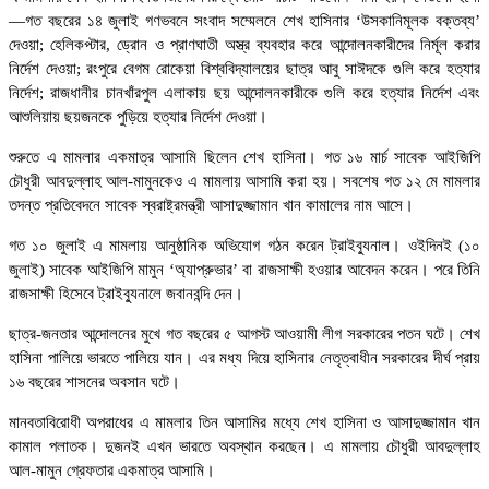
—গত বছরের ১৪ জুলাই গণভবনে সংবাদ সম্মেলনে শেখ হাসিনার ‘উসকানিমূলক বক্তব্য’
দেওয়া; হেলিকপ্টার, ড্রোন ও প্রাণঘাতী অস্ত্র ব্যবহার করে আন্দোলনকারীদের নির্মূল করার
নির্দেশ দেওয়া; রংপুরে বেগম রোকেয়া বিশ্ববিদ্যালয়ের ছাত্র আবু সাঈদকে গুলি করে হত্যার
নির্দেশ; রাজধানীর চানখাঁরপুল এলাকায় ছয় আন্দোলনকারীকে গুলি করে হত্যার নির্দেশ এবং
আশুলিয়ায় ছয়জনকে পুড়িয়ে হত্যার নির্দেশ দেওয়া।
শুরুতে এ মামলার একমাত্র আসামি ছিলেন শেখ হাসিনা। গত ১৬ মার্চ সাবেক আইজিপি
চৌধুরী আবদুল্লাহ আল-মামুনকেও এ মামলায় আসামি করা হয়। সবশেষ গত ১২ মে মামলার
তদন্ত প্রতিবেদনে সাবেক স্বরাষ্ট্রমন্ত্রী আসাদুজ্জামান খান কামালের নাম আসে।
গত ১০ জুলাই এ মামলায় আনুষ্ঠানিক অভিযোগ গঠন করেন ট্রাইব্যুনাল। ওইদিনই (১০
জুলাই) সাবেক আইজিপি মামুন ‘অ্যাপ্রুভার’ বা রাজসাক্ষী হওয়ার আবেদন করেন। পরে তিনি
রাজসাক্ষী হিসেবে ট্রাইব্যুনালে জবানবন্দি দেন।
ছাত্র-জনতার আন্দোলনের মুখে গত বছরের ৫ আগস্ট আওয়ামী লীগ সরকারের পতন ঘটে। শেখ
হাসিনা পালিয়ে ভারতে পালিয়ে যান। এর মধ্য দিয়ে হাসিনার নেতৃত্বাধীন সরকারের দীর্ঘ প্রায়
১৬ বছরের শাসনের অবসান ঘটে।
মানবতাবিরোধী অপরাধের এ মামলার তিন আসামির মধ্যে শেখ হাসিনা ও আসাদুজ্জামান খান
কামাল পলাতক। দুজনই এখন ভারতে অবস্থান করছেন। এ মামলায় চৌধুরী আবদুল্লাহ
আল-মামুন গ্রেফতার একমাত্র আসামি।