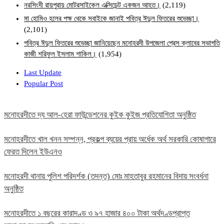
নরসিংদী রায়পুরায় মোটরসাইকেল এক্সিডেন্ট একজন আহত।
(2,119)
মা হোমিও হলের পক্ষ থেকে সবাইকে জানাই পবিত্র ঈদুল ফিতরের শুভেচ্ছা।
(2,101)
পবিত্র ঈদুল ফিতরের শুভেচ্ছা জানিয়েছেন মনোহরদী উপজেলা প্রেস ক্লাবের সভাপতি
কাজী শরিফুল ইসলাম শাকিল।
(1,954)
Last Update
Popular Post
মনোহরদীতে দ্য আল-হেরা ফাউন্ডেশনের কুইক কুইজ প্রতিযোগিতা অনুষ্ঠিত
মনোহরদীতে খাল খনন সম্পন্ন, প্রকল্প ব্যয়ের প্রায় অর্ধেক অর্থ সরকারি কোষাগারে
ফেরত দিলেন ইউএনও
মনোহরদী থানায় পুলিশ পরিদর্শক (তদন্ত) মোঃ মাহতাবুর রহমানের বিদায় সংবর্ধনা
অনুষ্ঠিত
মনোহরদীতে ১ বছরের কারাদণ্ড ও ৯৭ হাজার ৪০০ টাকা অর্থদণ্ডপ্রাপ্ত