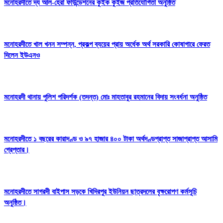
মনোহরদীতে দ্য আল-হেরা ফাউন্ডেশনের কুইক কুইজ প্রতিযোগিতা অনুষ্ঠিত
মনোহরদীতে খাল খনন সম্পন্ন, প্রকল্প ব্যয়ের প্রায় অর্ধেক অর্থ সরকারি কোষাগারে ফেরত
দিলেন ইউএনও
মনোহরদী থানায় পুলিশ পরিদর্শক (তদন্ত) মোঃ মাহতাবুর রহমানের বিদায় সংবর্ধনা অনুষ্ঠিত
মনোহরদীতে ১ বছরের কারাদণ্ড ও ৯৭ হাজার ৪০০ টাকা অর্থদণ্ডপ্রাপ্ত সাজাপ্রাপ্ত আসামি
গ্রেপ্তার।
মনোহরদীতে সাগরদী বাইপাস সড়কে খিদিরপুর ইউনিয়ন ছাত্রদলের বৃক্ষরোপণ কর্মসূচি
অনুষ্ঠিত।