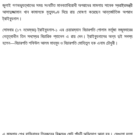
জুলাই গণঅভ্যুত্থানের সময় সংঘটিত মানবতাবিরোধী অপরাধের মামলায় সাবেক স্বরাষ্ট্রমন্ত্রী
আসাদুজ্জামান খান কামালকে মৃত্যুদণ্ড দিয়ে রায় ঘোষণা করেছেন আন্তর্জাতিক অপরাধ
ট্রাইব্যুনাল।
সোমবার (১৭ নভেম্বর) ট্রাইব্যুনাল-১ এর চেয়ারম্যান বিচারপতি গোলাম মর্তূজা মজুমদারের
নেতৃত্বাধীন তিন সদস্যের বিচারিক প্যানেল এ রায় দেন। ট্রাইব্যুনালের অন্য দুই সদস্য
হলেন—বিচারপতি শফিউল আলম মাহমুদ ও বিচারপতি মোহিতুল হক এনাম চৌধুরী।
এ মামলায় শেখ হাসিনাসহ তিনজনের বিরুদ্ধে মোট পাঁচটি অভিযোগ আনা হয়। সেগুলো হলো