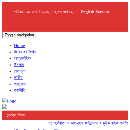
শনিবার, ০৮ অগাস্ট ২০২৬, ১২:১৬ অপরাহ্ন |
English Version
Toggle navigation
Home
ফিচার ক্যাটাগরি
আন্তর্জাতিক
ইসলাম
খেলাধুলা
জাতীয়
প্রযুক্তি
রাজনীতি
ব্রেকিং নিউজঃ
মনোহরদীতে দ্য আল-হেরা ফাউন্ডেশনের কুইক কুইজ প্রতিযোগিতা