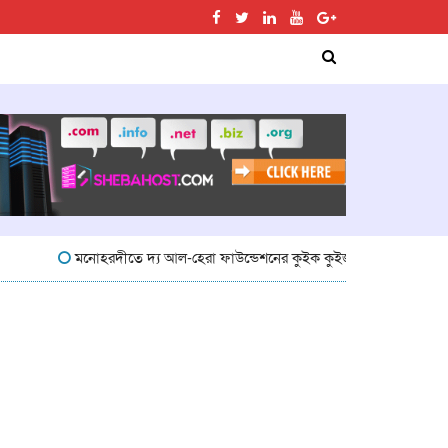
মনোহরদীতে দ্য আল-হেরা ফাউন্ডেশনের কুইক কুইজ প্রতিযোগিতা অনুষ্ঠিত
মন