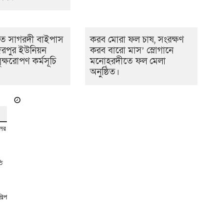
ে সাগরদী বাইপাস
করব মোরা ফল চাষ, সংরক্ষণ
িরপুর ইউনিয়ন
করব বারো মাস’ স্লোগানে
ৃক্ষরোপণ কর্মসূচি
মনোহরদীতে ফল মেলা
অনুষ্ঠিত।
লের
ি
িল্প