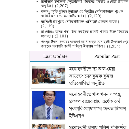
মনোহরদী উপজেলা স্বেচ্ছাসেবী পরিষদের ইফতার ও দোয়া মাহফিল
অনুষ্ঠিত।
(2,207)
বঙ্গবন্ধু স্মৃতি ফুটবল টুর্নামেন্ট এর দ্বিতীয় সেমিফাইনালে প্রধান
অতিথি জনাব ডা এম এইচ কবির।
(2,120)
নরসিংদী রায়পুরায় মোটরসাইকেল এক্সিডেন্ট একজন আহত।
(2,119)
মা হোমিও হলের পক্ষ থেকে সবাইকে জানাই পবিত্র ঈদুল ফিতরের
শুভেচ্ছা।
(2,101)
পবিত্র ঈদুল ফিতরের শুভেচ্ছা জানিয়েছেন মনোহরদী উপজেলা প্রে
ক্লাবের সভাপতি কাজী শরিফুল ইসলাম শাকিল।
(1,954)
Last Update
Popular Post
মনোহরদীতে দ্য আল-হেরা
ফাউন্ডেশনের কুইক কুইজ
প্রতিযোগিতা অনুষ্ঠিত
মনোহরদীতে খাল খনন সম্পন্ন,
প্রকল্প ব্যয়ের প্রায় অর্ধেক অর্থ
সরকারি কোষাগারে ফেরত দিলেন
ইউএনও
মনোহরদী থানায় পুলিশ পরিদর্শক