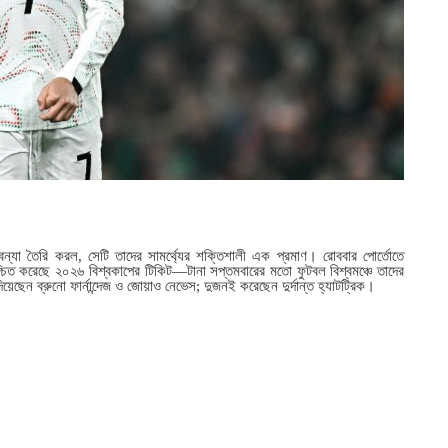
োলবন্যা তৈরি করল, সেটি তাদের সামর্থ্যের শক্তিশালী এক প্রমাণ। রোববার পোর্তোতে
্চিত করেছে ২০২৬ বিশ্বকাপের টিকিট—টানা সপ্তমবারের মতো ফুটবল বিশ্বমঞ্চে তাদের
েছেন ব্রুনো ফার্নান্দেজ ও জোয়াও নেভেস; দুজনই করেছেন দুর্দান্ত হ্যাটট্রিক।