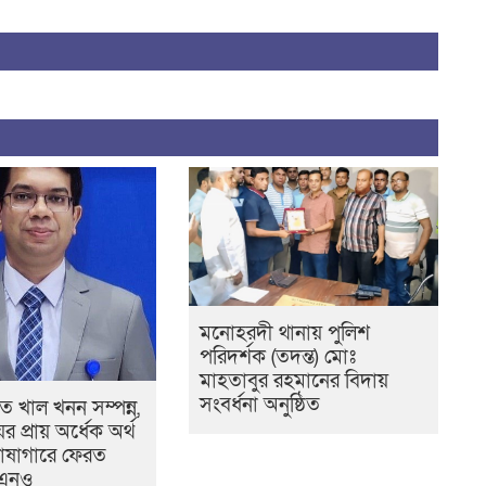
মনোহরদী থানায় পুলিশ
পরিদর্শক (তদন্ত) মোঃ
মাহতাবুর রহমানের বিদায়
সংবর্ধনা অনুষ্ঠিত
 খাল খনন সম্পন্ন,
ের প্রায় অর্ধেক অর্থ
োষাগারে ফেরত
উএনও