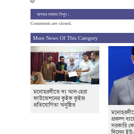
আপনার মতামত লিখুন :
Comments are closed.
More News Of This Category
মনোহরদীতে দ্য আল-হেরা
ফাউন্ডেশনের কুইক কুইজ
প্রতিযোগিতা অনুষ্ঠিত
মনোহরদীতে
প্রকল্প ব্যয়
সরকারি ক
দিলেন ই