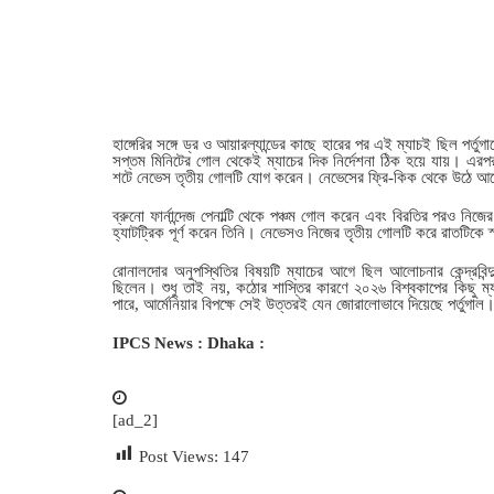
হাঙ্গেরির সঙ্গে ড্র ও আয়ারল্যান্ডের কাছে হারের পর এই ম্যাচই ছিল প
সপ্তম মিনিটের গোল থেকেই ম্যাচের দিক নির্দেশনা ঠিক হয়ে যায়। এরপর র
শটে নেভেস তৃতীয় গোলটি যোগ করেন। নেভেসের ফ্রি-কিক থেকে উঠে আসে
ব্রুনো ফার্নান্দেজ পেনাল্টি থেকে পঞ্চম গোল করেন এবং বিরতির পরও 
হ্যাটট্রিক পূর্ণ করেন তিনি। নেভেসও নিজের তৃতীয় গোলটি করে রাতটিক
রোনালদোর অনুপস্থিতির বিষয়টি ম্যাচের আগে ছিল আলোচনার কেন্দ্রবি
ছিলেন। শুধু তাই নয়, কঠোর শাস্তির কারণে ২০২৬ বিশ্বকাপের কিছু ম্
পারে, আর্মেনিয়ার বিপক্ষে সেই উত্তরই যেন জোরালোভাবে দিয়েছে পর্তুগাল
IPCS News : Dhaka :
[ad_2]
Post Views:
147