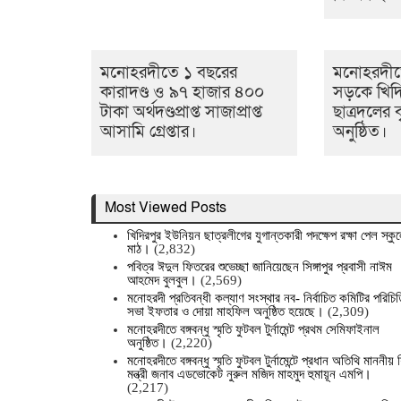
মনোহরদীতে ১ বছরের
মনোহরদীত
কারাদণ্ড ও ৯৭ হাজার ৪০০
সড়কে খিদ
টাকা অর্থদণ্ডপ্রাপ্ত সাজাপ্রাপ্ত
ছাত্রদলের ব
আসামি গ্রেপ্তার।
অনুষ্ঠিত।
Most Viewed Posts
খিদিরপুর ইউনিয়ন ছাত্রলীগের যুগান্তকারী পদক্ষেপ রক্ষা পেল স্কু
মাঠ।
(2,832)
পবিত্র ঈদুল ফিতরের শুভেচ্ছা জানিয়েছেন সিঙ্গাপুর প্রবাসী নাঈম
আহমেদ বুলবুল।
(2,569)
মনোহরদী প্রতিবন্ধী কল্যাণ সংস্থার নব- নির্বাচিত কমিটির পরিচিত
সভা ইফতার ও দোয়া মাহফিল অনুষ্ঠিত হয়েছে।
(2,309)
মনোহরদীতে বঙ্গবন্ধু স্মৃতি ফুটবল টুর্নামেন্ট প্রথম সেমিফাইনাল
অনুষ্ঠিত।
(2,220)
মনোহরদীতে বঙ্গবন্ধু স্মৃতি ফুটবল টুর্নামেন্টে প্রধান অতিথি মাননীয় শ
মন্ত্রী জনাব এডভোকেট নুরুল মজিদ মাহমুদ হুমায়ূন এমপি।
(2,217)