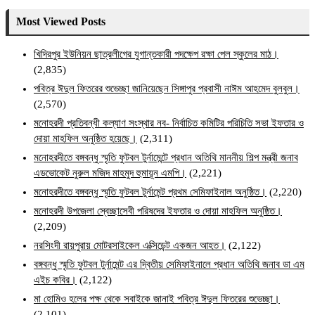
Most Viewed Posts
খিদিরপুর ইউনিয়ন ছাত্রলীগের যুগান্তকারী পদক্ষেপ রক্ষা পেল স্কুলের মাঠ।
(2,835)
পবিত্র ঈদুল ফিতরের শুভেচ্ছা জানিয়েছেন সিঙ্গাপুর প্রবাসী নাঈম আহমেদ বুলবুল।
(2,570)
মনোহরদী প্রতিবন্ধী কল্যাণ সংস্থার নব- নির্বাচিত কমিটির পরিচিতি সভা ইফতার ও
দোয়া মাহফিল অনুষ্ঠিত হয়েছে।
(2,311)
মনোহরদীতে বঙ্গবন্ধু স্মৃতি ফুটবল টুর্নামেন্টে প্রধান অতিথি মাননীয় শিল্প মন্ত্রী জনাব
এডভোকেট নুরুল মজিদ মাহমুদ হুমায়ূন এমপি।
(2,221)
মনোহরদীতে বঙ্গবন্ধু স্মৃতি ফুটবল টুর্নামেন্ট প্রথম সেমিফাইনাল অনুষ্ঠিত।
(2,220)
মনোহরদী উপজেলা স্বেচ্ছাসেবী পরিষদের ইফতার ও দোয়া মাহফিল অনুষ্ঠিত।
(2,209)
নরসিংদী রায়পুরায় মোটরসাইকেল এক্সিডেন্ট একজন আহত।
(2,122)
বঙ্গবন্ধু স্মৃতি ফুটবল টুর্নামেন্ট এর দ্বিতীয় সেমিফাইনালে প্রধান অতিথি জনাব ডা এম
এইচ কবির।
(2,122)
মা হোমিও হলের পক্ষ থেকে সবাইকে জানাই পবিত্র ঈদুল ফিতরের শুভেচ্ছা।
(2,101)