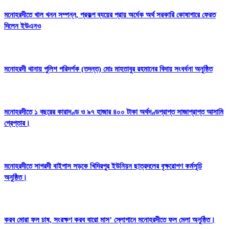
মনোহরদীতে খাল খনন সম্পন্ন, প্রকল্প ব্যয়ের প্রায় অর্ধেক অর্থ সরকারি কোষাগারে ফেরত
দিলেন ইউএনও
মনোহরদী থানায় পুলিশ পরিদর্শক (তদন্ত) মোঃ মাহতাবুর রহমানের বিদায় সংবর্ধনা অনুষ্ঠিত
মনোহরদীতে ১ বছরের কারাদণ্ড ও ৯৭ হাজার ৪০০ টাকা অর্থদণ্ডপ্রাপ্ত সাজাপ্রাপ্ত আসামি
গ্রেপ্তার।
মনোহরদীতে সাগরদী বাইপাস সড়কে খিদিরপুর ইউনিয়ন ছাত্রদলের বৃক্ষরোপণ কর্মসূচি
অনুষ্ঠিত।
করব মোরা ফল চাষ, সংরক্ষণ করব বারো মাস’ স্লোগানে মনোহরদীতে ফল মেলা অনুষ্ঠিত।