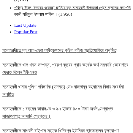
পবিত্র ঈদুল ফিতরের শুভেচ্ছা জানিয়েছেন মনোহরদী উপজেলা প্রেস ক্লাবের সভাপতি
কাজী শরিফুল ইসলাম শাকিল।
(1,956)
Last Update
Popular Post
মনোহরদীতে দ্য আল-হেরা ফাউন্ডেশনের কুইক কুইজ প্রতিযোগিতা অনুষ্ঠিত
মনোহরদীতে খাল খনন সম্পন্ন, প্রকল্প ব্যয়ের প্রায় অর্ধেক অর্থ সরকারি কোষাগারে
ফেরত দিলেন ইউএনও
মনোহরদী থানায় পুলিশ পরিদর্শক (তদন্ত) মোঃ মাহতাবুর রহমানের বিদায় সংবর্ধনা
অনুষ্ঠিত
মনোহরদীতে ১ বছরের কারাদণ্ড ও ৯৭ হাজার ৪০০ টাকা অর্থদণ্ডপ্রাপ্ত
সাজাপ্রাপ্ত আসামি গ্রেপ্তার।
মনোহরদীতে সাগরদী বাইপাস সড়কে খিদিরপুর ইউনিয়ন ছাত্রদলের বৃক্ষরোপণ