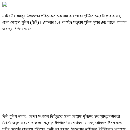
নরসিংদীর রায়পুরা উপজেলায় পরিত্যক্ত অবস্থায় কারাগারের লুণ্ঠিত অস্ত্র উদ্ধার করেছে
জেলা গোয়েন্দা পুলিশ (ডিবি)। সোমবার (২৫ আগস্ট) সন্ধ্যায় পুলিশ সুপার মোঃ আব্দুল হান্নান
এ তথ্য নিশ্চিত করেন।
ডিবি পুলিশ জানায়, গোপন সংবাদের ভিত্তিতে জেলা গোয়েন্দা পুলিশের ভারপ্রাপ্ত কর্মকর্তা
(ওসি) আবুল কায়েস আকন্দের নেতৃত্বে উপপরিদর্শক মোবারক হোসেন, জামিরুল ইসলামসহ
সঙ্গীয় ফোর্সের সমন্বয়ে পুলিশের একটি দল রায়পুরা উপজেলার আমিরগঞ্জ ইউনিয়নের খলাপাড়া